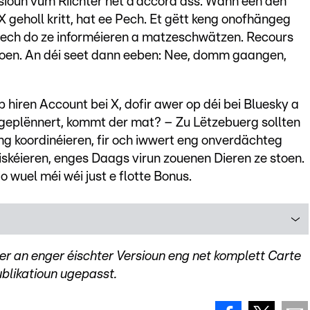
sioun vum Riichter net d'accord ass. Wann een den
geholl kritt, hat ee Pech. Et gëtt keng onofhängeg
 sech do ze informéieren a matzeschwätzen. Recours
froen. An déi seet dann eeben: Nee, domm gaangen,
 hiren Account bei X, dofir awer op déi bei Bluesky a
i geplënnert, kommt der mat? – Zu Lëtzebuerg sollten
ng koordinéieren, fir och iwwert eng onverdächteg
riskéieren, enges Daags virun zouenen Dieren ze stoen.
o wuel méi wéi just e flotte Bonus.
 an enger éischter Versioun eng net komplett Carte
ublikatioun ugepasst.