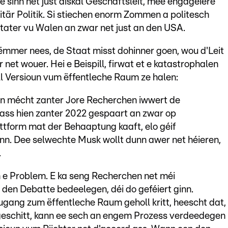
ë sinn net just äiskal Geschäftsleit, mee engagéiere
tär Politik. Si stiechen enorm Zommen a politesch
ater vu Walen an zwar net just an den USA.
ëmmer nees, de Staat misst dohinner goen, wou d'Leit
net wouer. Hei e Beispill, firwat et e katastrophalen
ell Versioun vum ëffentleche Raum ze halen:
án mécht zanter Jore Recherchen iwwert de
 ass hien zanter 2022 gespaart an zwar op
ttform mat der Behaaptung kaaft, elo géif
inn. Dee selwechte Musk wollt dunn awer net héieren,
.
un e Problem. E ka seng Recherchen net méi
den Debatte bedeelegen, déi do geféiert ginn.
gang zum ëffentleche Raum geholl kritt, heescht dat,
 geschitt, kann ee sech an engem Prozess verdeedegen