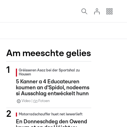
Am meeschte gelies
Gréisseren Asaz bei der Sportshal zu
Housen
5 Kanner a 4 Educateuren
koumen an d'Spidol, nodeems
si Ausschlag entwéckelt hunn
Video
Fotoen
Motorradschauffer huet net iwwerlieft
En Donneschdeg den Owend