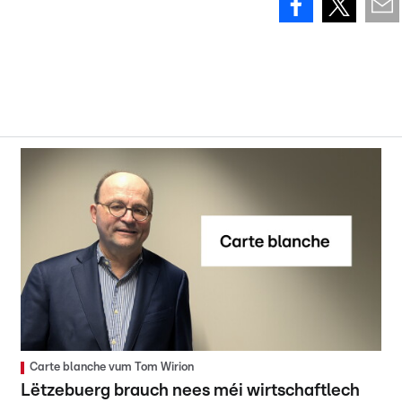
Carte blanche vum Tom Wirion
Lëtzebuerg brauch nees méi wirtschaftlech