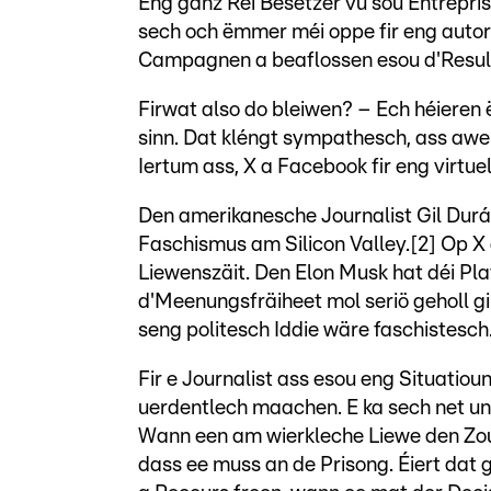
Eng ganz Rei Besëtzer vu sou Entrepris
sech och ëmmer méi oppe fir eng autori
Campagnen a beaflossen esou d'Result
Firwat also do bleiwen? – Ech héieren 
sinn. Dat kléngt sympathesch, ass awer 
Iertum ass, X a Facebook fir eng virtu
Den amerikanesche Journalist Gil Dur
Faschismus am Silicon Valley.[2] Op X
Liewenszäit. Den Elon Musk hat déi Pla
d'Meenungsfräiheet mol seriö geholl g
seng politesch Iddie wäre faschistesch
Fir e Journalist ass esou eng Situatio
uerdentlech maachen. E ka sech net un 
Wann een am wierkleche Liewe den Zou
dass ee muss an de Prisong. Éiert dat