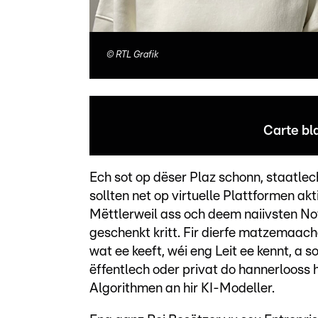
©
RTL Grafik
Carte bl
Ech sot op dëser Plaz schonn, staatlec
sollten net op virtuelle Plattformen akt
Mëttlerweil ass och deem naiivsten No
geschenkt kritt. Fir dierfe matzemaach
wat ee keeft, wéi eng Leit ee kennt, a s
ëffentlech oder privat do hannerlooss h
Algorithmen an hir KI-Modeller.