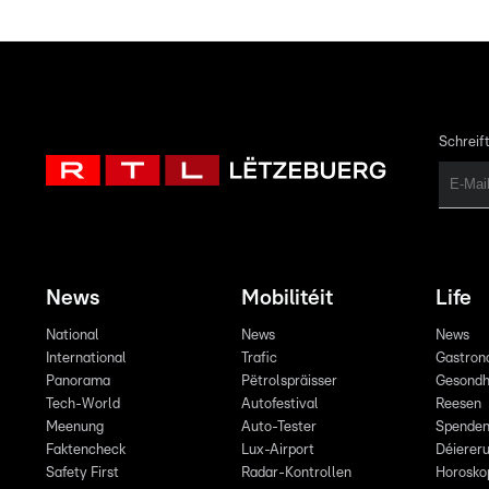
Schreift
News
Mobilitéit
Life
National
News
News
International
Trafic
Gastron
Panorama
Pëtrolspräisser
Gesondh
Tech-World
Autofestival
Reesen
Meenung
Auto-Tester
Spende
Faktencheck
Lux-Airport
Déiereru
Safety First
Radar-Kontrollen
Horosko