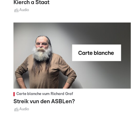
Kierch a Staat
Audio
Carte blanche vum Richard Graf
Streik vun den ASBLen?
Audio