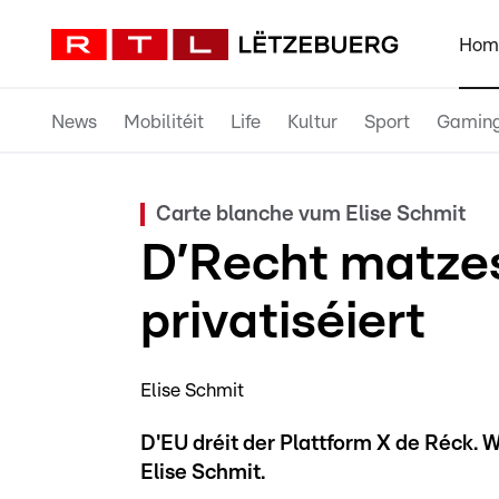
Hom
News
Mobilitéit
Life
Kultur
Sport
Gamin
Carte blanche vum Elise Schmit
D’Recht matze
privatiséiert
Elise Schmit
D'EU dréit der Plattform X de Réck. 
Elise Schmit.