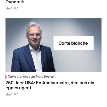
Dynamik
Audio
Carte blanche vum Marc Hostert
250 Joer USA: En Anniversaire, den och eis
eppes ugeet
Audio