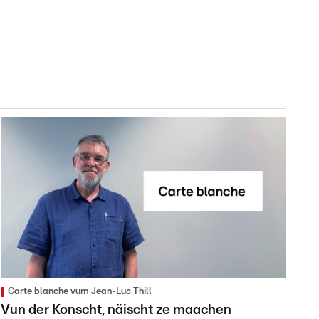
Carte blanche vum Jean-Luc Thill
Vun der Konscht, näischt ze maachen