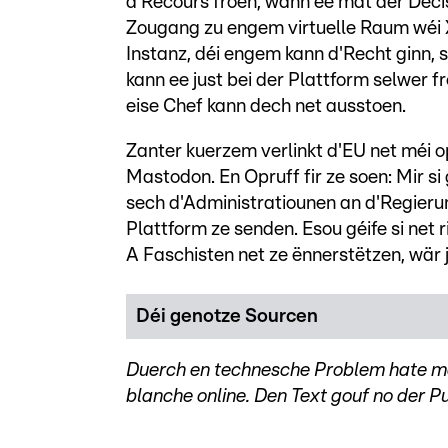
a Recours froen, wann ee mat der Deci
Zougang zu engem virtuelle Raum wéi X 
Instanz, déi engem kann d'Recht ginn,
kann ee just bei der Plattform selwer 
eise Chef kann dech net ausstoen.
Zanter kuerzem verlinkt d'EU net méi op
Mastodon. En Opruff fir ze soen: Mir s
sech d'Administratiounen an d'Regieru
Plattform ze senden. Esou géife si net 
A Faschisten net ze ënnerstëtzen, wär j
Déi genotze Sourcen
Duerch en technesche Problem hate mer
blanche online. Den Text gouf no der P