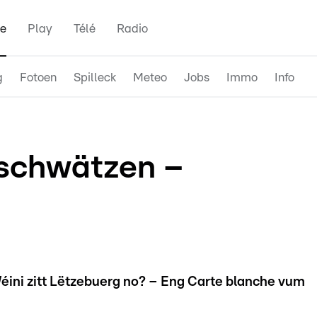
e
Play
Télé
Radio
g
Fotoen
Spilleck
Meteo
Jobs
Immo
Info
schwätzen –
Wéini zitt Lëtzebuerg no? – Eng Carte blanche vum