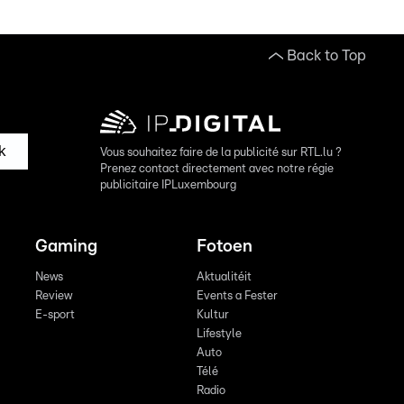
Back to Top
k
Vous souhaitez faire de la publicité sur RTL.lu ?
Prenez contact directement avec notre régie
publicitaire IPLuxembourg
Gaming
Fotoen
News
Aktualitéit
Review
Events a Fester
E-sport
Kultur
Lifestyle
Auto
Télé
Radio