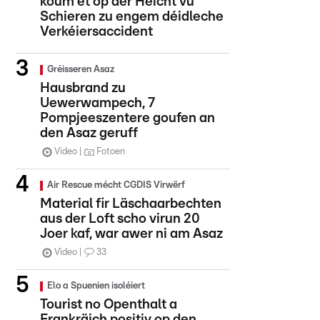
koum et op der Héicht vu
Schieren zu engem déidleche
Verkéiersaccident
Gréisseren Asaz
Hausbrand zu
Uewerwampech, 7
Pompjeeszentere goufen an
den Asaz geruff
Video
Fotoen
Air Rescue mécht CGDIS Virwërf
Material fir Läschaarbechten
aus der Loft scho virun 20
Joer kaf, war awer ni am Asaz
Video
33
Elo a Spuenien isoléiert
Tourist no Openthalt a
Frankräich positiv op den