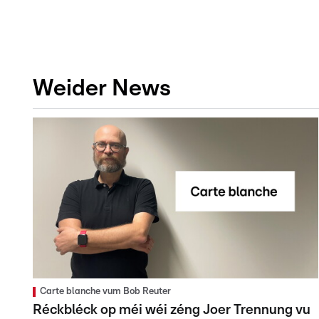
Weider News
Carte blanche vum Bob Reuter
Réckbléck op méi wéi zéng Joer Trennung vu