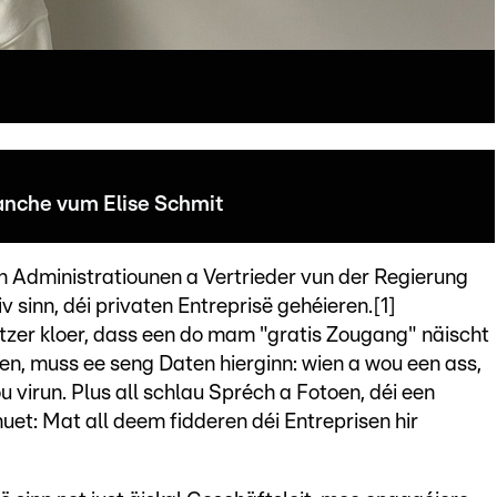
anche vum Elise Schmit
h Administratiounen a Vertrieder vun der Regierung
iv sinn, déi privaten Entreprisë gehéieren.[1]
tzer kloer, dass een do mam "gratis Zougang" näischt
en, muss ee seng Daten hierginn: wien a wou een ass,
ou virun. Plus all schlau Spréch a Fotoen, déi een
uet: Mat all deem fidderen déi Entreprisen hir