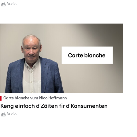
Audio
Carte blanche vum Nico Hoffmann
Keng einfach d’Zäiten fir d’Konsumenten
Audio