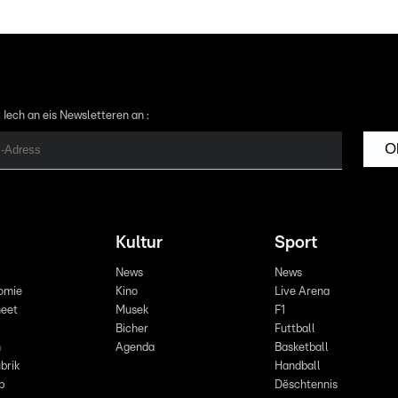
 Iech an eis Newsletteren an :
O
Kultur
Sport
News
News
omie
Kino
Live Arena
eet
Musek
F1
Bicher
Futtball
n
Agenda
Basketball
brik
Handball
p
Dëschtennis