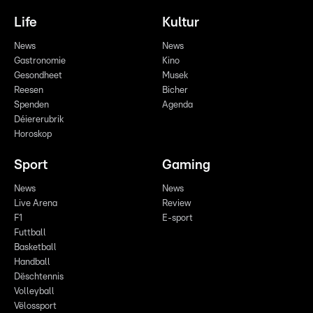
Life
Kultur
News
News
Gastronomie
Kino
Gesondheet
Musek
Reesen
Bicher
Spenden
Agenda
Déiererubrik
Horoskop
Sport
Gaming
News
News
Live Arena
Review
F1
E-sport
Futtball
Basketball
Handball
Dëschtennis
Volleyball
Vëlossport