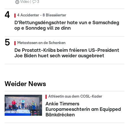
Video
3
4 Accidenter - 8 Blesséierter
D'Rettungsdéngschter hate vun e Samschdeg
op e Sonndeg vill ze dinn
Metastasen an de Schanken
De Prostatt-Kriibs beim fréieren US-President
Joe Biden huet sech weider ausgebreet
Weider News
Athleetin aus dem COSL-Kader
Ankie Timmers
Europameeschterin am Equipped
Bänkdrécken