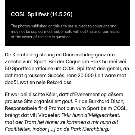
COSL Spillfest (14.5.26)
The photos published on this site are subject to copyright and
may not be copied, modified, or sold without the prior permission
of the owner of the site in question.
De Kierchbierg stoung en Donneschdeg ganz am
Zeeche vum Sport. Bei der Coque am Park hu méi wéi
50 Sportfederatioune um COSL Spillfest deelgeholl, an
dat mat groussem Succès: ronn 20.000 Leit ware mat
dobäi, wat en neie Rekord ass.
Et war déi éischte Kéier, datt d'Evenement op dësem
grousse Site organiséiert gouf. Fir de Burkhard Disch,
Responsabele fir d'Promotioun vum Sport beim COSL,
bréngt dat vill Virdeeler:
"Mir hunn d'Méiglechkeet,
mat der Tram hei hinner ze kommen a mir hunn all
Facilitéiten, indoor […] an de Park Kierchbierg."