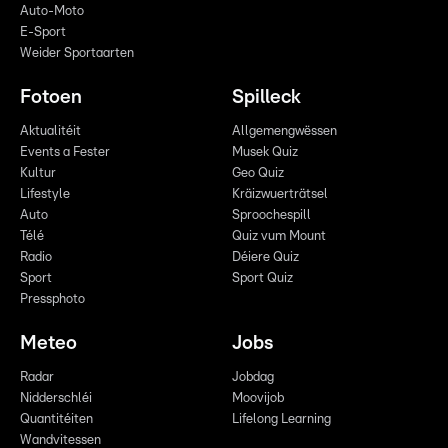
Auto-Moto
E-Sport
Weider Sportaarten
Fotoen
Spilleck
Aktualitéit
Allgemengwëssen
Events a Fester
Musek Quiz
Kultur
Geo Quiz
Lifestyle
Kräizwuerträtsel
Auto
Sproochespill
Télé
Quiz vum Mount
Radio
Déiere Quiz
Sport
Sport Quiz
Pressphoto
Meteo
Jobs
Radar
Jobdag
Nidderschléi
Moovijob
Quantitéiten
Lifelong Learning
Wandvitessen