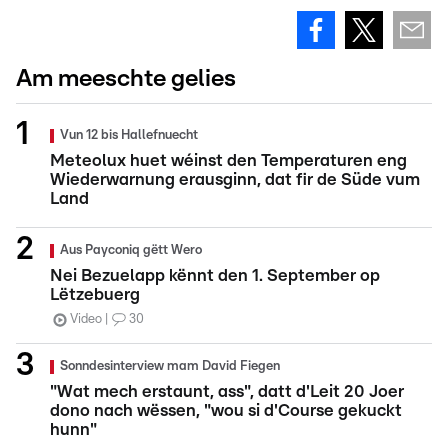
Am meeschte gelies
Vun 12 bis Hallefnuecht
Meteolux huet wéinst den Temperaturen eng
Wiederwarnung erausginn, dat fir de Süde vum
Land
Aus Payconiq gëtt Wero
Nei Bezuelapp kënnt den 1. September op
Lëtzebuerg
Video
30
Sonndesinterview mam David Fiegen
"Wat mech erstaunt, ass", datt d'Leit 20 Joer
dono nach wëssen, "wou si d'Course gekuckt
hunn"