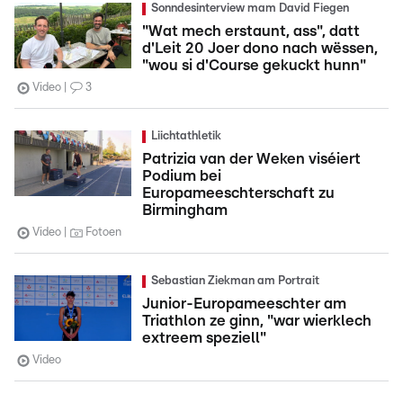
Sonndesinterview mam David Fiegen
"Wat mech erstaunt, ass", datt
d'Leit 20 Joer dono nach wëssen,
"wou si d'Course gekuckt hunn"
Video
3
Liichtathletik
Patrizia van der Weken viséiert
Podium bei
Europameeschterschaft zu
Birmingham
Video
Fotoen
Sebastian Ziekman am Portrait
Junior-Europameeschter am
Triathlon ze ginn, "war wierklech
extreem speziell"
Video