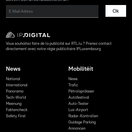
Ok
Vous souhaitez faire de la publicité sur RTL.lu ? Prenez contact
directement avec notre régie publicitaire IPLuxembourg
News
Mobilitéit
National
News
International
Trafic
Panorama
Pëtrolspräisser
Tech-World
Autofestival
Meenung
Auto-Tester
Faktencheck
Lux-Airport
Safety First
Radar-Kontrollen
Guidage Parking
Annoncen