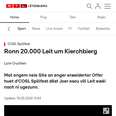
Home
Play
Télé
Radio
Sport
News
Live Arena
F1
Futtball
Basketball
COSL Spillfest
Ronn 20.000 Leit um Kierchbierg
Lynn Cruchten
Mat engem neie Site an enger erweiderter Offer
huet d'COSL Spillfest dëst Joer esou vill Leit ewéi
nach ni ugezunn.
Update:
15.05.2026 11:04