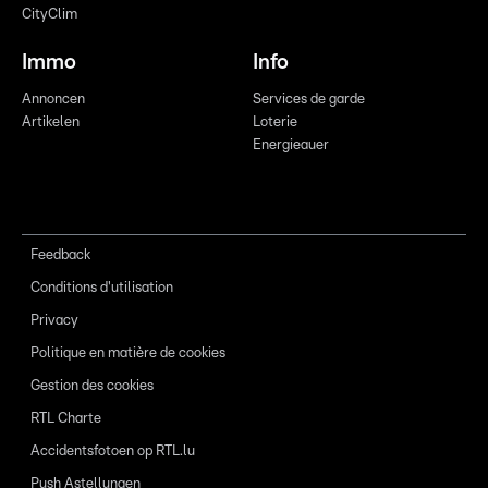
CityClim
Immo
Info
Annoncen
Services de garde
Artikelen
Loterie
Energieauer
Feedback
Conditions d'utilisation
Privacy
Politique en matière de cookies
Gestion des cookies
RTL Charte
Accidentsfotoen op RTL.lu
Push Astellungen