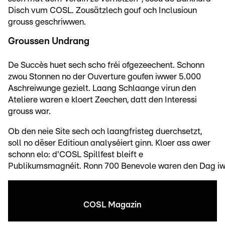
Disch vum COSL. Zousätzlech gouf och Inclusioun
grouss geschriwwen.
Groussen Undrang
De Succès huet sech scho fréi ofgezeechent. Schonn
zwou Stonnen no der Ouverture goufen iwwer 5.000
Aschreiwunge gezielt. Laang Schlaange virun den
Ateliere waren e kloert Zeechen, datt den Interessi
grouss war.
Ob den neie Site sech och laangfristeg duerchsetzt,
soll no dëser Editioun analyséiert ginn. Kloer ass awer
schonn elo: d'COSL Spillfest bleift e
Publikumsmagnéit. Ronn 700 Benevole waren den Dag i
COSL Magazin