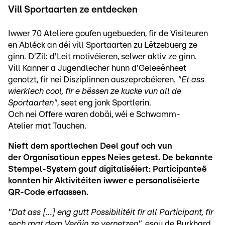
Vill Sportaarten ze entdecken
Iwwer 70 Ateliere goufen ugebueden, fir de Visiteuren
en Abléck an déi vill Sportaarten zu Lëtzebuerg ze
ginn. D'Zil: d'Leit motivéieren, selwer aktiv ze ginn.
Vill Kanner a Jugendlecher hunn d'Geleeënheet
genotzt, fir nei Disziplinnen auszeprobéieren.
"Et ass
wierklech cool, fir e bëssen ze kucke vun all de
Sportaarten"
, seet eng jonk Sportlerin.
Och nei Offere waren dobäi, wéi e Schwamm-
Atelier mat Tauchen.
Nieft dem sportlechen Deel gouf och vun
der Organisatioun eppes Neies getest. De bekannte
Stempel-System gouf digitaliséiert: Participanteë
konnten hir Aktivitéiten iwwer e personaliséierte
QR-Code erfaassen.
"Dat ass […] eng gutt Possibilitéit fir all Participant, fir
sech mat dem Veräin ze vernetzen"
, esou de Burkhard