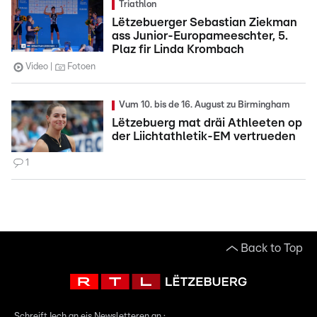
Triathlon
Lëtzebuerger Sebastian Ziekman
ass Junior-Europameeschter, 5.
Plaz fir Linda Krombach
Video
Fotoen
Vum 10. bis de 16. August zu Birmingham
Lëtzebuerg mat dräi Athleeten op
der Liichtathletik-EM vertrueden
1
Back to Top
Schreift Iech an eis Newsletteren an :