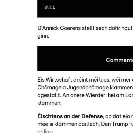
©
RTL
D’Annick Goerens stellt sech dofir haut
ginn.
Commenta
Eis Wirtschaft dréint méi lues, wéi me
Chômage a Jugendchômage klammen an
agestallt. An anere Wierder: hei am L
klammen.
Éischtens an der Defense
, ob dat elo
mee si klammen däitlech. Den Trump f
oblige.