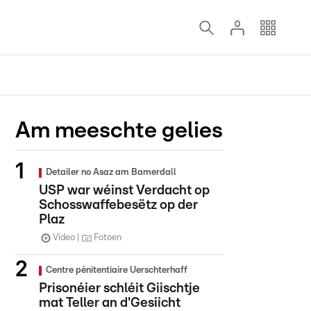
Am meeschte gelies
Detailer no Asaz am Bamerdall
USP war wéinst Verdacht op
Schosswaffebesëtz op der
Plaz
Video
Fotoen
Centre pénitentiaire Uerschterhaff
Prisonéier schléit Giischtje
mat Teller an d'Gesiicht