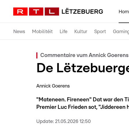
Hom
News
Mobilitéit
Life
Kultur
Sport
Gamin
Commentaire vum Annick Goerens
De Lëtzebuerge
Annick Goerens
"Mateneen. Fireneen" Dat war den Tit
Premier Luc Frieden sot, "Jiddereen 
Update:
21.05.2026 12:50