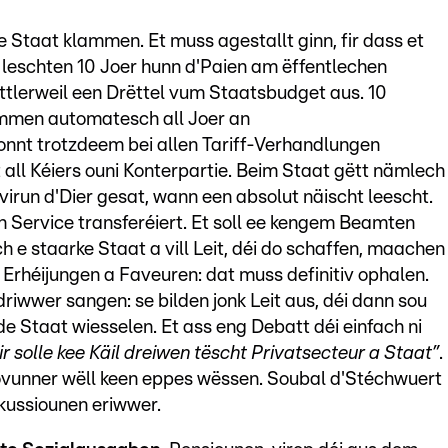
e Staat klammen. Et muss agestallt ginn, fir dass et
e leschten 10 Joer hunn d'Paien am ëffentlechen
tlerweil een Drëttel vum Staatsbudget aus. 10
ammen automatesch all Joer an
nt trotzdeem bei allen Tariff-Verhandlungen
 all Kéiers ouni Konterpartie. Beim Staat gëtt nämlech
irun d'Dier gesat, wann een absolut näischt leescht.
n Service transferéiert. Et soll ee kengem Beamten
 e staarke Staat a vill Leit, déi do schaffen, maachen
rhéijungen a Faveuren: dat muss definitiv ophalen.
riwwer sangen: se bilden jonk Leit aus, déi dann sou
e Staat wiesselen. Et ass eng Debatt déi einfach ni
r solle kee Käil dreiwen tëscht Privatsecteur a Staat”
.
dovunner wëll keen eppes wëssen. Soubal d'Stéchwuert
skussiounen eriwwer.