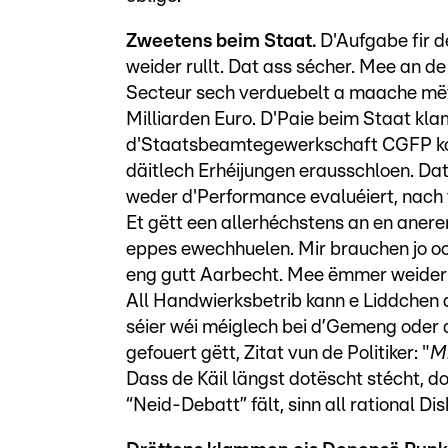
Zweetens beim Staat.
D'Aufgabe fir d
weider rullt. Dat ass sécher. Mee an d
Secteur sech verduebelt a maache mët
Milliarden Euro. D'Paie beim Staat kl
d'Staatsbeamtegewerkschaft CGFP kon
däitlech Erhéijungen erausschloen. Dat
weder d'Performance evaluéiert, nach v
Et gëtt een allerhéchstens an en anere
eppes ewechhuelen. Mir brauchen jo och
eng gutt Aarbecht. Mee ëmmer weider E
All Handwierksbetrib kann e Liddchen d
séier wéi méiglech bei d’Gemeng oder d
gefouert gëtt, Zitat vun de Politiker: "
Mi
Dass de Käil längst dotëscht stécht, 
“Neid-Debatt” fält, sinn all rational Di