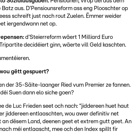
to Sozialausgaben.
Pensiounen, virop déi aus dem
 Batz aus. D'Pensiounsreform ass eng Plooschter op
ess schreift just nach rout Zuelen. Ëmmer weider
eet iergendwann net op.
Depensen:
d'Steierreform wäert 1 Milliard Euro
ripartite decidéiert ginn, wäerte vill Geld kaschten.
umentéieren.
wou gëtt gespuert?
an der 35-Säite-laanger Ried vum Premier ze fannen.
g déi Suen dann elo siche goen?
ee de Luc Frieden seet och nach: “jiddereen huet haut
r jiddereen entlaaschten, wou awer definitiv net
it an dësem Land, deenen geet et extrem gutt geet. An
 nach méi entlaascht, mee och den Index spillt fir