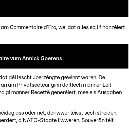
 am Commentaire d'Fro, wéi dat alles soll finanzéiert
ire vum Annick Goerens
r dat déi lescht Joerzéngte gewinnt waren. De
 am Privatsecteur ginn däitlech manner Leit
and gi manner Recettë generéiert, mee eis Ausgaben
 néideg ass oder net, doriwwer léisst sech streiden,
uerdert, d’NATO-Staate liwweren. Souveränitéit