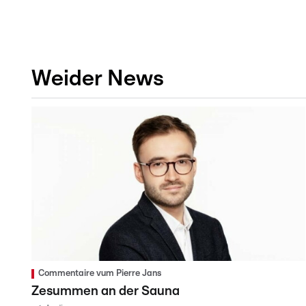
Weider News
Commentaire vum Pierre Jans
Zesummen an der Sauna