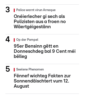
Police warnt virun Arnaque
Onéierlecher gi sech als
Polizisten aus a froen no
Wäertgéigestänn
Op der Pompel
95er Bensinn gëtt en
Donneschdeg bal 9 Cent méi
bëlleg
Seelene Phenomen
Fënnef wichteg Fakten zur
Sonnendäischtert vum 12.
August