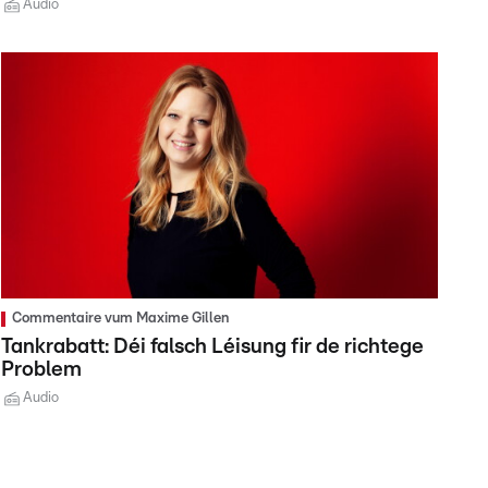
Audio
Commentaire vum Maxime Gillen
Tankrabatt: Déi falsch Léisung fir de richtege
Problem
Audio