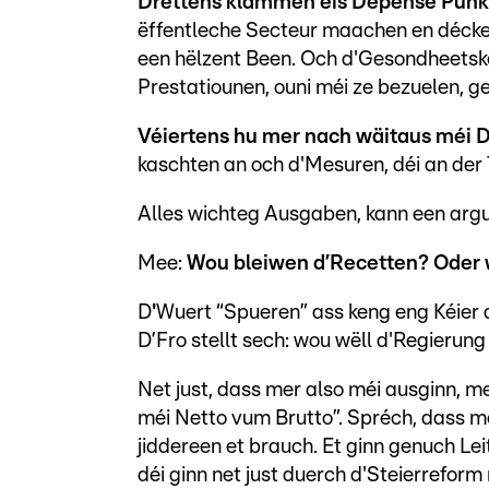
Drëttens klammen eis Depensë Punk
ëffentleche Secteur maachen en décke
een hëlzent Been. Och d'Gesondheetske
Prestatiounen, ouni méi ze bezuelen, g
Véiertens hu mer nach wäitaus méi 
kaschten an och d'Mesuren, déi an der T
Alles wichteg Ausgaben, kann een arg
Mee:
Wou bleiwen d’Recetten? Oder 
D
'
Wuert “Spueren” ass keng eng Kéier 
D’Fro stellt sech: wou wëll d'Regierun
Net just, dass mer also méi ausginn, m
méi Netto vum Brutto”. Spréch, dass me
jiddereen et brauch. Et ginn genuch Le
déi ginn net just duerch d'Steierreform