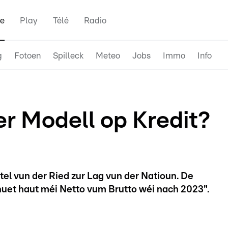
e
Play
Télé
Radio
g
Fotoen
Spilleck
Meteo
Jobs
Immo
Info
r Modell op Kredit?
el vun der Ried zur Lag vun der Natioun. De
huet haut méi Netto vum Brutto wéi nach 2023".