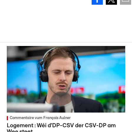
Commentaire vum François Aulner
Logement : Wéi d’DP-CSV der CSV-DP am
Wee steet