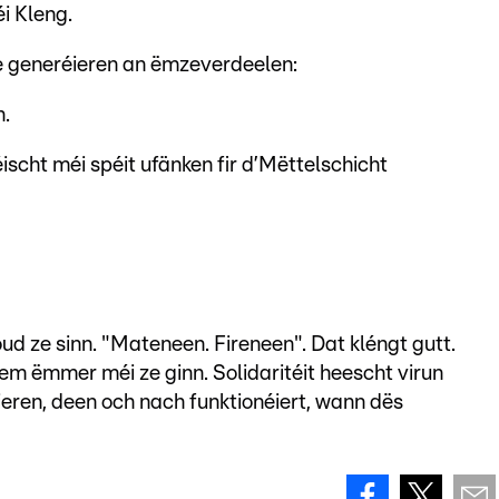
i Kleng.
ze generéieren an ëmzeverdeelen:
n.
ischt méi spéit ufänken fir d’Mëttelschicht
ud ze sinn. "Mateneen. Fireneen". Dat kléngt gutt.
gem ëmmer méi ze ginn. Solidaritéit heescht virun
eren, deen och nach funktionéiert, wann dës