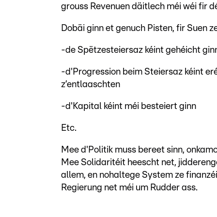
grouss Revenuen däitlech méi wéi fir dé
Dobäi ginn et genuch Pisten, fir Suen 
-de Spëtzesteiersaz kéint gehéicht gin
-d'Progression beim Steiersaz kéint eré
z’entlaaschten
-d'Kapital kéint méi besteiert ginn
Etc.
Mee d'Politik muss bereet sinn, onkamo
Mee Solidaritéit heescht net, jidderen
allem, en nohaltege System ze finanzéi
Regierung net méi um Rudder ass.