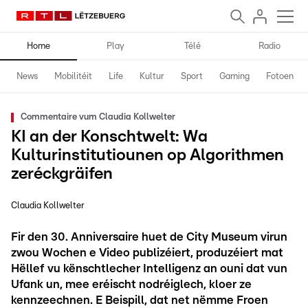
Home
Play
Télé
Radio
News
Mobilitéit
Life
Kultur
Sport
Gaming
Fotoen
Commentaire vum Claudia Kollwelter
KI an der Konschtwelt: Wa
Kulturinstitutiounen op Algorithmen
zeréckgräifen
Claudia Kollwelter
Fir den 30. Anniversaire huet de City Museum virun
zwou Wochen e Video publizéiert, produzéiert mat
Hëllef vu kënschtlecher Intelligenz an ouni dat vun
Ufank un, mee eréischt nodréiglech, kloer ze
kennzeechnen. E Beispill, dat net nëmme Froen