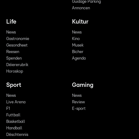
Guidage Parking
Annoncen
Life
Kultur
News
News
Gastronomie
Kino
Gesondheet
Musek
Reesen
Bicher
Spenden
Agenda
Déiererubrik
Horoskop
Sport
Gaming
News
News
Live Arena
Review
F1
E-sport
Futtball
Basketball
Handball
Dëschtennis