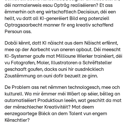
déi normalerweis esou Opträg realiséieren? Et ass
ëmmerhin och eng wirtschaftlech Decisioun, déi een
hellt, vu datt all KI-generéiert Bild eng potenziell
Optragsaarbecht manner fir eng kreativ schaffend
Persoun ass.
Dobäi kënnt, datt KI näischt aus dem Näischt erfënnt,
mee op der Aarbecht vun aneren opbaut. Déi meescht
KI-Systemer goufe mat Millioune Wierker trainéiert, déi
vu Fotografen, Moler, Illustratoren a Schrëftsteller
geschaaft goufen, dacks ouni hir ausdrécklech
Zoustëmmung an ouni dofir bezuelt ze ginn.
De Problem ass net nëmmen technologesch, mee och
kulturell. Wa mir ëmmer méi Wäert op séier, bëlleg an
automatiséiert Produktioun leeën, wat geschitt da mat
der mënschlecher Kreativitéit? Mat deem
eenzegaartege Bléck an dem Talent vun engem
Kënschtler?