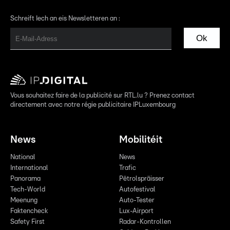
Schreift Iech an eis Newsletteren an :
Ok
Vous souhaitez faire de la publicité sur RTL.lu ? Prenez contact
directement avec notre régie publicitaire IPLuxembourg
News
Mobilitéit
National
News
International
Trafic
Panorama
Pëtrolspräisser
Tech-World
Autofestival
Meenung
Auto-Tester
Faktencheck
Lux-Airport
Safety First
Radar-Kontrollen