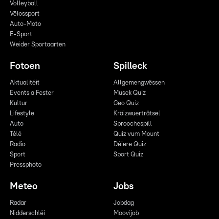
Volleyball
Vëlossport
Auto-Moto
E-Sport
Weider Sportaarten
Fotoen
Spilleck
Aktualitéit
Allgemengwëssen
Events a Fester
Musek Quiz
Kultur
Geo Quiz
Lifestyle
Kräizwuerträtsel
Auto
Sproochespill
Télé
Quiz vum Mount
Radio
Déiere Quiz
Sport
Sport Quiz
Pressphoto
Meteo
Jobs
Radar
Jobdag
Nidderschléi
Moovijob