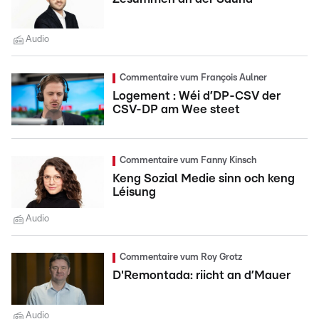
Audio
Commentaire vum François Aulner
Logement : Wéi d’DP-CSV der
CSV-DP am Wee steet
Commentaire vum Fanny Kinsch
Keng Sozial Medie sinn och keng
Léisung
Audio
Commentaire vum Roy Grotz
D'Remontada: riicht an d’Mauer
Audio