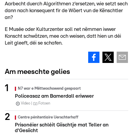
Aarbecht duerch Algorithmen z'ersetzen, wie setzt sech
dann nach konsequent fir de Wäert vun de Kënschtler
an?
E Musée oder Kulturzenter soll net nëmmen iwwer
Konscht schwätzen, mee och weisen, datt hien un déi
Leit gleeft, déi se schafen.
Am meeschte gelies
N7 war e Mëttwochowend gespaart
Policeasaz am Bamerdall eriwwer
Video
Fotoen
Centre pénitentiaire Uerschterhaff
Prisonéier schléit Giischtje mat Teller an
d'Gesiicht