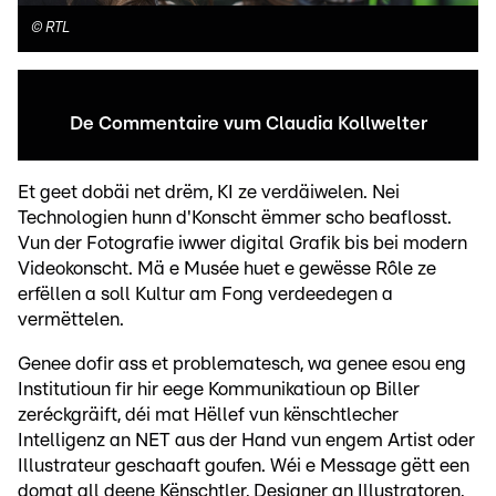
©
RTL
De Commentaire vum Claudia Kollwelter
Et geet dobäi net drëm, KI ze verdäiwelen. Nei
Technologien hunn d'Konscht ëmmer scho beaflosst.
Vun der Fotografie iwwer digital Grafik bis bei modern
Videokonscht. Mä e Musée huet e gewësse Rôle ze
erfëllen a soll Kultur am Fong verdeedegen a
vermëttelen.
Genee dofir ass et problematesch, wa genee esou eng
Institutioun fir hir eege Kommunikatioun op Biller
zeréckgräift, déi mat Hëllef vun kënschtlecher
Intelligenz an NET aus der Hand vun engem Artist oder
Illustrateur geschaaft goufen. Wéi e Message gëtt een
domat all deene Kënschtler, Designer an Illustratoren,