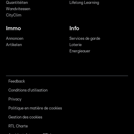
Quantitéiten
Lifelong Learning
Wandvitessen
CityClim
Immo
Info
Annoncen
Services de garde
Artikelen
Loterie
Energieauer
Feedback
Conditions d'utilisation
Privacy
Politique en matière de cookies
Gestion des cookies
RTL Charte