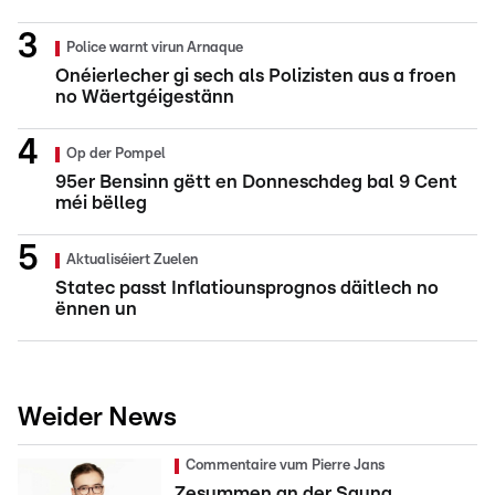
Police warnt virun Arnaque
Onéierlecher gi sech als Polizisten aus a froen
no Wäertgéigestänn
Op der Pompel
95er Bensinn gëtt en Donneschdeg bal 9 Cent
méi bëlleg
Aktualiséiert Zuelen
Statec passt Inflatiounsprognos däitlech no
ënnen un
Weider News
Commentaire vum Pierre Jans
Zesummen an der Sauna