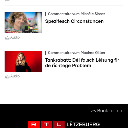
Commentaire vum Michèle Sinner
Spezifesch Circonstancen
Audio
Commentaire vum Maxime Gillen
Tankrabatt: Déi falsch Léisung fir
de richtege Problem
Audio
Back to Top