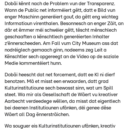
Dobäi kënnt nach de Problem vun der Transparenz.
Wann de Public net informéiert gëtt, datt e Bild vun
enger Maschinn generéiert gouf, da gëtt eng wichteg
Informatioun virenthalen. Besonnesch an enger Zäit, an
där et ëmmer méi schwéier gëtt, tëscht mënschlech
geschaaften a kënschtlech generéierten Inhalter
z'ënnerscheeden. Am Fall vum City Museum ass dat
nodréiglech gemaach ginn, nodeems zeg Leit a
Kënschtler sech opgereegt an de Video op de soziale
Medie kommentéiert hunn.
Dobäi heescht dat net forcement, datt ee KI ni dierf
benotzen. Mä et misst een erwaarden, datt grad
Kulturinstitutioune sech bewosst sinn, wat um Spill
steet. Wa mir als Gesellschaft de Wäert vu kreativer
Aarbecht verdeedege wëllen, da misst dat eigentlech
bei deenen Institutiounen ufänken, déi genee dëse
Wäert all Dag ënnersträichen.
Wa souguer eis Kulturinstitutiounen ufänken, kreativ