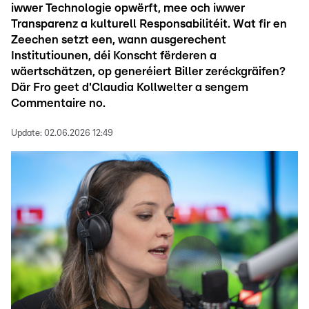
iwwer Technologie opwërft, mee och iwwer
Transparenz a kulturell Responsabilitéit. Wat fir en
Zeechen setzt een, wann ausgerechent
Institutiounen, déi Konscht fërderen a
wäertschätzen, op generéiert Biller zeréckgräifen?
Där Fro geet d'Claudia Kollwelter a sengem
Commentaire no.
Update:
02.06.2026 12:49