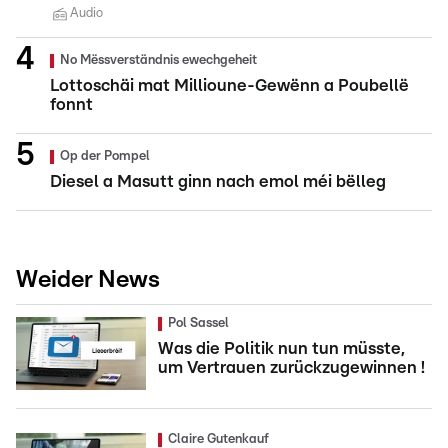
Audio
No Mëssverständnis ewechgeheit
Lottoschäi mat Millioune-Gewënn a Poubellë
fonnt
Op der Pompel
Diesel a Masutt ginn nach emol méi bëlleg
Weider News
Pol Sassel
Was die Politik nun tun müsste,
um Vertrauen zurückzugewinnen !
Claire Gutenkauf