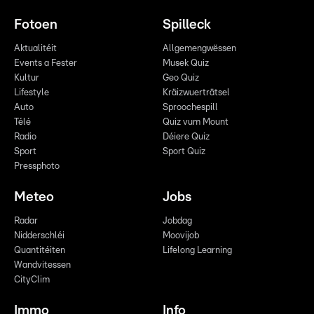
Fotoen
Spilleck
Aktualitéit
Allgemengwëssen
Events a Fester
Musek Quiz
Kultur
Geo Quiz
Lifestyle
Kräizwuerträtsel
Auto
Sproochespill
Télé
Quiz vum Mount
Radio
Déiere Quiz
Sport
Sport Quiz
Pressphoto
Meteo
Jobs
Radar
Jobdag
Nidderschléi
Moovijob
Quantitéiten
Lifelong Learning
Wandvitessen
CityClim
Immo
Info