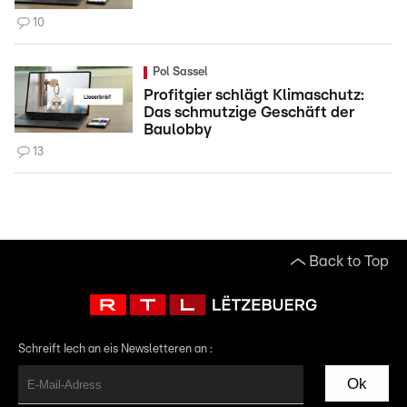
10
Pol Sassel
Profitgier schlägt Klimaschutz:
Das schmutzige Geschäft der
Baulobby
13
Back to Top
Schreift Iech an eis Newsletteren an :
Ok