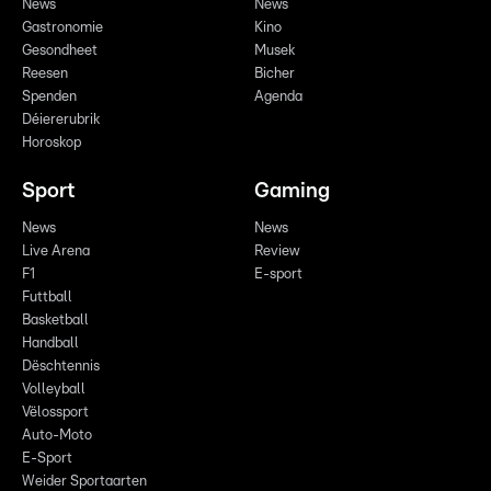
News
News
Gastronomie
Kino
Gesondheet
Musek
Reesen
Bicher
Spenden
Agenda
Déiererubrik
Horoskop
Sport
Gaming
News
News
Live Arena
Review
F1
E-sport
Futtball
Basketball
Handball
Dëschtennis
Volleyball
Vëlossport
Auto-Moto
E-Sport
Weider Sportaarten