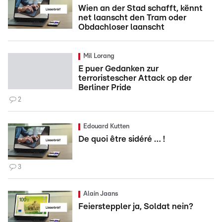
Wien an der Stad schafft, kënnt
net laanscht den Tram oder
Obdachloser laanscht
Mil Lorang
E puer Gedanken zur
terroristescher Attack op der
Berliner Pride
2
Edouard Kutten
De quoi être sidéré … !
3
Alain Jaans
Feiersteppler ja, Soldat nein?