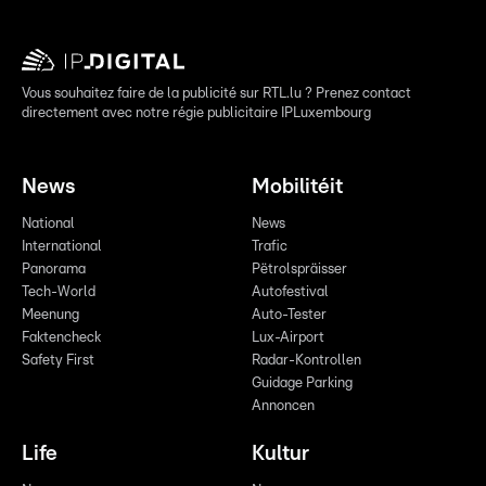
Vous souhaitez faire de la publicité sur RTL.lu ? Prenez contact
directement avec notre régie publicitaire IPLuxembourg
News
Mobilitéit
National
News
International
Trafic
Panorama
Pëtrolspräisser
Tech-World
Autofestival
Meenung
Auto-Tester
Faktencheck
Lux-Airport
Safety First
Radar-Kontrollen
Guidage Parking
Annoncen
Life
Kultur