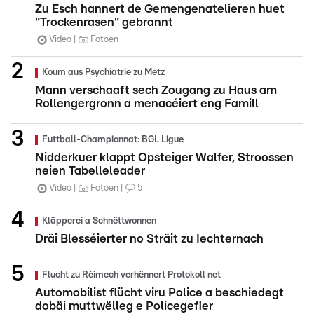
Zu Esch hannert de Gemengenatelieren huet
"Trockenrasen" gebrannt
Video
Fotoen
Koum aus Psychiatrie zu Metz
Mann verschaaft sech Zougang zu Haus am
Rollengergronn a menacéiert eng Famill
Futtball-Championnat: BGL Ligue
Nidderkuer klappt Opsteiger Walfer, Stroossen
neien Tabelleleader
Video
Fotoen
5
Kläpperei a Schnëttwonnen
Dräi Blesséierter no Sträit zu Iechternach
Flucht zu Réimech verhënnert Protokoll net
Automobilist flücht viru Police a beschiedegt
dobäi muttwëlleg e Policegefier