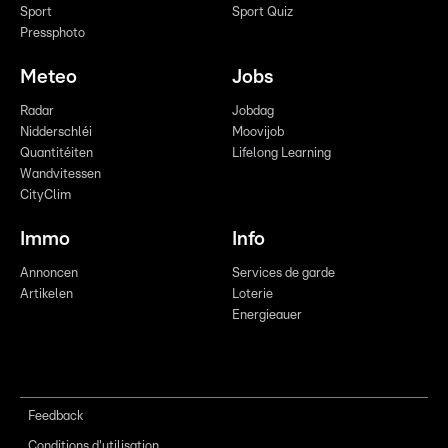
Sport
Sport Quiz
Pressphoto
Meteo
Jobs
Radar
Jobdag
Nidderschléi
Moovijob
Quantitéiten
Lifelong Learning
Wandvitessen
CityClim
Immo
Info
Annoncen
Services de garde
Artikelen
Loterie
Energieauer
Feedback
Conditions d'utilisation