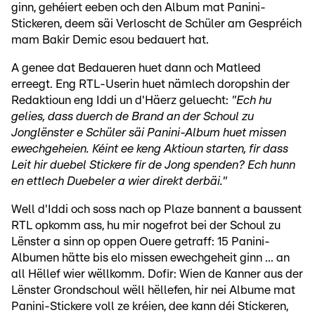
ginn, gehéiert eeben och den Album mat Panini-
Stickeren, deem säi Verloscht de Schüler am Gespréich
mam Bakir Demic esou bedauert hat.
A genee dat Bedaueren huet dann och Matleed
erreegt. Eng RTL-Userin huet nämlech doropshin der
Redaktioun eng Iddi un d'Häerz geluecht:
"Ech hu
gelies, dass duerch de Brand an der Schoul zu
Jonglënster e Schüler säi Panini-Album huet missen
ewechgeheien. Kéint ee keng Aktioun starten, fir dass
Leit hir duebel Stickere fir de Jong spenden? Ech hunn
en ettlech Duebeler a wier direkt derbäi."
Well d'Iddi och soss nach op Plaze bannent a baussent
RTL opkomm ass, hu mir nogefrot bei der Schoul zu
Lënster a sinn op oppen Ouere getraff: 15 Panini-
Albumen hätte bis elo missen ewechgeheit ginn ... an
all Hëllef wier wëllkomm. Dofir: Wien de Kanner aus der
Lënster Grondschoul wëll hëllefen, hir nei Albume mat
Panini-Stickere voll ze kréien, dee kann déi Stickeren,