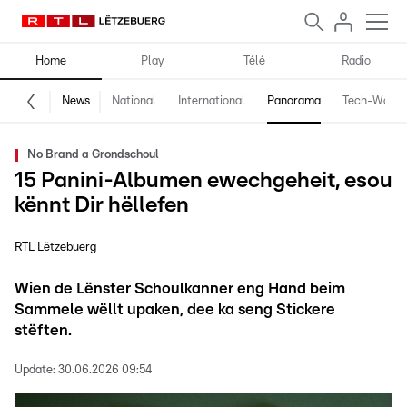
Home
Play
Télé
Radio
News
National
International
Panorama
Tech-World
No Brand a Grondschoul
15 Panini-Albumen ewechgeheit, esou
kënnt Dir hëllefen
RTL Lëtzebuerg
Wien de Lënster Schoulkanner eng Hand beim
Sammele wëllt upaken, dee ka seng Stickere
stëften.
Update:
30.06.2026 09:54