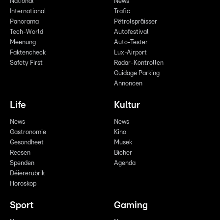
National
News
International
Trafic
Panorama
Pëtrolspräisser
Tech-World
Autofestival
Meenung
Auto-Tester
Faktencheck
Lux-Airport
Safety First
Radar-Kontrollen
Guidage Parking
Annoncen
Life
Kultur
News
News
Gastronomie
Kino
Gesondheet
Musek
Reesen
Bicher
Spenden
Agenda
Déiererubrik
Horoskop
Sport
Gaming