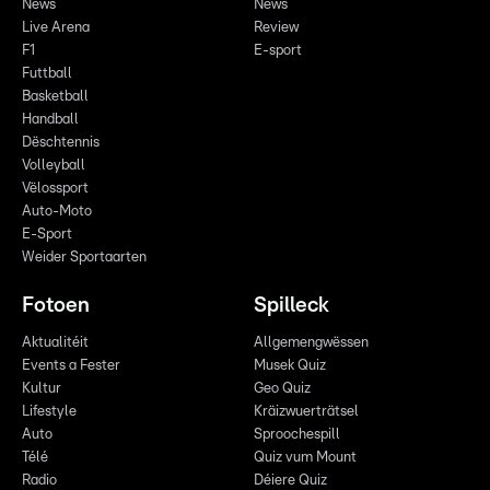
News
News
Live Arena
Review
F1
E-sport
Futtball
Basketball
Handball
Dëschtennis
Volleyball
Vëlossport
Auto-Moto
E-Sport
Weider Sportaarten
Fotoen
Spilleck
Aktualitéit
Allgemengwëssen
Events a Fester
Musek Quiz
Kultur
Geo Quiz
Lifestyle
Kräizwuerträtsel
Auto
Sproochespill
Télé
Quiz vum Mount
Radio
Déiere Quiz