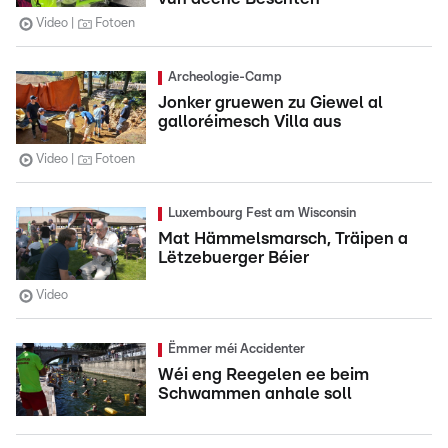
Video
Fotoen
Archeologie-Camp
Jonker gruewen zu Giewel al
galloréimesch Villa aus
Video
Fotoen
Luxembourg Fest am Wisconsin
Mat Hämmelsmarsch, Träipen a
Lëtzebuerger Béier
Video
Ëmmer méi Accidenter
Wéi eng Reegelen ee beim
Schwammen anhale soll