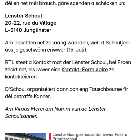
déi en net méi brauch, gäre spenden a schécken un:
Lënster Schoul
20-22, rue du Village
L-6140 Junglinster
Am beschten net ze laang waarden, well d'Schouljoer
ass jo geschwënn eriwwer (15. Juli).
RTL steet a Kontakt mat der Lënster Schoul, bei Froen
zéckt net, eis iwwer eise
Kontakt-Formulaire
ze
kontaktéieren.
D'Schoul organiséiert dann och eng Tauschbourse fir
déi betraffe Kanner.
Am Viraus Merci am Numm vun de Lënster
Schoulkanner.
Lënster Buergermeeschter iwwer Feier a
Primärschoul