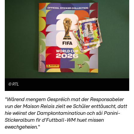
©
RTL
"Wärend mengem Gespréich mat der Responsabeler
vun der Maison Relais zielt ee Schüler enttäuscht, datt
hie wéinst der Dampkontaminatioun och säi Panini-
Stickeralbum fir d'Futtball-WM huet missen
ewechgeheien."