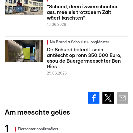
"Schued, deen iwwerschaubar
ass, mee eis trotzdeem Zäit
wäert kaschten"
18.06.2026
No Brand a Schoul zu Jonglënster
De Schued beleeft sech
antëscht op ronn 350.000 Euro,
esou de Buergermeeschter Ben
Ries
29.06.2026
Am meeschte gelies
Fierschter confirméiert