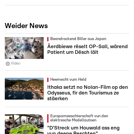
Weider News
Beandrockend Biller aus Japan
Äerdbiewe rëselt OP-Sall, wärend
Patient um Dësch läit
Video
Heemecht vum Held
Ithaka setzt no Nolan-Film op den
Odysseus, fir den Tourismus ze
stäerken
Europameeschterschaft vun den
elektresche Modellautoen
"D'Streck um Houwald ass eng
vun deene Beschten"