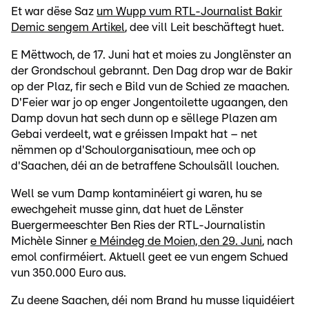
Et war dëse Saz
um Wupp vum RTL-Journalist Bakir
Demic sengem Artikel
, dee vill Leit beschäftegt huet.
E Mëttwoch, de 17. Juni hat et moies zu Jonglënster an
der Grondschoul gebrannt. Den Dag drop war de Bakir
op der Plaz, fir sech e Bild vun de Schied ze maachen.
D'Feier war jo op enger Jongentoilette ugaangen, den
Damp dovun hat sech dunn op e sëllege Plazen am
Gebai verdeelt, wat e gréissen Impakt hat – net
nëmmen op d'Schoulorganisatioun, mee och op
d'Saachen, déi an de betraffene Schoulsäll louchen.
Well se vum Damp kontaminéiert gi waren, hu se
ewechgeheit musse ginn, dat huet de Lënster
Buergermeeschter Ben Ries der RTL-Journalistin
Michèle Sinner
e Méindeg de Moien, den 29. Juni
, nach
emol confirméiert. Aktuell geet ee vun engem Schued
vun 350.000 Euro aus.
Zu deene Saachen, déi nom Brand hu musse liquidéiert