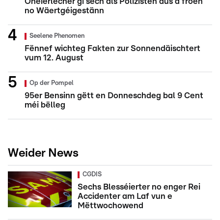
Onéierlecher gi sech als Polizisten aus a froen
no Wäertgéigestänn
Seelene Phenomen
Fënnef wichteg Fakten zur Sonnendäischtert
vum 12. August
Op der Pompel
95er Bensinn gëtt en Donneschdeg bal 9 Cent
méi bëlleg
Weider News
CGDIS
Sechs Blesséierter no enger Rei
Accidenter am Laf vun e
Mëttwochowend