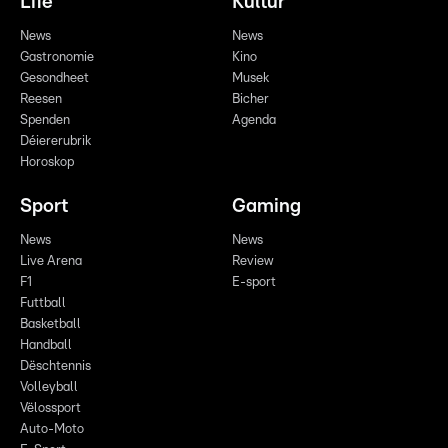
Life
Kultur
News
News
Gastronomie
Kino
Gesondheet
Musek
Reesen
Bicher
Spenden
Agenda
Déiererubrik
Horoskop
Sport
Gaming
News
News
Live Arena
Review
F1
E-sport
Futtball
Basketball
Handball
Dëschtennis
Volleyball
Vëlossport
Auto-Moto