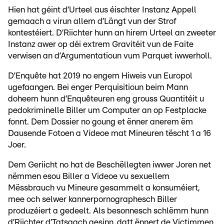
Hien hat géint d’Urteel aus éischter Instanz Appell
gemaach a virun allem d’Längt vun der Strof
kontestéiert. D’Riichter hunn an hirem Urteel an zweeter
Instanz awer op déi extrem Gravitéit vun de Faite
verwisen an d’Argumentatioun vum Parquet iwwerholl.
D’Enquête hat 2019 no engem Hiweis vun Europol
ugefaangen. Bei enger Perquisitioun beim Mann
doheem hunn d’Enquêteuren eng grouss Quantitéit u
pedokriminelle Biller um Computer an op Festplacke
fonnt. Dem Dossier no goung et ënner anerem ëm
Dausende Fotoen a Videoe mat Mineuren tëscht 1 a 16
Joer.
Dem Geriicht no hat de Beschëllegten iwwer Joren net
nëmmen esou Biller a Videoe vu sexuellem
Mëssbrauch vu Mineure gesammelt a konsuméiert,
mee och selwer kannerpornographesch Biller
produzéiert a gedeelt. Als besonnesch schlëmm hunn
d’Riichter d’Tatsaach gesinn, datt ënnert de Victimmen