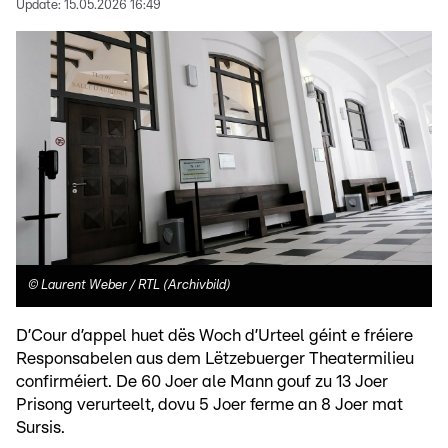
Update:
15.05.2026 16:49
©
Laurent Weber / RTL (Archivbild)
D’Cour d’appel huet dës Woch d’Urteel géint e fréiere
Responsabelen aus dem Lëtzebuerger Theatermilieu
confirméiert. De 60 Joer ale Mann gouf zu 13 Joer
Prisong verurteelt, dovu 5 Joer ferme an 8 Joer mat
Sursis.