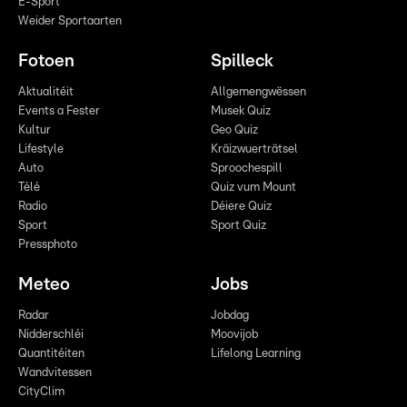
E-Sport
Weider Sportaarten
Fotoen
Spilleck
Aktualitéit
Allgemengwëssen
Events a Fester
Musek Quiz
Kultur
Geo Quiz
Lifestyle
Kräizwuerträtsel
Auto
Sproochespill
Télé
Quiz vum Mount
Radio
Déiere Quiz
Sport
Sport Quiz
Pressphoto
Meteo
Jobs
Radar
Jobdag
Nidderschléi
Moovijob
Quantitéiten
Lifelong Learning
Wandvitessen
CityClim