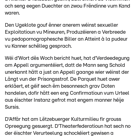
och seng eegen Duechter an zwou Frëndinne vum Kand
waren.
Den Ugeklote gouf ënner anerem wéinst sexueller
Exploitatioun vu Mineuren, Produzéieren a Verbreede
vu pedopornographesche Biller an Atteint à la pudeur
vu Kanner schëlleg gesprach.
Wéi d’Wort dës Woch bericht huet, hat d’Verdeedegung
am Appell argumentéiert, datt de Mann seng Schold
unerkannt hätt a just an Appell gaange wier wéinst der
Längt vun der Prisongsstrof. De Parquet huet awer
erkläert, et géif sech ëm besonnesch grav Doten
handelen, dofir hätt een eng Confirmatioun vum Urteel
aus éischter Instanz gefrot mat engem manner héije
Sursis.
D’Affär hat am Lëtzebuerger Kulturmilieu fir grouss
Opreegung gesuergt. D’Theaterfederatioun hat sech no
der éischter Verurteelung schockéiert gewisen a