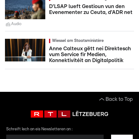
D’LSAP lueft Gestioun vun den
Evenementer zu Ceuta, d’ADR net
Audio
Wiessel am Staatsministère
Anne Calteux gëtt nei Direktesch
vum Service fir Medien,
Konnektivitéit an Digitalpolitik
Back to Top
Schreift Iech an eis Newsletteren an :