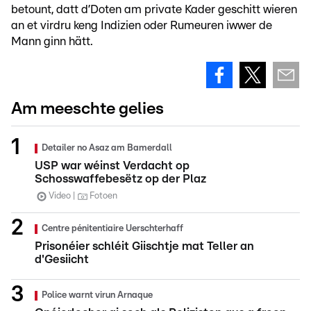
betount, datt d’Doten am private Kader geschitt wieren
an et virdru keng Indizien oder Rumeuren iwwer de
Mann ginn hätt.
Am meeschte gelies
Detailer no Asaz am Bamerdall
USP war wéinst Verdacht op
Schosswaffebesëtz op der Plaz
Video
Fotoen
Centre pénitentiaire Uerschterhaff
Prisonéier schléit Giischtje mat Teller an
d'Gesiicht
Police warnt virun Arnaque