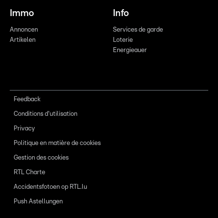
Immo
Info
Annoncen
Services de garde
Artikelen
Loterie
Energieauer
Feedback
Conditions d'utilisation
Privacy
Politique en matière de cookies
Gestion des cookies
RTL Charte
Accidentsfotoen op RTL.lu
Push Astellungen