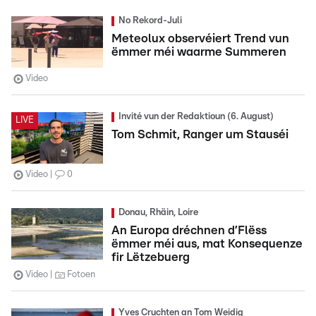
No Rekord-Juli
Meteolux observéiert Trend vun
ëmmer méi waarme Summeren
Video
Invité vun der Redaktioun (6. August)
LIVE
Tom Schmit, Ranger um Stauséi
Video
0
Donau, Rhäin, Loire
An Europa dréchnen d’Flëss
ëmmer méi aus, mat Konsequenze
fir Lëtzebuerg
Video
Fotoen
Yves Cruchten an Tom Weidig