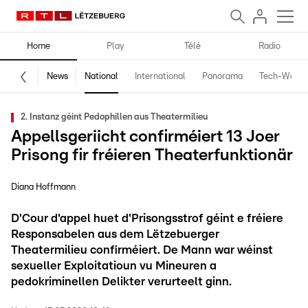
Home
Play
Télé
Radio
News
National
International
Panorama
Tech-World
2. Instanz géint Pedophillen aus Theatermilieu
Appellsgeriicht confirméiert 13 Joer
Prisong fir fréieren Theaterfunktionär
Diana Hoffmann
D'Cour d'appel huet d'Prisongsstrof géint e fréiere
Responsabelen aus dem Lëtzebuerger
Theatermilieu confirméiert. De Mann war wéinst
sexueller Exploitatioun vu Mineuren a
pedokriminellen Delikter verurteelt ginn.