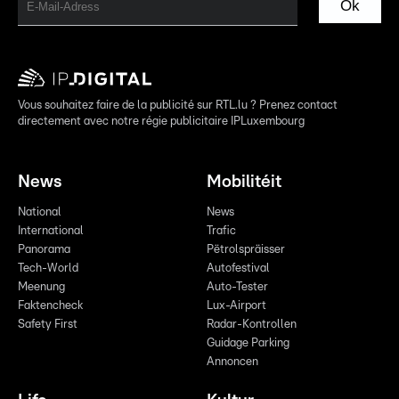
Ok
Vous souhaitez faire de la publicité sur RTL.lu ? Prenez contact
directement avec notre régie publicitaire IPLuxembourg
News
Mobilitéit
National
News
International
Trafic
Panorama
Pëtrolspräisser
Tech-World
Autofestival
Meenung
Auto-Tester
Faktencheck
Lux-Airport
Safety First
Radar-Kontrollen
Guidage Parking
Annoncen