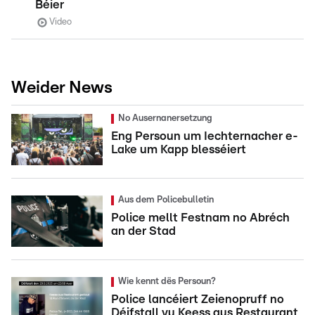
Béier
Video
Weider News
No Ausernanersetzung
Eng Persoun um Iechternacher e-
Lake um Kapp blesséiert
Aus dem Policebulletin
Police mellt Festnam no Abréch
an der Stad
Wie kennt dës Persoun?
Police lancéiert Zeienopruff no
Déifstall vu Keess aus Restaurant