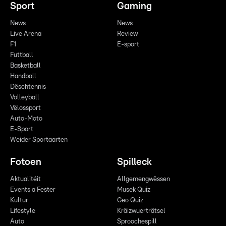
Sport
Gaming
News
News
Live Arena
Review
F1
E-sport
Futtball
Basketball
Handball
Dëschtennis
Volleyball
Vëlossport
Auto-Moto
E-Sport
Weider Sportaarten
Fotoen
Spilleck
Aktualitéit
Allgemengwëssen
Events a Fester
Musek Quiz
Kultur
Geo Quiz
Lifestyle
Kräizwuerträtsel
Auto
Sproochespill