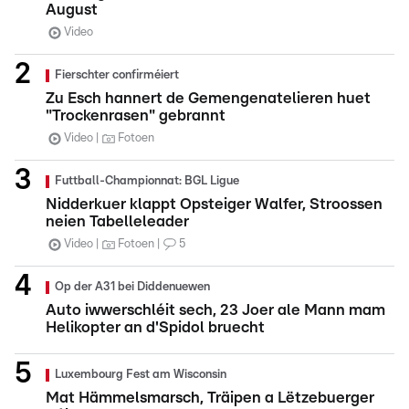
August
Video
Fierschter confirméiert
Zu Esch hannert de Gemengenatelieren huet
"Trockenrasen" gebrannt
Video
Fotoen
Futtball-Championnat: BGL Ligue
Nidderkuer klappt Opsteiger Walfer, Stroossen
neien Tabelleleader
Video
Fotoen
5
Op der A31 bei Diddenuewen
Auto iwwerschléit sech, 23 Joer ale Mann mam
Helikopter an d'Spidol bruecht
Luxembourg Fest am Wisconsin
Mat Hämmelsmarsch, Träipen a Lëtzebuerger