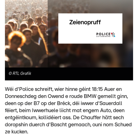
©
RTL Grafik
Wéi d'Police schreift, wier hinne géint 18:15 Auer en
Donneschdeg den Owend e roude BMW gemellt ginn,
deen op der B7 op der Bréck, déi iwwer d'Sauerdall
féiert, beim Iwwerhuele liicht mat engem Auto, deen
entgéintkoum, kollidéiert ass. De Chauffer hätt sech
doropshin duerch d'Bascht gemaach, ouni nom Schued
ze kucken.