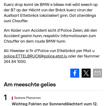
Kuerz drop konnt de BMW e bësse méi wäit ewech op
der B7 op der Héicht vun der Bréck kuerz virun der
Ausfaart Ettelbréck lokaliséiert ginn. Dat allerdéngs
ouni Chauffer.
Am Kader vum Accident sicht d'Police Zeien, déi den
Accident gesinn hunn, respektiv Informatiounen zum
Chauffer an dem roude BMW hunn.
All Hiweiser si fir d'Police vun Ettelbréck per Mail u
police.ETTELBRUCK@police.etat.lu
oder der Nummer
244 84 1000.
Am meeschte gelies
Seelene Phenomen
Wichteg Fakten zur Sonnendäischtert vum 12.