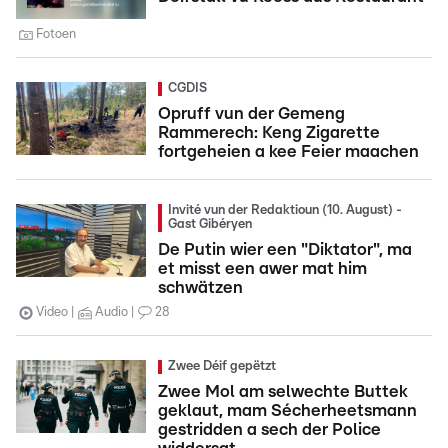
Fotoen
CGDIS
Opruff vun der Gemeng
Rammerech: Keng Zigarette
fortgeheien a kee Feier maachen
Invité vun der Redaktioun (10. August) -
Gast Gibéryen
De Putin wier een "Diktator", ma
et misst een awer mat him
schwätzen
Video
Audio
28
Zwee Déif gepëtzt
Zwee Mol am selwechte Buttek
geklaut, mam Sécherheetsmann
gestridden a sech der Police