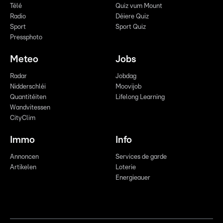
Télé
Quiz vum Mount
Radio
Déiere Quiz
Sport
Sport Quiz
Pressphoto
Meteo
Jobs
Radar
Jobdag
Nidderschléi
Moovijob
Quantitéiten
Lifelong Learning
Wandvitessen
CityClim
Immo
Info
Annoncen
Services de garde
Artikelen
Loterie
Energieauer