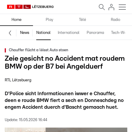
Home
Play
Télé
Radio
News
National
International
Panorama
Tech-World
Chauffer flücht a léisst Auto stoen
Zeie gesicht no Accident mat roudem
BMW op der B7 bei Angelduerf
RTL Lëtzebuerg
D'Police sicht Informatiounen iwwer e Chauffer,
deen e roude BMW fiert a sech en Donneschdeg no
engem Accident duerch d'Bascht gemaach huet.
Update:
15.05.2026 16:44