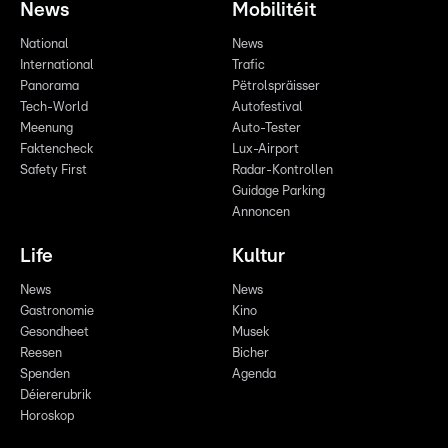
News
Mobilitéit
National
News
International
Trafic
Panorama
Pëtrolspräisser
Tech-World
Autofestival
Meenung
Auto-Tester
Faktencheck
Lux-Airport
Safety First
Radar-Kontrollen
Guidage Parking
Annoncen
Life
Kultur
News
News
Gastronomie
Kino
Gesondheet
Musek
Reesen
Bicher
Spenden
Agenda
Déiererubrik
Horoskop