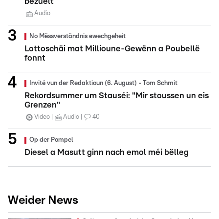
bezuelt
Audio
No Mëssverständnis ewechgeheit
Lottoschäi mat Millioune-Gewënn a Poubellë
fonnt
Invité vun der Redaktioun (6. August) - Tom Schmit
Rekordsummer um Stauséi: "Mir stoussen un eis
Grenzen"
Video
Audio
40
Op der Pompel
Diesel a Masutt ginn nach emol méi bëlleg
Weider News