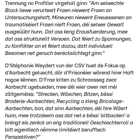
Trennung no Profiller virgeholl ginn:
"Am selwechte
Block liewe verurteelt Fraen niewent Fraen an
Untersuchungshaft, Mineuren niewent Erwuessenen an
traumatiséiert Fraen nieft Fraen, déi selwer Gewalt
ausgeüübt hunn. Dat ass keng Erausfuerderung, mee
dat ass strukturellt Versoen. Dat féiert zu Spannungen,
zu Konflikter an et féiert dozou, datt individuell
Besoinen net genuch berécksiichtegt ginn."
D'Stéphanie Weydert vun der CSV huet de Fokus op
d'Aarbecht geluecht, där d'Prisonéier wärend hirer Haft
nogoe kënnen. D'Frae kriten zu Schraasseg zwar
Aarbecht ugebueden, mee déi wier awer net méi
zäitgeméiss:
"Strecken, Wäschen, Bitzen, bëssi
Broderie-Aarbechten, Recycling a kleng Bricolage-
Aarbechten, bon, dat sinn Aarbechten, déi hire Wäert
hunn, mee trotzdeem ass dat net e bëssi 'altbacken' a
bréngt eis zeréck an eng traditionell Geschlechterroll a
bitt eigentlech nëmme limitéiert berufflech
Perspektiven?"