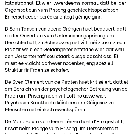
katastrophal. Et wier iwwerdeems normal, datt bei der
Organisatioun vum Prisong geschlechtsspezifesch
Ënnerscheeder berécksiichtegt géinge ginn.
D'Sam Tanson vun deene Gréngen huet bedauert, datt
no der Ouverture vum Untersuchungsprisong um
Uerschterhaff, zu Schraasseg net vill méi zousätzlech
Plaz fir weiblech Gefaangener entstane wier, dat well
den Uerschterhaff sou staark ausgelaascht ass. Et
misst ee vläicht doriwwer nodenken, eng speziell
Struktur fir Fraen ze schafen.
De Sven Clement vun de Piraten huet kritiséiert, datt et
am Beräich vun der psychologescher Betreiung vun de
Fraen am Prisong nach vill Loft no uewe wier.
Psychesch Krankheete kéint een am Géigesaz zu
Mënschen net einfach ewechspären.
De Marc Baum vun deene Lénken huet d'Fro gestallt,
firwat beim Plange vum Prisong um Uerschterhaff