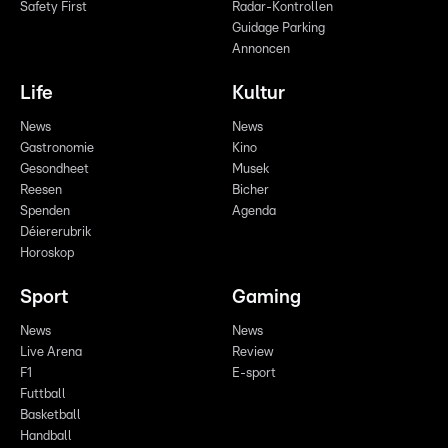
Safety First
Radar-Kontrollen
Guidage Parking
Annoncen
Life
Kultur
News
News
Gastronomie
Kino
Gesondheet
Musek
Reesen
Bicher
Spenden
Agenda
Déiererubrik
Horoskop
Sport
Gaming
News
News
Live Arena
Review
F1
E-sport
Futtball
Basketball
Handball