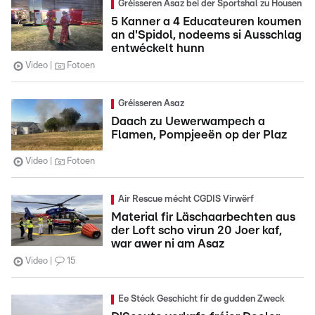
Gréisseren Asaz bei der Sportshal zu Housen
5 Kanner a 4 Educateuren koumen
an d'Spidol, nodeems si Ausschlag
entwéckelt hunn
Video
Fotoen
Gréisseren Asaz
Daach zu Uewerwampech a
Flamen, Pompjeeën op der Plaz
Video
Fotoen
Air Rescue mécht CGDIS Virwërf
Material fir Läschaarbechten aus
der Loft scho virun 20 Joer kaf,
war awer ni am Asaz
Video
15
Ee Stéck Geschicht fir de gudden Zweck