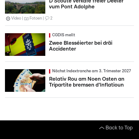
D'Scoute verkafe fréier Deeler
vum Pont Adolphe
Video
Fotoen
2
CGDIS mellt
Zwee Blesséierter bei dräi
Accidenter
Nächst Indextranche am 3. Trimester 2027
Relativ Rou am Noen Osten an
Tripartite bremsen d'Inflatioun
Back to Top