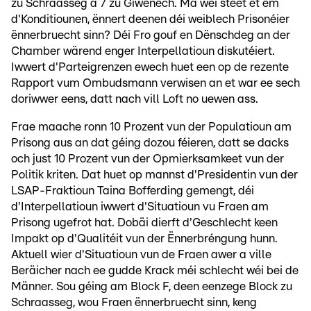
zu Schraasseg a 7 zu Giwenech. Ma wéi steet et ëm
d'Konditiounen, ënnert deenen déi weiblech Prisonéier
ënnerbruecht sinn? Déi Fro gouf en Dënschdeg an der
Chamber wärend enger Interpellatioun diskutéiert.
Iwwert d'Parteigrenzen ewech huet een op de rezente
Rapport vum Ombudsmann verwisen an et war ee sech
doriwwer eens, datt nach vill Loft no uewen ass.
Frae maache ronn 10 Prozent vun der Populatioun am
Prisong aus an dat géing dozou féieren, datt se dacks
och just 10 Prozent vun der Opmierksamkeet vun der
Politik kriten. Dat huet op mannst d'Presidentin vun der
LSAP-Fraktioun Taina Bofferding gemengt, déi
d'Interpellatioun iwwert d'Situatioun vu Fraen am
Prisong ugefrot hat. Dobäi dierft d'Geschlecht keen
Impakt op d'Qualitéit vun der Ënnerbréngung hunn.
Aktuell wier d'Situatioun vun de Fraen awer a ville
Beräicher nach ee gudde Krack méi schlecht wéi bei de
Männer. Sou géing am Block F, deen eenzege Block zu
Schraasseg, wou Fraen ënnerbruecht sinn, keng