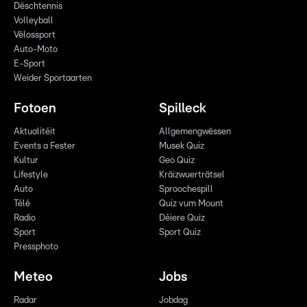
Dëschtennis
Volleyball
Vëlossport
Auto-Moto
E-Sport
Weider Sportaarten
Fotoen
Spilleck
Aktualitéit
Allgemengwëssen
Events a Fester
Musek Quiz
Kultur
Geo Quiz
Lifestyle
Kräizwuerträtsel
Auto
Sproochespill
Télé
Quiz vum Mount
Radio
Déiere Quiz
Sport
Sport Quiz
Pressphoto
Meteo
Jobs
Radar
Jobdag