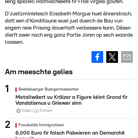
keng speziell Raimlechkeete fir Frae virgesi goufen.
D'Justizministesch Elisabeth Margue huet ënnerstrach,
datt een d'Konditioune wuel just duerch de Bau vun
engem neie Prisong dauerhaft verbessere kann. Dësen
dierft awer nach eng ganz Partie Joren op sech waarde
loossen.
Am meeschte gelies
Beetebuerger Buergermeeschter
Metallwäert vu Kräizer a Figure kéint Grond fir
Vandalismus u Griewer sinn
Video
Fotoen
Frauduléis Immigratioun
6.000 Euro fir falsch Pabeieren an Demarchë