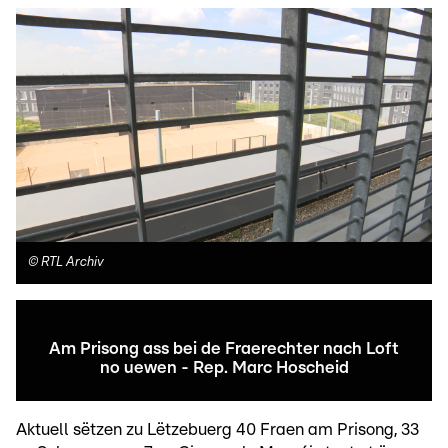
©
RTL Archiv
Am Prisong ass bei de Fraerechter nach Loft
no uewen - Rep. Marc Hoscheid
Aktuell sëtzen zu Lëtzebuerg 40 Fraen am Prisong, 33