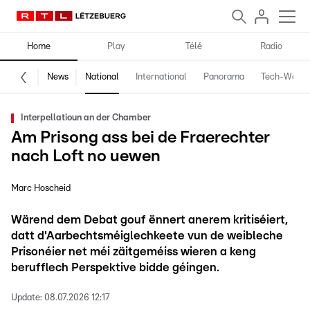
Home
Play
Télé
Radio
News
National
International
Panorama
Tech-World
Interpellatioun an der Chamber
Am Prisong ass bei de Fraerechter
nach Loft no uewen
Marc Hoscheid
Wärend dem Debat gouf ënnert anerem kritiséiert,
datt d'Aarbechtsméiglechkeete vun de weibleche
Prisonéier net méi zäitgeméiss wieren a keng
berufflech Perspektive bidde géingen.
Update:
08.07.2026 12:17