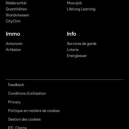
Nidderschléi
Moovijob
Quantitéiten
Lifelong Learning
Wandvitessen
CityClim
Immo
Info
Annoncen
Services de garde
Artikelen
Loterie
Energieauer
Feedback
Conditions d'utilisation
Privacy
Politique en matière de cookies
Gestion des cookies
RTL Charte