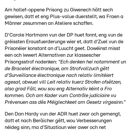
Am hallef-oppene Prisong zu Giwenech hätt sech
gewisen, datt et eng Plus-value duerstellt, wa Fraen a
Männer zesummen an Ateliere schaffen.
D'Carole Hartmann vun der DP huet fonnt, eng vun de
gréissten Erausfuerderunge wier et, datt d'Zuel vun de
Prisonéier konstant an d'Luucht geet. Dowéinst misst
een och iwwert Alternativen zur klassescher
Prisongsstrof nodenken:
"Ech denken hei notamment un
de Bracelet électronique, am Strofvollzuch gëtt
d'Surveillance électronique nach relativ limitéiert
agesat, obwuel vill Leit relativ kuerz Strofen ofsëtzen,
also grad Fäll, wou sou eng Alternativ kéint a Fro
kommen. Och am Kader vum Contrôle judiciaire vu
Prévenuen ass dës Méiglechkeet am Gesetz virgesinn."
Den Dan Hardy vun der ADR huet zwar och gemengt,
datt et nach Beräicher gëtt, wou Verbesserungen
néideg sinn, ma d'Situatioun wier awer och net