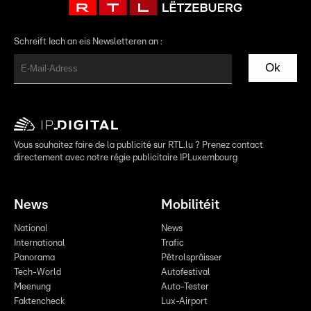
Schreift Iech an eis Newsletteren an :
Ok
Vous souhaitez faire de la publicité sur RTL.lu ? Prenez contact
directement avec notre régie publicitaire IPLuxembourg
News
Mobilitéit
National
News
International
Trafic
Panorama
Pëtrolspräisser
Tech-World
Autofestival
Meenung
Auto-Tester
Faktencheck
Lux-Airport