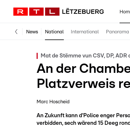
Hom
News
National
International
Panorama
Mat de Stëmme vun CSV, DP, ADR a
An der Chambe
Platzverweis r
Marc Hoscheid
An Zukunft kann d'Police enger Perso
verbidden, sech wärend 15 Deeg ron