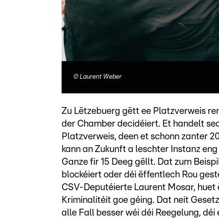
©
Laurent Weber
Zu Lëtzebuerg gëtt ee Platzverweis re
der Chamber decidéiert. Et handelt s
Platzverweis, deen et schonn zanter 20
kann an Zukunft a leschter Instanz eng
Ganze fir 15 Deeg gëllt. Dat zum Beis
blockéiert oder déi ëffentlech Rou ges
CSV-Deputéierte Laurent Mosar, huet ë
Kriminalitéit goe géing. Dat neit Geset
alle Fall besser wéi déi Reegelung, déi