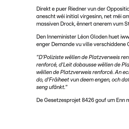
Direkt e puer Riedner vun der Oppositi
anescht wéi initial virgesinn, net méi a
massiven Drock, ënnert anerem vum St
Den Inneminister Léon Gloden huet iw
enger Demande vu ville verschiddene 
"D'Poliziste wëllen de Platzverweis re
renforcé, d'Leit dobausse wëllen de 
wëllen de Platzverweis renforcé. An ec
do, d'Fräiheet vun deem engen, och da
seng ufänkt."
De Gesetzesprojet 8426 gouf um Enn m