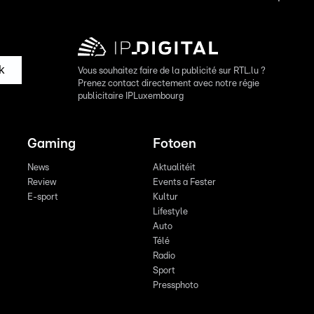
k
Vous souhaitez faire de la publicité sur RTL.lu ?
Prenez contact directement avec notre régie
publicitaire IPLuxembourg
Gaming
Fotoen
News
Aktualitéit
Review
Events a Fester
E-sport
Kultur
Lifestyle
Auto
Télé
Radio
Sport
Pressphoto