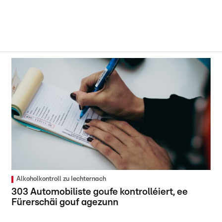
Alkoholkontroll zu Iechternach
303 Automobiliste goufe kontrolléiert, ee
Fürerschäi gouf agezunn