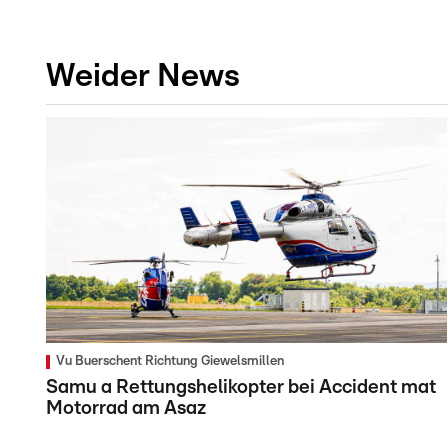
Weider News
Vu Buerschent Richtung Giewelsmillen
Samu a Rettungshelikopter bei Accident mat
Motorrad am Asaz