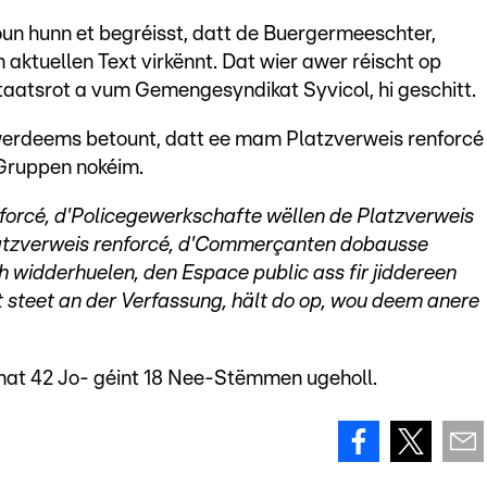
oun hunn et begréisst, datt de Buergermeeschter,
m aktuellen Text virkënnt. Dat wier awer réischt op
aatsrot a vum Gemengesyndikat Syvicol, hi geschitt.
werdeems betount, datt ee mam Platzverweis renforcé
Gruppen nokéim.
nforcé, d'Policegewerkschafte wëllen de Platzverweis
Platzverweis renforcé, d'Commerçanten dobausse
h widderhuelen, den Espace public ass fir jiddereen
t steet an der Verfassung, hält do op, wou deem anere
at 42 Jo- géint 18 Nee-Stëmmen ugeholl.