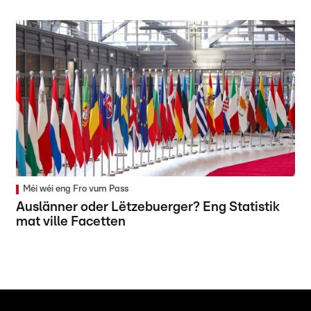
Méi wéi eng Fro vum Pass
Auslänner oder Lëtzebuerger? Eng Statistik
mat ville Facetten