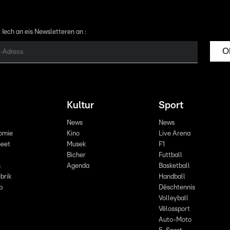
 Iech an eis Newsletteren an :
O
Kultur
Sport
News
News
omie
Kino
Live Arena
eet
Musek
F1
Bicher
Futtball
n
Agenda
Basketball
brik
Handball
p
Dëschtennis
Volleyball
Vëlossport
Auto-Moto