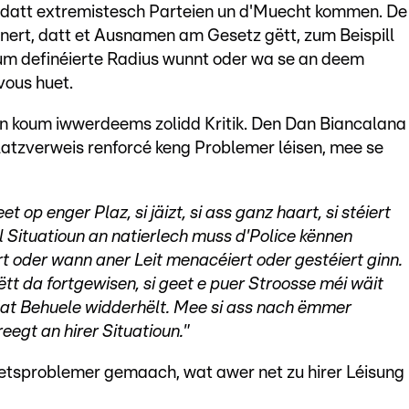
n, datt extremistesch Parteien un d'Muecht kommen. De
nert, datt et Ausnamen am Gesetz gëtt, zum Beispill
um definéierte Radius wunnt oder wa se an deem
ous huet.
un koum iwwerdeems zolidd Kritik. Den Dan Biancalana
atzverweis renforcé keng Problemer léisen, mee se
t op enger Plaz, si jäizt, si ass ganz haart, si stéiert
l Situatioun an natierlech muss d'Police kënnen
rt oder wann aner Leit menacéiert oder gestéiert ginn.
t da fortgewisen, si geet e puer Stroosse méi wäit
dat Behuele widderhëlt. Mee si ass nach ëmmer
eegt an hirer Situatioun."
etsproblemer gemaach, wat awer net zu hirer Léisung