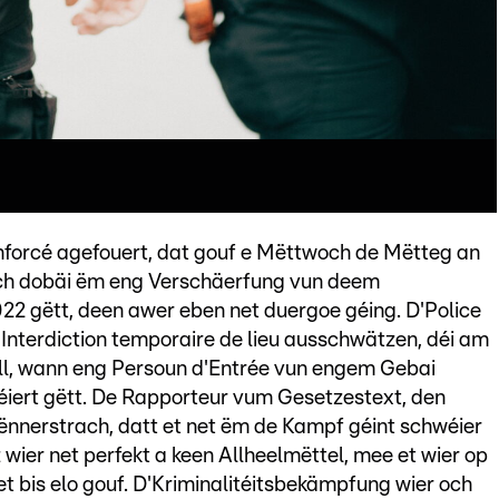
nforcé agefouert, dat gouf e Mëttwoch de Mëtteg an
ech dobäi ëm eng Verschäerfung vun deem
22 gëtt, deen awer eben net duergoe géing. D'Police
 Interdiction temporaire de lieu ausschwätzen, déi am
pill, wann eng Persoun d'Entrée vun engem Gebai
téiert gëtt. De Rapporteur vum Gesetzestext, den
nnerstrach, datt et net ëm de Kampf géint schwéier
z wier net perfekt a keen Allheelmëttel, mee et wier op
 et bis elo gouf. D'Kriminalitéitsbekämpfung wier och