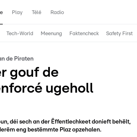
e
Play
Télé
Radio
Tech-World
Meenung
Faktencheck
Safety First
n de Piraten
r gouf de
enforcé ugeholl
un, déi sech an der Ëffentlechkeet donieft behëlt,
derëm eng bestëmmte Plaz opzehalen.