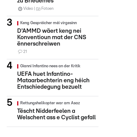
zu Briedemes
Video
Fotoen
Keng Gespréicher méi virgesinn
D'AMMD wäert keng nei
Konventioun mat der CNS
ënnerschreiwen
21
Gianni Infantino nees an der Kritik
UEFA huet Infantino-
Mataarbechterin eng héich
Entschiedegung bezuelt
Rettungshelikopter war am Asaz
Tëscht Nidderfeelen a
Welschent ass e Cyclist gefall