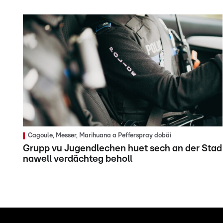
Cagoule, Messer, Marihuana a Pefferspray dobäi
Grupp vu Jugendlechen huet sech an der Stad
nawell verdächteg beholl