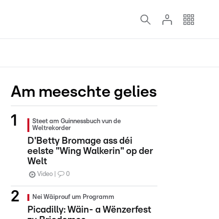
Am meeschte gelies
Steet am Guinnessbuch vun de
Weltrekorder
D'Betty Bromage ass déi
eelste "Wing Walkerin" op der
Welt
Video
0
Nei Wäiprouf um Programm
Picadilly: Wäin- a Wënzerfest