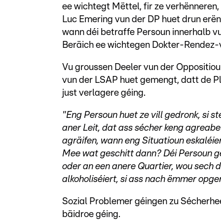
ee wichtegt Mëttel, fir ze verhënnere
Luc Emering vun der DP huet drun erën
wann déi betraffe Persoun innerhalb v
Beräich ee wichtegen Dokter-Rendez-v
Vu groussen Deeler vun der Oppositio
vun der LSAP huet gemengt, datt de Pl
just verlagere géing.
"Eng Persoun huet ze vill gedronk, si stee
aner Leit, dat ass sécher keng agreabe
agräifen, wann eng Situatioun eskaléie
Mee wat geschitt dann? Déi Persoun gët
oder an een anere Quartier, wou sech 
alkoholiséiert, si ass nach ëmmer opger
Sozial Problemer géingen zu Sécherhe
bäidroe géing.