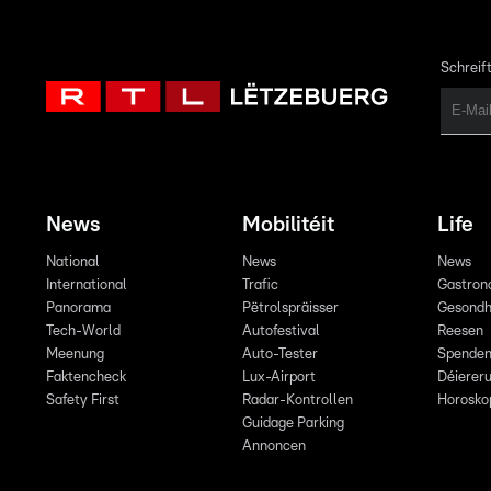
Schreift
News
Mobilitéit
Life
National
News
News
International
Trafic
Gastron
Panorama
Pëtrolspräisser
Gesondh
Tech-World
Autofestival
Reesen
Meenung
Auto-Tester
Spende
Faktencheck
Lux-Airport
Déiereru
Safety First
Radar-Kontrollen
Horosko
Guidage Parking
Annoncen