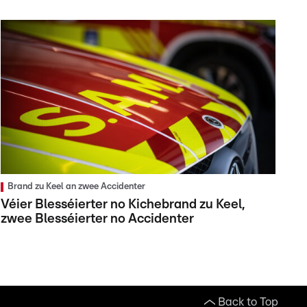
Brand zu Keel an zwee Accidenter
Véier Blesséierter no Kichebrand zu Keel,
zwee Blesséierter no Accidenter
Back to Top