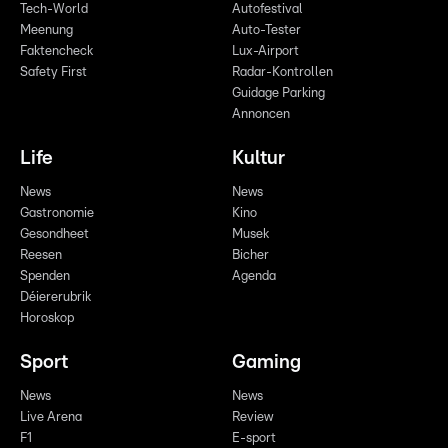
Tech-World
Autofestival
Meenung
Auto-Tester
Faktencheck
Lux-Airport
Safety First
Radar-Kontrollen
Guidage Parking
Annoncen
Life
Kultur
News
News
Gastronomie
Kino
Gesondheet
Musek
Reesen
Bicher
Spenden
Agenda
Déiererubrik
Horoskop
Sport
Gaming
News
News
Live Arena
Review
F1
E-sport