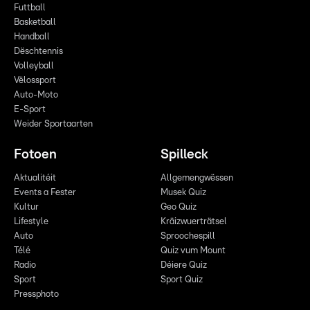
Futtball
Basketball
Handball
Dëschtennis
Volleyball
Vëlossport
Auto-Moto
E-Sport
Weider Sportaarten
Fotoen
Spilleck
Aktualitéit
Allgemengwëssen
Events a Fester
Musek Quiz
Kultur
Geo Quiz
Lifestyle
Kräizwuerträtsel
Auto
Sproochespill
Télé
Quiz vum Mount
Radio
Déiere Quiz
Sport
Sport Quiz
Pressphoto