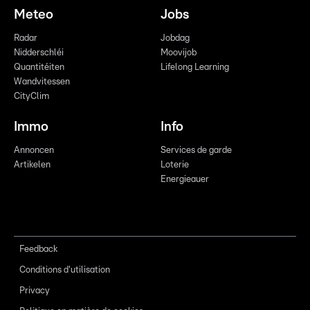
Meteo
Jobs
Radar
Jobdag
Nidderschléi
Moovijob
Quantitéiten
Lifelong Learning
Wandvitessen
CityClim
Immo
Info
Annoncen
Services de garde
Artikelen
Loterie
Energieauer
Feedback
Conditions d'utilisation
Privacy