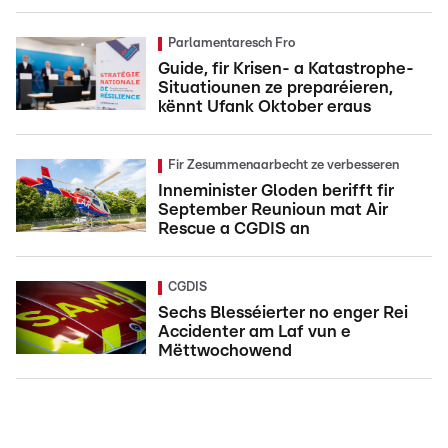
Parlamentaresch Fro
Guide, fir Krisen- a Katastrophe-
Situatiounen ze preparéieren,
kënnt Ufank Oktober eraus
Fir Zesummenaarbecht ze verbesseren
Inneminister Gloden berifft fir
September Reunioun mat Air
Rescue a CGDIS an
CGDIS
Sechs Blesséierter no enger Rei
Accidenter am Laf vun e
Mëttwochowend