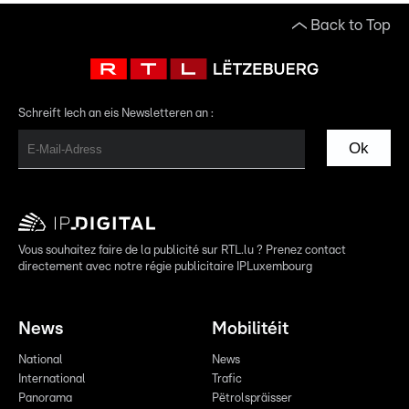
Back to Top
Schreift Iech an eis Newsletteren an :
Ok
Vous souhaitez faire de la publicité sur RTL.lu ? Prenez contact
directement avec notre régie publicitaire IPLuxembourg
News
Mobilitéit
National
News
International
Trafic
Panorama
Pëtrolspräisser