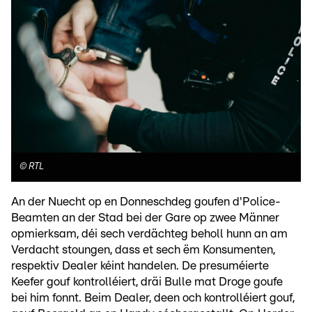
©
RTL
An der Nuecht op en Donneschdeg goufen d'Police-
Beamten an der Stad bei der Gare op zwee Männer
opmierksam, déi sech verdächteg beholl hunn an am
Verdacht stoungen, dass et sech ëm Konsumenten,
respektiv Dealer kéint handelen. De presuméierte
Keefer gouf kontrolléiert, dräi Bulle mat Droge goufe
bei him fonnt. Beim Dealer, deen och kontrolléiert gouf,