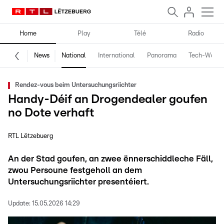
Home
Play
Télé
Radio
News
National
International
Panorama
Tech-World
Rendez-vous beim Untersuchungsriichter
Handy-Déif an Drogendealer goufen
no Dote verhaft
RTL Lëtzebuerg
An der Stad goufen, an zwee ënnerschiddleche Fäll,
zwou Persoune festgeholl an dem
Untersuchungsriichter presentéiert.
Update:
15.05.2026 14:29