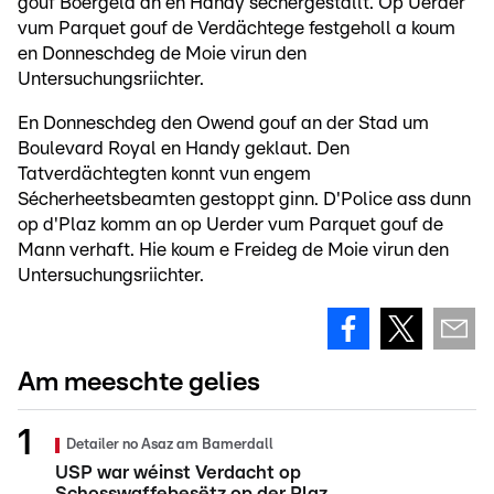
gouf Boergeld an en Handy séchergestallt. Op Uerder
vum Parquet gouf de Verdächtege festgeholl a koum
en Donneschdeg de Moie virun den
Untersuchungsriichter.
En Donneschdeg den Owend gouf an der Stad um
Boulevard Royal en Handy geklaut. Den
Tatverdächtegten konnt vun engem
Sécherheetsbeamten gestoppt ginn. D'Police ass dunn
op d'Plaz komm an op Uerder vum Parquet gouf de
Mann verhaft. Hie koum e Freideg de Moie virun den
Untersuchungsriichter.
Am meeschte gelies
Detailer no Asaz am Bamerdall
USP war wéinst Verdacht op
Schosswaffebesëtz op der Plaz