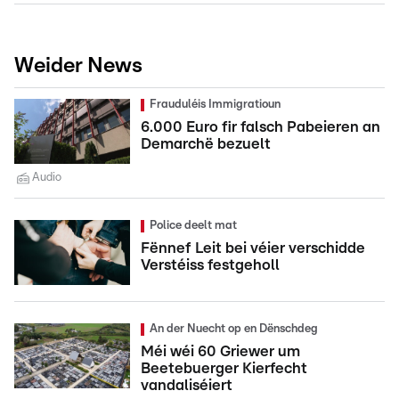
Weider News
Frauduléis Immigratioun
6.000 Euro fir falsch Pabeieren an
Demarchë bezuelt
Audio
Police deelt mat
Fënnef Leit bei véier verschidde
Verstéiss festgeholl
An der Nuecht op en Dënschdeg
Méi wéi 60 Griewer um
Beetebuerger Kierfecht
vandaliséiert