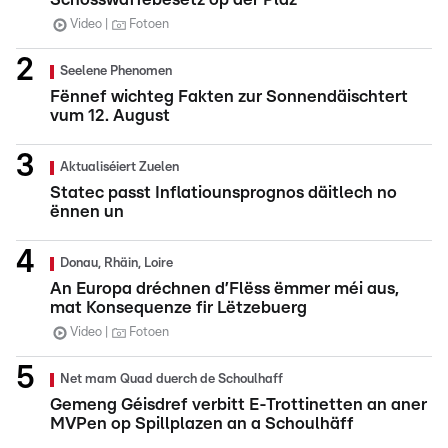
Video
Fotoen
Seelene Phenomen
Fënnef wichteg Fakten zur Sonnendäischtert
vum 12. August
Aktualiséiert Zuelen
Statec passt Inflatiounsprognos däitlech no
ënnen un
Donau, Rhäin, Loire
An Europa dréchnen d’Flëss ëmmer méi aus,
mat Konsequenze fir Lëtzebuerg
Video
Fotoen
Net mam Quad duerch de Schoulhaff
Gemeng Géisdref verbitt E-Trottinetten an aner
MVPen op Spillplazen an a Schoulhäff