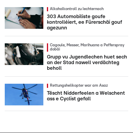
Alkoholkontroll zu Iechternach
303 Automobiliste goufe
kontrolléiert, ee Fürerschäi gouf
agezunn
Cagoule, Messer, Marihuana a Pefferspray
dobäi
Grupp vu Jugendlechen huet sech
an der Stad nawell verdächteg
beholl
Rettungshelikopter war am Asaz
Tëscht Nidderfeelen a Welschent
ass e Cyclist gefall