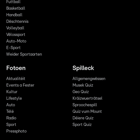
Futtball
Basketball
Handball
Dëschtennis
Volleyball
Vëlossport
Auto-Moto
E-Sport
Weider Sportaarten
Fotoen
Spilleck
Aktualitéit
Allgemengwëssen
Events a Fester
Musek Quiz
Kultur
Geo Quiz
Lifestyle
Kräizwuerträtsel
Auto
Sproochespill
Télé
Quiz vum Mount
Radio
Déiere Quiz
Sport
Sport Quiz
Pressphoto