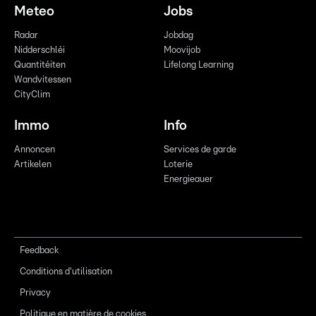
Meteo
Jobs
Radar
Jobdag
Nidderschléi
Moovijob
Quantitéiten
Lifelong Learning
Wandvitessen
CityClim
Immo
Info
Annoncen
Services de garde
Artikelen
Loterie
Energieauer
Feedback
Conditions d'utilisation
Privacy
Politique en matière de cookies