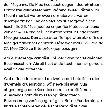
der Moyenne. De Mee huet sech dogéint duerch staark
Kontraster ausgezeechent. Wärend zwee Drëttel vum
Mount méi kal waren ewéi normalerweis, waren
d'Temperaturen Enn des Mounts aussergewéinlech
héich. De 26. Mee gouf op enger Rei Meteosstatioune
vun der ASTA eng nei Héchsttemperatur fir de Mount
Mee gemooss. Den absolutten Temperaturrekord fir de
Mee gouf awer net gebrach. Dëse war mat 33,1 Grad de
27. Mee 2005 zu Ettelbréck gemooss ginn.
Am Allgemenge war dëst Fréijoer dann och ze dréchen.
Besonnesch am Abrëll huet et däitlech manner gereent
ewéi an der Moyenne.
Wat d'Recolten an der Landwirtschaft betrëfft, hätten
d'Geméis, d'Uebst an d'Wäiriewe bis ewell vun
allgemeng gudde Konditioune kënne profitéieren.
Allerdéngs hätt vill missen op kënschtlech
Bewässerung zeréckgegraff ginn. Bei de Fudderplanze
fir d'Béischte wieren déi éischt Recoltë vun der