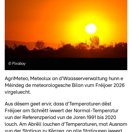
©
Pixabay
AgriMeteo, Meteolux an d'Waasserverwaltung hunn e
Méindeg de meteorologesche Bilan vum Fréijoer 2026
virgeluecht.
Aus dësem geet ervir, dass d'Temperaturen dëst
Fréijoer am Schnëtt iwwert der Normal-Temperatur
vun der Referenzperiod vun de Joren 1991 bis 2020
louch. Am Abrëll louchen d'Temperaturen, mat Ausnam
vun der Statioun zu Kënzeg, op alle Statiounen iwwert