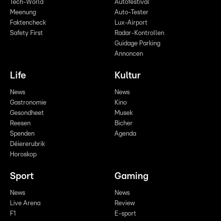
Tech-World
Autofestival
Meenung
Auto-Tester
Faktencheck
Lux-Airport
Safety First
Radar-Kontrollen
Guidage Parking
Annoncen
Life
Kultur
News
News
Gastronomie
Kino
Gesondheet
Musek
Reesen
Bicher
Spenden
Agenda
Déiererubrik
Horoskop
Sport
Gaming
News
News
Live Arena
Review
F1
E-sport