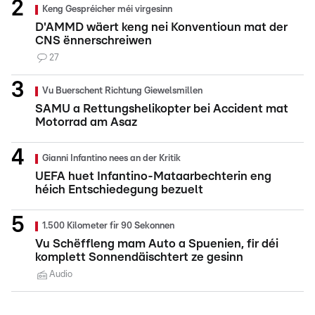
Keng Gespréicher méi virgesinn
D'AMMD wäert keng nei Konventioun mat der
CNS ënnerschreiwen
27
Vu Buerschent Richtung Giewelsmillen
SAMU a Rettungshelikopter bei Accident mat
Motorrad am Asaz
Gianni Infantino nees an der Kritik
UEFA huet Infantino-Mataarbechterin eng
héich Entschiedegung bezuelt
1.500 Kilometer fir 90 Sekonnen
Vu Schëffleng mam Auto a Spuenien, fir déi
komplett Sonnendäischtert ze gesinn
Audio