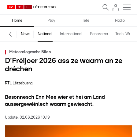
Home
Play
Télé
Radio
News
National
International
Panorama
Tech-World
Meteorologesche Bilan
D'Fréijoer 2026 ass ze waarm an ze
dréchen
RTL Lëtzebuerg
Besonnesch Enn Mee wier et hei am Land
aussergewéinlech waarm gewiescht.
Update:
02.06.2026 10:19