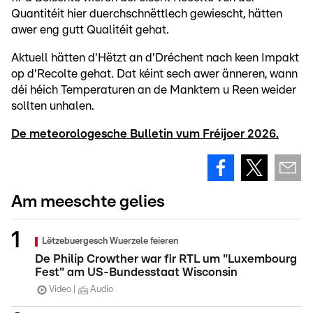
Quantitéit hier duerchschnëttlech gewiescht, hätten
awer eng gutt Qualitéit gehat.
Aktuell hätten d'Hëtzt an d'Dréchent nach keen Impakt
op d'Recolte gehat. Dat kéint sech awer änneren, wann
déi héich Temperaturen an de Manktem u Reen weider
sollten unhalen.
De meteorologesche Bulletin vum Fréijoer 2026.
Am meeschte gelies
Lëtzebuergesch Wuerzele feieren
De Philip Crowther war fir RTL um "Luxembourg
Fest" am US-Bundesstaat Wisconsin
Video
Audio