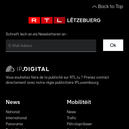
Back to Top
Schreift Iech an eis Newsletteren an :
Ok
Vous souhaitez faire de la publicité sur RTL.lu ? Prenez contact
directement avec notre régie publicitaire IPLuxembourg
News
Mobilitéit
National
News
International
Trafic
Panorama
Pëtrolspräisser