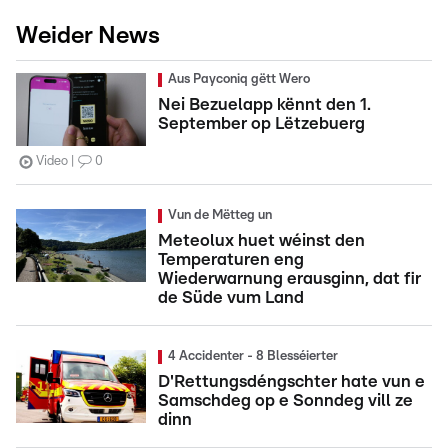
Weider News
Aus Payconiq gëtt Wero
Nei Bezuelapp kënnt den 1.
September op Lëtzebuerg
Video
0
Vun de Mëtteg un
Meteolux huet wéinst den
Temperaturen eng
Wiederwarnung erausginn, dat fir
de Süde vum Land
4 Accidenter - 8 Blesséierter
D'Rettungsdéngschter hate vun e
Samschdeg op e Sonndeg vill ze
dinn