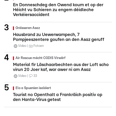
En Donneschdeg den Owend koum et op der
Héicht vu Schieren zu engem déidleche
Verkéiersaccident
Gréisseren Asaz
Hausbrand zu Uewerwampech, 7
Pompjeeszentere goufen an den Asaz geruff
Video
Fotoen
Air Rescue mécht CGDIS Virwërf
Material fir Läschaarbechten aus der Loft scho
virun 20 Joer kaf, war awer ni am Asaz
Video
33
Elo a Spuenien isoléiert
Tourist no Openthalt a Frankräich positiv op
den Hanta-Virus getest