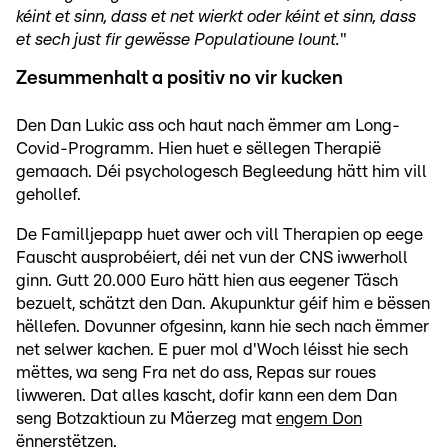
kéint et sinn, dass et net wierkt oder kéint et sinn, dass
et sech just fir gewësse Populatioune lount.
"
Zesummenhalt a positiv no vir kucken
Den Dan Lukic ass och haut nach ëmmer am Long-
Covid-Programm. Hien huet e sëllegen Therapië
gemaach. Déi psychologesch Begleedung hätt him vill
gehollef.
De Familljepapp huet awer och vill Therapien op eege
Fauscht ausprobéiert, déi net vun der CNS iwwerholl
ginn. Gutt 20.000 Euro hätt hien aus eegener Täsch
bezuelt, schätzt den Dan. Akupunktur géif him e bëssen
hëllefen. Dovunner ofgesinn, kann hie sech nach ëmmer
net selwer kachen. E puer mol d'Woch léisst hie sech
mëttes, wa seng Fra net do ass, Repas sur roues
liwweren. Dat alles kascht, dofir kann een dem Dan
seng Botzaktioun zu Mäerzeg mat
engem Don
ënnerstëtzen.