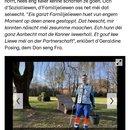
hofft, nees eng Kéier kënne schaffen ze goen. Och
d'Sozialliewen, d'Familljeliewen ass net méi dat
selwecht. "
Eis ganzt Familljeliewen huet vun engem
Moment op deen anere gestoppt. Dat heescht, mir
konnten näischt méi zesumme maachen. Ech hunn déi
ganz Aarbecht mat de Kanner iwwerholl. Et gouf kee
Liewe méi an der Partnerschaft
", erkläert d'Geraldine
Posing, dem Dan seng Fra.