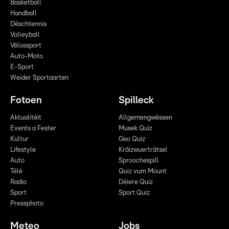
Basketball
Handball
Dëschtennis
Volleyball
Vëlossport
Auto-Moto
E-Sport
Weider Sportaarten
Fotoen
Spilleck
Aktualitéit
Allgemengwëssen
Events a Fester
Musek Quiz
Kultur
Geo Quiz
Lifestyle
Kräizwuerträtsel
Auto
Sproochespill
Télé
Quiz vum Mount
Radio
Déiere Quiz
Sport
Sport Quiz
Pressphoto
Meteo
Jobs