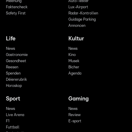
Meenung
Auto-Tester
Faktencheck
Lux-Airport
Safety First
Radar-Kontrollen
Guidage Parking
Annoncen
Life
Kultur
News
News
Gastronomie
Kino
Gesondheet
Musek
Reesen
Bicher
Spenden
Agenda
Déiererubrik
Horoskop
Sport
Gaming
News
News
Live Arena
Review
F1
E-sport
Futtball