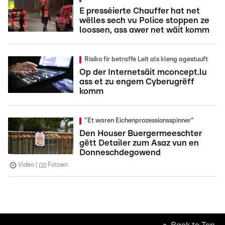
E presséierte Chauffer hat net
wëlles sech vu Police stoppen ze
loossen, ass awer net wäit komm
Risiko fir betraffe Leit als kleng agestuuft
Op der Internetsäit mconcept.lu
ass et zu engem Cyberugrëff
komm
"Et waren Eichenprozessionsspinner"
Den Houser Buergermeeschter
gëtt Detailer zum Asaz vun en
Donneschdegowend
Video
Fotoen