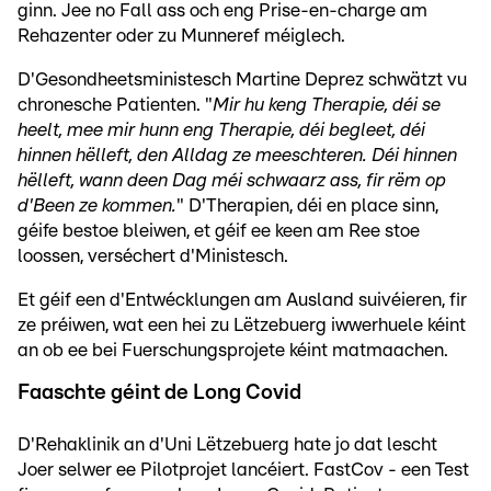
ginn. Jee no Fall ass och eng Prise-en-charge am
Rehazenter oder zu Munneref méiglech.
D'Gesondheetsministesch Martine Deprez schwätzt vu
chronesche Patienten. "
Mir hu keng Therapie, déi se
heelt, mee mir hunn eng Therapie, déi begleet, déi
hinnen hëlleft, den Alldag ze meeschteren. Déi hinnen
hëlleft, wann deen Dag méi schwaarz ass, fir rëm op
d'Been ze kommen.
" D'Therapien, déi en place sinn,
géife bestoe bleiwen, et géif ee keen am Ree stoe
loossen, verséchert d'Ministesch.
Et géif een d'Entwécklungen am Ausland suivéieren, fir
ze préiwen, wat een hei zu Lëtzebuerg iwwerhuele kéint
an ob ee bei Fuerschungsprojete kéint matmaachen.
Faaschte géint de Long Covid
D'Rehaklinik an d'Uni Lëtzebuerg hate jo dat lescht
Joer selwer ee Pilotprojet lancéiert. FastCov - een Test