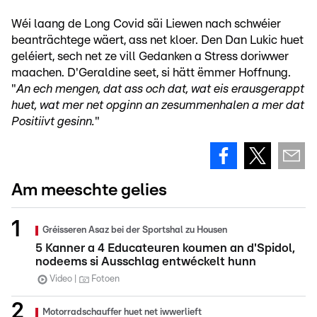
Wéi laang de Long Covid säi Liewen nach schwéier
beanträchtege wäert, ass net kloer. Den Dan Lukic huet
geléiert, sech net ze vill Gedanken a Stress doriwwer
maachen. D'Geraldine seet, si hätt ëmmer Hoffnung.
"
An ech mengen, dat ass och dat, wat eis erausgerappt
huet, wat mer net opginn an zesummenhalen a mer dat
Positiivt gesinn.
"
Am meeschte gelies
Gréisseren Asaz bei der Sportshal zu Housen
5 Kanner a 4 Educateuren koumen an d'Spidol,
nodeems si Ausschlag entwéckelt hunn
Video
Fotoen
Motorradschauffer huet net iwwerlieft