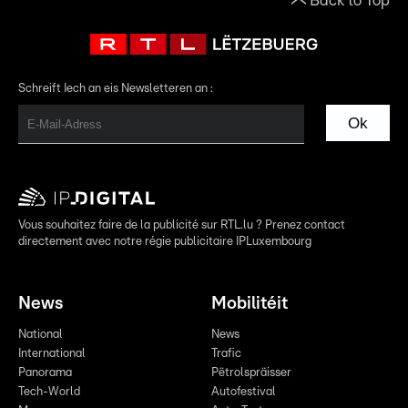
Back to Top
Schreift Iech an eis Newsletteren an :
Ok
Vous souhaitez faire de la publicité sur RTL.lu ? Prenez contact
directement avec notre régie publicitaire IPLuxembourg
News
Mobilitéit
National
News
International
Trafic
Panorama
Pëtrolspräisser
Tech-World
Autofestival