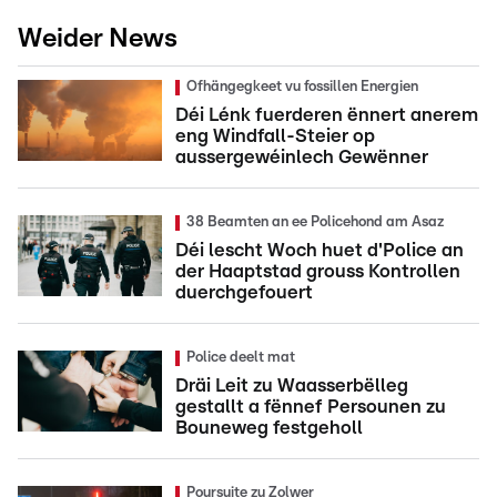
Weider News
Ofhängegkeet vu fossillen Energien
Déi Lénk fuerderen ënnert anerem
eng Windfall-Steier op
aussergewéinlech Gewënner
38 Beamten an ee Policehond am Asaz
Déi lescht Woch huet d'Police an
der Haaptstad grouss Kontrollen
duerchgefouert
Police deelt mat
Dräi Leit zu Waasserbëlleg
gestallt a fënnef Persounen zu
Bouneweg festgeholl
Poursuite zu Zolwer