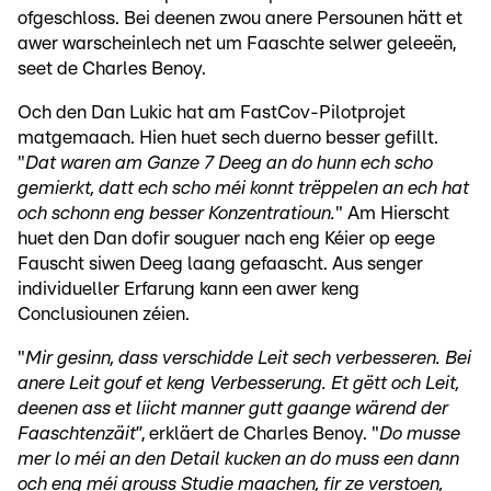
ofgeschloss. Bei deenen zwou anere Persounen hätt et
awer warscheinlech net um Faaschte selwer geleeën,
seet de Charles Benoy.
Och den Dan Lukic hat am FastCov-Pilotprojet
matgemaach. Hien huet sech duerno besser gefillt.
"
Dat waren am Ganze 7 Deeg an do hunn ech scho
gemierkt, datt ech scho méi konnt trëppelen an ech hat
och schonn eng besser Konzentratioun.
" Am Hierscht
huet den Dan dofir souguer nach eng Kéier op eege
Fauscht siwen Deeg laang gefaascht. Aus senger
individueller Erfarung kann een awer keng
Conclusiounen zéien.
"
Mir gesinn, dass verschidde Leit sech verbesseren. Bei
anere Leit gouf et keng Verbesserung. Et gëtt och Leit,
deenen ass et liicht manner gutt gaange wärend der
Faaschtenzäit
”, erkläert de Charles Benoy. "
Do musse
mer lo méi an den Detail kucken an do muss een dann
och eng méi grouss Studie maachen, fir ze verstoen,