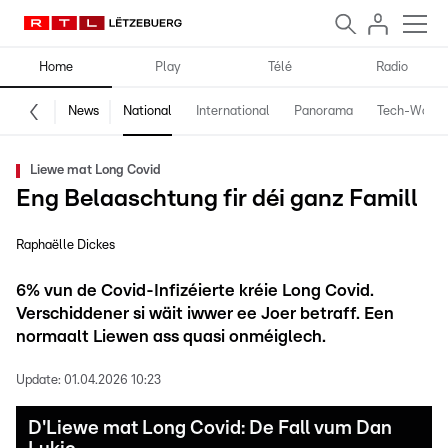
Home
Play
Télé
Radio
News
National
International
Panorama
Tech-World
Liewe mat Long Covid
Eng Belaaschtung fir déi ganz Famill
Raphaëlle Dickes
6% vun de Covid-Infizéierte kréie Long Covid.
Verschiddener si wäit iwwer ee Joer betraff. Een
normaalt Liewen ass quasi onméiglech.
Update:
01.04.2026 10:23
D'Liewe mat Long Covid: De Fall vum Dan