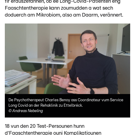
fir erauszefannen, ob ee Long-Covid-Patienten eng
Faaschtentherapie kann zoumudden a wat sech
doduerch am Mikrobiom, also am Daarm, verännert.
De Psychotherapeut Charles Benoy ass Coordinateur vum Service
Long Covid an der Rehaklinik zu Ettelbréck.
©
Andreas Nebeling
18 vun den 20 Test-Persounen hunn
d'Faaschtentherapie ouni Komplikatiounen