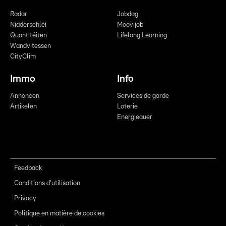
Radar
Jobdag
Nidderschléi
Moovijob
Quantitéiten
Lifelong Learning
Wandvitessen
CityClim
Immo
Info
Annoncen
Services de garde
Artikelen
Loterie
Energieauer
Feedback
Conditions d'utilisation
Privacy
Politique en matière de cookies