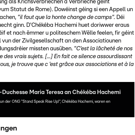
g als Krichsverbriechen a Verbrieche géint
 vum Statut de Rome). Dowéinst géing si een Appell un
aachen,
"il faut que la honte change de camps".
Déi
ruecht ginn. D'Chékéba Hachemi huet doriwwer eraus
géif et nach ëmmer u politeschem Wëlle feelen, fir géint
l vun der Zivilgesellschaft an den Associatiounen
dungsdréier missten ausüben.
"C'est la lâcheté de nos
des vrais sujets. [...] En fait ce silence assourdissant
ous, je trouve que c 'est grâce aux associations et à la
de-Duchesse Maria Teresa an Chékéba Hachemi
vun der ONG "Stand Speak Rise Up!", Chékéba Hachemi, waren en
rängen