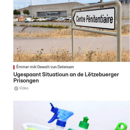
Ëmmer méi Gewalt vun Detenuen
Ugespaant Situatioun an de Lëtzebuerger
Prisongen
Video