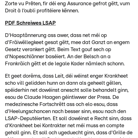
Zorte vu Prêten, fir déi eng Assurance gefrot gëtt, vum
Droit à l’oubli profitéiere kënnen.
PDF Schreiwes LSAP
D'Haaptännerung ass awer, dass net méi op
d'Fräiwëllegkeet gesat gëtt, mee dat Ganzt an engem
Gesetz verankert gëtt. Beim Text gouf sech op
d'Nopeschlänner baséiert. An der Belsch an a
Frankräich gëtt et de legale Kader nämlech schonn.
Et geet dorëms, dass Leit, déi wéinst enger Krankheet
scho vill gelidden hunn an dann als geheelt gëllen,
spéiderhin net dowéinst anescht solle behandelt ginn,
esou de Claude Haagen géintiwwer der Press. De
medezinesche Fortschrëtt ass och elo esou, dass
d'Heelungschancen nach besser sinn, esou nach den
LSAP-Deputéierten. Et soll dowéinst e Recht sinn, dass
d'Krankheet bei Kontrakter net méi muss en compte
geholl ginn. Et soll och ugeduecht ginn, dass d'Grille de