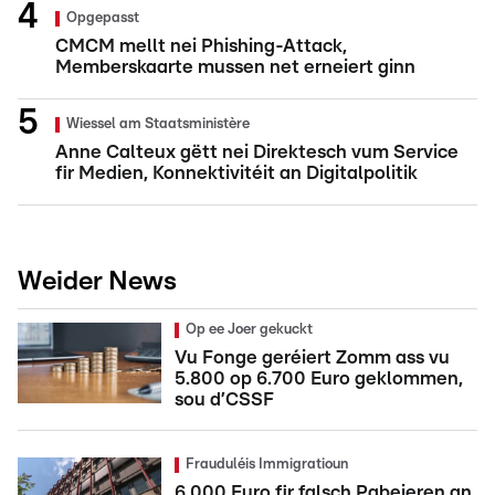
Opgepasst
CMCM mellt nei Phishing-Attack,
Memberskaarte mussen net erneiert ginn
Wiessel am Staatsministère
Anne Calteux gëtt nei Direktesch vum Service
fir Medien, Konnektivitéit an Digitalpolitik
Weider News
Op ee Joer gekuckt
Vu Fonge geréiert Zomm ass vu
5.800 op 6.700 Euro geklommen,
sou d’CSSF
Frauduléis Immigratioun
6.000 Euro fir falsch Pabeieren an