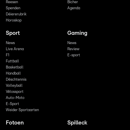
Reesen
Bicher
Spenden
Agenda
Déiererubrik
Horoskop
Sport
Gaming
News
News
Live Arena
Review
F1
E-sport
Futtball
Basketball
Handball
Dëschtennis
Volleyball
Vëlossport
Auto-Moto
E-Sport
Weider Sportaarten
Fotoen
Spilleck