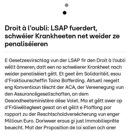
Droit à l'oubli: LSAP fuerdert,
schwéier Krankheeten net weider ze
penaliséieren
E Gesetzesvirschlag vun der LSAP fir den Droit à l’oubli
wëllt änneren, datt een no schwéierer Krankheet nach
weider penaliséiert gëtt. Et geet ëm Solidaritéit, esou
d'Fraktiounscheffin Taina Bofferding. Aktuell reegelt
eng Konventioun tëscht der ACA, der Vereenegung vun
den Assurancëgesellschaften, an dem
Gesondheetsministère dëse Volet. Ma et gëtt awer op
d'Fräiwëllegkeet gesat an et gëllt e Plaffong par
rapport zu der Reschtscholdversécherung vun enger
Millioun Euro. Doriwwer eraus gi just Immobilieprête
beuecht. Mat der Proposition de loi sollen och aner