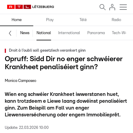
Home
Play
Télé
Radio
News
National
International
Panorama
Tech-World
Droit à l’oubli soll gesetzlech verankert ginn
Opruff: Sidd Dir no enger schwéierer
Krankheet penaliséiert ginn?
Monica Camposeo
Wien eng schwéier Krankheet iwwerstanen huet,
kann trotzdeem e Liewe laang dowéinst penaliséiert
ginn. Zum Beispill am Fall vun enger
Liewensversécherung oder engem Immobilieprêt.
Update:
22.03.2026 10:00