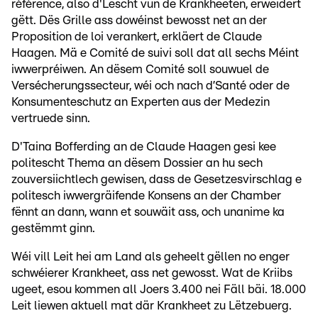
référence, also d'Lëscht vun de Krankheeten, erweidert
gëtt. Dës Grille ass dowéinst bewosst net an der
Proposition de loi verankert, erkläert de Claude
Haagen. Mä e Comité de suivi soll dat all sechs Méint
iwwerpréiwen. An dësem Comité soll souwuel de
Versécherungssecteur, wéi och nach d’Santé oder de
Konsumenteschutz an Experten aus der Medezin
vertruede sinn.
D'Taina Bofferding an de Claude Haagen gesi kee
politescht Thema an dësem Dossier an hu sech
zouversiichtlech gewisen, dass de Gesetzesvirschlag e
politesch iwwergräifende Konsens an der Chamber
fënnt an dann, wann et souwäit ass, och unanime ka
gestëmmt ginn.
Wéi vill Leit hei am Land als geheelt gëllen no enger
schwéierer Krankheet, ass net gewosst. Wat de Kriibs
ugeet, esou kommen all Joers 3.400 nei Fäll bäi. 18.000
Leit liewen aktuell mat där Krankheet zu Lëtzebuerg.