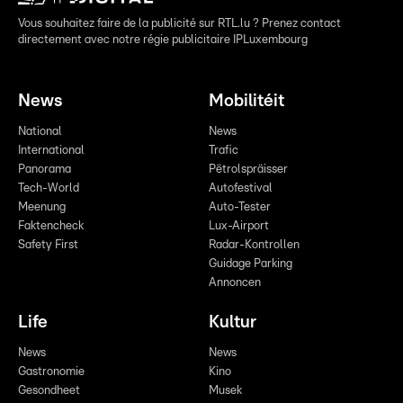
Vous souhaitez faire de la publicité sur RTL.lu ? Prenez contact
directement avec notre régie publicitaire IPLuxembourg
News
Mobilitéit
National
News
International
Trafic
Panorama
Pëtrolspräisser
Tech-World
Autofestival
Meenung
Auto-Tester
Faktencheck
Lux-Airport
Safety First
Radar-Kontrollen
Guidage Parking
Annoncen
Life
Kultur
News
News
Gastronomie
Kino
Gesondheet
Musek