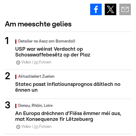
Am meeschte gelies
Detailer no Asaz am Bamerdall
USP war wéinst Verdacht op
Schosswaffebesëtz op der Plaz
Video
Fotoen
Aktualiséiert Zuelen
Statec passt Inflatiounsprognos däitlech no
ënnen un
Donau, Rhäin, Loire
An Europa dréchnen d’Flëss ëmmer méi aus,
mat Konsequenze fir Lëtzebuerg
Video
Fotoen