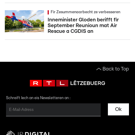
Fir Zesummenaarbecht ze verbesseren
Inneminister Gloden berifft fir
September Reunioun mat Air
Rescue a CGDIS an
Back to Top
Schreift Iech an eis Newsletteren an :
Ok