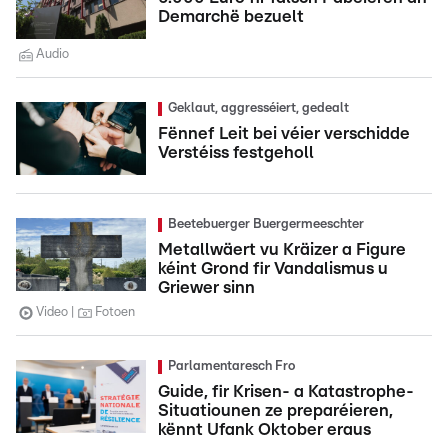
Demarchë bezuelt
Audio
Geklaut, aggresséiert, gedealt
Fënnef Leit bei véier verschidde
Verstéiss festgeholl
Beetebuerger Buergermeeschter
Metallwäert vu Kräizer a Figure
kéint Grond fir Vandalismus u
Griewer sinn
Video
Fotoen
Parlamentaresch Fro
Guide, fir Krisen- a Katastrophe-
Situatiounen ze preparéieren,
kënnt Ufank Oktober eraus