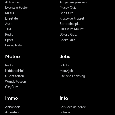
Aktualitéit
Allgemengwëssen
Events a Fester
Musek Quiz
Kultur
Geo Quiz
Lifestyle
Kräizwuerträtsel
Auto
Sproochespill
Télé
Quiz vum Mount
Radio
Déiere Quiz
Sport
Sport Quiz
Pressphoto
Meteo
Jobs
Radar
Jobdag
Nidderschléi
Moovijob
Quantitéiten
Lifelong Learning
Wandvitessen
CityClim
Immo
Info
Annoncen
Services de garde
Artikelen
Loterie