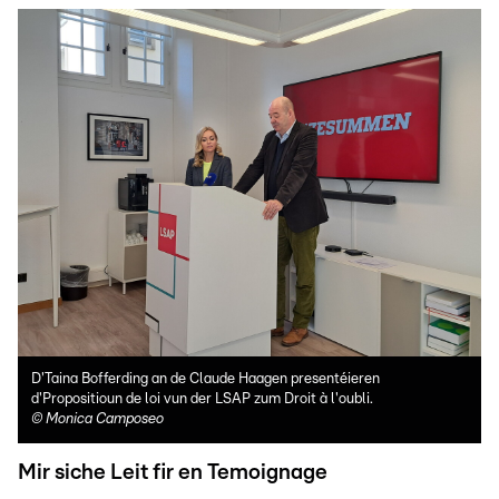
D'Taina Bofferding an de Claude Haagen presentéieren
d'Propositioun de loi vun der LSAP zum Droit à l'oubli.
©
Monica Camposeo
Mir siche Leit fir en Temoignage