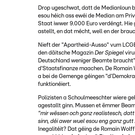
Drop ugeschwat, datt de Medianloun b
esou héich ass ewéi de Median am Priv
Staat iwwer 9.000 Euro verdéngt. Hie 
astellt, en dat mécht, well en der br
Nieft der "Apartheid-Ausso" vum LCGB
den däitsche Magazin
Der Spiegel
viru
Deutschland weniger Beamte braucht". 
d'Staatsfinanze maachen. De Romain W
a bei de Gemenge géingen "d'Demokratie
funktionéiert.
Polizisten a Schoulmeeschter wiere ge
agestallt ginn. Mussen et ëmmer Beamt
"mir wëssen och ganz realistesch, dat
sinn, déi awer wuel esou eng ganz gu
Inegalitéit? Dat géing de Romain Wolff