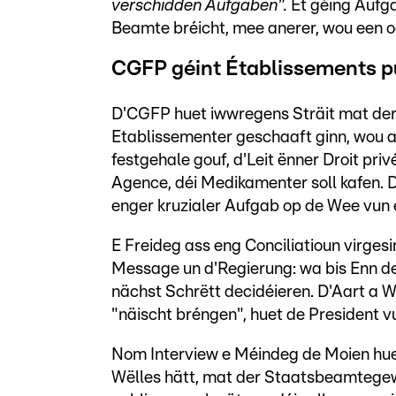
verschidden Aufgaben".
Et géing Aufg
Beamte bréicht, mee anerer, wou een o
CGFP géint Établissements pu
D'CGFP huet iwwregens Sträit mat der
Etablissementer geschaaft ginn, wou
festgehale gouf, d'Leit ënner Droit priv
Agence, déi Medikamenter soll kafen. D
enger kruzialer Aufgab op de Wee vun 
E Freideg ass eng Conciliatioun virges
Message un d'Regierung: wa bis Enn de
nächst Schrëtt decidéieren. D'Aart a W
"näischt bréngen", huet de President 
Nom Interview e Méindeg de Moien huet
Wëlles hätt, mat der Staatsbeamtegew