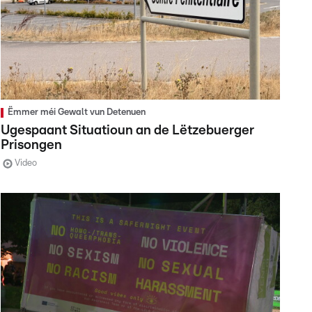
Ëmmer méi Gewalt vun Detenuen
Ugespaant Situatioun an de Lëtzebuerger
Prisongen
Video