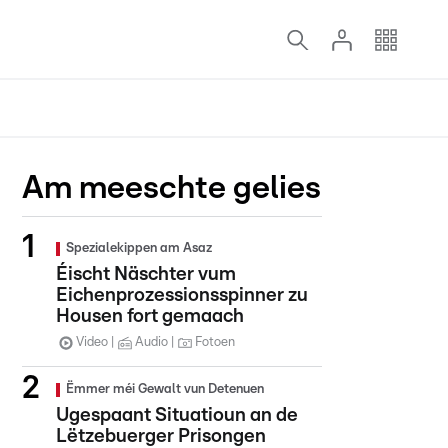
Am meeschte gelies
Spezialekippen am Asaz
Éischt Näschter vum
Eichenprozessionsspinner zu
Housen fort gemaach
Video
Audio
Fotoen
Ëmmer méi Gewalt vun Detenuen
Ugespaant Situatioun an de
Lëtzebuerger Prisongen