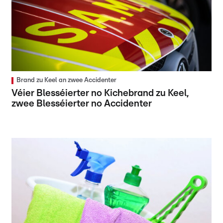
Brand zu Keel an zwee Accidenter
Véier Blesséierter no Kichebrand zu Keel,
zwee Blesséierter no Accidenter