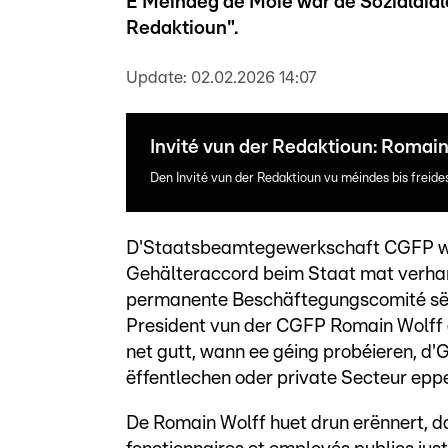
E Méindeg de Moie war de Sozialdial
Redaktioun".
Update:
02.02.2026 14:07
Invité vun der Redaktioun: Romain
Den Invité vun der Redaktioun vu méindes bis freid
D'Staatsbeamtegewerkschaft CGFP wë
Gehälteraccord beim Staat mat verhan
permanente Beschäftegungscomité së
President vun der CGFP Romain Wolff 
net gutt, wann ee géing probéieren, d
ëffentlechen oder private Secteur epp
De Romain Wolff huet drun erënnert, d