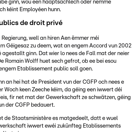
abe ginn, wou een haaptsächlech oder nëmme
ch kéint Employéen hunn.
blics de droit privé
 Regierung, well an hiren Aen ëmmer méi
 am Géigesaz zu deem, wat an engem Accord vun 2002
é agestallt ginn. Dat wier lo nees de Fall mat der neier
e Romain Wolff huet sech gefrot, ob ee bei esou
engem Etablissement public soll goen.
inn an hei hat de President vun der CGFP och nees e
r Woch keen Zeeche kéim, da géing een iwwert déi
eis, fir net mat der Gewerkschaft ze schwätzen, géing
vun der CGFP bedauert.
 de Staatsministère es matgedeelt, datt e wuel
erkschaft iwwert ewéi zukünfteg Etablissements