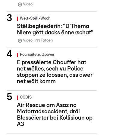
Video
Welt-Stëll-Woch
Stëllbegleederin: “D’Thema
Niere gëtt dacks ënnerschat”
Video
Fotoen
Poursuite zu Zolwer
E presséierte Chauffer hat
net wëlles, sech vu Police
stoppen ze loossen, ass awer
net wäit komm
CGDIS
Air Rescue am Asaz no
Motorradsaccident, dräi
Blesséierter bei Kollisioun op
A3