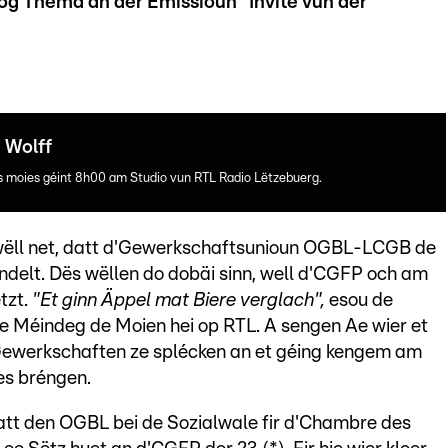
og Thema an der Emissioun "Invité vun der
 Wolff
es moies géint 8h00 am Studio vun RTL Radio Lëtzebuerg.
ll net, datt d'Gewerkschaftsunioun OGBL-LCGB de
delt. Dës wëllen do dobäi sinn, well d'CGFP och am
tzt.
"Et ginn Äppel mat Biere verglach",
esou de
e Méindeg de Moien hei op RTL. A sengen Ae wier et
'Gewerkschaften ze splécken an et géing kengem am
es bréngen.
att den OGBL bei de Sozialwale fir d'Chambre des