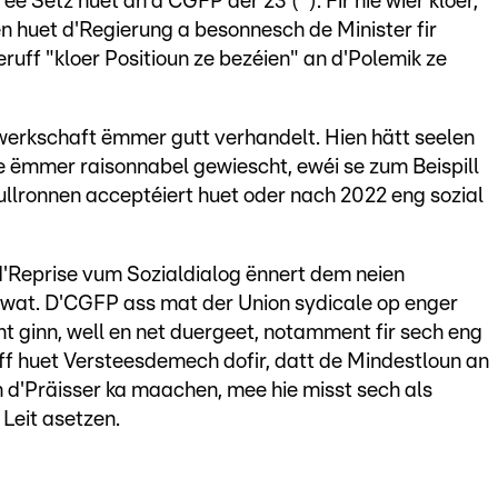
ee Sëtz huet an d'CGFP der 23 (*). Fir hie wier kloer,
en huet d'Regierung a besonnesch de Minister fir
uff "kloer Positioun ze bezéien" an d'Polemik ze
rkschaft ëmmer gutt verhandelt. Hien hätt seelen
e ëmmer raisonnabel gewiescht, ewéi se zum Beispill
lronnen acceptéiert huet oder nach 2022 eng sozial
'Reprise vum Sozialdialog ënnert dem neien
wat. D'CGFP ass mat der Union sydicale op enger
ht ginn, well en net duergeet, notamment fir sech eng
f huet Versteesdemech dofir, datt de Mindestloun an
n d'Präisser ka maachen, mee hie misst sech als
 Leit asetzen.