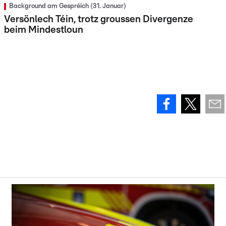
Background am Gespréich (31. Januar)
Versönlech Téin, trotz groussen Divergenze
beim Mindestloun