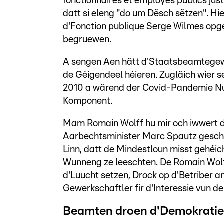
fonctionnaires et employés publics just 
datt si eleng "do um Dësch sëtzen". Hi
d'Fonction publique Serge Wilmes opger
begruewen.
A sengen Aen hätt d'Staatsbeamtegewe
de Géigendeel héieren. Zugläich wier s
2010 a wärend der Covid-Pandemie Nul
Komponent.
Mam Romain Wolff hu mir och iwwert d
Aarbechtsminister Marc Spautz gesch
Linn, datt de Mindestloun misst gehéic
Wunneng ze leeschten. De Romain Wolf
d'Luucht setzen, Drock op d'Betriber a
Gewerkschaftler fir d'Interessie vun de
Beamten droen d'Demokratie