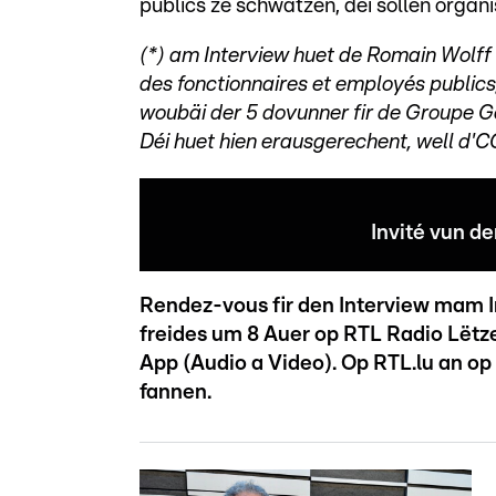
publics ze schwätzen, déi sollen organis
(*) am Interview huet de Romain Wolff
des fonctionnaires et employés public
woubäi der 5 dovunner fir de Groupe
Déi huet hien erausgerechent, well d'
Invité vun d
Rendez-vous fir den Interview mam I
freides um 8 Auer op RTL Radio Lëtz
App (Audio a Video). Op RTL.lu an op
fannen.