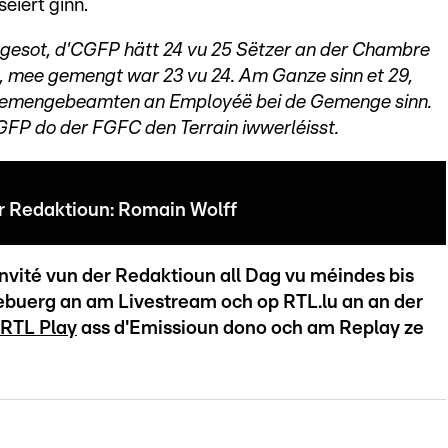
éiert ginn.
 gesot, d'CGFP hätt 24 vu 25 Sëtzer an der Chambre
s, mee gemengt war 23 vu 24. Am Ganze sinn et 29,
 Gemengebeamten an Employéë bei de Gemenge sinn.
CGFP do der FGFC den Terrain iwwerléisst.
er Redaktioun: Romain Wolff
nvité vun der Redaktioun all Dag vu méindes bis
ebuerg an am Livestream och op RTL.lu an an der
RTL Play
ass d'Emissioun dono och am Replay ze