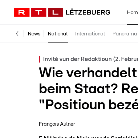
Hom
News
National
International
Panorama
Invité vun der Redaktioun (2. Febru
Wie verhandelt
beim Staat? Re
"Positioun bez
François Aulner