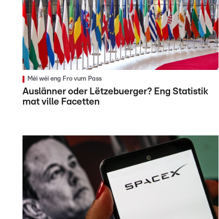
Méi wéi eng Fro vum Pass
Auslänner oder Lëtzebuerger? Eng Statistik
mat ville Facetten