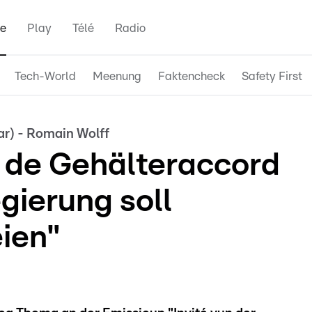
e
Play
Télé
Radio
Tech-World
Meenung
Faktencheck
Safety First
ar) - Romain Wolff
 de Gehälteraccord
gierung soll
éien"