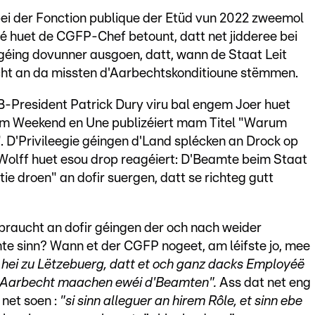
ei der Fonction publique der Etüd vun 2022 zweemol
é huet de CGFP-Chef betount, datt net jidderee bei
géing dovunner ausgoen, datt, wann de Staat Leit
aucht an da missten d'Aarbechtskonditioune stëmmen.
-President Patrick Dury viru bal engem Joer huet
m Weekend en Une publizéiert mam Titel "Warum
D'Privileegie géingen d'Land splécken an Drock op
olff huet esou drop reagéiert: D'Beamte beim Staat
 droen" an dofir suergen, datt se richteg gutt
braucht an dofir géingen der och nach weider
e sinn? Wann et der CGFP nogeet, am léifste jo, mee
t hei zu Lëtzebuerg, datt et och ganz dacks Employéë
tt Aarbecht maachen ewéi d'Beamten".
Ass dat net eng
 net soen :
"si sinn alleguer an hirem Rôle, et sinn ebe