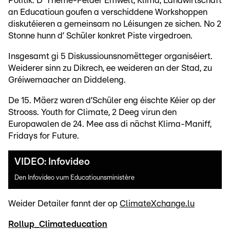
Politik. D’ Theme-Felder Ëmwelt, Klima, Landwirtschaft
an Educatioun goufen a verschiddene Workshoppen
diskutéieren a gemeinsam no Léisungen ze sichen. No 2
Stonne hunn d’ Schüler konkret Piste virgedroen.
Insgesamt gi 5 Diskussiounsnomëtteger organiséiert.
Weiderer sinn zu Dikrech, ee weideren an der Stad, zu
Gréiwemaacher an Diddeleng.
De 15. Mäerz waren d’Schüler eng éischte Kéier op der
Strooss. Youth for Climate, 2 Deeg virun den
Europawalen de 24. Mee ass di nächst Klima-Maniff,
Fridays for Future.
VIDEO: Infovideo
Den Infovideo vum Educatiounsministère
Weider Detailer fannt der op
ClimateXchange.lu
Rollup_Climateducation