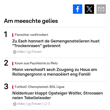
Am meeschte gelies
Fierschter confirméiert
Zu Esch hannert de Gemengenatelieren huet
"Trockenrasen" gebrannt
Video
Fotoen
Koum aus Psychiatrie zu Metz
Mann verschaaft sech Zougang zu Haus am
Rollengergronn a menacéiert eng Famill
Futtball-Championnat: BGL Ligue
Nidderkuer klappt Opsteiger Walfer, Stroossen
neien Tabelleleader
Video
Fotoen
3