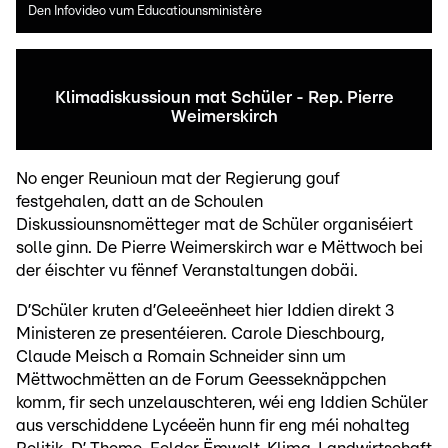
Den Infovideo vum Educatiounsministère
Klimadiskussioun mat Schüler - Rep. Pierre
Weimerskirch
No enger Reunioun mat der Regierung gouf
festgehalen, datt an de Schoulen
Diskussiounsnomëtteger mat de Schüler organiséiert
solle ginn. De Pierre Weimerskirch war e Mëttwoch bei
der éischter vu fënnef Veranstaltungen dobäi.
D’Schüler kruten d’Geleeënheet hier Iddien direkt 3
Ministeren ze presentéieren. Carole Dieschbourg,
Claude Meisch a Romain Schneider sinn um
Mëttwochmëtten an de Forum Geesseknäppchen
komm, fir sech unzelauschteren, wéi eng Iddien Schüler
aus verschiddene Lycéeën hunn fir eng méi nohalteg