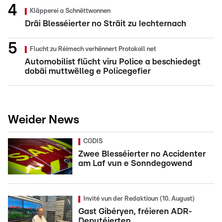
Kläpperei a Schnëttwonnen
Dräi Blesséierter no Sträit zu Iechternach
Flucht zu Réimech verhënnert Protokoll net
Automobilist flücht viru Police a beschiedegt
dobäi muttwëlleg e Policegefier
Weider News
CGDIS
Zwee Blesséierter no Accidenter
am Laf vun e Sonndegowend
Invité vun der Redaktioun (10. August)
Gast Gibéryen, fréieren ADR-
Deputéierten