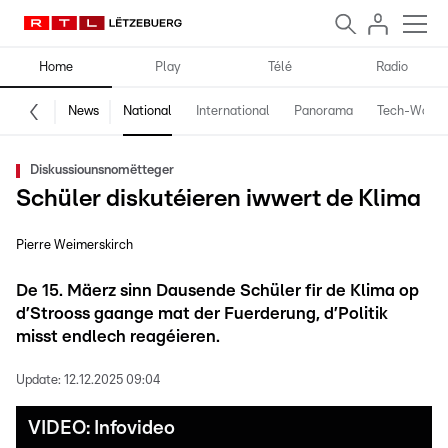
Home
Play
Télé
Radio
News
National
International
Panorama
Tech-World
Diskussiounsnomëtteger
Schüler diskutéieren iwwert de Klima
Pierre Weimerskirch
De 15. Mäerz sinn Dausende Schüler fir de Klima op
d’Strooss gaange mat der Fuerderung, d’Politik
misst endlech reagéieren.
Update:
12.12.2025 09:04
VIDEO: Infovideo