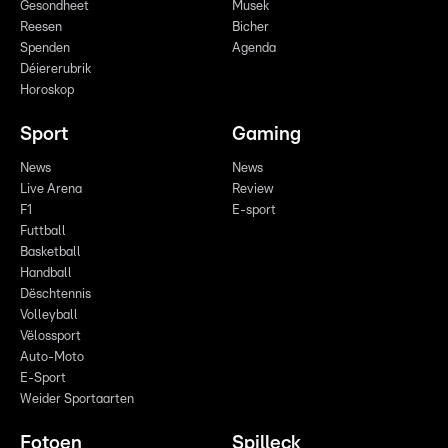
Gesondheet
Musek
Reesen
Bicher
Spenden
Agenda
Déiererubrik
Horoskop
Sport
Gaming
News
News
Live Arena
Review
F1
E-sport
Futtball
Basketball
Handball
Dëschtennis
Volleyball
Vëlossport
Auto-Moto
E-Sport
Weider Sportaarten
Fotoen
Spilleck