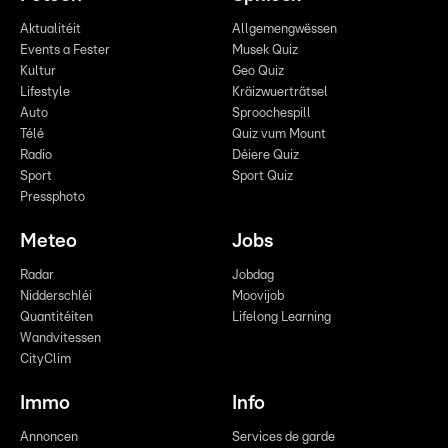
Aktualitéit
Allgemengwëssen
Events a Fester
Musek Quiz
Kultur
Geo Quiz
Lifestyle
Kräizwuerträtsel
Auto
Sproochespill
Télé
Quiz vum Mount
Radio
Déiere Quiz
Sport
Sport Quiz
Pressphoto
Meteo
Jobs
Radar
Jobdag
Nidderschléi
Moovijob
Quantitéiten
Lifelong Learning
Wandvitessen
CityClim
Immo
Info
Annoncen
Services de garde