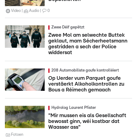
Video
Audio
0
Zwee Déif gepëtzt
Zwee Mol am selwechte Buttek
geklaut, mam Sécherheetsmann
gestridden a sech der Police
widdersat
208 Automobiliste goufe kontrolléiert
Op Uerder vum Parquet goufe
verstäerkt Alkoholkontrollen zu
Bous a Réimech gemaach
Hydrolog Laurent Pfister
"Mir mussen eis als Gesellschaft
bewosst ginn, wéi kostbar dat
Waasser ass"
Fotoen