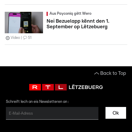
Aus Payconiq gëtt Wero
Nei Bezuelapp kënnt den 1.
September op Lëtzebuerg
Video
51
Back to Top
Schreift Iech an eis Newsletteren an :
Ok