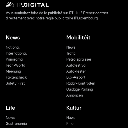
Vous souhaitez faire de la publicité sur RTL.lu ? Prenez contact
directement avec notre régie publicitaire IPLuxembourg
News
Mobilitéit
National
News
International
Trafic
Panorama
Pëtrolspräisser
Tech-World
Autofestival
Meenung
Auto-Tester
Faktencheck
Lux-Airport
Safety First
Radar-Kontrollen
Guidage Parking
Annoncen
Life
Kultur
News
News
Gastronomie
Kino