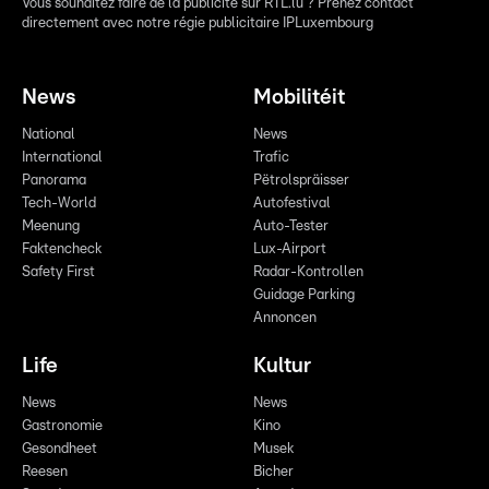
Vous souhaitez faire de la publicité sur RTL.lu ? Prenez contact
directement avec notre régie publicitaire IPLuxembourg
News
Mobilitéit
National
News
International
Trafic
Panorama
Pëtrolspräisser
Tech-World
Autofestival
Meenung
Auto-Tester
Faktencheck
Lux-Airport
Safety First
Radar-Kontrollen
Guidage Parking
Annoncen
Life
Kultur
News
News
Gastronomie
Kino
Gesondheet
Musek
Reesen
Bicher