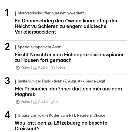
Motorradschauffer huet net iwwerlieft
En Donneschdeg den Owend koum et op der
Héicht vu Schieren zu engem déidleche
Verkéiersaccident
Spezialekippen am Asaz
Éischt Näschter vum Eichenprozessionsspinner
zu Housen fort gemaach
Video
Audio
Fotoen
Invité vun der Redaktioun (7. August) - Serge Legil
Méi Prisonéier, dorënner däitlech méi aus dem
Maghreb
Video
Audio
3
Grouss Ëmfro am Kader vum RTL Readers' Choice
Wou kritt een zu Lëtzebuerg de beschte
Croissant?