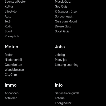
Events a Fester
Musek Quiz
Kultur
Geo Quiz
Lifestyle
Kräizwuerträtsel
Auto
Sproochespill
Télé
Quiz vum Mount
Radio
Déiere Quiz
Sport
Sport Quiz
Pressphoto
Meteo
Jobs
Radar
Jobdag
Nidderschléi
Moovijob
Quantitéiten
Lifelong Learning
Wandvitessen
CityClim
Immo
Info
Annoncen
Services de garde
Artikelen
Loterie
Energieauer