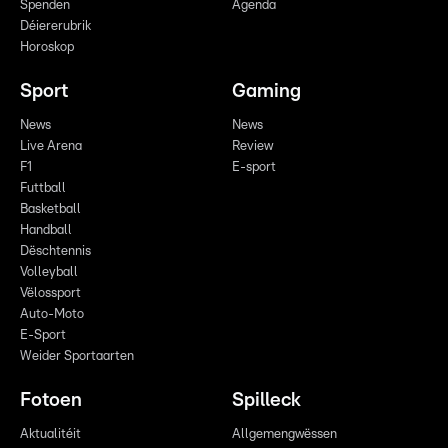
Spenden
Agenda
Déiererubrik
Horoskop
Sport
Gaming
News
News
Live Arena
Review
F1
E-sport
Futtball
Basketball
Handball
Dëschtennis
Volleyball
Vëlossport
Auto-Moto
E-Sport
Weider Sportaarten
Fotoen
Spilleck
Aktualitéit
Allgemengwëssen