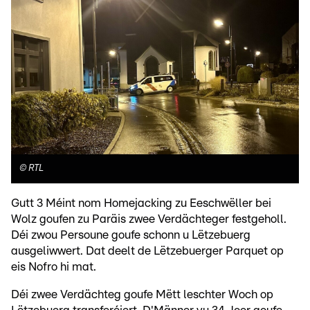
©
RTL
Gutt 3 Méint nom Homejacking zu Eeschwëller bei
Wolz goufen zu Paräis zwee Verdächteger festgeholl.
Déi zwou Persoune goufe schonn u Lëtzebuerg
ausgeliwwert. Dat deelt de Lëtzebuerger Parquet op
eis Nofro hi mat.
Déi zwee Verdächteg goufe Mëtt leschter Woch op