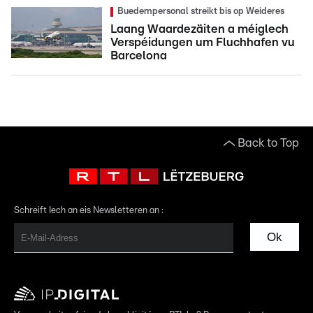
Buedempersonal streikt bis op Weideres
Laang Waardezäiten a méiglech
Verspéidungen um Fluchhafen vu
Barcelona
Back to Top
Schreift Iech an eis Newsletteren an :
Ok