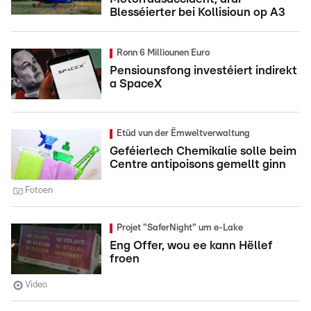
Blesséierter bei Kollisioun op A3
Ronn 6 Milliounen Euro
Pensiounsfong investéiert indirekt
a SpaceX
Etüd vun der Ëmweltverwaltung
Geféierlech Chemikalie solle beim
Centre antipoisons gemellt ginn
Fotoen
Projet "SaferNight" um e-Lake
Eng Offer, wou ee kann Hëllef
froen
Video