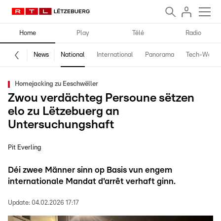
Home
Play
Télé
Radio
News
National
International
Panorama
Tech-World
Homejacking zu Eeschwëller
Zwou verdächteg Persoune sëtzen
elo zu Lëtzebuerg an
Untersuchungshaft
Pit Everling
Déi zwee Männer sinn op Basis vun engem
internationale Mandat d'arrêt verhaft ginn.
Update:
04.02.2026 17:17