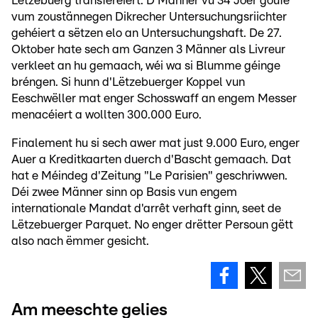
Lëtzebuerg transferéiert. D'Männer vu 34 Joer goufe
vum zoustännegen Dikrecher Untersuchungsriichter
gehéiert a sëtzen elo an Untersuchungshaft. De 27.
Oktober hate sech am Ganzen 3 Männer als Livreur
verkleet an hu gemaach, wéi wa si Blumme géinge
bréngen. Si hunn d'Lëtzebuerger Koppel vun
Eeschwëller mat enger Schosswaff an engem Messer
menacéiert a wollten 300.000 Euro.
Finalement hu si sech awer mat just 9.000 Euro, enger
Auer a Kreditkaarten duerch d'Bascht gemaach. Dat
hat e Méindeg d'Zeitung "Le Parisien" geschriwwen.
Déi zwee Männer sinn op Basis vun engem
internationale Mandat d'arrêt verhaft ginn, seet de
Lëtzebuerger Parquet. No enger drëtter Persoun gëtt
also nach ëmmer gesicht.
Am meeschte gelies