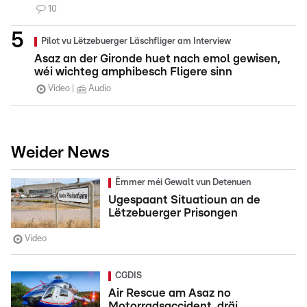
10
Pilot vu Lëtzebuerger Läschfliger am Interview
Asaz an der Gironde huet nach emol gewisen,
wéi wichteg amphibesch Fligere sinn
Video
Audio
Weider News
Ëmmer méi Gewalt vun Detenuen
Ugespaant Situatioun an de
Lëtzebuerger Prisongen
Video
CGDIS
Air Rescue am Asaz no
Motorradsaccident, dräi