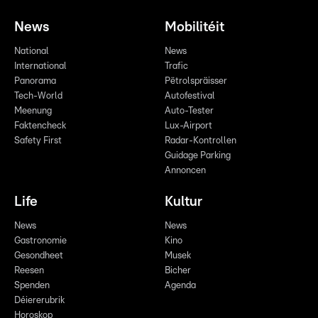
News
Mobilitéit
National
News
International
Trafic
Panorama
Pëtrolspräisser
Tech-World
Autofestival
Meenung
Auto-Tester
Faktencheck
Lux-Airport
Safety First
Radar-Kontrollen
Guidage Parking
Annoncen
Life
Kultur
News
News
Gastronomie
Kino
Gesondheet
Musek
Reesen
Bicher
Spenden
Agenda
Déiererubrik
Horoskop