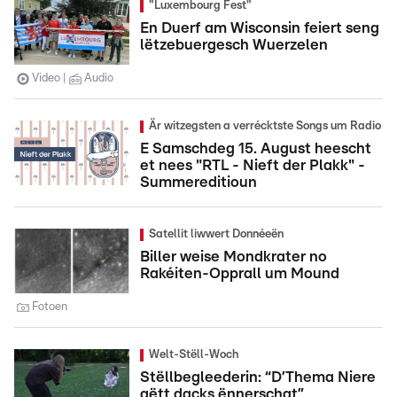
"Luxembourg Fest"
En Duerf am Wisconsin feiert seng
lëtzebuergesch Wuerzelen
Video
Audio
Är witzegsten a verrécktste Songs um Radio
E Samschdeg 15. August heescht
et nees "RTL - Nieft der Plakk" -
Summereditioun
Satellit liwwert Donnéeën
Biller weise Mondkrater no
Rakéiten-Opprall um Mound
Fotoen
Welt-Stëll-Woch
Stëllbegleederin: “D’Thema Niere
gëtt dacks ënnerschat”