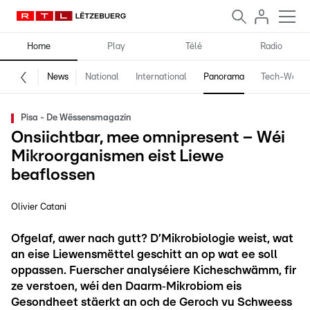
Home
Play
Télé
Radio
News
National
International
Panorama
Tech-World
Pisa - De Wëssensmagazin
Onsiichtbar, mee omnipresent – Wéi
Mikroorganismen eist Liewe
beaflossen
Olivier Catani
Ofgelaf, awer nach gutt? D’Mikrobiologie weist, wat
an eise Liewensmëttel geschitt an op wat ee soll
oppassen. Fuerscher analyséiere Kicheschwämm, fir
ze verstoen, wéi den Daarm‑Mikrobiom eis
Gesondheet stäerkt an och de Geroch vu Schweess