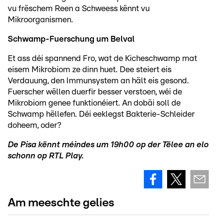
vu frëschem Reen a Schweess kënnt vu
Mikroorganismen.
Schwamp-Fuerschung um Belval
Et ass déi spannend Fro, wat de Kicheschwamp mat
eisem Mikrobiom ze dinn huet. Dee steiert eis
Verdauung, den Immunsystem an hält eis gesond.
Fuerscher wëllen duerfir besser verstoen, wéi de
Mikrobiom genee funktionéiert. An dobäi soll de
Schwamp hëllefen. Déi eeklegst Bakterie-Schleider
doheem, oder?
De Pisa kënnt méindes um 19h00 op der Tëlee an elo
schonn op RTL Play.
Am meeschte gelies