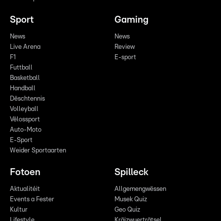
Sport
Gaming
News
News
Live Arena
Review
F1
E-sport
Futtball
Basketball
Handball
Dëschtennis
Volleyball
Vëlossport
Auto-Moto
E-Sport
Weider Sportaarten
Fotoen
Spilleck
Aktualitéit
Allgemengwëssen
Events a Fester
Musek Quiz
Kultur
Geo Quiz
Lifestyle
Kräizwuerträtsel