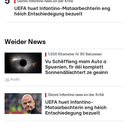
Gianni Infantino nees an der Kritik
UEFA huet Infantino-Mataarbechterin eng
héich Entschiedegung bezuelt
Weider News
1.500 Kilometer fir 90 Sekonnen
Vu Schëffleng mam Auto a
Spuenien, fir déi komplett
Sonnendäischtert ze gesinn
Audio
Gianni Infantino nees an der Kritik
UEFA huet Infantino-
Mataarbechterin eng héich
Entschiedegung bezuelt