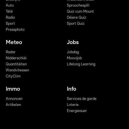
Auto
Sproochespill
Télé
Quiz vum Mount
Radio
Déiere Quiz
Sport
Sport Quiz
Pressphoto
Meteo
Jobs
Radar
Jobdag
Nidderschléi
Moovijob
Quantitéiten
Lifelong Learning
Wandvitessen
CityClim
Immo
Info
Annoncen
Services de garde
Artikelen
Loterie
Energieauer