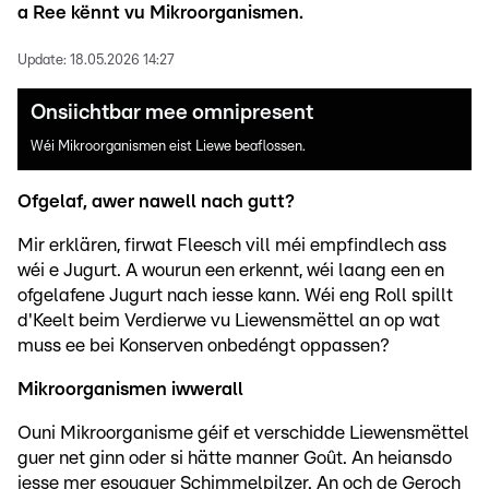
a Ree kënnt vu Mikroorganismen.
Update:
18.05.2026 14:27
Onsiichtbar mee omnipresent
Wéi Mikroorganismen eist Liewe beaflossen.
Ofgelaf, awer nawell nach gutt?
Mir erklären, firwat Fleesch vill méi empfindlech ass
wéi e Jugurt. A wourun een erkennt, wéi laang een en
ofgelafene Jugurt nach iesse kann. Wéi eng Roll spillt
d'Keelt beim Verdierwe vu Liewensmëttel an op wat
muss ee bei Konserven onbedéngt oppassen?
Mikroorganismen iwwerall
Ouni Mikroorganisme géif et verschidde Liewensmëttel
guer net ginn oder si hätte manner Goût. An heiansdo
iesse mer esouguer Schimmelpilzer. An och de Geroch