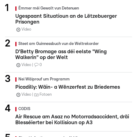
Ëmmer méi Gewalt vun Detenuen
Ugespaant Situatioun an de Lëtzebuerger
Prisongen
Video
Steet am Guinnessbuch vun de Weltrekorder
D'Betty Bromage ass déi eelste "Wing
Walkerin" op der Welt
Video
0
Nei Wäiprouf um Programm
Picadilly: Wäin- a Wënzerfest zu Briedemes
Video
Fotoen
CGDIS
Air Rescue am Asaz no Motorradsaccident, dräi
Blesséierter bei Kollisioun op A3