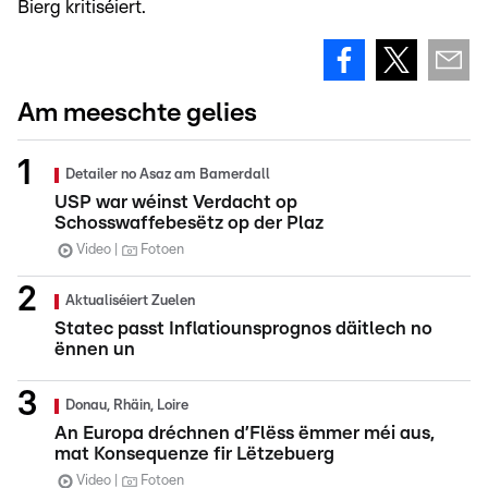
Bierg kritiséiert.
Am meeschte gelies
Detailer no Asaz am Bamerdall
USP war wéinst Verdacht op
Schosswaffebesëtz op der Plaz
Video
Fotoen
Aktualiséiert Zuelen
Statec passt Inflatiounsprognos däitlech no
ënnen un
Donau, Rhäin, Loire
An Europa dréchnen d’Flëss ëmmer méi aus,
mat Konsequenze fir Lëtzebuerg
Video
Fotoen