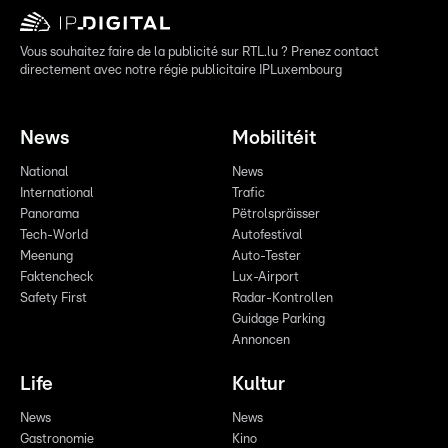
Vous souhaitez faire de la publicité sur RTL.lu ? Prenez contact
directement avec notre régie publicitaire IPLuxembourg
News
Mobilitéit
National
News
International
Trafic
Panorama
Pëtrolspräisser
Tech-World
Autofestival
Meenung
Auto-Tester
Faktencheck
Lux-Airport
Safety First
Radar-Kontrollen
Guidage Parking
Annoncen
Life
Kultur
News
News
Gastronomie
Kino