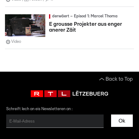
derwäert – Episod 1: Marcel Thoma
E grousse Projekter aus enger
anerer Zäit
Video
Back to Top
Schreift Iech an eis Newsletteren an :
Ok