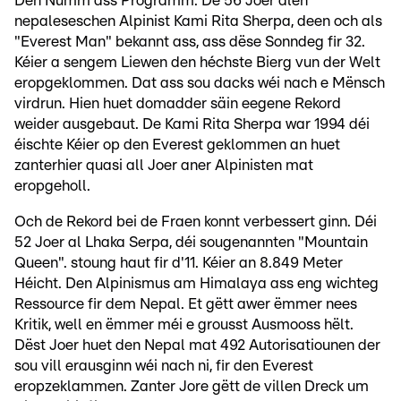
Den Numm ass Programm. De 56 Joer alen
nepaleseschen Alpinist Kami Rita Sherpa, deen och als
"Everest Man" bekannt ass, ass dëse Sonndeg fir 32.
Kéier a sengem Liewen den héchste Bierg vun der Welt
eropgeklommen. Dat ass sou dacks wéi nach e Mënsch
virdrun. Hien huet domadder säin eegene Rekord
weider ausgebaut. De Kami Rita Sherpa war 1994 déi
éischte Kéier op den Everest geklommen an huet
zanterhier quasi all Joer aner Alpinisten mat
eropgeholl.
Och de Rekord bei de Fraen konnt verbessert ginn. Déi
52 Joer al Lhaka Serpa, déi sougenannten "Mountain
Queen". stoung haut fir d'11. Kéier an 8.849 Meter
Héicht. Den Alpinismus am Himalaya ass eng wichteg
Ressource fir dem Nepal. Et gëtt awer ëmmer nees
Kritik, well en ëmmer méi e grousst Ausmooss hëlt.
Dëst Joer huet den Nepal mat 492 Autorisatiounen der
sou vill erausginn wéi nach ni, fir den Everest
eropzeklammen. Zanter Jore gëtt de villen Dreck um