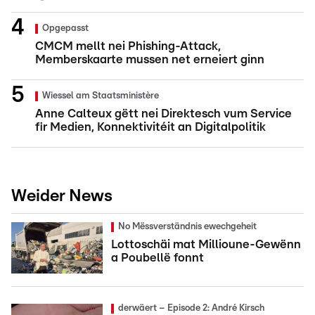
Opgepasst
CMCM mellt nei Phishing-Attack,
Memberskaarte mussen net erneiert ginn
Wiessel am Staatsministère
Anne Calteux gëtt nei Direktesch vum Service
fir Medien, Konnektivitéit an Digitalpolitik
Weider News
No Mëssverständnis ewechgeheit
Lottoschäi mat Millioune-Gewënn
a Poubellë fonnt
derwäert – Episode 2: André Kirsch