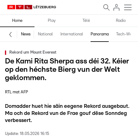
Home
Play
Télé
Radio
News
National
International
Panorama
Tech-World
Rekord um Mount Everest
De Kami Rita Sherpa ass déi 32. Kéier
op den héchste Bierg vun der Welt
geklommen.
RTL mat AFP
Domadder huet hie säin eegene Rekord ausgebaut.
Ma och de Rekord vun de Frae gouf dëse Sonndeg
verbessert.
Update:
18.05.2026 16:15