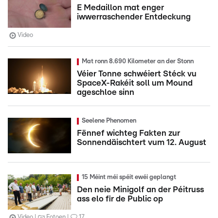
E Medaillon mat enger
iwwerraschender Entdeckung
Video
Mat ronn 8.690 Kilometer an der Stonn
Véier Tonne schwéiert Stéck vu
SpaceX-Rakéit soll um Mound
ageschloe sinn
Seelene Phenomen
Fënnef wichteg Fakten zur
Sonnendäischtert vum 12. August
15 Méint méi spéit ewéi geplangt
Den neie Minigolf an der Péitruss
ass elo fir de Public op
Video
Fotoen
17