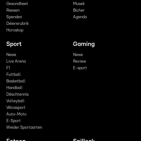
Gesondheet
Musek
Reesen
Bicher
Spenden
Agenda
Déiererubrik
Horoskop
Sport
Gaming
News
News
Live Arena
Review
F1
E-sport
Futtball
Basketball
Handball
Dëschtennis
Volleyball
Vëlossport
Auto-Moto
E-Sport
Weider Sportaarten