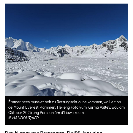
Ëmmer nees muss et och zu Rettungsaktioune kommen, wa Leit op
de Mount Everest klammen. Hei eng Foto vum Karma Valley, wou am
Oktober 2025 eng Persoun ëm d'Liewe koum.
©
HANDOUT/AFP