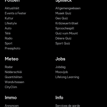
Fotoen
Spilleck
Aktualitéit
Allgemengwëssen
Events a Fester
Musek Quiz
Kultur
Geo Quiz
Lifestyle
Kräizwuerträtsel
Auto
Sproochespill
Télé
Quiz vum Mount
Radio
Déiere Quiz
Sport
Sport Quiz
Pressphoto
Meteo
Jobs
Radar
Jobdag
Nidderschléi
Moovijob
Quantitéiten
Lifelong Learning
Wandvitessen
CityClim
Immo
Info
Annoncen
Services de garde