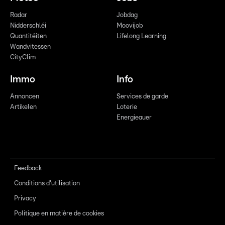
Radar
Jobdag
Nidderschléi
Moovijob
Quantitéiten
Lifelong Learning
Wandvitessen
CityClim
Immo
Info
Annoncen
Services de garde
Artikelen
Loterie
Energieauer
Feedback
Conditions d'utilisation
Privacy
Politique en matière de cookies