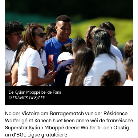
De Kylian Mbappé bei de Fans
©
FRANCK FIFE/AFP
No der Victoire am Barragematch vun der Résidence
Walfer géint Kanech huet keen anere wéi de franséische
Superstar Kylian Mbappé deene Walfer fir den Opstig
an d'BGL Ligue gratuléiert: