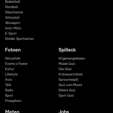
Basketball
Handball
Dëschtennis
Volleyball
Vëlossport
Auto-Moto
E-Sport
Weider Sportaarten
Fotoen
Spilleck
Aktualitéit
Allgemengwëssen
Events a Fester
Musek Quiz
Kultur
Geo Quiz
Lifestyle
Kräizwuerträtsel
Auto
Sproochespill
Télé
Quiz vum Mount
Radio
Déiere Quiz
Sport
Sport Quiz
Pressphoto
Meteo
Jobs