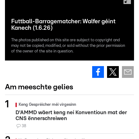
Futtball-Barragematcher: Walfer géint
Kanech (1.6.26)
The photos published on this site are subject to copyright and
may not be copied, modified, or sold without the prior permission
of the owner of the site in question.
Am meeschte gelies
Keng Gespréicher méi virgesinn
D'AMMD wäert keng nei Konventioun mat der
CNS ënnerschreiwen
38