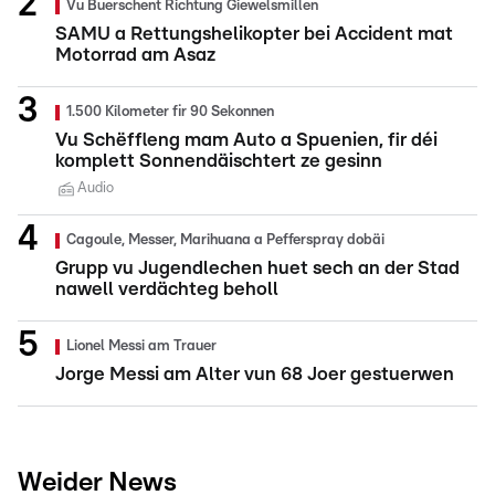
Vu Buerschent Richtung Giewelsmillen
SAMU a Rettungshelikopter bei Accident mat
Motorrad am Asaz
1.500 Kilometer fir 90 Sekonnen
Vu Schëffleng mam Auto a Spuenien, fir déi
komplett Sonnendäischtert ze gesinn
Audio
Cagoule, Messer, Marihuana a Pefferspray dobäi
Grupp vu Jugendlechen huet sech an der Stad
nawell verdächteg beholl
Lionel Messi am Trauer
Jorge Messi am Alter vun 68 Joer gestuerwen
Weider News