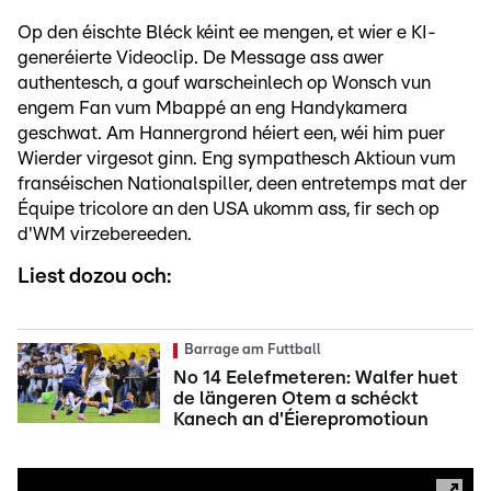
Op den éischte Bléck kéint ee mengen, et wier e KI-
generéierte Videoclip. De Message ass awer
authentesch, a gouf warscheinlech op Wonsch vun
engem Fan vum Mbappé an eng Handykamera
geschwat. Am Hannergrond héiert een, wéi him puer
Wierder virgesot ginn. Eng sympathesch Aktioun vum
franséischen Nationalspiller, deen entretemps mat der
Équipe tricolore an den USA ukomm ass, fir sech op
d'WM virzebereeden.
Liest dozou och:
Barrage am Futtball
No 14 Eelefmeteren: Walfer huet
de längeren Otem a schéckt
Kanech an d'Éierepromotioun