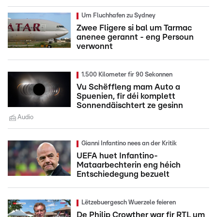
Um Fluchhafen zu Sydney
Zwee Fligere si bal um Tarmac
anenee gerannt - eng Persoun
verwonnt
1.500 Kilometer fir 90 Sekonnen
Vu Schëffleng mam Auto a
Spuenien, fir déi komplett
Sonnendäischtert ze gesinn
Audio
Gianni Infantino nees an der Kritik
UEFA huet Infantino-
Mataarbechterin eng héich
Entschiedegung bezuelt
Lëtzebuergesch Wuerzele feieren
De Philip Crowther war fir RTL um