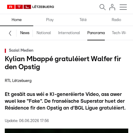
Home
Play
Télé
Radio
News
National
International
Panorama
Tech-World
Sozial Medien
Kylian Mbappé gratuléiert Walfer fir
den Opstig
RTL Lëtzebuerg
Et gesäit aus wéi e KI-generéierte Video, ass awer
wuel kee "Fake". De franséische Superstar huet der
Résidence fir den Opstig an d'BGL Ligue gratuléiert.
Update:
06.06.2026 17:56