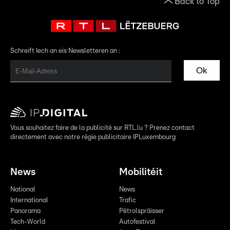
Back to Top
Schreift Iech an eis Newsletteren an :
Ok
Vous souhaitez faire de la publicité sur RTL.lu ? Prenez contact
directement avec notre régie publicitaire IPLuxembourg
News
Mobilitéit
National
News
International
Trafic
Panorama
Pëtrolspräisser
Tech-World
Autofestival