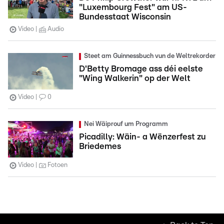
"Luxembourg Fest" am US-
Bundesstaat Wisconsin
Video
Audio
Steet am Guinnessbuch vun de Weltrekorder
D'Betty Bromage ass déi eelste
"Wing Walkerin" op der Welt
Video
0
Nei Wäiprouf um Programm
Picadilly: Wäin- a Wënzerfest zu
Briedemes
Video
Fotoen