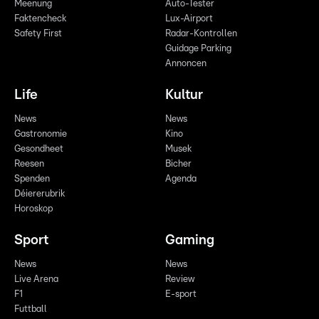
Meenung
Auto-Tester
Faktencheck
Lux-Airport
Safety First
Radar-Kontrollen
Guidage Parking
Annoncen
Life
Kultur
News
News
Gastronomie
Kino
Gesondheet
Musek
Reesen
Bicher
Spenden
Agenda
Déiererubrik
Horoskop
Sport
Gaming
News
News
Live Arena
Review
F1
E-sport
Futtball