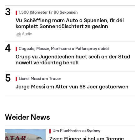
1.500 Kilometer fir 90 Sekonnen
Vu Schëffleng mam Auto a Spuenien, fir déi
komplett Sonnendäischtert ze gesinn
Audio
Cagoule, Messer, Marihuana a Pefferspray dobäi
Grupp vu Jugendlechen huet sech an der Stad
nawell verdächteg beholl
Lionel Messi am Trauer
Jorge Messi am Alter vun 68 Joer gestuerwen
Weider News
Um Fluchhafen zu Sydney
Zwee Fligere si bal um Tarmac