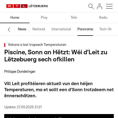
Home
Play
Télé
Radio
News
National
International
Panorama
Tech-World
Vakanz a bal tropesch Temperaturen
Piscine, Sonn an Hëtzt: Wéi d’Leit zu
Lëtzebuerg sech ofkillen
Philippe Dondelinger
Vill Leit profitéieren aktuell vun den héijen
Temperaturen, ma et sollt een d'Sonn trotzdeem net
ënnerschätzen.
Update:
27.05.2026 21:21