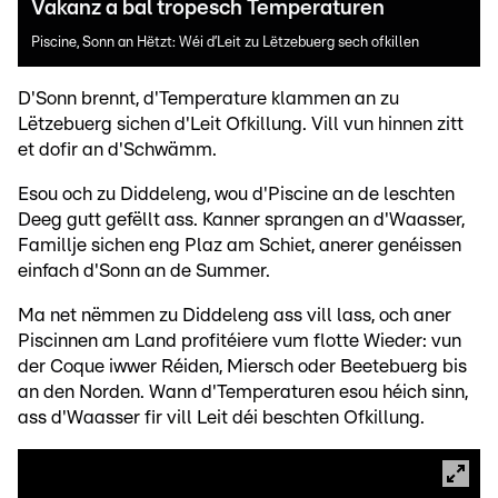
Vakanz a bal tropesch Temperaturen
Piscine, Sonn an Hëtzt: Wéi d’Leit zu Lëtzebuerg sech ofkillen
D'Sonn brennt, d'Temperature klammen an zu
Lëtzebuerg sichen d'Leit Ofkillung. Vill vun hinnen zitt
et dofir an d'Schwämm.
Esou och zu Diddeleng, wou d'Piscine an de leschten
Deeg gutt gefëllt ass. Kanner sprangen an d'Waasser,
Famillje sichen eng Plaz am Schiet, anerer genéissen
einfach d'Sonn an de Summer.
Ma net nëmmen zu Diddeleng ass vill lass, och aner
Piscinnen am Land profitéiere vum flotte Wieder: vun
der Coque iwwer Réiden, Miersch oder Beetebuerg bis
an den Norden. Wann d'Temperaturen esou héich sinn,
ass d'Waasser fir vill Leit déi beschten Ofkillung.