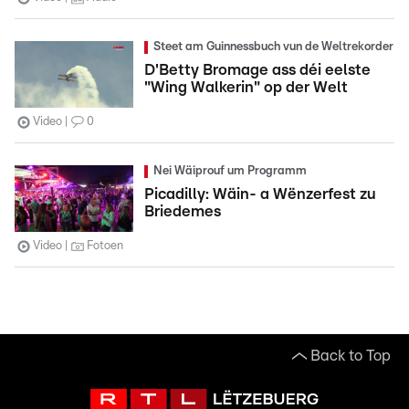
Steet am Guinnessbuch vun de Weltrekorder
D'Betty Bromage ass déi eelste
"Wing Walkerin" op der Welt
Video
0
Nei Wäiprouf um Programm
Picadilly: Wäin- a Wënzerfest zu
Briedemes
Video
Fotoen
Back to Top