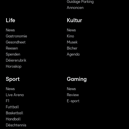
Guidage Parking
Annoncen
Life
Kultur
News
News
Gastronomie
Kino
Gesondheet
Musek
Reesen
Bicher
Spenden
Agenda
Déiererubrik
Horoskop
Sport
Gaming
News
News
Live Arena
Review
F1
E-sport
Futtball
Basketball
Handball
Dëschtennis