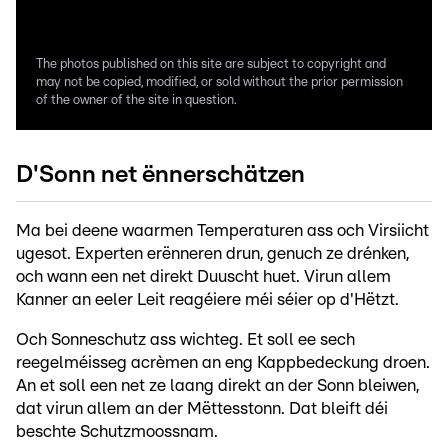
The photos published on this site are subject to copyright and
may not be copied, modified, or sold without the prior permission
of the owner of the site in question.
D'Sonn net ënnerschätzen
Ma bei deene waarmen Temperaturen ass och Virsiicht
ugesot. Experten erënneren drun, genuch ze drénken,
och wann een net direkt Duuscht huet. Virun allem
Kanner an eeler Leit reagéiere méi séier op d'Hëtzt.
Och Sonneschutz ass wichteg. Et soll ee sech
reegelméisseg acrèmen an eng Kappbedeckung droen.
An et soll een net ze laang direkt an der Sonn bleiwen,
dat virun allem an der Mëttesstonn. Dat bleift déi
beschte Schutzmoossnam.