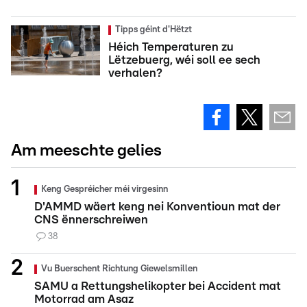
Tipps géint d'Hëtzt
Héich Temperaturen zu
Lëtzebuerg, wéi soll ee sech
verhalen?
Am meeschte gelies
Keng Gespréicher méi virgesinn
D'AMMD wäert keng nei Konventioun mat der
CNS ënnerschreiwen
38
Vu Buerschent Richtung Giewelsmillen
SAMU a Rettungshelikopter bei Accident mat
Motorrad am Asaz