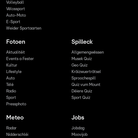
Volleyball
Vëlossport
Auto-Moto
E-Sport
Weider Sportaarten
Fotoen
Spilleck
Aktualitéit
Allgemengwëssen
Events a Fester
Musek Quiz
Kultur
Geo Quiz
Lifestyle
Kräizwuerträtsel
Auto
Sproochespill
Télé
Quiz vum Mount
Radio
Déiere Quiz
Sport
Sport Quiz
Pressphoto
Meteo
Jobs
Radar
Jobdag
Nidderschléi
Moovijob