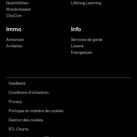
Quantitéiten
Lifelong Learning
Wandvitessen
CityClim
Immo
Info
Annoncen
Services de garde
Artikelen
Loterie
Energieauer
Feedback
Conditions d'utilisation
Privacy
Politique en matière de cookies
Gestion des cookies
RTL Charte