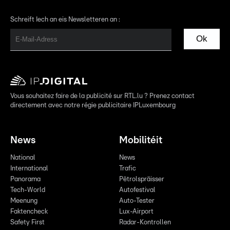
Schreift Iech an eis Newsletteren an :
Ok
Vous souhaitez faire de la publicité sur RTL.lu ? Prenez contact
directement avec notre régie publicitaire IPLuxembourg
News
Mobilitéit
National
News
International
Trafic
Panorama
Pëtrolspräisser
Tech-World
Autofestival
Meenung
Auto-Tester
Faktencheck
Lux-Airport
Safety First
Radar-Kontrollen