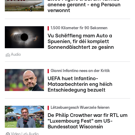
anenee gerannt - eng Persoun
verwonnt
1.500 Kilometer fir 90 Sekonnen
Vu Schëffleng mam Auto a
Spuenien, fir déi komplett
Sonnendäischtert ze gesinn
Audio
Gianni Infantino nees an der Kritik
UEFA huet Infantino-
Mataarbechterin eng héich
Entschiedegung bezuelt
Lëtzebuergesch Wuerzele feieren
De Philip Crowther war fir RTL um
"Luxembourg Fest" am US-
Bundesstaat Wisconsin
Video
Audio