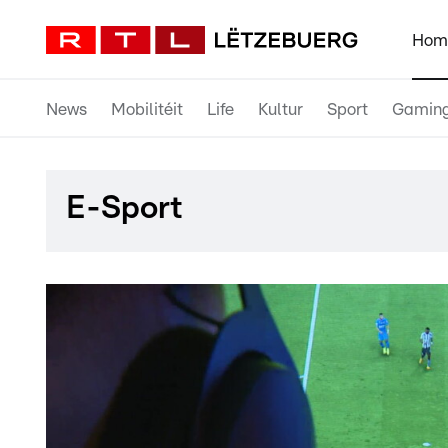
Hom
News
Mobilitéit
Life
Kultur
Sport
Gamin
E-Sport