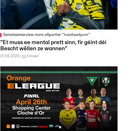
Sonndesinterview mam eSportler "Ivanilsonlpvm"
"Et muss ee mental prett sinn, fir géint déi
Bescht wëllen ze wannen"
01.06.2025
Fotoen