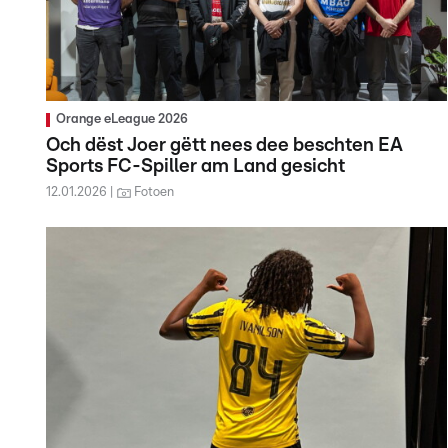
Orange eLeague 2026
Och dëst Joer gëtt nees dee beschten EA
Sports FC-Spiller am Land gesicht
12.01.2026
Fotoen