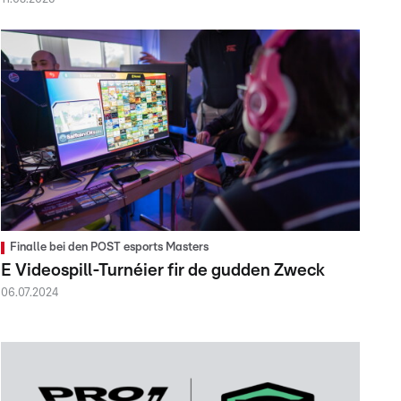
Finalle bei den POST esports Masters
E Videospill-Turnéier fir de gudden Zweck
06.07.2024