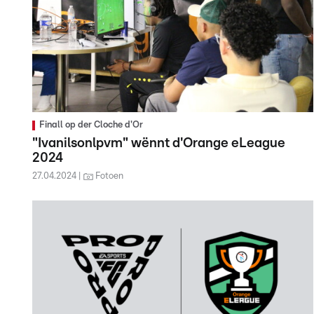
Finall op der Cloche d'Or
"Ivanilsonlpvm" wënnt d'Orange eLeague
2024
27.04.2024
Fotoen