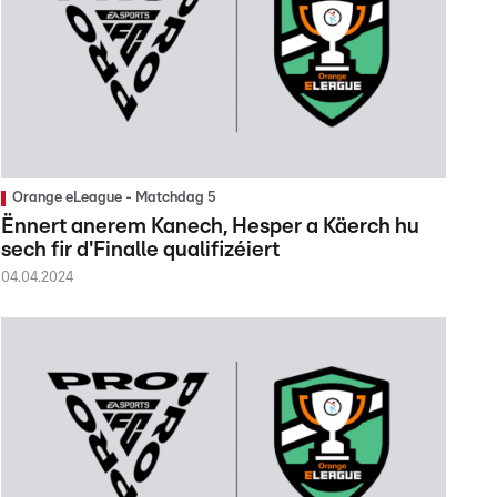
Orange eLeague - Matchdag 5
Ënnert anerem Kanech, Hesper a Käerch hu
sech fir d'Finalle qualifizéiert
04.04.2024