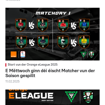
Start vun der Orange eLeague 2025
E Mëttwoch ginn déi éischt Matcher vun der
Saison gespillt
11.02.2025