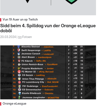
Vun 19 Auer un op Twitch
Sidd beim 4. Spilldag vun der Orange eLeague
dobäi
20.03.2024
Fotoen
Orange eLeague