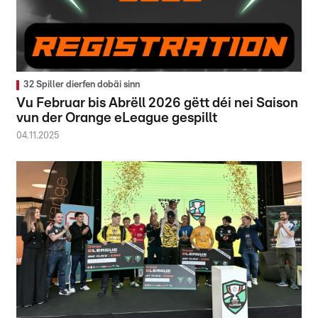
32 Spiller dierfen dobäi sinn
Vu Februar bis Abrëll 2026 gëtt déi nei Saison
vun der Orange eLeague gespillt
04.11.2025