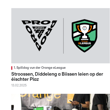
1. Spilldag vun der Orange eLeague
Stroossen, Diddeleng a Biissen leien op der
éischter Plaz
13.02.2025