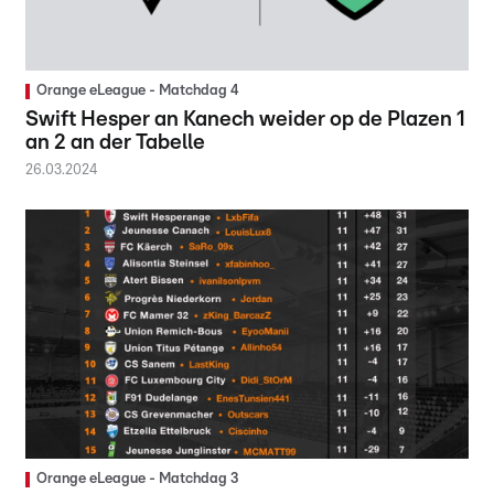
Orange eLeague - Matchdag 4
Swift Hesper an Kanech weider op de Plazen 1
an 2 an der Tabelle
26.03.2024
Orange eLeague - Matchdag 3