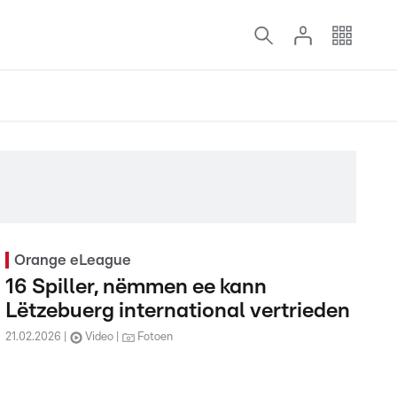
Orange eLeague
16 Spiller, nëmmen ee kann
Lëtzebuerg international vertrieden
21.02.2026
Video
Fotoen