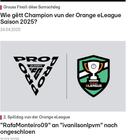
Grouss Finall dëse Samschdeg
Wie gëtt Champion vun der Orange eLeague
Saison 2025?
24.04.2025
2. Spilldag vun der Orange eLeague
"RafaMonteiro09" an "ivanilsonlpvm" nach
ongeschloen
11.03.2025