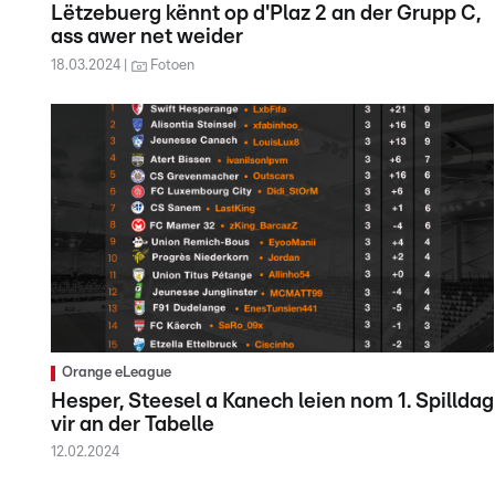
Lëtzebuerg kënnt op d'Plaz 2 an der Grupp C,
ass awer net weider
18.03.2024
Fotoen
Orange eLeague
Hesper, Steesel a Kanech leien nom 1. Spilldag
vir an der Tabelle
12.02.2024