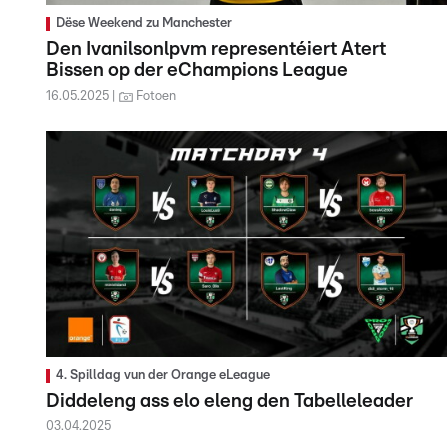
Dëse Weekend zu Manchester
Den Ivanilsonlpvm representéiert Atert
Bissen op der eChampions League
16.05.2025
Fotoen
4. Spilldag vun der Orange eLeague
Diddeleng ass elo eleng den Tabelleleader
03.04.2025