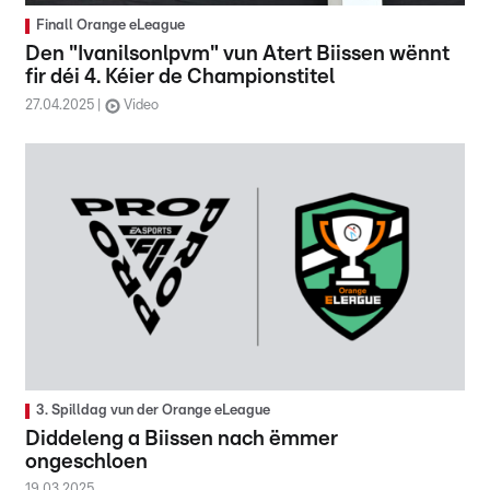
Finall Orange eLeague
Den "Ivanilsonlpvm" vun Atert Biissen wënnt
fir déi 4. Kéier de Championstitel
27.04.2025
Video
3. Spilldag vun der Orange eLeague
Diddeleng a Biissen nach ëmmer
ongeschloen
19.03.2025