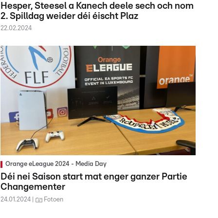
Hesper, Steesel a Kanech deele sech och nom
2. Spilldag weider déi éischt Plaz
22.02.2024
Orange eLeague 2024 - Media Day
Déi nei Saison start mat enger ganzer Partie
Changementer
24.01.2024
Fotoen