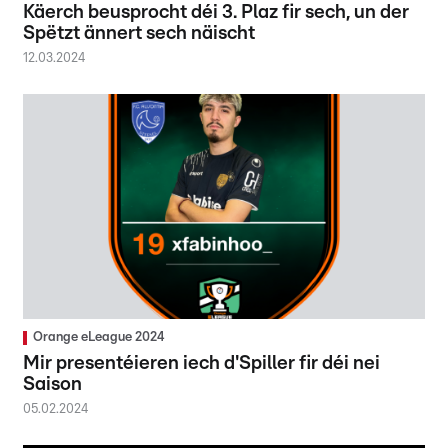
Käerch beusprocht déi 3. Plaz fir sech, un der
Spëtzt ännert sech näischt
12.03.2024
Orange eLeague 2024
Mir presentéieren iech d'Spiller fir déi nei
Saison
05.02.2024