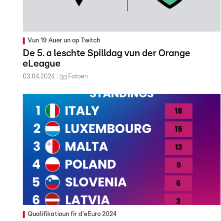
Vun 19 Auer un op Twitch
De 5. a leschte Spilldag vun der Orange
eLeague
03.04.2024
Fotoen
Qualifikatioun fir d'eEuro 2024