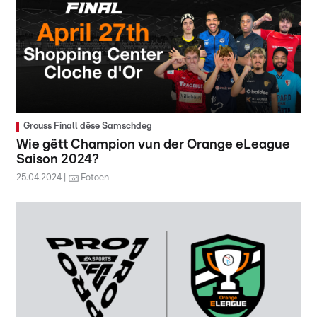
Grouss Finall dëse Samschdeg
Wie gëtt Champion vun der Orange eLeague
Saison 2024?
25.04.2024
Fotoen