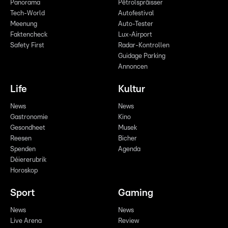
Panorama
Pëtrolspräisser
Tech-World
Autofestival
Meenung
Auto-Tester
Faktencheck
Lux-Airport
Safety First
Radar-Kontrollen
Guidage Parking
Annoncen
Life
Kultur
News
News
Gastronomie
Kino
Gesondheet
Musek
Reesen
Bicher
Spenden
Agenda
Déiererubrik
Horoskop
Sport
Gaming
News
News
Live Arena
Review