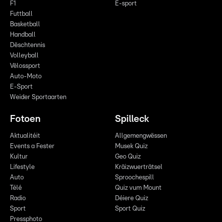
F1
E-sport
Futtball
Basketball
Handball
Dëschtennis
Volleyball
Vëlossport
Auto-Moto
E-Sport
Weider Sportaarten
Fotoen
Spilleck
Aktualitéit
Allgemengwëssen
Events a Fester
Musek Quiz
Kultur
Geo Quiz
Lifestyle
Kräizwuerträtsel
Auto
Sproochespill
Télé
Quiz vum Mount
Radio
Déiere Quiz
Sport
Sport Quiz
Pressphoto