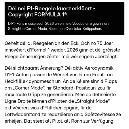
Déi nei F1-Reegele kuerz erkläert -
Copyright FORMULA 1®
D’F1-Fans musse sech 2026 un en neie Vocabulaire gewinnen:
Straight a Corner Mode, Boost- an Overtake-Knäppchen.
Geheit déi al Reegelen an den Eck. Och no 75 Joer
innovéiert d'Formel 1 weider. 2026 ginn et déi gréisste
Reegelännerungen zënter méi wéi engem Joerzéngt.
Déi siichtbaarst Ännerung? Déi aktiv Aerodynamik!
D'F1-Autoe passen de Wénkel vun hirem Front- an
Heckflillek dynamesch un. An de Kéiere sinn d'Flaps
am „Corner Mode“, hir Standard-Positioun, zou fir
maximale Gripp ze generéieren. Mee op definéierte
Ligne Droite kënnen d'Piloten de „Straight Mode“
aktivéieren, wou d'Flilleken opginn, fir de
Loftwidderstand ze reduzéieren an d'Spëtzevitesse ze
erhéijen. Dat steet all Pilot, all Ronn zur Verfügung.