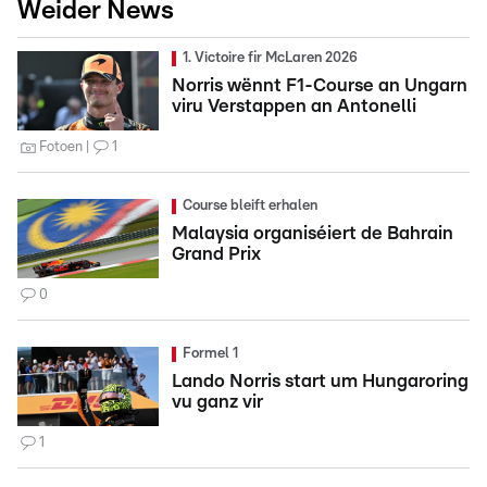
Weider News
1. Victoire fir McLaren 2026
Norris wënnt F1-Course an Ungarn
viru Verstappen an Antonelli
Fotoen
1
Course bleift erhalen
Malaysia organiséiert de Bahrain
Grand Prix
0
Formel 1
Lando Norris start um Hungaroring
vu ganz vir
1