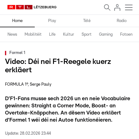
Home
Play
Télé
Radio
News
Mobilitéit
Life
Kultur
Sport
Gaming
Fotoen
Formel 1
Video: Déi nei F1-Reegele kuerz
erkläert
FORMULA 1®
Serge Pauly
D’F1-Fans musse sech 2026 un en neie Vocabulaire
gewinnen: Straight a Corner Mode, Boost- an
Overtake-Knäppchen. An dësem Video erkläert
d'Formel 1 wéi déi nei Autoe funktionéieren.
Update:
28.02.2026 23:44