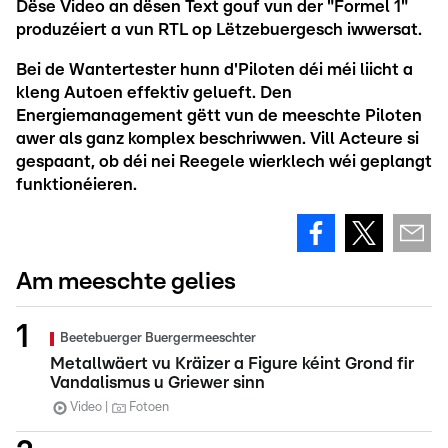
Dëse Video an dësen Text gouf vun der "Formel 1"
produzéiert a vun RTL op Lëtzebuergesch iwwersat.
Bei de Wantertester hunn d'Piloten déi méi liicht a
kleng Autoen effektiv gelueft. Den
Energiemanagement gëtt vun de meeschte Piloten
awer als ganz komplex beschriwwen. Vill Acteure si
gespaant, ob déi nei Reegele wierklech wéi geplangt
funktionéieren.
Am meeschte gelies
Beetebuerger Buergermeeschter
Metallwäert vu Kräizer a Figure kéint Grond fir
Vandalismus u Griewer sinn
Video
Fotoen