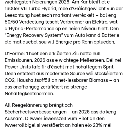
wichtegsten Neierungen 2026. Am Kär bleift et e
1600er V6 Turbo Hybrid, mee d'Gläichgewiicht vun der
Leeschtung huet sech markant verréckelt – bal eng
50/50 Verdeelung tëscht Verbrenner an Elektro, wat
d'Hybrid-Performance op en neien Niveau hieft. Den
“Energy Recovery System” vum Auto kann d'Batterie
elo mat duebel sou vill Energie pro Ronn oplueden.
D'Formel 1 huet een erkläerten Zil: netto null
Emissiounen. 2026 ass e wichtege Meilesteen. Déi nei
Power Units lafe fir d'éischt mat nohaltegem Sprit.
Deen entsteet aus modernste Source wéi stockéiertem
CO2, Haushaltsoffäll an net-iessbarer Biomass – an
ass onofhängeg zertifiéiert no strenge
Nohaltegkeetsnormen.
All Reegelännerung bréngt och
Sécherheetsverbesserungen – an 2026 ass do keng
Ausnam. D'Iwwerliewenszell vum Pilot an den
Iwwerrollbigel si verstäerkt an halen elo 23% méi