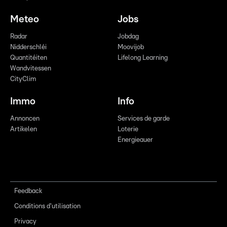
Meteo
Jobs
Radar
Jobdag
Nidderschléi
Moovijob
Quantitéiten
Lifelong Learning
Wandvitessen
CityClim
Immo
Info
Annoncen
Services de garde
Artikelen
Loterie
Energieauer
Feedback
Conditions d'utilisation
Privacy