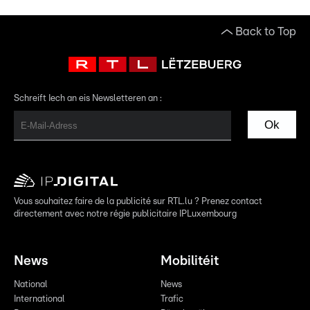
Back to Top
Schreift Iech an eis Newsletteren an :
Ok
Vous souhaitez faire de la publicité sur RTL.lu ? Prenez contact
directement avec notre régie publicitaire IPLuxembourg
News
Mobilitéit
National
News
International
Trafic