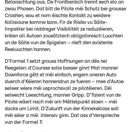
Belaaschtung aus. De Frontberäich trennt sech elo an
zwou Phasen. Dat bitt de Pilote méi Schutz bei grousse
Crashen, wou et nom éischte Kontakt zu weidere
Kollisioune komme kann. Fir de Risiko vu Säite-
Impakter bei niddreger Visibilitéit ze reduzéieren,
kréien all Autoen zousätzlech obligatoresch Luuchten
un de Säite vun de Spigelen – nieft den existente
Reeluuchten hannen.
D'Formel 1 setzt grouss Hoffnungen an dës nei
Reegelen: d'Coursse solle besser ginn! Mat manner
Downforce gëtt et méi einfach, engem aneren Auto
duerch d'Kéieren hannendrun ze fueren – mee d'Autoe
selwer wiere méi usprochsvoll ze pilotéieren. Déi
selwecht Leeschtung, manner Gripp. D'Talent vun de
Pilote wäert nach méi am Mëttelpunkt stoen – méi
dacks um Limit. D'Zukunft vun der Kinneksklass soll
méi séier a méi intensiv ginn. Dat ass d'Versprieche
vun der Formel 1!