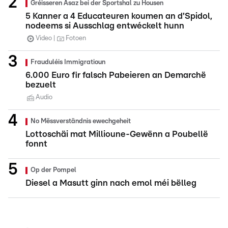
Gréisseren Asaz bei der Sportshal zu Housen
5 Kanner a 4 Educateuren koumen an d'Spidol,
nodeems si Ausschlag entwéckelt hunn
Video
Fotoen
Frauduléis Immigratioun
6.000 Euro fir falsch Pabeieren an Demarchë
bezuelt
Audio
No Mëssverständnis ewechgeheit
Lottoschäi mat Millioune-Gewënn a Poubellë
fonnt
Op der Pompel
Diesel a Masutt ginn nach emol méi bëlleg