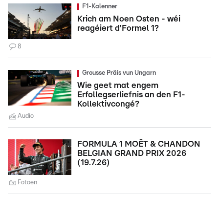
F1-Kalenner
Krich am Noen Osten - wéi
reagéiert d'Formel 1?
8
Grousse Präis vun Ungarn
Wie geet mat engem
Erfollegserliefnis an den F1-
Kollektivcongé?
Audio
FORMULA 1 MOËT & CHANDON
BELGIAN GRAND PRIX 2026
(19.7.26)
Fotoen