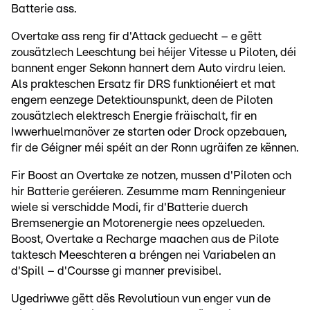
Batterie ass.
Overtake ass reng fir d'Attack geduecht – e gëtt
zousätzlech Leeschtung bei héijer Vitesse u Piloten, déi
bannent enger Sekonn hannert dem Auto virdru leien.
Als prakteschen Ersatz fir DRS funktionéiert et mat
engem eenzege Detektiounspunkt, deen de Piloten
zousätzlech elektresch Energie fräischalt, fir en
Iwwerhuelmanöver ze starten oder Drock opzebauen,
fir de Géigner méi spéit an der Ronn ugräifen ze kënnen.
Fir Boost an Overtake ze notzen, mussen d'Piloten och
hir Batterie geréieren. Zesumme mam Renningenieur
wiele si verschidde Modi, fir d'Batterie duerch
Bremsenergie an Motorenergie nees opzelueden.
Boost, Overtake a Recharge maachen aus de Pilote
taktesch Meeschteren a bréngen nei Variabelen an
d'Spill – d'Coursse gi manner previsibel.
Ugedriwwe gëtt dës Revolutioun vun enger vun de