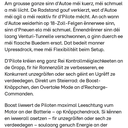
Am grousse ganze sinn d'Autoe méi kuerz, méi schmuel
a méi liicht. De Radstand gouf verkierzt, wat d'Autoe
méi agil a méi reaktiv fir d'Pilote mécht. An och wann
d'Autoe weiderhin op 18-Zoll-Felgen ënnerwee sinn,
sinn d'Pneuen elo méi schmuel. Ënnendrënner sinn déi
laang Venturi-Tunnelle verschwonnen, a ginn duerch ee
méi flaache Buedem ersat. Dat bedeit manner
Upressdrock, mee méi Flexibilitéit beim Setup.
D'Pilote kréien eng ganz Rei Kontrollméiglechkeeten an
de Grapp, fir hir Ronnenzäit ze verbesseren, ee
Konkurrent unzegräifen oder sech géint en Ugrëff ze
verdeedegen. Direkt um Steierrad: de Boost-
Knäppchen, den Overtake Mode an d’Recharge-
Commanden.
Boost liwwert de Piloten maximal Leeschtung vum
Motor an der Batterie – op Knäppchendrock. Si kënnen
en iwwerall asetzen – fir unzegräifen oder sech ze
verdeedegen – soulaang genuch Energie an der