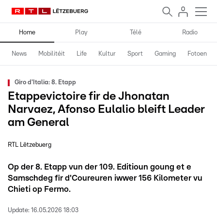
Home
Play
Télé
Radio
News
Mobilitéit
Life
Kultur
Sport
Gaming
Fotoen
Giro d'Italia: 8. Etapp
Etappevictoire fir de Jhonatan
Narvaez, Afonso Eulalio bleift Leader
am General
RTL Lëtzebuerg
Op der 8. Etapp vun der 109. Editioun goung et e
Samschdeg fir d'Coureuren iwwer 156 Kilometer vu
Chieti op Fermo.
Update:
16.05.2026 18:03