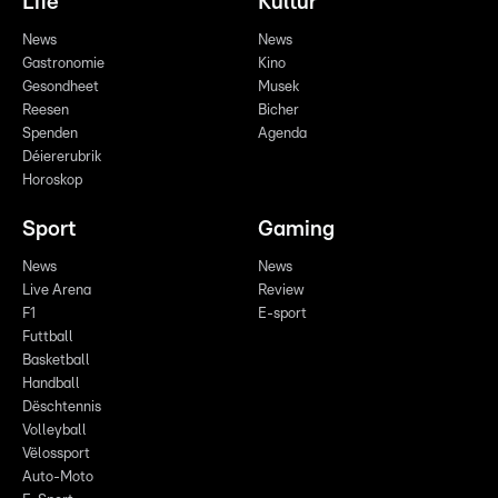
Life
Kultur
News
News
Gastronomie
Kino
Gesondheet
Musek
Reesen
Bicher
Spenden
Agenda
Déiererubrik
Horoskop
Sport
Gaming
News
News
Live Arena
Review
F1
E-sport
Futtball
Basketball
Handball
Dëschtennis
Volleyball
Vëlossport
Auto-Moto