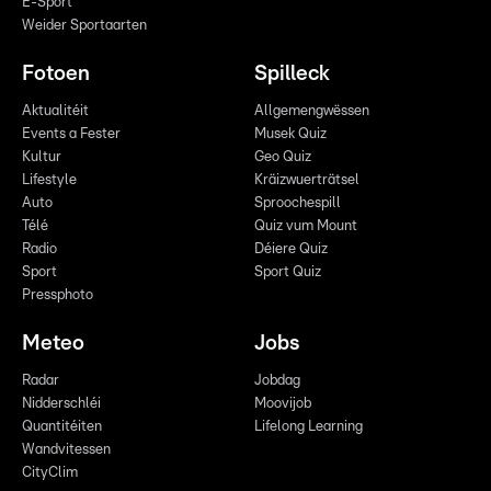
E-Sport
Weider Sportaarten
Fotoen
Spilleck
Aktualitéit
Allgemengwëssen
Events a Fester
Musek Quiz
Kultur
Geo Quiz
Lifestyle
Kräizwuerträtsel
Auto
Sproochespill
Télé
Quiz vum Mount
Radio
Déiere Quiz
Sport
Sport Quiz
Pressphoto
Meteo
Jobs
Radar
Jobdag
Nidderschléi
Moovijob
Quantitéiten
Lifelong Learning
Wandvitessen
CityClim