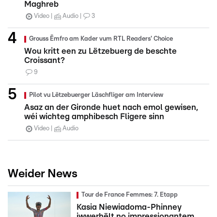
Maghreb
Video
Audio
3
Grouss Ëmfro am Kader vum RTL Readers' Choice
Wou kritt een zu Lëtzebuerg de beschte
Croissant?
9
Pilot vu Lëtzebuerger Läschfliger am Interview
Asaz an der Gironde huet nach emol gewisen,
wéi wichteg amphibesch Fligere sinn
Video
Audio
Weider News
Tour de France Femmes: 7. Etapp
Kasia Niewiadoma-Phinney
iwwerhëlt no impressionantem