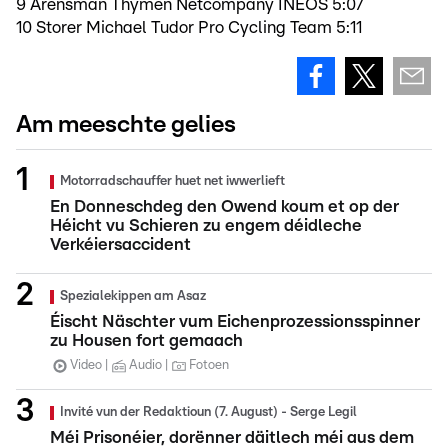
9 Arensman Thymen Netcompany INEOS 5:07
10 Storer Michael Tudor Pro Cycling Team 5:11
Am meeschte gelies
Motorradschauffer huet net iwwerlieft
En Donneschdeg den Owend koum et op der
Héicht vu Schieren zu engem déidleche
Verkéiersaccident
Spezialekippen am Asaz
Éischt Näschter vum Eichenprozessionsspinner
zu Housen fort gemaach
Video
Audio
Fotoen
Invité vun der Redaktioun (7. August) - Serge Legil
Méi Prisonéier, dorënner däitlech méi aus dem