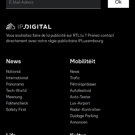
Ok
Vous souhaitez faire de la publicité sur RTL.lu ? Prenez contact
directement avec notre régie publicitaire IPLuxembourg
News
Mobilitéit
National
News
International
Trafic
Panorama
Pëtrolspräisser
Tech-World
Autofestival
Meenung
Auto-Tester
Faktencheck
Lux-Airport
Safety First
Radar-Kontrollen
Guidage Parking
Annoncen