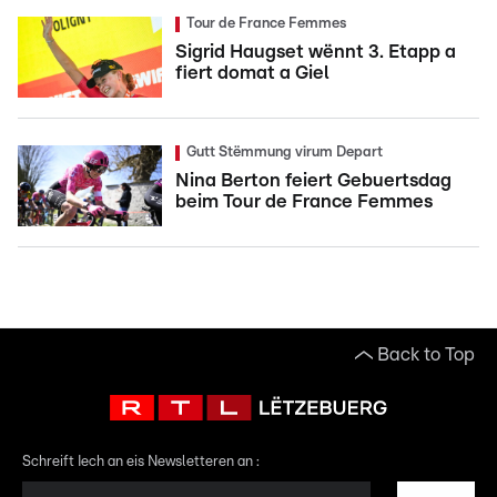
Tour de France Femmes
Sigrid Haugset wënnt 3. Etapp a
fiert domat a Giel
Gutt Stëmmung virum Depart
Nina Berton feiert Gebuertsdag
beim Tour de France Femmes
Back to Top
Schreift Iech an eis Newsletteren an :