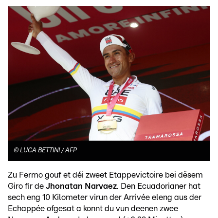
©
LUCA BETTINI / AFP
Zu Fermo gouf et déi zweet Etappevictoire bei dësem
Giro fir de
Jhonatan Narvaez
. Den Ecuadorianer hat
sech eng 10 Kilometer virun der Arrivée eleng aus der
Echappée ofgesat a konnt du vun deenen zwee