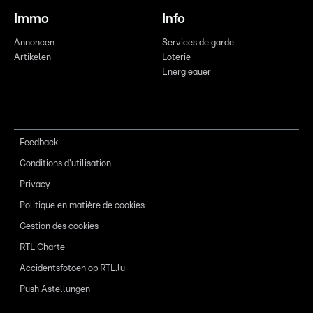
Immo
Info
Annoncen
Services de garde
Artikelen
Loterie
Energieauer
Feedback
Conditions d'utilisation
Privacy
Politique en matière de cookies
Gestion des cookies
RTL Charte
Accidentsfotoen op RTL.lu
Push Astellungen