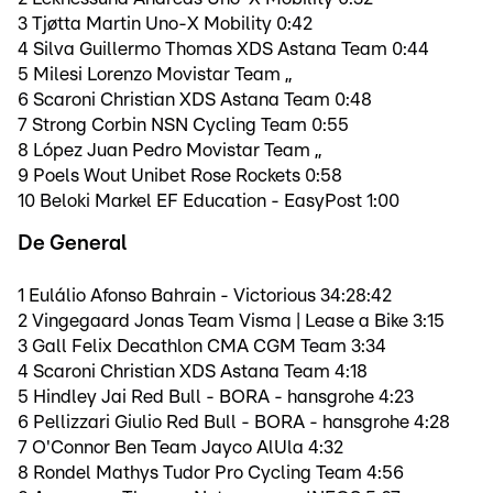
3 Tjøtta Martin Uno-X Mobility 0:42
4 Silva Guillermo Thomas XDS Astana Team 0:44
5 Milesi Lorenzo Movistar Team ,,
6 Scaroni Christian XDS Astana Team 0:48
7 Strong Corbin NSN Cycling Team 0:55
8 López Juan Pedro Movistar Team ,,
9 Poels Wout Unibet Rose Rockets 0:58
10 Beloki Markel EF Education - EasyPost 1:00
De General
1 Eulálio Afonso Bahrain - Victorious 34:28:42
2 Vingegaard Jonas Team Visma | Lease a Bike 3:15
3 Gall Felix Decathlon CMA CGM Team 3:34
4 Scaroni Christian XDS Astana Team 4:18
5 Hindley Jai Red Bull - BORA - hansgrohe 4:23
6 Pellizzari Giulio Red Bull - BORA - hansgrohe 4:28
7 O'Connor Ben Team Jayco AlUla 4:32
8 Rondel Mathys Tudor Pro Cycling Team 4:56