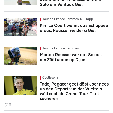
Solo um Ventoux Giel
Tour de France Femmes: 6. Etapp
Kim Le Court wënnt aus Echappée
eraus, Reusser weider a Giel
Tour de France Femmes
Marlen Reusser war dat Séierst
am Zäitfueren op Dijon
Cyclissem
Tadej Pogacar geet dëst Joer nees
un den Depart vun der Vuelta a
wëll sech de Grand-Tour-Titel
sécheren
9