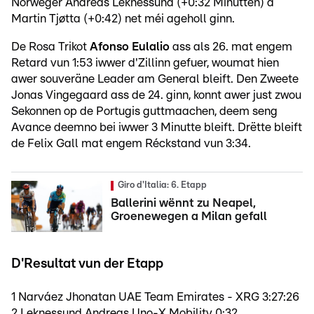
Norweger Andreas Leknessund (+0:32 Minutten) a
Martin Tjøtta (+0:42) net méi ageholl ginn.
De Rosa Trikot
Afonso Eulalio
ass als 26. mat engem
Retard vun 1:53 iwwer d'Zillinn gefuer, woumat hien
awer souveräne Leader am General bleift. Den Zweete
Jonas Vingegaard ass de 24. ginn, konnt awer just zwou
Sekonnen op de Portugis guttmaachen, deem seng
Avance deemno bei iwwer 3 Minutte bleift. Drëtte bleift
de Felix Gall mat engem Réckstand vun 3:34.
Giro d'Italia: 6. Etapp
Ballerini wënnt zu Neapel,
Groenewegen a Milan gefall
D'Resultat vun der Etapp
1 Narváez Jhonatan UAE Team Emirates - XRG 3:27:26
2 Leknessund Andreas Uno-X Mobility 0:32