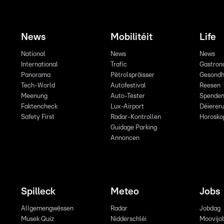
News
Mobilitéit
Life
National
News
News
International
Trafic
Gastron
Panorama
Pëtrolspräisser
Gesondh
Tech-World
Autofestival
Reesen
Meenung
Auto-Tester
Spende
Faktencheck
Lux-Airport
Déiereru
Safety First
Radar-Kontrollen
Horosko
Guidage Parking
Annoncen
Spilleck
Meteo
Jobs
Allgemengwëssen
Radar
Jobdag
Musek Quiz
Nidderschléi
Moovijo