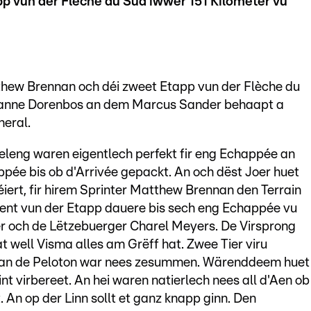
pp vun der Flèche du Sud iwwer 151 Kilometer vu
hew Brennan och déi zweet Etapp vun der Flèche du
Yanne Dorenbos an dem Marcus Sander behaapt a
neral.
leng waren eigentlech perfekt fir eng Echappée an
ppée bis ob d'Arrivée gepackt. An och dëst Joer huet
éiert, fir hirem Sprinter Matthew Brennan den Terrain
chent vun der Etapp dauere bis sech eng Echappée vu
er och de Lëtzebuerger Charel Meyers. De Virsprong
at well Visma alles am Grëff hat. Zwee Tier viru
 an de Peloton war nees zesummen. Wärenddeem huet
t virbereet. An hei waren natierlech nees all d'Aen ob
An op der Linn sollt et ganz knapp ginn. Den