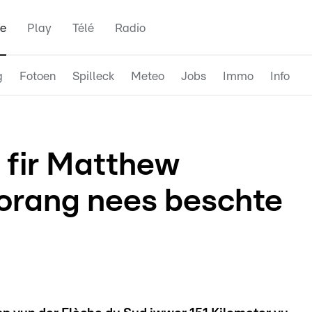
e
Play
Télé
Radio
g
Fotoen
Spilleck
Meteo
Jobs
Immo
Info
e fir Matthew
orang nees beschte