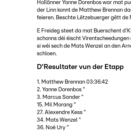
Hollänner Yanne Dorenbos war mat pue
der Linn konnt de Matthew Brennan dann
feieren. Beschte Lëtzebuerger gëtt de 
E Freideg steet da mat Buerschent d'
schonns déi éischt Virentscheedungen 
si wéi sech de Mats Wenzel an den Ar
schloen.
D'Resultater vun der Etapp
1. Matthew Brennan 03:36:42
2. Yanne Dorenbos "
3. Marcus Sander "
15. Mil Morang "
27. Alexendre Kess "
34. Mats Wenzel "
36. Noé Ury "