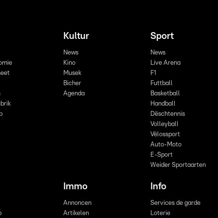
Kultur
Sport
News
News
omie
Kino
Live Arena
eet
Musek
F1
Bicher
Futtball
n
Agenda
Basketball
brik
Handball
p
Dëschtennis
Volleyball
Vëlossport
Auto-Moto
E-Sport
Weider Sportaarten
Immo
Info
Annoncen
Services de garde
b
Artikelen
Loterie