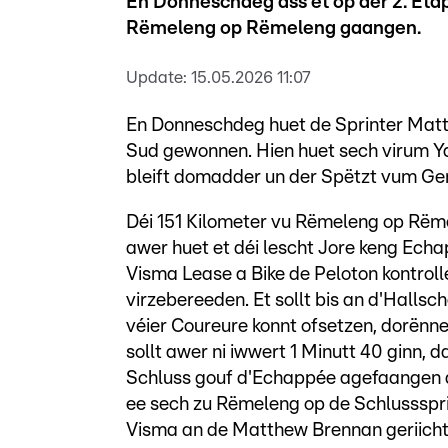
En Donneschdeg ass et op der 2. Eta
Rëmeleng op Rëmeleng gaangen.
Update:
15.05.2026 11:07
En Donneschdeg huet de Sprinter Matt
Sud gewonnen. Hien huet sech virum 
bleift domadder un der Spëtzt vum Ge
Déi 151 Kilometer vu Rëmeleng op Rëme
awer huet et déi lescht Jore keng Echa
Visma Lease a Bike de Peloton kontroll
virzebereeden. Et sollt bis an d'Halls
véier Coureure konnt ofsetzen, dorënn
sollt awer ni iwwert 1 Minutt 40 ginn, d
Schluss gouf d'Echappée agefaangen
ee sech zu Rëmeleng op de Schlusssprin
Visma an de Matthew Brennan geriicht. 