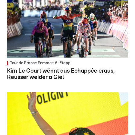
Tour de France Femmes: 6. Etapp
Kim Le Court wënnt aus Echappée eraus,
Reusser weider a Giel