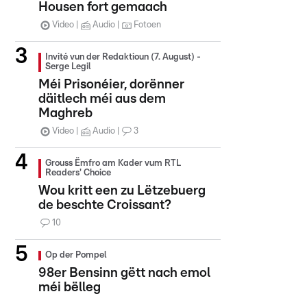
Housen fort gemaach
Video
Audio
Fotoen
Invité vun der Redaktioun (7. August) -
Serge Legil
Méi Prisonéier, dorënner
däitlech méi aus dem
Maghreb
Video
Audio
3
Grouss Ëmfro am Kader vum RTL
Readers' Choice
Wou kritt een zu Lëtzebuerg
de beschte Croissant?
10
Op der Pompel
98er Bensinn gëtt nach emol
méi bëlleg