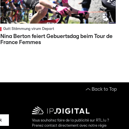
Gutt Stëmmung virum Depart
Nina Berton feiert Gebuertsdag beim Tour de
France Femmes
Back to Top
k
Vous souhaitez faire de la publicité sur RTL.lu ?
Prenez contact directement avec notre régie