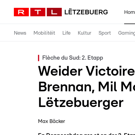
Hom
News
Mobilitéit
Life
Kultur
Sport
Gamin
Flèche du Sud: 2. Etapp
Weider Victoir
Brennan, Mil M
Lëtzebuerger
Max Bäcker