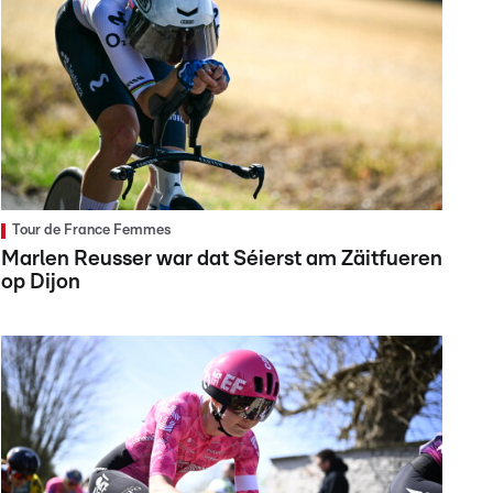
Tour de France Femmes
Marlen Reusser war dat Séierst am Zäitfueren
op Dijon