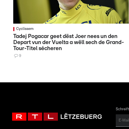
Cyclissem
Tadej Pogacar geet dëst Joer nees un den
Depart vun der Vuelta a wëll sech de Grand-
Tour-Titel sécheren
9
Schreift