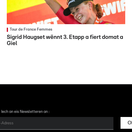
Tour de France Femmes
Sigrid Haugset wënnt 3. Etapp a fiert domat a
Giel
 Iech an eis Newsletteren an :
O