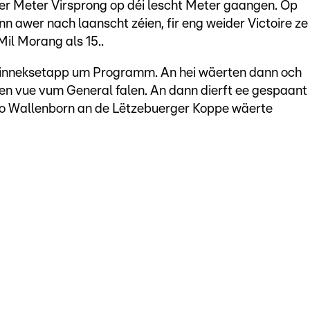
r Meter Virsprong op déi lescht Meter gaangen. Op
 awer nach laanscht zéien, fir eng weider Victoire ze
Mil Morang als 15..
Kinneksetapp um Programm. An hei wäerten dann och
en vue vum General falen. An dann dierft ee gespaant
no Wallenborn an de Lëtzebuerger Koppe wäerte