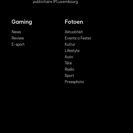
publicitaire IPLuxembourg
Gaming
Fotoen
News
Aktualitéit
Review
Events a Fester
E-sport
Kultur
Lifestyle
Auto
Télé
Radio
Sport
Pressphoto