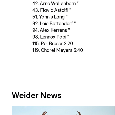
42. Arno Wallenborn "
43. Flavio Astolfi "
51. Yannis Lang "
82. Loïc Bettendorf "
94. Alex Kerrens "
98. Lennox Papi "
115. Pol Breser 2:20
119. Charel Meyers 5:40
Weider News