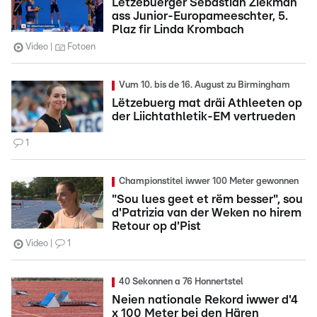
Lëtzebuerger Sebastian Ziekman
ass Junior-Europameeschter, 5.
Plaz fir Linda Krombach
Video
Fotoen
Vum 10. bis de 16. August zu Birmingham
Lëtzebuerg mat dräi Athleeten op
der Liichtathletik-EM vertrueden
1
Championstitel iwwer 100 Meter gewonnen
"Sou lues geet et rëm besser", sou
d'Patrizia van der Weken no hirem
Retour op d'Pist
Video
1
40 Sekonnen a 76 Honnertstel
Neien nationale Rekord iwwer d'4
x 100 Meter bei den Hären