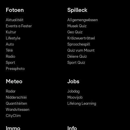
Fotoen
Spilleck
Aktualitéit
Allgemengwëssen
Events a Fester
Musek Quiz
Kultur
Geo Quiz
Lifestyle
Kräizwuerträtsel
Auto
Sproochespill
Télé
Quiz vum Mount
Radio
Déiere Quiz
Sport
Sport Quiz
Pressphoto
Meteo
Jobs
Radar
Jobdag
Nidderschléi
Moovijob
Quantitéiten
Lifelong Learning
Wandvitessen
CityClim
Immo
Info