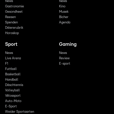
News
News
Gastronomie
Kino
Gesondheet
Musek
Reesen
Bicher
Spenden
Agenda
Déiererubrik
Horoskop
Sport
Gaming
News
News
Live Arena
Review
F1
E-sport
Futtball
Basketball
Handball
Dëschtennis
Volleyball
Vëlossport
Auto-Moto
E-Sport
Weider Sportaarten