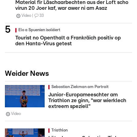
Material fir Läschaarbechten aus der Loft scho
virun 20 Joer kaf, war awer ni am Asaz
Video
33
Elo a Spuenien isoléiert
Tourist no Openthalt a Frankräich positiv op
den Hanta-Virus getest
Weider News
Sebastian Ziekman am Portrait
Junior-Europameeschter am
Triathlon ze ginn, "war wierklech
extreem speziell"
Video
Triathlon