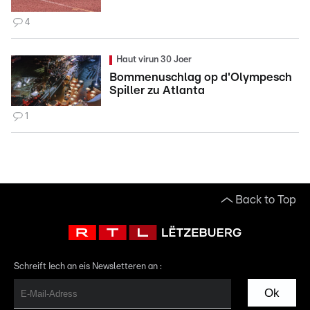
4
Haut virun 30 Joer
Bommenuschlag op d'Olympesch
Spiller zu Atlanta
1
Back to Top
Schreift Iech an eis Newsletteren an :
Ok