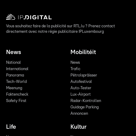
Vous souhaitez faire de la publicité sur RTL.lu ? Prenez contact
directement avec notre régie publicitaire IPLuxembourg
News
Mobilitéit
National
News
International
Trafic
Panorama
Pëtrolspräisser
Tech-World
Autofestival
Meenung
Auto-Tester
Faktencheck
Lux-Airport
Safety First
Radar-Kontrollen
Guidage Parking
Annoncen
Life
Kultur