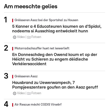
Am meeschte gelies
Gréisseren Asaz bei der Sportshal zu Housen
5 Kanner a 4 Educateuren koumen an d'Spidol,
nodeems si Ausschlag entwéckelt hunn
Video
Fotoen
Motorradschauffer huet net iwwerlieft
En Donneschdeg den Owend koum et op der
Héicht vu Schieren zu engem déidleche
Verkéiersaccident
Gréisseren Asaz
Hausbrand zu Uewerwampech, 7
Pompjeeszentere goufen an den Asaz geruff
Video
Fotoen
Air Rescue mécht CGDIS Virwërf