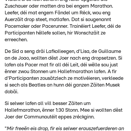
Zuschauer oder matten dra bei engem Marathon.
Leefer, déi mat engem Fändel um Réck, wou eng
Auerzäit drop steet, matlafen. Dat si sougenannt
Pacemaker oder Pacerunner. Trainéiert Leefer, déi de
Participanten hëllefe sollen, hir Wonschzäit ze
erreechen.
De Sid a seng dräi Lafkolleegen, d'Lisa, de Guillaume
an de Joao, wollten dëst Joer nach eng dropsetzen. Si
lafen als Pacer mat fir all déi Leit, déi wëlle sou just
ënner zwou Stonnen um Hallefmarathon lafen. A fir
d'Participanten zousätzlech ze motivéieren, verkleede
si sech als Beatles an hunn déi ganzen Zäiten Musek
dobäi.
Si selwer lafen all vill besser Zäiten um
Hallefmarathon, ënner 1:30 Stonn. Mee si wollten dëst
Joer der Communautéit eppes zréckginn.
"
Mir freeën eis drop, fir eis selwer erauszefuerderen an