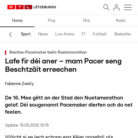
Home
Play
Télé
Radio
Sport
News
Live Arena
F1
Futtball
Basketball
Beatles-Pacemaker beim Nuetsmarathon
Lafe fir déi aner – mam Pacer seng
Beschtzäit erreechen
Fabienne Zwally
De 16. Mee gëtt an der Stad den Nuetsmarathon
gelaf. Déi sougenannt Pacemaker dierfen och do net
feelen.
Update:
15.05.2026 10:15
Vläicht si se Iech schonn eng Kéier opgefall als