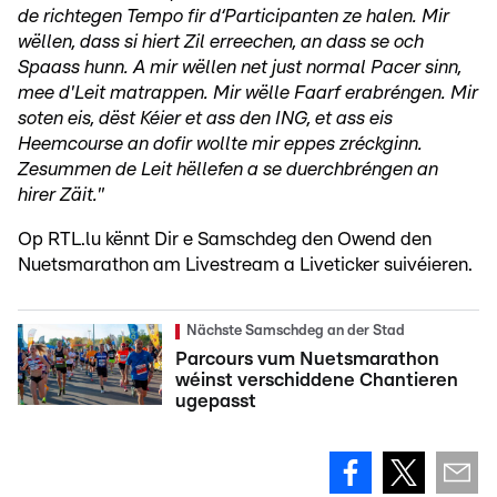
de richtegen Tempo fir d‘Participanten ze halen. Mir
wëllen, dass si hiert Zil erreechen, an dass se och
Spaass hunn. A mir wëllen net just normal Pacer sinn,
mee d'Leit matrappen. Mir wëlle Faarf erabréngen. Mir
soten eis, dëst Kéier et ass den ING, et ass eis
Heemcourse an dofir wollte mir eppes zréckginn.
Zesummen de Leit hëllefen a se duerchbréngen an
hirer Zäit."
Op RTL.lu kënnt Dir e Samschdeg den Owend den
Nuetsmarathon am Livestream a Liveticker suivéieren.
Nächste Samschdeg an der Stad
Parcours vum Nuetsmarathon
wéinst verschiddene Chantieren
ugepasst