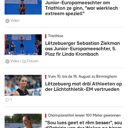
Junior-Europameeschter am
Triathlon ze ginn, "war wierklech
extreem speziell"
Video
Triathlon
Lëtzebuerger Sebastian Ziekman
ass Junior-Europameeschter, 5.
Plaz fir Linda Krombach
Video
Fotoen
Vum 10. bis de 16. August zu Birmingham
Lëtzebuerg mat dräi Athleeten op
der Liichtathletik-EM vertrueden
1
Championstitel iwwer 100 Meter gewonnen
"Sou lues geet et rëm besser", sou