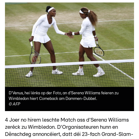
D'Venus, hei lénks op der Foto, an d'Serena Williams feieren zu
Wimbledon hiert Comeback am Dammen-Dubbel.
©
AFP
4 Joer no hirem leschte Match ass d'Serena Williams
zeréck zu Wimbledon. D'Organisateuren hunn en
Dënschdeg annoncéiert, datt déi 23-fach Grand-Slam-