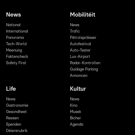
News
Mobilitéit
National
News
International
Trafic
Panorama
Pëtrolspräisser
Tech-World
Autofestival
Meenung
Auto-Tester
Faktencheck
Lux-Airport
Safety First
Radar-Kontrollen
Guidage Parking
Annoncen
Life
Kultur
News
News
Gastronomie
Kino
Gesondheet
Musek
Reesen
Bicher
Spenden
Agenda
Déiererubrik