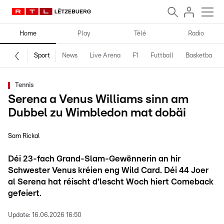
Home
Play
Télé
Radio
Sport
News
Live Arena
F1
Futtball
Basketball
Tennis
Serena a Venus Williams sinn am
Dubbel zu Wimbledon mat dobäi
Sam Rickal
Déi 23-fach Grand-Slam-Gewënnerin an hir
Schwester Venus kréien eng Wild Card. Déi 44 Joer
al Serena hat réischt d'lescht Woch hiert Comeback
gefeiert.
Update:
16.06.2026 16:50