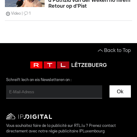
d'Patrizia van der Weken no hirem
Retour op d'Pist
Video
1
Back to Top
Schreift Iech an eis Newsletteren an :
Ok
Vous souhaitez faire de la publicité sur RTL.lu ? Prenez contact
directement avec notre régie publicitaire IPLuxembourg