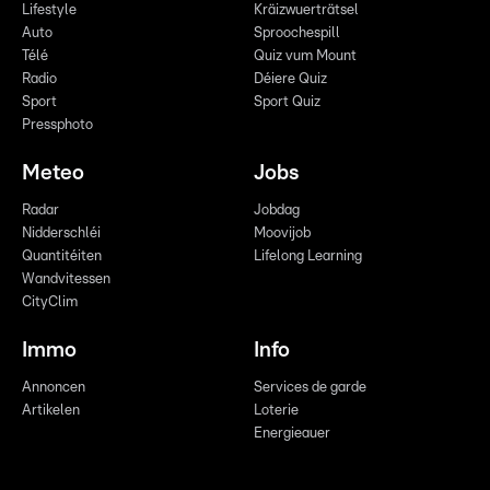
Lifestyle
Kräizwuerträtsel
Auto
Sproochespill
Télé
Quiz vum Mount
Radio
Déiere Quiz
Sport
Sport Quiz
Pressphoto
Meteo
Jobs
Radar
Jobdag
Nidderschléi
Moovijob
Quantitéiten
Lifelong Learning
Wandvitessen
CityClim
Immo
Info
Annoncen
Services de garde
Artikelen
Loterie
Energieauer