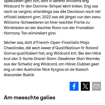
Spekuléiert gëtt och, datt d'Serena Williams eng
Wildcard fir den Damme-Simpel kéint kréien. Eng ass
nach ze verginn, allerdéngs ass dës Decisioun nach net
offiziell bekannt ginn. 2022 ass déi jéngst vun den zwou
Williams-Schwesteren an hirer leschter Partie zu
Wimbledon an der éischter Ronn vun der Franséisin
Harmony Tan eliminéiert ginn.
Sécher ass, datt d'French-Open-Finallistin Maja
Chwalinska, déi sech iwwer d'Qualifikatioun fir Roland
Garros qualifizéiert hat, eng Wildcard krit. Bei den Häre
krut den 3-fache Grand-Slam-Gewënner Stan Warinka
aus der Schwäiz eng Wildcard, am Hären Dubbel geet
eng un den Australier Nick Kyrgios an de Kasach
Alexander Bublik.
Am meeschte gelies