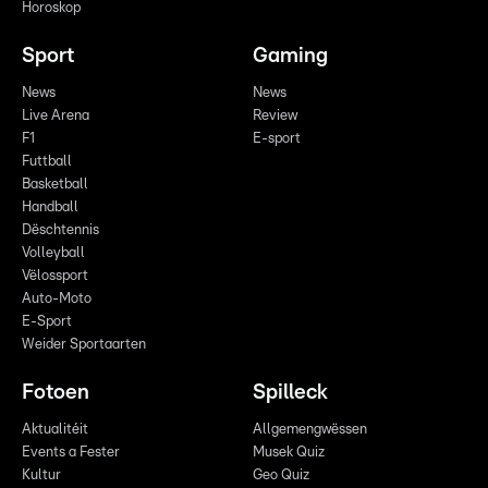
Horoskop
Sport
Gaming
News
News
Live Arena
Review
F1
E-sport
Futtball
Basketball
Handball
Dëschtennis
Volleyball
Vëlossport
Auto-Moto
E-Sport
Weider Sportaarten
Fotoen
Spilleck
Aktualitéit
Allgemengwëssen
Events a Fester
Musek Quiz
Kultur
Geo Quiz