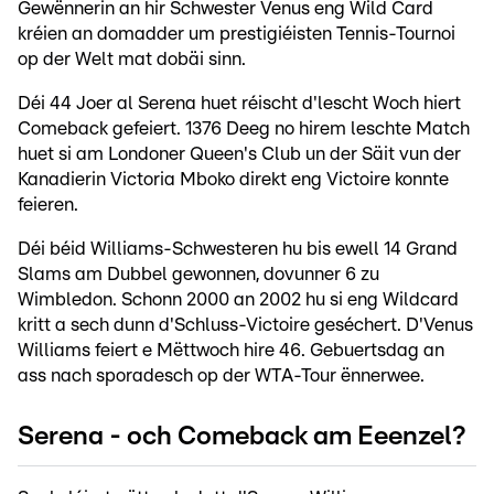
Gewënnerin an hir Schwester Venus eng Wild Card
kréien an domadder um prestigiéisten Tennis-Tournoi
op der Welt mat dobäi sinn.
Déi 44 Joer al Serena huet réischt d'lescht Woch hiert
Comeback gefeiert. 1376 Deeg no hirem leschte Match
huet si am Londoner Queen's Club un der Säit vun der
Kanadierin Victoria Mboko direkt eng Victoire konnte
feieren.
Déi béid Williams-Schwesteren hu bis ewell 14 Grand
Slams am Dubbel gewonnen, dovunner 6 zu
Wimbledon. Schonn 2000 an 2002 hu si eng Wildcard
kritt a sech dunn d'Schluss-Victoire geséchert. D'Venus
Williams feiert e Mëttwoch hire 46. Gebuertsdag an
ass nach sporadesch op der WTA-Tour ënnerwee.
Serena - och Comeback am Eeenzel?