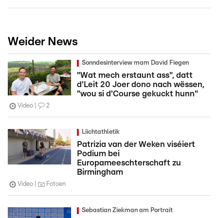
Weider News
Sonndesinterview mam David Fiegen
"Wat mech erstaunt ass", datt
d'Leit 20 Joer dono nach wëssen,
"wou si d'Course gekuckt hunn"
Video
2
Liichtathletik
Patrizia van der Weken viséiert
Podium bei
Europameeschterschaft zu
Birmingham
Video
Fotoen
Sebastian Ziekman am Portrait