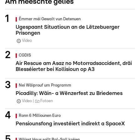
Am meeschte gelies
Ëmmer méi Gewalt vun Detenuen
Ugespaant Situatioun an de Lëtzebuerger
Prisongen
Video
CGDIS
Air Rescue am Asaz no Motorradsaccident, dräi
Blesséierter bei Kollisioun op A3
Nei Wäiprouf um Programm
Picadilly: Wäin- a Wënzerfest zu Briedemes
Video
Fotoen
Ronn 6 Milliounen Euro
Pensiounsfong investéiert indirekt a SpaceX
Wäisst Haus sollt Bal-Sall kréien