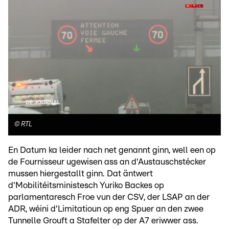
©
RTL
En Datum ka leider nach net genannt ginn, well een op
de Fournisseur ugewisen ass an d'Austauschstécker
mussen hiergestallt ginn. Dat äntwert
d'Mobilitéitsministesch Yuriko Backes op
parlamentaresch Froe vun der CSV, der LSAP an der
ADR, wéini d'Limitatioun op eng Spuer an den zwee
Tunnelle Grouft a Stafelter op der A7 eriwwer ass.