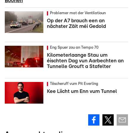
Boonen
Problemer mat der Ventilatioun
Op der A7 brauch een an
nächster Zäit méi Gedold
Eng Spuer zou an Tempo 70
Kilometerlaange Stau um
éischten Dag vun Aarbechten an
Tunnelle Grouft a Stafelter
Tëscheruff vum Pit Everling
Kee Liicht um Enn vum Tunnel