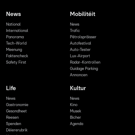
News
Mobilitéit
National
News
International
Trafic
Panorama
Pëtrolspräisser
Tech-World
Autofestival
Meenung
Auto-Tester
Faktencheck
Lux-Airport
Safety First
Radar-Kontrollen
Guidage Parking
Annoncen
Life
Kultur
News
News
Gastronomie
Kino
Gesondheet
Musek
Reesen
Bicher
Spenden
Agenda
Déiererubrik