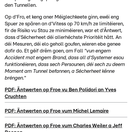
den Tunnellen.
Op d'Fro, et keng aner Méiglechkeete ginn, ewéi eng
Spuer ze spären an d'Vitess op 70 km/h ze limitéieren,
fir de Risiko vu Stau ze miniméieren, war et d'Äntwert,
dass d'Sécherheet déi allerhéchste Prioritéit hätt. An
déi Mesuren, déi elo geholl goufen, wieren ebe genee
dofir do. Et géif drëm goen, am Fall
"vun engem
Accident mat engem Brand, dass all d'Systemer esou
funktionéieren, dass sech Persounen, déi sech zu deem
Moment am Tunnel befannen, a Sécherheet kënne
bréngen.
"
PDF: Äntwerten op Froe vu Ben Polidori an Yves
Cruchten
PDF: Äntwerten op Froe vum Michel Lemaire
PDF: Äntwerten op Froe vum Charles Weiler a Jeff