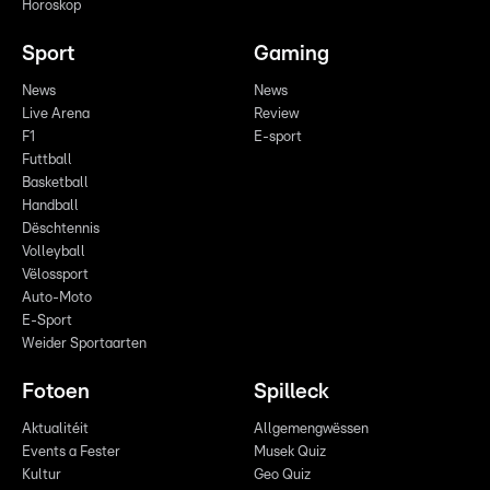
Horoskop
Sport
Gaming
News
News
Live Arena
Review
F1
E-sport
Futtball
Basketball
Handball
Dëschtennis
Volleyball
Vëlossport
Auto-Moto
E-Sport
Weider Sportaarten
Fotoen
Spilleck
Aktualitéit
Allgemengwëssen
Events a Fester
Musek Quiz
Kultur
Geo Quiz