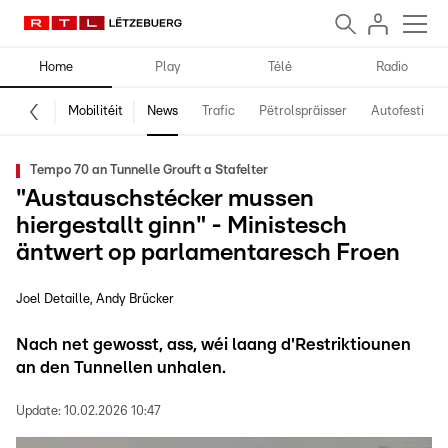
Home
Play
Télé
Radio
Mobilitéit
News
Trafic
Pëtrolspräisser
Autofestival
Tempo 70 an Tunnelle Grouft a Stafelter
"Austauschstécker mussen
hiergestallt ginn" - Ministesch
äntwert op parlamentaresch Froen
Joel Detaille
Andy Brücker
Nach net gewosst, ass, wéi laang d'Restriktiounen
an den Tunnellen unhalen.
Update:
10.02.2026 10:47