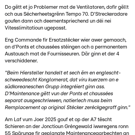
Do gëtt et jo Problemer mat de Ventilatoren, dofir gëllt
och aus Sécherheetsgrënn Tempo 70. D'Streckeradare
goufen dann och deementspriechend un déi nei
Vitesslimitatioun ugepasst.
Eng Commande fir Ersatzstécker wier awer gemaach,
an d'Ponts et chaussées stéingen och a permanentem
Austausch mat de Fournisseuren. Där ginn et der 4
verschiddener.
"Beim Hiersteller handelt et sech ëm en englescht-
schweedescht Konglomerat, dat viru kuerzem an e
südkoreaneschen Grupp integréiert ginn ass.
D'Maintenance gëtt vun der Ponts et chaussées
separat ausgeschriwwen, natierlech muss beim
Remplacement op original Stécker zeréckgegraff ginn."
Am Laf vum Joer 2025 gouf et op der A7 tëscht
Schieren an der Jonctioun Gréngewald iwwregens ronn
55 Spärunge fir geplangte Maintenanceaarbechten an