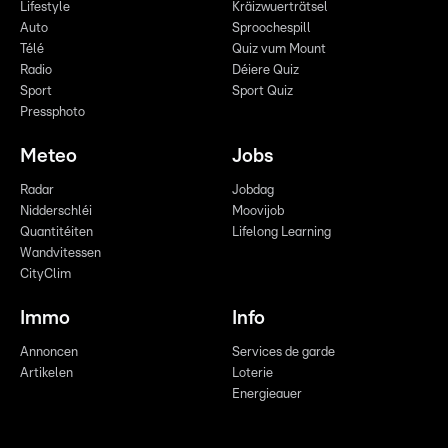
Lifestyle
Kräizwuerträtsel
Auto
Sproochespill
Télé
Quiz vum Mount
Radio
Déiere Quiz
Sport
Sport Quiz
Pressphoto
Meteo
Jobs
Radar
Jobdag
Nidderschléi
Moovijob
Quantitéiten
Lifelong Learning
Wandvitessen
CityClim
Immo
Info
Annoncen
Services de garde
Artikelen
Loterie
Energieauer