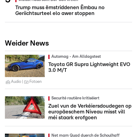
Trump muss ëmstriddenen Ëmbau no
Geriichtsurteel elo awer stoppen
Weider News
Automag - Am Alldagstest
Toyota GR Supra Lightweight EVO
3.0 M/T
Audio
Fotoen
Securité routière kritiséiert
Zuel vun de Verkéiersdoudegen op
europäeschem Niveau misst vill
méi staark erofgoen
Net mam Quad duerch de Schoulhaff