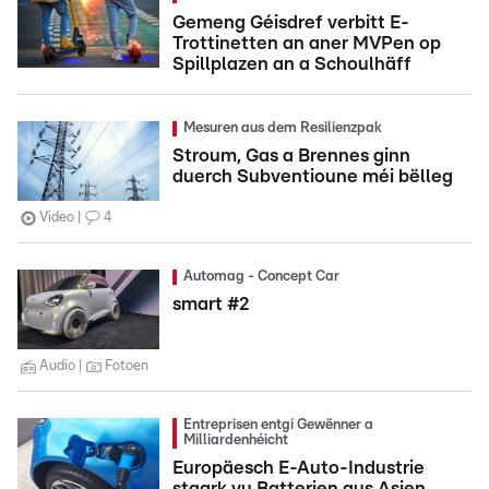
Gemeng Géisdref verbitt E-
Trottinetten an aner MVPen op
Spillplazen an a Schoulhäff
Mesuren aus dem Resilienzpak
Stroum, Gas a Brennes ginn
duerch Subventioune méi bëlleg
Video
4
Automag - Concept Car
smart #2
Audio
Fotoen
Entreprisen entgi Gewënner a
Milliardenhéicht
Europäesch E-Auto-Industrie
staark vu Batterien aus Asien