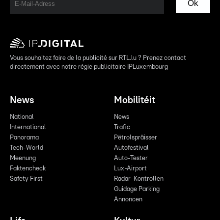
Ok
Vous souhaitez faire de la publicité sur RTL.lu ? Prenez contact
directement avec notre régie publicitaire IPLuxembourg
News
Mobilitéit
National
News
International
Trafic
Panorama
Pëtrolspräisser
Tech-World
Autofestival
Meenung
Auto-Tester
Faktencheck
Lux-Airport
Safety First
Radar-Kontrollen
Guidage Parking
Annoncen