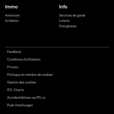
Immo
Info
Annoncen
Services de garde
Artikelen
Loterie
Energieauer
Feedback
Conditions d'utilisation
Privacy
Politique en matière de cookies
Gestion des cookies
RTL Charte
Accidentsfotoen op RTL.lu
Push Astellungen