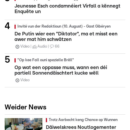
Jeunesse Esch condamnéiert Virfall a kënnegt
Enquête un
Invité vun der Redaktioun (10. August) - Gast Gibéryen
De Putin wier een "Diktator", ma et misst een
awer mat him schwätzen
Video
Audio
66
"Op kee Fall ouni spezielle Brëll"
Op wat een oppasse muss, wann een déi
partiell Sonnendäischtert kucke wëll
Video
Weider News
Trotz Aarbecht keng Chance op Wunnen
Däiwelskrees Noutlogementer