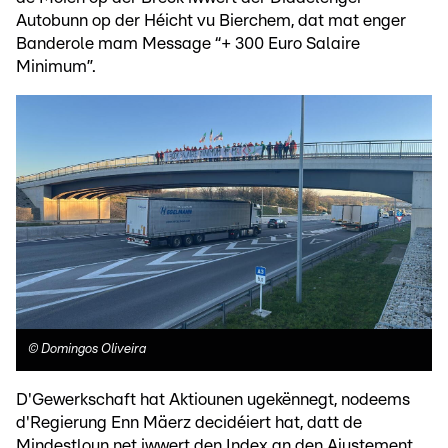
Autobunn op der Héicht vu Bierchem, dat mat enger
Banderole mam Message “+ 300 Euro Salaire
Minimum”.
©
Domingos Oliveira
D'Gewerkschaft hat Aktiounen ugekënnegt, nodeems
d'Regierung Enn Mäerz decidéiert hat, datt de
Mindestloun net iwwert den Index an den Ajustement