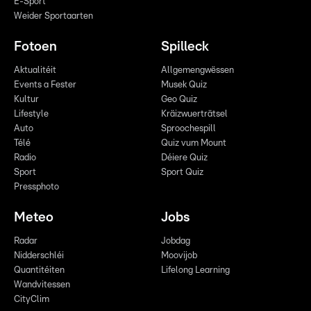
E-Sport
Weider Sportaarten
Fotoen
Spilleck
Aktualitéit
Allgemengwëssen
Events a Fester
Musek Quiz
Kultur
Geo Quiz
Lifestyle
Kräizwuerträtsel
Auto
Sproochespill
Télé
Quiz vum Mount
Radio
Déiere Quiz
Sport
Sport Quiz
Pressphoto
Meteo
Jobs
Radar
Jobdag
Nidderschléi
Moovijob
Quantitéiten
Lifelong Learning
Wandvitessen
CityClim