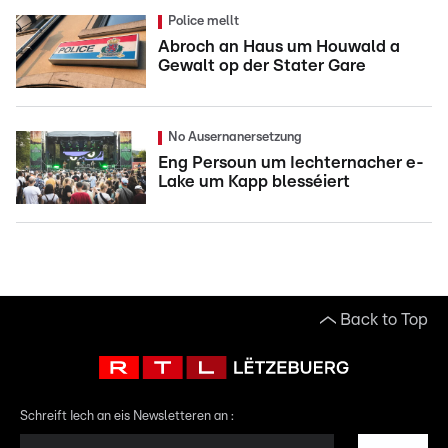
Police mellt
Abroch an Haus um Houwald a
Gewalt op der Stater Gare
No Ausernanersetzung
Eng Persoun um Iechternacher e-
Lake um Kapp blesséiert
Back to Top
Schreift Iech an eis Newsletteren an :