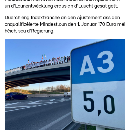
un d'Lounentwécklung eraus an d'Luucht gesat gëtt.
Duerch eng Indextranche an den Ajustement ass den
onqualifizéierte Mindestloun den 1. Januar 170 Euro méi
héich, sou d'Regierung.