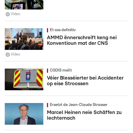
Video
Et ass definitiv
AMMD ënnerschreift keng nei
Konventioun mat der CNS
Video
CGDIS mellt
Véier Blesséierter bei Accidenter
op eise Stroossen
Ersetzt de Jean-Claude Strasser
Marcel Heinen neie Schäffen zu
Iechternach