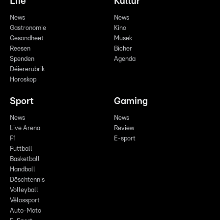
Life
Kultur
News
News
Gastronomie
Kino
Gesondheet
Musek
Reesen
Bicher
Spenden
Agenda
Déiererubrik
Horoskop
Sport
Gaming
News
News
Live Arena
Review
F1
E-sport
Futtball
Basketball
Handball
Dëschtennis
Volleyball
Vëlossport
Auto-Moto