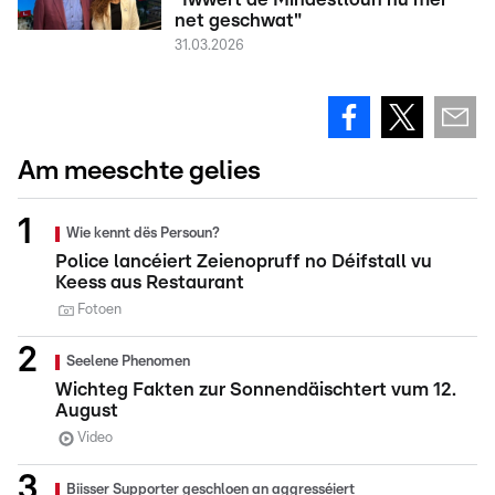
net geschwat"
31.03.2026
Am meeschte gelies
Wie kennt dës Persoun?
Police lancéiert Zeienopruff no Déifstall vu
Keess aus Restaurant
Fotoen
Seelene Phenomen
Wichteg Fakten zur Sonnendäischtert vum 12.
August
Video
Biisser Supporter geschloen an aggresséiert