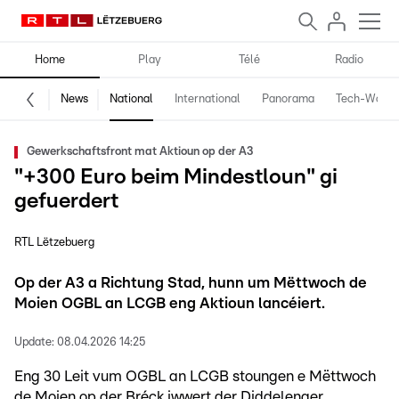
Home
Play
Télé
Radio
News
National
International
Panorama
Tech-World
Gewerkschaftsfront mat Aktioun op der A3
"+300 Euro beim Mindestloun" gi
gefuerdert
RTL Lëtzebuerg
Op der A3 a Richtung Stad, hunn um Mëttwoch de
Moien OGBL an LCGB eng Aktioun lancéiert.
Update:
08.04.2026 14:25
Eng 30 Leit vum OGBL an LCGB stoungen e Mëttwoch
de Moien op der Bréck iwwert der Diddelenger