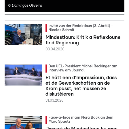
©
Domingos Oliveira
Invité vun der Redaktioun (3. Abrëll) -
Nicolas Schmit
Mindestloun: Kritik a Reflexioune
fir d'Regierung
03.04.2026
Den UEL-President Michel Reckinger am
Interview am Journal
Et hätt een d'Impressioun, dass
et de Gewerkschaften an de
Krom passt, net mussen ze
diskutéieren
31.03.2026
Face-à-face mam Nora Back an dem
Marc Spautz
"Iwwert de Mindestloun hu mer