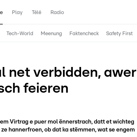
e
Play
Télé
Radio
Tech-World
Meenung
Faktencheck
Safety First
l net verbidden, awer
sch feieren
 Virtrag e puer mol ënnerstrach, datt et wichteg
n ze hannerfroen, ob dat ka stëmmen, wat se engem