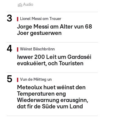
Audio
Lionel Messi am Trauer
Jorge Messi am Alter vun 68
Joer gestuerwen
Wéinst Bëschbränn
Iwwer 200 Leit um Gardaséi
evakuéiert, och Touristen
Vun de Mëtteg un
Meteolux huet wéinst den
Temperaturen eng
Wiederwarnung erausginn,
dat fir de Süde vum Land