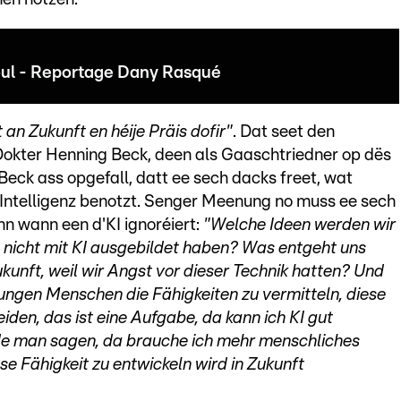
oul - Reportage Dany Rasqué
 an Zukunft en héije Präis dofir"
. Dat seet den
okter Henning Beck, deen als Gaaschtriedner op dës
Beck ass opgefall, datt ee sech dacks freet, wat
 Intelligenz benotzt. Senger Meenung no muss ee sech
n wann een d'KI ignoréiert:
"Welche Ideen werden wir
n nicht mit KI ausgebildet haben? Was entgeht uns
unft, weil wir Angst vor dieser Technik hatten? Und
jungen Menschen die Fähigkeiten zu vermitteln, diese
eiden, das ist eine Aufgabe, da kann ich KI gut
e man sagen, da brauche ich mehr menschliches
ese Fähigkeit zu entwickeln wird in Zukunft