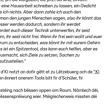
r eine Hausarbeit schreiben zu lassen, ein Gedicht
ne ich nichts. Aber dann zahle ich auch den
 man den jungen Menschen sagen, also ihr könnt das
esser werden dadurch, sondern ihr werdet
erdet euch dieser Technik unterwerfen, ihr seid
 ihr seid nicht frei. Wenn ihr frei sein wollt und euer
rum zu entscheiden, was könnt ihr mit eurem Gehirn
 ist ein Spitzentool, das kann euch helfen, aber es
ausmacht, sich Ziele zu setzen, Sachen zu
aufzustellen."
d'KI notzt an dofir gëtt et zu Lëtzebuerg och de
"KI
n ënnert anerem Tools bitt fir d'Schüler, fir
h stéing nach bëssen oppen am Raum. Nämlech déi,
Wëssenspréiwung wier. Méiglecherweis missten déi