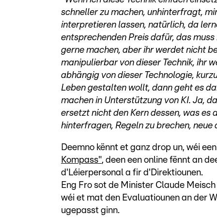
schneller zu machen, unhinterfragt, mi
interpretieren lassen, natürlich, da ler
entsprechenden Preis dafür, das muss
gerne machen, aber ihr werdet nicht b
manipulierbar von dieser Technik, ihr w
abhängig von dieser Technologie, kurzum,
Leben gestalten wollt, dann geht es da
machen in Unterstützung von KI. Ja, das
ersetzt nicht den Kern dessen, was es 
hinterfragen, Regeln zu brechen, neue 
Deemno kënnt et ganz drop un, wéi een 
Kompass"
, deen een online fënnt an dee
d'Léierpersonal a fir d'Direktiounen.
Eng Fro sot de Minister Claude Meisc
wéi et mat den Evaluatiounen an der 
ugepasst ginn.