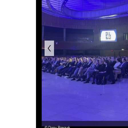
©
Dany Rasqué