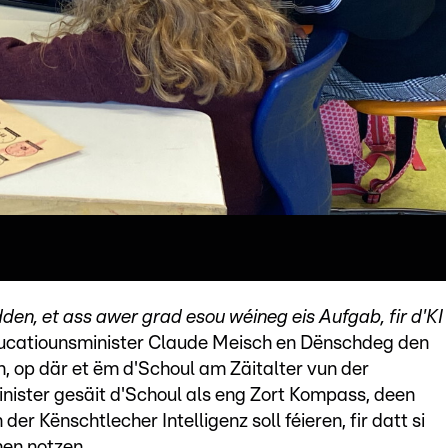
idden, et ass awer grad esou wéineg eis Aufgab, fir d'KI
ucatiounsminister Claude Meisch en Dënschdeg den
 op där et ëm d'Schoul am Zäitalter vun der
nister gesäit d'Schoul als eng Zort Kompass, deen
er Kënschtlecher Intelligenz soll féieren, fir datt si
nen notzen.