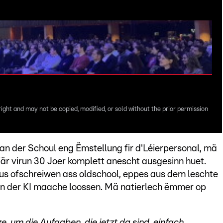
right and may not be copied, modified, or sold without the prior permission
 an der Schoul eng Ëmstellung fir d'Léierpersonal, mä
riär virun 30 Joer komplett anescht ausgesinn huet.
s ofschreiwen ass oldschool, eppes aus dem leschte
un der KI maache loossen. Mä natierlech ëmmer op
e, um die Aufgaben, die jetzt da sind, einfach