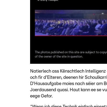
The photos published on this site are subject to copy
of the owner of the site in question.
Natierlech ass Kënschtlech Intelligenz
och fir d'Elteren, deenen hir Schoulkar
D'Hausaufgabe moies nach séier am Bu
Joerdausend quasi. Haut kann ee se v
eege Gefor.
"Wenn ich diese Technik einfach einsetz