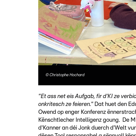
©
Christophe Hochard
"Et ass net eis Aufgab, fir d'KI ze verb
onkritesch ze feieren."
Dat huet den Ed
Owend op enger Konferenz ënnerstrach,
Kënschtlecher Intelligenz goung. De Mi
d'Kanner an déi Jonk duerch d'Welt vun d
dësen Tool responsabel a sënnvoll kën