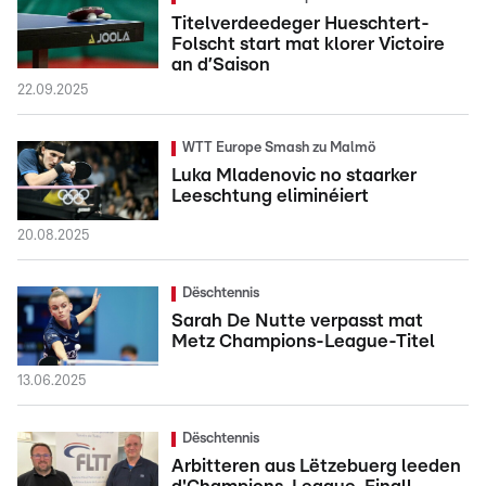
Titelverdeedeger Hueschtert-
Folscht start mat klorer Victoire
an d’Saison
22.09.2025
WTT Europe Smash zu Malmö
Luka Mladenovic no staarker
Leeschtung eliminéiert
20.08.2025
Dëschtennis
Sarah De Nutte verpasst mat
Metz Champions-League-Titel
13.06.2025
Dëschtennis
Arbitteren aus Lëtzebuerg leeden