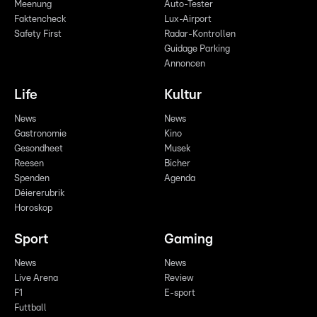
Meenung
Auto-Tester
Faktencheck
Lux-Airport
Safety First
Radar-Kontrollen
Guidage Parking
Annoncen
Life
Kultur
News
News
Gastronomie
Kino
Gesondheet
Musek
Reesen
Bicher
Spenden
Agenda
Déiererubrik
Horoskop
Sport
Gaming
News
News
Live Arena
Review
F1
E-sport
Futtball