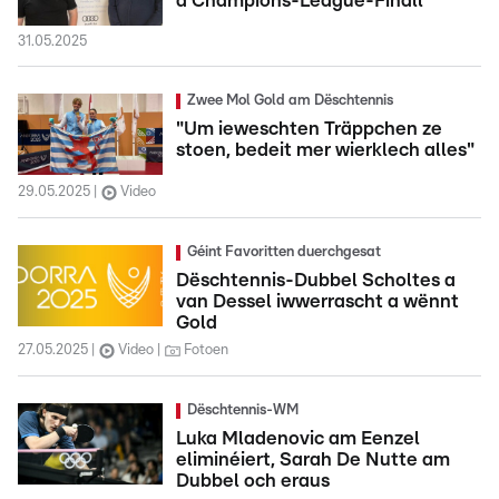
d'Champions-League-Finall
31.05.2025
Zwee Mol Gold am Dëschtennis
"Um ieweschten Träppchen ze
stoen, bedeit mer wierklech alles"
29.05.2025
Video
Géint Favoritten duerchgesat
Dëschtennis-Dubbel Scholtes a
van Dessel iwwerrascht a wënnt
Gold
27.05.2025
Video
Fotoen
Dëschtennis-WM
Luka Mladenovic am Eenzel
eliminéiert, Sarah De Nutte am
Dubbel och eraus