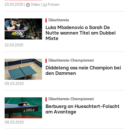
23.03.2025
Video
Fotoen
Dëschtennis
Luka Mladenovic a Sarah De
Nutte wannen Titel am Dubbel
Mixte
22.03.2025
Dëschtennis-Championnat
Diddeleng ass neie Champion bei
den Dammen
09.03.2025
Dëschtennis-Championnat
Berbuerg an Hueschtert-Folscht
am Avantage
08.03.2025