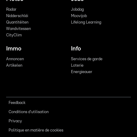
Radar
Jobdag
Nidderschléi
Moovijob
Quantitéiten
Lifelong Learning
Wandvitessen
CityClim
Immo
Info
Annoncen
Services de garde
Artikelen
Loterie
Energieauer
Feedback
Conditions d'utilisation
Privacy
Politique en matière de cookies