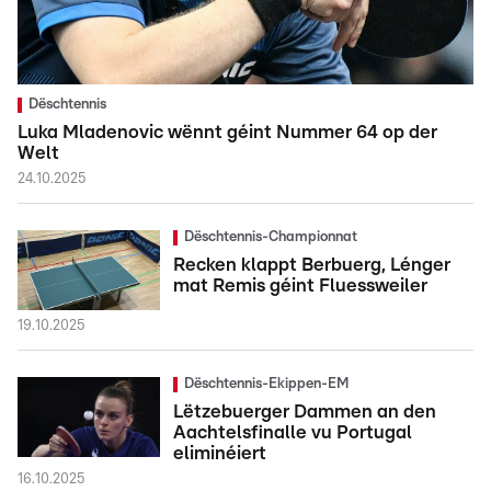
Dëschtennis
Luka Mladenovic wënnt géint Nummer 64 op der
Welt
24.10.2025
Dëschtennis-Championnat
Recken klappt Berbuerg, Lénger
mat Remis géint Fluessweiler
19.10.2025
Dëschtennis-Ekippen-EM
Lëtzebuerger Dammen an den
Aachtelsfinalle vu Portugal
eliminéiert
16.10.2025