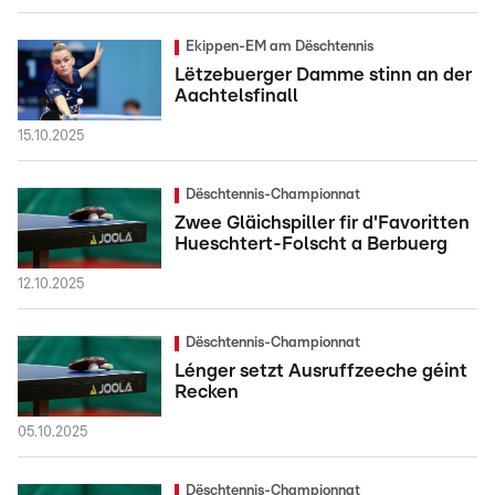
Ekippen-EM am Dëschtennis
Lëtzebuerger Damme stinn an der
Aachtelsfinall
15.10.2025
Dëschtennis-Championnat
Zwee Gläichspiller fir d'Favoritten
Hueschtert-Folscht a Berbuerg
12.10.2025
Dëschtennis-Championnat
Lénger setzt Ausruffzeeche géint
Recken
05.10.2025
Dëschtennis-Championnat