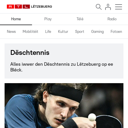
Home
Play
Télé
Radio
News
Mobilitéit
Life
Kultur
Sport
Gaming
Fotoen
Dëschtennis
Alles iwwer den Dëschtennis zu Lëtzebuerg op ee
Bléck.