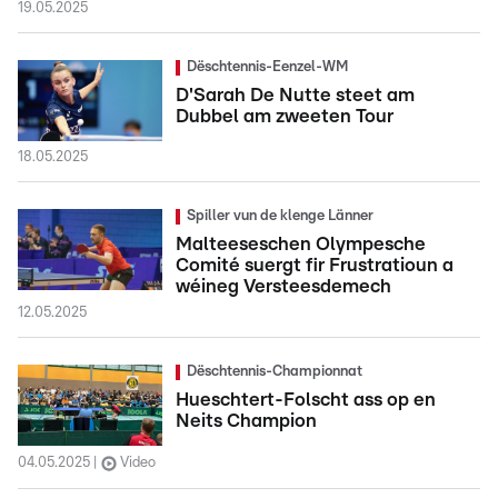
19.05.2025
Dëschtennis-Eenzel-WM
D'Sarah De Nutte steet am
Dubbel am zweeten Tour
18.05.2025
Spiller vun de klenge Länner
Malteeseschen Olympesche
Comité suergt fir Frustratioun a
wéineg Versteesdemech
12.05.2025
Dëschtennis-Championnat
Hueschtert-Folscht ass op en
Neits Champion
04.05.2025
Video