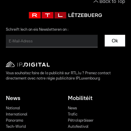
Back to Top
Schreift Iech an eis Newsletteren an :
Ok
Vous souhaitez faire de la publicité sur RTL.lu ? Prenez contact
directement avec notre régie publicitaire IPLuxembourg
News
Mobilitéit
National
News
International
Trafic
Panorama
Pëtrolspräisser
Tech-World
Autofestival