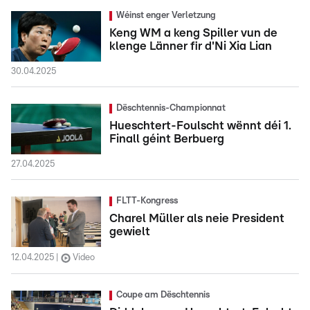
Wéinst enger Verletzung
Keng WM a keng Spiller vun de
klenge Länner fir d'Ni Xia Lian
30.04.2025
Dëschtennis-Championnat
Hueschtert-Foulscht wënnt déi 1.
Finall géint Berbuerg
27.04.2025
FLTT-Kongress
Charel Müller als neie President
gewielt
12.04.2025
Video
Coupe am Dëschtennis