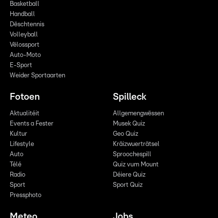
Basketball
Handball
Dëschtennis
Volleyball
Vëlossport
Auto-Moto
E-Sport
Weider Sportaarten
Fotoen
Spilleck
Aktualitéit
Allgemengwëssen
Events a Fester
Musek Quiz
Kultur
Geo Quiz
Lifestyle
Kräizwuerträtsel
Auto
Sproochespill
Télé
Quiz vum Mount
Radio
Déiere Quiz
Sport
Sport Quiz
Pressphoto
Meteo
Jobs