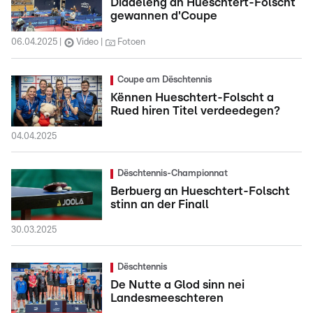
Diddeleng an Hueschtert-Folscht
gewannen d'Coupe
06.04.2025
Video
Fotoen
Coupe am Dëschtennis
Kënnen Hueschtert-Folscht a
Rued hiren Titel verdeedegen?
04.04.2025
Dëschtennis-Championnat
Berbuerg an Hueschtert-Folscht
stinn an der Finall
30.03.2025
Dëschtennis
De Nutte a Glod sinn nei
Landesmeeschteren