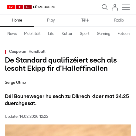
Home
Play
Télé
Radio
News
Mobilitéit
Life
Kultur
Sport
Gaming
Fotoen
Coupe am Handball
De Standard qualifizéiert sech als
lescht Ekipp fir d'Halleffinallen
Serge Olmo
Déi Bouneweger hu sech zu Dikrech kloer mat 34:25
duerchgesat.
Update:
14.02.2026 12:22