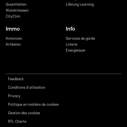
Quantitéiten
Lifelong Learning
Wandvitessen
CityClim
Immo
Info
Annoncen
Services de garde
Artikelen
Loterie
Energieauer
Feedback
Conditions d'utilisation
Privacy
Politique en matière de cookies
Gestion des cookies
RTL Charte