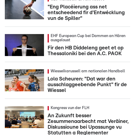
"Eng Placéierung ass net
entscheedend fir d'Entwécklung
vun de Spiller"
EHF European Cup bei Dammen an Hären
ausgeloust
Fir den HB Diddeleng geet et op
Thessaloniki bei den A.C. PAOK
Wiesselkarussell am nationalen Handball
Lola Scheuren: "Dat war den
ausschlaggeebende Punkt" fir de
Wiessel
Kongress vun der FLH
An Zukunft besser
Zesummenaarbecht mat Veräiner,
Diskussioune bei Upassunge vu
Statutten a Reglementer