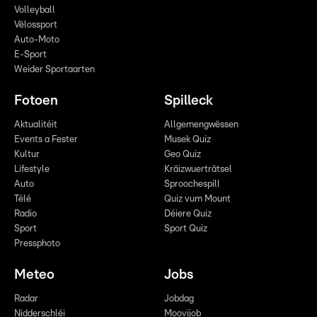
Volleyball
Vëlossport
Auto-Moto
E-Sport
Weider Sportaarten
Fotoen
Spilleck
Aktualitéit
Allgemengwëssen
Events a Fester
Musek Quiz
Kultur
Geo Quiz
Lifestyle
Kräizwuerträtsel
Auto
Sproochespill
Télé
Quiz vum Mount
Radio
Déiere Quiz
Sport
Sport Quiz
Pressphoto
Meteo
Jobs
Radar
Jobdag
Nidderschléi
Moovijob