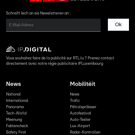
Schreift Iech an eis Newsletteren an :
Ok
Vous souhaitez faire de la publicité sur RTL.lu ? Prenez contact
directement avec notre régie publicitaire IPLuxembourg
News
Mobilitéit
National
News
International
Trafic
Panorama
Pëtrolspräisser
Tech-World
Autofestival
Meenung
Auto-Tester
Faktencheck
Lux-Airport
Safety First
Radar-Kontrollen