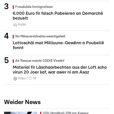
Frauduléis Immigratioun
6.000 Euro fir falsch Pabeieren an Demarchë
bezuelt
Audio
No Mëssverständnis ewechgeheit
Lottoschäi mat Millioune-Gewënn a Poubellë
fonnt
Air Rescue mécht CGDIS Virwërf
Material fir Läschaarbechten aus der Loft scho
virun 20 Joer kaf, war awer ni am Asaz
Video
19
Weider News
U20-Handball-EM am Kosovo