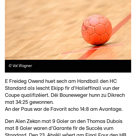
©
Val Wagner
E Freideg Owend huet sech am Handball den HC
Standard als lescht Ekipp fir d'Halleffinall vun der
Coupe qualifizéiert. Déi Bouneweger hunn zu Dikrech
mat 34:25 gewonnen.
An der Paus war de Favorit scho 14:8 am Avantage.
Den Alen Zekan mat 9 Goler an den Thomas Dubois
mat 8 Goler waren d'Garante fir de Succès vum
Standard. Den 23. Abrëll wäert am Final Four den
HB