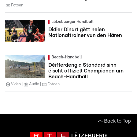
Fotoen
Lëtzebuerger Handball
Didier Dinart gëtt neien
Nationaltrainer vun den Hären
Beach-Handball
Déifferdeng a Standard sinn
éischt offiziell Championen am
Beach-Handball
Video
Audio
Fotoen
Back to Top