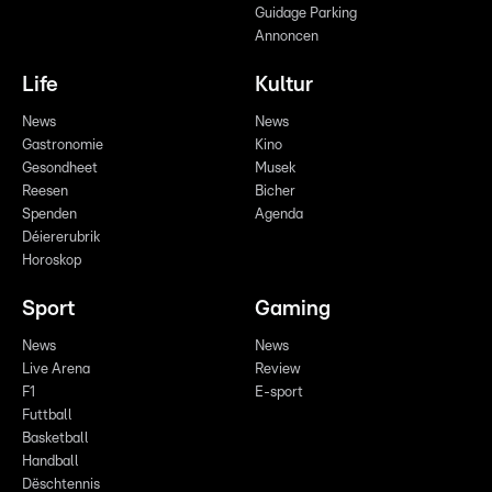
Guidage Parking
Annoncen
Life
Kultur
News
News
Gastronomie
Kino
Gesondheet
Musek
Reesen
Bicher
Spenden
Agenda
Déiererubrik
Horoskop
Sport
Gaming
News
News
Live Arena
Review
F1
E-sport
Futtball
Basketball
Handball
Dëschtennis