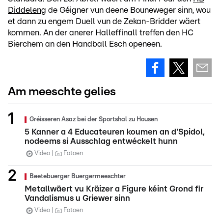
Diddeleng
de Géigner vun deene Bouneweger sinn, wou
et dann zu engem Duell vun de Zekan-Bridder wäert
kommen. An der anerer Halleffinall treffen den HC
Bierchem an den Handball Esch openeen.
Am meeschte gelies
Gréisseren Asaz bei der Sportshal zu Housen
5 Kanner a 4 Educateuren koumen an d'Spidol,
nodeems si Ausschlag entwéckelt hunn
Video
Fotoen
Beetebuerger Buergermeeschter
Metallwäert vu Kräizer a Figure kéint Grond fir
Vandalismus u Griewer sinn
Video
Fotoen