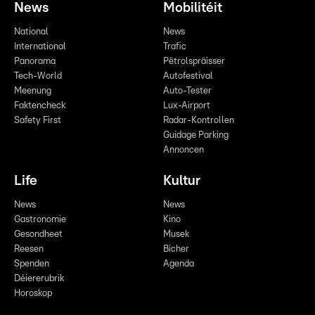
News
Mobilitéit
National
News
International
Trafic
Panorama
Pëtrolspräisser
Tech-World
Autofestival
Meenung
Auto-Tester
Faktencheck
Lux-Airport
Safety First
Radar-Kontrollen
Guidage Parking
Annoncen
Life
Kultur
News
News
Gastronomie
Kino
Gesondheet
Musek
Reesen
Bicher
Spenden
Agenda
Déiererubrik
Horoskop