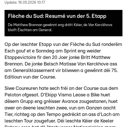
Update:
18.05.2026 10:17
Flèche du Sud: Resumé vun der 5. Etapp
De Matthew Brennan gewënnt eng drëtt Kéier, de Van Kerckhove
bleift Éischten am General.
Op der leschter Etapp vun der Flèche du Sud ronderëm
Esch gouf et e Sonndeg am Sprint eng weider
Etappevictoire fir den 20 Joer jonke Britt Matthew
Brennan. De jonke Belsch Matisse Van Kerckhove ass
am Generalklassement vir bliwwen a gewënnt déi 75.
Editioun vun der Course.
Siwe Coureuren hate sech fréi an der Course aus dem
Peloton ofgesat. D'Ekipp Visma Lease a Bike huet
dësem Grupp eng gréisser Avance zougestanen, huet
awer an deene leschten zwee, vun am Ganzen aacht
Tier, richteg op den Tempo gedréckt an ass d'Lach am
leschten Tour zougefuer. Déi leschte Kéier de Keeler