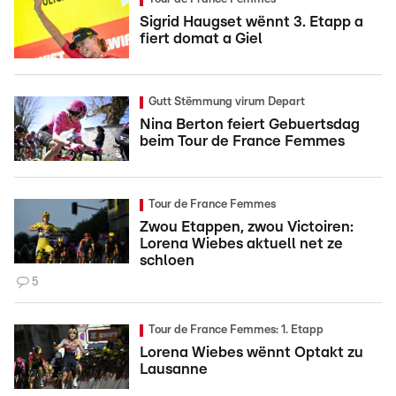
Sigrid Haugset wënnt 3. Etapp a
fiert domat a Giel
Gutt Stëmmung virum Depart
Nina Berton feiert Gebuertsdag
beim Tour de France Femmes
Tour de France Femmes
Zwou Etappen, zwou Victoiren:
Lorena Wiebes aktuell net ze
schloen
5
Tour de France Femmes: 1. Etapp
Lorena Wiebes wënnt Optakt zu
Lausanne