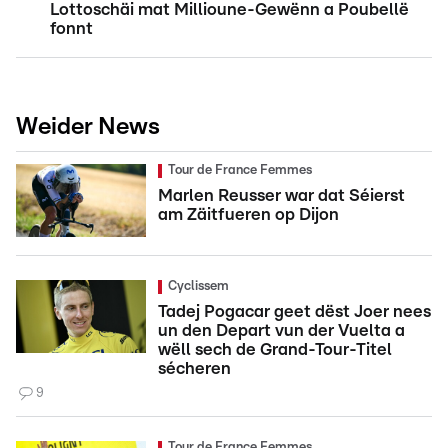
Lottoschäi mat Millioune-Gewënn a Poubellë
fonnt
Weider News
Tour de France Femmes
Marlen Reusser war dat Séierst
am Zäitfueren op Dijon
Cyclissem
Tadej Pogacar geet dëst Joer nees
un den Depart vun der Vuelta a
wëll sech de Grand-Tour-Titel
sécheren
9
Tour de France Femmes