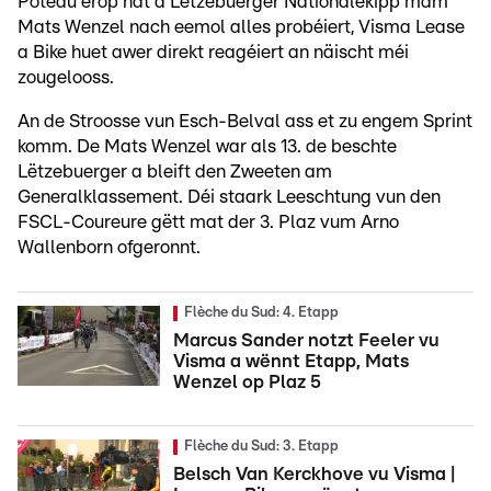
Poteau erop hat d'Lëtzebuerger Nationalekipp mam
Mats Wenzel nach eemol alles probéiert, Visma Lease
a Bike huet awer direkt reagéiert an näischt méi
zougelooss.
An de Stroosse vun Esch-Belval ass et zu engem Sprint
komm. De Mats Wenzel war als 13. de beschte
Lëtzebuerger a bleift den Zweeten am
Generalklassement. Déi staark Leeschtung vun den
FSCL-Coureure gëtt mat der 3. Plaz vum Arno
Wallenborn ofgeronnt.
Flèche du Sud: 4. Etapp
Marcus Sander notzt Feeler vu
Visma a wënnt Etapp, Mats
Wenzel op Plaz 5
Flèche du Sud: 3. Etapp
Belsch Van Kerckhove vu Visma |