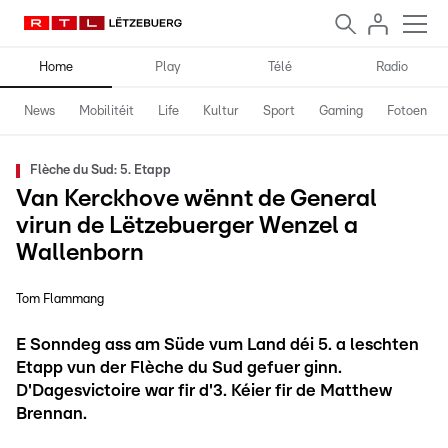
Home
Play
Télé
Radio
News
Mobilitéit
Life
Kultur
Sport
Gaming
Fotoen
Flèche du Sud: 5. Etapp
Van Kerckhove wënnt de General
virun de Lëtzebuerger Wenzel a
Wallenborn
Tom Flammang
E Sonndeg ass am Süde vum Land déi 5. a leschten
Etapp vun der Flèche du Sud gefuer ginn.
D'Dagesvictoire war fir d'3. Kéier fir de Matthew
Brennan.