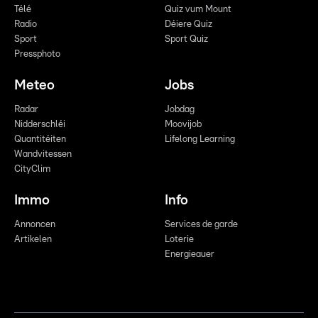
Télé
Quiz vum Mount
Radio
Déiere Quiz
Sport
Sport Quiz
Pressphoto
Meteo
Jobs
Radar
Jobdag
Nidderschléi
Moovijob
Quantitéiten
Lifelong Learning
Wandvitessen
CityClim
Immo
Info
Annoncen
Services de garde
Artikelen
Loterie
Energieauer