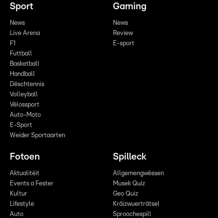
Sport
Gaming
News
News
Live Arena
Review
F1
E-sport
Futtball
Basketball
Handball
Dëschtennis
Volleyball
Vëlossport
Auto-Moto
E-Sport
Weider Sportaarten
Fotoen
Spilleck
Aktualitéit
Allgemengwëssen
Events a Fester
Musek Quiz
Kultur
Geo Quiz
Lifestyle
Kräizwuerträtsel
Auto
Sproochespill