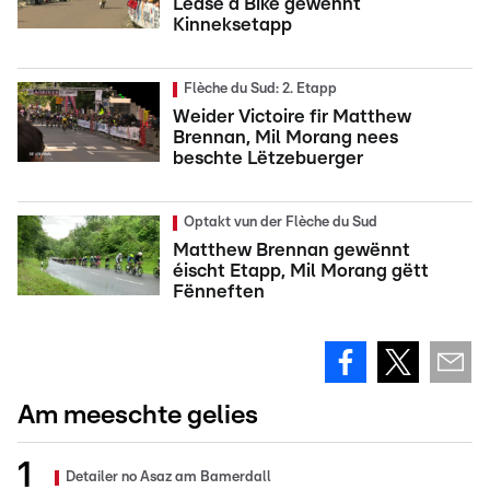
Lease a Bike gewënnt
Kinneksetapp
Flèche du Sud: 2. Etapp
Weider Victoire fir Matthew
Brennan, Mil Morang nees
beschte Lëtzebuerger
Optakt vun der Flèche du Sud
Matthew Brennan gewënnt
éischt Etapp, Mil Morang gëtt
Fënneften
Am meeschte gelies
Detailer no Asaz am Bamerdall