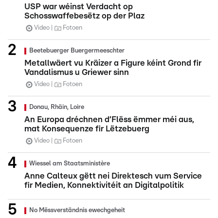
USP war wéinst Verdacht op
Schosswaffebesëtz op der Plaz
Video
Fotoen
Beetebuerger Buergermeeschter
Metallwäert vu Kräizer a Figure kéint Grond fir
Vandalismus u Griewer sinn
Video
Fotoen
Donau, Rhäin, Loire
An Europa dréchnen d’Flëss ëmmer méi aus,
mat Konsequenze fir Lëtzebuerg
Video
Fotoen
Wiessel am Staatsministère
Anne Calteux gëtt nei Direktesch vum Service
fir Medien, Konnektivitéit an Digitalpolitik
No Mëssverständnis ewechgeheit