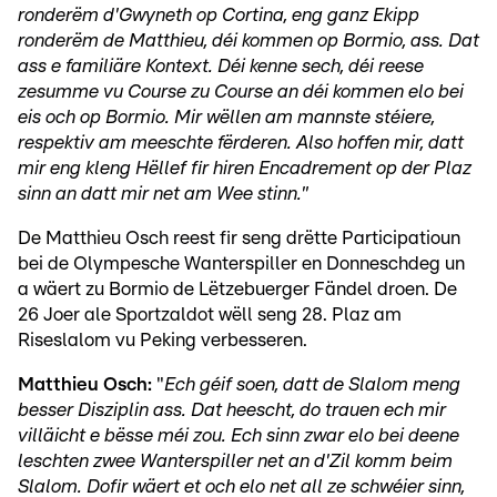
ronderëm d'Gwyneth op Cortina, eng ganz Ekipp
ronderëm de Matthieu, déi kommen op Bormio, ass. Dat
ass e familiäre Kontext. Déi kenne sech, déi reese
zesumme vu Course zu Course an déi kommen elo bei
eis och op Bormio. Mir wëllen am mannste stéiere,
respektiv am meeschte fërderen. Also hoffen mir, datt
mir eng kleng Hëllef fir hiren Encadrement op der Plaz
sinn an datt mir net am Wee stinn."
De Matthieu Osch reest fir seng drëtte Participatioun
bei de Olympesche Wanterspiller en Donneschdeg un
a wäert zu Bormio de Lëtzebuerger Fändel droen. De
26 Joer ale Sportzaldot wëll seng 28. Plaz am
Riseslalom vu Peking verbesseren.
Matthieu Osch:
"
Ech géif soen, datt de Slalom meng
besser Disziplin ass. Dat heescht, do trauen ech mir
villäicht e bësse méi zou. Ech sinn zwar elo bei deene
leschten zwee Wanterspiller net an d'Zil komm beim
Slalom. Dofir wäert et och elo net all ze schwéier sinn,