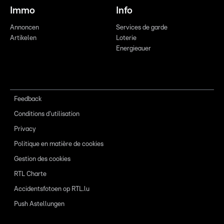
Immo
Info
Annoncen
Services de garde
Artikelen
Loterie
Energieauer
Feedback
Conditions d'utilisation
Privacy
Politique en matière de cookies
Gestion des cookies
RTL Charte
Accidentsfotoen op RTL.lu
Push Astellungen