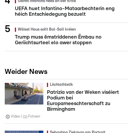
Gianni Infantino nees an der Kritik
UEFA huet Infantino-Mataarbechterin eng
héich Entschiedegung bezuelt
Wäisst Haus sollt Bal-Sall kréien
Trump muss ëmstriddenen Ëmbau no
Geriichtsurteel elo awer stoppen
Weider News
Liichtathletik
Patrizia van der Weken viséiert
Podium bei
Europameeschterschaft zu
Birmingham
Video
Fotoen
Sebastian Ziekman am Portrait