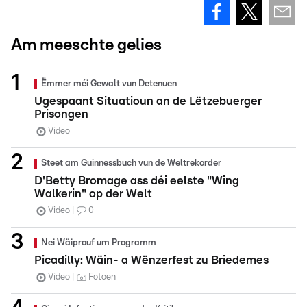
Am meeschte gelies
Ëmmer méi Gewalt vun Detenuen
Ugespaant Situatioun an de Lëtzebuerger
Prisongen
Video
Steet am Guinnessbuch vun de Weltrekorder
D'Betty Bromage ass déi eelste "Wing
Walkerin" op der Welt
Video
0
Nei Wäiprouf um Programm
Picadilly: Wäin- a Wënzerfest zu Briedemes
Video
Fotoen