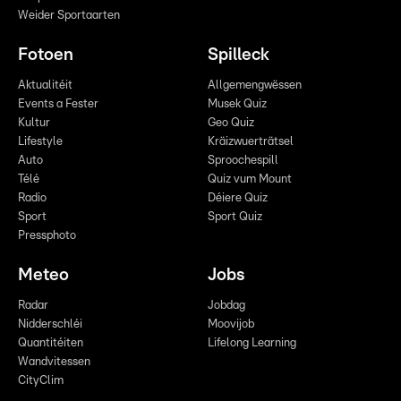
Weider Sportaarten
Fotoen
Spilleck
Aktualitéit
Allgemengwëssen
Events a Fester
Musek Quiz
Kultur
Geo Quiz
Lifestyle
Kräizwuerträtsel
Auto
Sproochespill
Télé
Quiz vum Mount
Radio
Déiere Quiz
Sport
Sport Quiz
Pressphoto
Meteo
Jobs
Radar
Jobdag
Nidderschléi
Moovijob
Quantitéiten
Lifelong Learning
Wandvitessen
CityClim