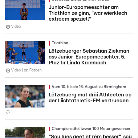
Junior-Europameeschter am
Triathlon ze ginn, "war wierklech
extreem speziell"
Video
Triathlon
Lëtzebuerger Sebastian Ziekman
ass Junior-Europameeschter, 5.
Plaz fir Linda Krombach
Video
Fotoen
Vum 10. bis de 16. August zu Birmingham
Lëtzebuerg mat dräi Athleeten op
der Liichtathletik-EM vertrueden
1
Championstitel iwwer 100 Meter gewonnen
"Sou lues geet et rëm besser", sou