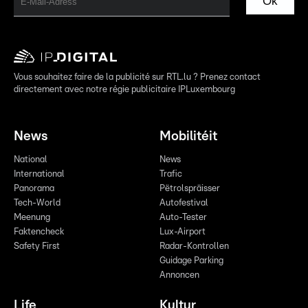
Ok
Vous souhaitez faire de la publicité sur RTL.lu ? Prenez contact
directement avec notre régie publicitaire IPLuxembourg
News
Mobilitéit
National
News
International
Trafic
Panorama
Pëtrolspräisser
Tech-World
Autofestival
Meenung
Auto-Tester
Faktencheck
Lux-Airport
Safety First
Radar-Kontrollen
Guidage Parking
Annoncen
Life
Kultur