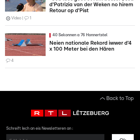
d'Patrizia van der Weken no hirem
Retour op d'Pist
Video
1
40 Sekonnen a 76 Honnertstel
Neien nationale Rekord iwwer d'4
x 100 Meter bei den Hären
4
Back to Top
Schreift Iech an eis Newsletteren an :