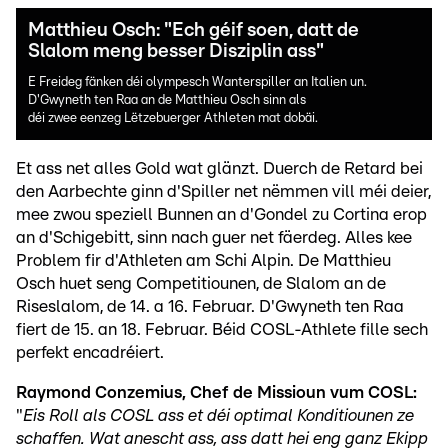
Matthieu Osch: "Ech géif soen, datt de
Slalom meng besser Disziplin ass"
E Freideg fänken déi olympesch Wanterspiller an Italien un.
D'Gwyneth ten Raa an de Matthieu Osch sinn als
déi zwee eenzeg Lëtzebuerger Athleten mat dobäi.
Et ass net alles Gold wat glänzt. Duerch de Retard bei
den Aarbechte ginn d'Spiller net nëmmen vill méi deier,
mee zwou speziell Bunnen an d'Gondel zu Cortina erop
an d'Schigebitt, sinn nach guer net fäerdeg. Alles kee
Problem fir d'Athleten am Schi Alpin. De Matthieu
Osch huet seng Competitiounen, de Slalom an de
Riseslalom, de 14. a 16. Februar. D'Gwyneth ten Raa
fiert de 15. an 18. Februar. Béid COSL-Athlete fille sech
perfekt encadréiert.
Raymond Conzemius, Chef de Missioun vum COSL:
"
Eis Roll als COSL ass et déi optimal Konditiounen ze
schaffen. Wat anescht ass, ass datt hei eng ganz Ekipp