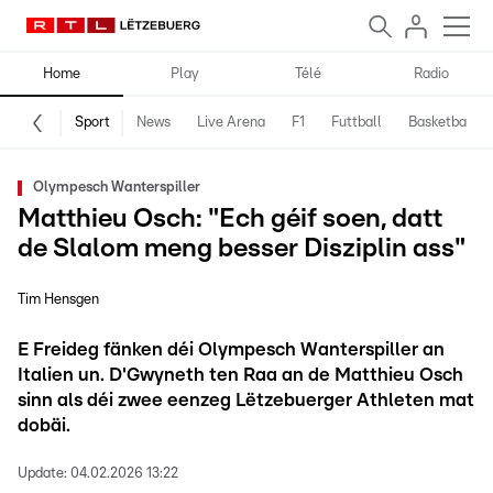
Home
Play
Télé
Radio
Sport
News
Live Arena
F1
Futtball
Basketball
Olympesch Wanterspiller
Matthieu Osch: "Ech géif soen, datt
de Slalom meng besser Disziplin ass"
Tim Hensgen
E Freideg fänken déi Olympesch Wanterspiller an
Italien un. D'Gwyneth ten Raa an de Matthieu Osch
sinn als déi zwee eenzeg Lëtzebuerger Athleten mat
dobäi.
Update:
04.02.2026 13:22