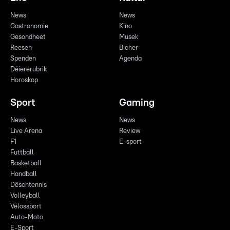
News
News
Gastronomie
Kino
Gesondheet
Musek
Reesen
Bicher
Spenden
Agenda
Déiererubrik
Horoskop
Sport
Gaming
News
News
Live Arena
Review
F1
E-sport
Futtball
Basketball
Handball
Dëschtennis
Volleyball
Vëlossport
Auto-Moto
E-Sport