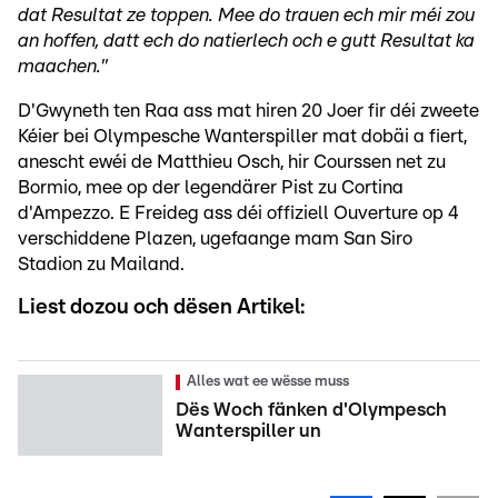
dat Resultat ze toppen. Mee do trauen ech mir méi zou
an hoffen, datt ech do natierlech och e gutt Resultat ka
maachen."
D'Gwyneth ten Raa ass mat hiren 20 Joer fir déi zweete
Kéier bei Olympesche Wanterspiller mat dobäi a fiert,
anescht ewéi de Matthieu Osch, hir Courssen net zu
Bormio, mee op der legendärer Pist zu Cortina
d'Ampezzo. E Freideg ass déi offiziell Ouverture op 4
verschiddene Plazen, ugefaange mam San Siro
Stadion zu Mailand.
Liest dozou och dësen Artikel:
Alles wat ee wësse muss
Dës Woch fänken d'Olympesch
Wanterspiller un