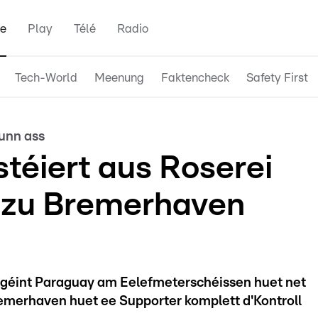
e
Play
Télé
Radio
Tech-World
Meenung
Faktencheck
Safety First
unn ass
stéiert aus Roserei
é zu Bremerhaven
géint Paraguay am Eelefmeterschéissen huet net
Bremerhaven huet ee Supporter komplett d'Kontroll