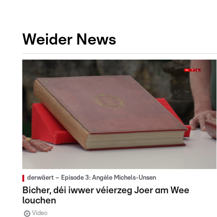
Weider News
derwäert – Episode 3: Angèle Michels-Unsen
Bicher, déi iwwer véierzeg Joer am Wee
louchen
Video