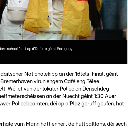
iere schockéiert op d'Defaite géint Paraguay
 däitscher Nationalekipp an der 16tels-Finall géint
 Bremerhaven virun engem Café eng Tëlee
lt. Wéi et vun der lokaler Police en Dënschdeg
Eeelfmeterschéissen an der Nuecht géint 1:30 Auer
wwer Policebeamten, déi op d'Plaz geruff goufen, hat
erhale vum Mann hätt ënnert de Futtballfans, déi sech