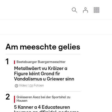
Am meeschte gelies
Beetebuerger Buergermeeschter
Metallwäert vu Kräizer a
Figure kéint Grond fir
Vandalismus u Griewer sinn
Video
Fotoen
Gréisseren Asaz bei der Sportshal zu
Housen
5 Kanner a 4 Educateuren