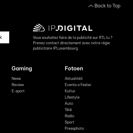
Back to Top
k
Vous souhaitez faire de la publicité sur RTL.lu ?
Prenez contact directement avec notre régie
publicitaire IPLuxembourg
Gaming
Fotoen
News
Aktualitéit
Review
Events a Fester
E-sport
Kultur
Lifestyle
Auto
Télé
Radio
Sport
Pressphoto