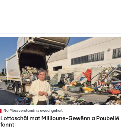
No Mëssverständnis ewechgeheit
Lottoschäi mat Millioune-Gewënn a Poubellë
fonnt