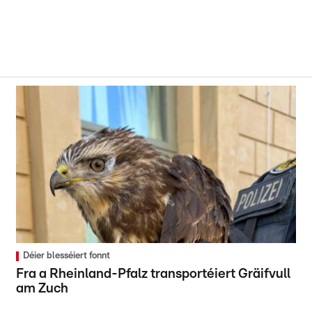
Déier blesséiert fonnt
Fra a Rheinland-Pfalz transportéiert Gräifvull
am Zuch