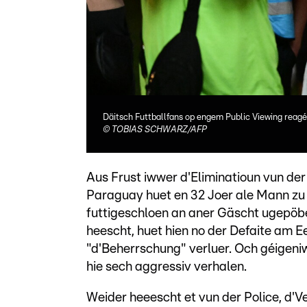
Däitsch Futtballfans op engem Public Viewing reagé
©
TOBIAS SCHWARZ/AFP
Aus Frust iwwer d'Eliminatioun vun der
Paraguay huet en 32 Joer ale Mann zu
futtigeschloen an aner Gäscht ugepöbe
heescht, huet hien no der Defaite am 
"d'Beherrschung" verluer. Och géigeni
hie sech aggressiv verhalen.
Weider heeescht et vun der Police, d'V