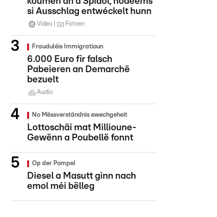
koumen an d'Spidol, nodeems
si Ausschlag entwéckelt hunn
Video
Fotoen
Frauduléis Immigratioun
6.000 Euro fir falsch
Pabeieren an Demarchë
bezuelt
Audio
No Mëssverständnis ewechgeheit
Lottoschäi mat Millioune-
Gewënn a Poubellë fonnt
Op der Pompel
Diesel a Masutt ginn nach
emol méi bëlleg