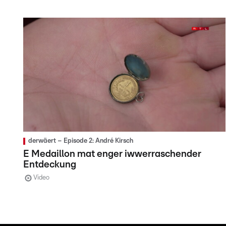
derwäert – Episode 2: André Kirsch
E Medaillon mat enger iwwerraschender
Entdeckung
Video