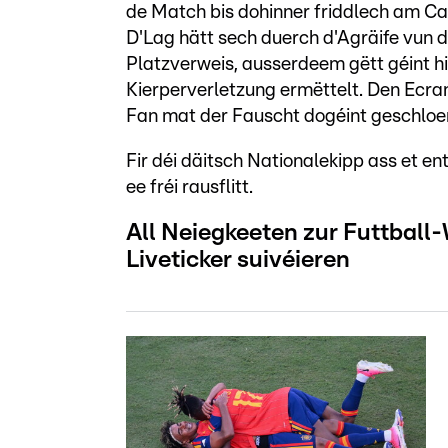
de Match bis dohinner friddlech am Ca
D'Lag hätt sech duerch d'Agräife vun
Platzverweis, ausserdeem gëtt géint 
Kierperverletzung ermëttelt. Den Ecran
Fan mat der Fauscht dogéint geschloe
Fir déi däitsch Nationalekipp ass et 
ee fréi rausflitt.
All Neiegkeeten zur Futtball
Liveticker suivéieren