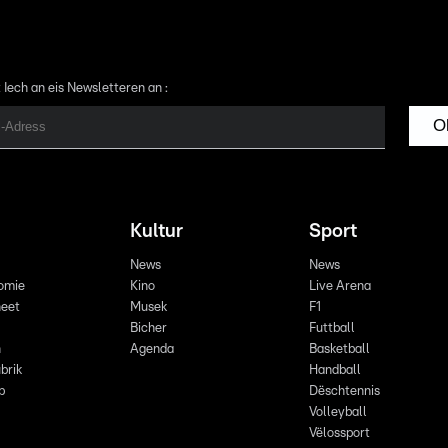
 Iech an eis Newsletteren an :
O
Kultur
Sport
News
News
omie
Kino
Live Arena
eet
Musek
F1
Bicher
Futtball
n
Agenda
Basketball
brik
Handball
p
Dëschtennis
Volleyball
Vëlossport