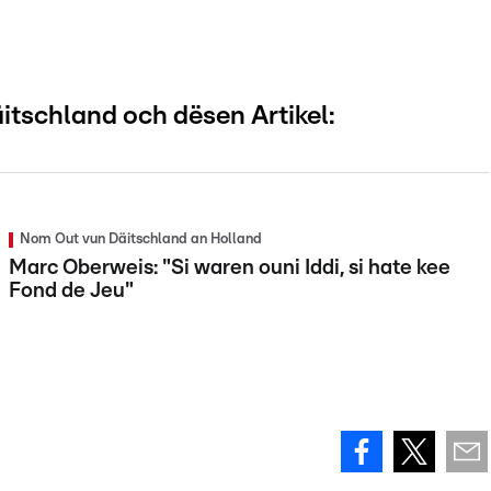
tschland och dësen Artikel:
Nom Out vun Däitschland an Holland
Marc Oberweis: "Si waren ouni Iddi, si hate kee
Fond de Jeu"