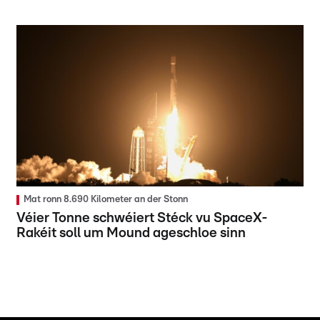
Mat ronn 8.690 Kilometer an der Stonn
Véier Tonne schwéiert Stéck vu SpaceX-
Rakéit soll um Mound ageschloe sinn