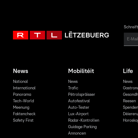
Schreift
News
Mobilitéit
Life
National
News
News
International
Trafic
Gastron
Panorama
Pëtrolspräisser
Gesondh
Tech-World
Autofestival
Reesen
Meenung
Auto-Tester
Spende
Faktencheck
Lux-Airport
Déiereru
Safety First
Radar-Kontrollen
Horosko
Guidage Parking
Annoncen