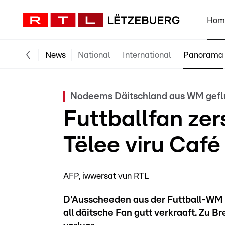
Hom
News
National
International
Panorama
Nodeems Däitschland aus WM gefl
Futtballfan zer
Tëlee viru Caf
AFP, iwwersat vun RTL
D'Ausscheeden aus der Futtball-WM 
all däitsche Fan gutt verkraaft. Zu 