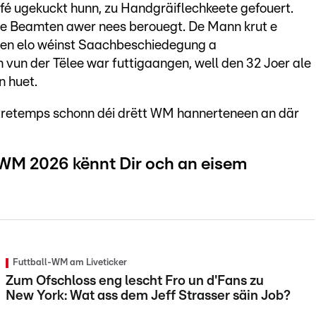
fé ugekuckt hunn, zu Handgräiflechkeete gefouert.
 de Beamten awer nees berouegt. De Mann krut e
hien elo wéinst Saachbeschiedegung a
 vun der Tëlee war futtigaangen, well den 32 Joer ale
n huet.
entretemps schonn déi drëtt WM hannerteneen an där
-WM 2026 kënnt Dir och an eisem
Futtball-WM am Liveticker
Zum Ofschloss eng lescht Fro un d'Fans zu
New York: Wat ass dem Jeff Strasser säin Job?