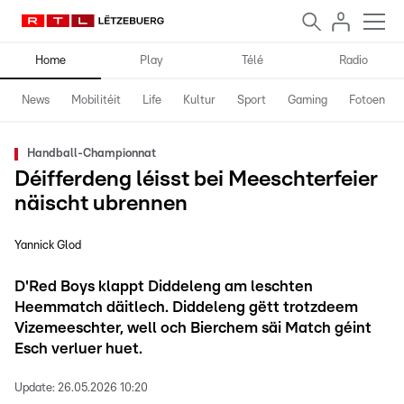
Home
Play
Télé
Radio
News
Mobilitéit
Life
Kultur
Sport
Gaming
Fotoen
Handball-Championnat
Déifferdeng léisst bei Meeschterfeier
näischt ubrennen
Yannick Glod
D'Red Boys klappt Diddeleng am leschten
Heemmatch däitlech. Diddeleng gëtt trotzdeem
Vizemeeschter, well och Bierchem säi Match géint
Esch verluer huet.
Update:
26.05.2026 10:20