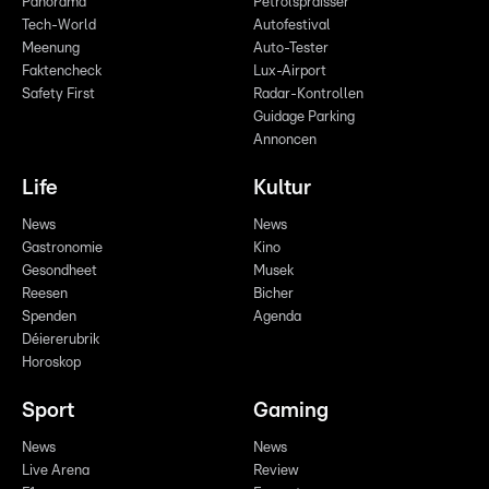
Panorama
Pëtrolspräisser
Tech-World
Autofestival
Meenung
Auto-Tester
Faktencheck
Lux-Airport
Safety First
Radar-Kontrollen
Guidage Parking
Annoncen
Life
Kultur
News
News
Gastronomie
Kino
Gesondheet
Musek
Reesen
Bicher
Spenden
Agenda
Déiererubrik
Horoskop
Sport
Gaming
News
News
Live Arena
Review