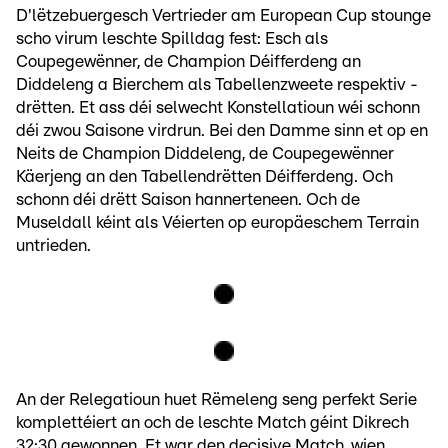
D'lëtzebuergesch Vertrieder am European Cup stounge
scho virum leschte Spilldag fest: Esch als
Coupegewënner, de Champion Déifferdeng an
Diddeleng a Bierchem als Tabellenzweete respektiv -
drëtten. Et ass déi selwecht Konstellatioun wéi schonn
déi zwou Saisone virdrun. Bei den Damme sinn et op en
Neits de Champion Diddeleng, de Coupegewënner
Käerjeng an den Tabellendrëtten Déifferdeng. Och
schonn déi drëtt Saison hannerteneen. Och de
Museldall kéint als Véierten op europäeschem Terrain
untrieden.
An der Relegatioun huet Rëmeleng seng perfekt Serie
komplettéiert an och de leschte Match géint Dikrech
32:30 gewonnen. Et war den decisive Match, wien