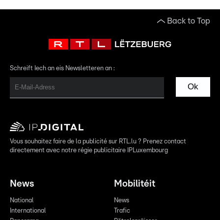
Back to Top
Schreift Iech an eis Newsletteren an :
Ok
Vous souhaitez faire de la publicité sur RTL.lu ? Prenez contact
directement avec notre régie publicitaire IPLuxembourg
News
Mobilitéit
National
News
International
Trafic