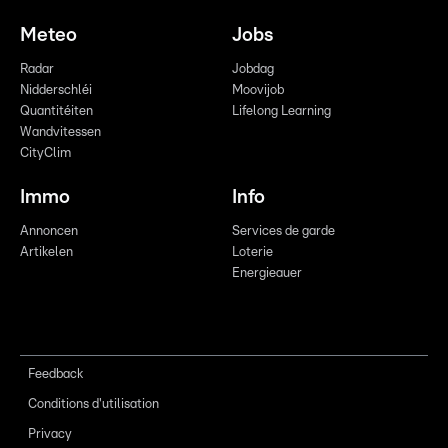
Meteo
Jobs
Radar
Jobdag
Nidderschléi
Moovijob
Quantitéiten
Lifelong Learning
Wandvitessen
CityClim
Immo
Info
Annoncen
Services de garde
Artikelen
Loterie
Energieauer
Feedback
Conditions d'utilisation
Privacy