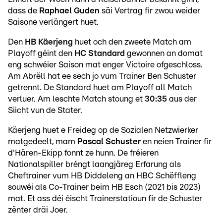
dass de
Raphael Guden
säi Vertrag fir zwou weider
Saisone verlängert huet.
Den
HB Käerjeng
huet och den zweete Match am
Playoff géint den
HC Standard
gewonnen an domat
eng schwéier Saison mat enger Victoire ofgeschloss.
Am Abrëll hat ee sech jo vum Trainer Ben Schuster
getrennt. De Standard huet am Playoff all Match
verluer. Am leschte Match stoung et
30:35
aus der
Siicht vun de Stater.
Käerjeng huet e Freideg op de Sozialen Netzwierker
matgedeelt, mam
Pascal Schuster
en neien Trainer fir
d'Hären-Ekipp fonnt ze hunn. De fréieren
Nationalspiller bréngt laangjäreg Erfarung als
Cheftrainer vum HB Diddeleng an HBC Schëffleng
souwéi als Co-Trainer beim HB Esch (2021 bis 2023)
mat. Et ass déi éischt Trainerstatioun fir de Schuster
zënter dräi Joer.