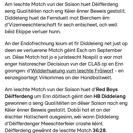
Am leschte Match vun der Saison huet Déifferdeng
seng Qualitéiten nach eng Kéier ënner Beweis gestallt.
Diddeleng huet de Fernduell mat Bierchem ëm
d'Vizemeeschterschaft fir sech entscheet, och well
béid Ekippe verluer hunn.
An der Endofrechnung koum et fir Diddeleng net just op
deen ee verluerene Match géint Esch am September
un. Dëse Match hat jo e juristescht Nospill a war mat
enger historescher Decisioun vun der CLAS op en Enn
gaangen: d'
Widderhuelung vum leschte Fräiworf
- en
eenzegaartegt Virkommes an der Handballwelt.
Am leschte Match vun der Saison huet d'
Red Boys
Déifferdeng
um Enn däitlech géint den
HB Diddeleng
gewonnen a seng Qualitéiten an dëser Saison nach eng
Kéier ënner Beweis gestallt. Dobäi hat et an der
éischter Hallschent ausgesinn, wéi wann Diddeleng
d'Déifferdenger Meeschterfeier crashe kéint.
Déifferdeng gewënnt de leschte Match
36:28
.