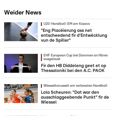
Weider News
U20-Handball-EM am Kosovo
"Eng Placéierung ass net
entscheedend fir d'Entwécklung
vun de Spiller"
EHF European Cup bei Dammen an Hären
ausgeloust
Fir den HB Diddeleng geet et op
Thessaloniki bei den A.C. PAOK
Wiesselkarussell am nationalen Handball
Lola Scheuren: "Dat war den
ausschlaggeebende Punkt" fir de
Wiessel