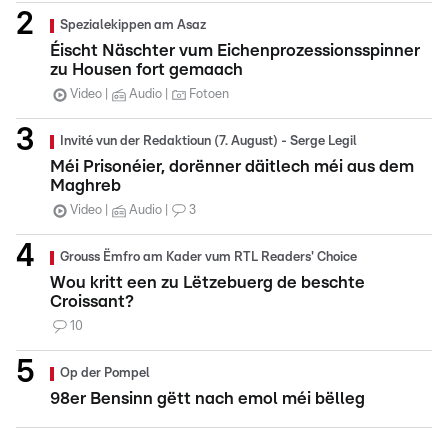
Spezialekippen am Asaz
Éischt Näschter vum Eichenprozessionsspinner
zu Housen fort gemaach
Video
Audio
Fotoen
Invité vun der Redaktioun (7. August) - Serge Legil
Méi Prisonéier, dorënner däitlech méi aus dem
Maghreb
Video
Audio
3
Grouss Ëmfro am Kader vum RTL Readers' Choice
Wou kritt een zu Lëtzebuerg de beschte
Croissant?
10
Op der Pompel
98er Bensinn gëtt nach emol méi bëlleg