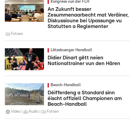
Kongress vun der FLH
An Zukunft besser
Zesummenaarbecht mat Veräiner,
Diskussioune bei Upassunge vu
Statutten a Reglementer
Fotoen
Lëtzebuerger Handball
Didier Dinart gëtt neien
Nationaltrainer vun den Hären
Beach-Handball
Déifferdeng a Standard sinn
éischt offiziell Championen am
Beach-Handball
Video
Audio
Fotoen