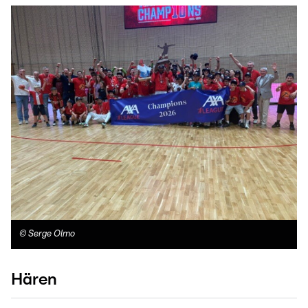
©
Serge Olmo
Hären