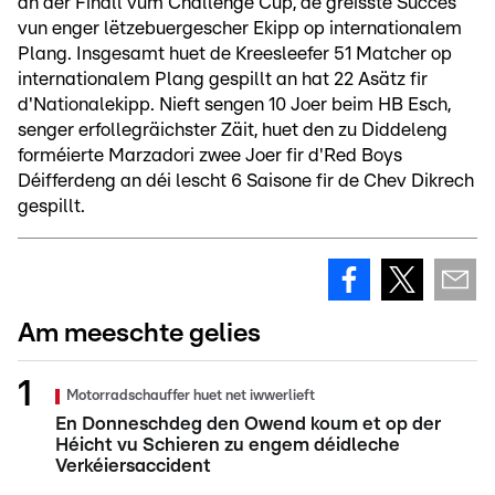
an der Finall vum Challenge Cup, de gréisste Succès
vun enger lëtzebuergescher Ekipp op internationalem
Plang. Insgesamt huet de Kreesleefer 51 Matcher op
internationalem Plang gespillt an hat 22 Asätz fir
d'Nationalekipp. Nieft sengen 10 Joer beim HB Esch,
senger erfollegräichster Zäit, huet den zu Diddeleng
forméierte Marzadori zwee Joer fir d'Red Boys
Déifferdeng an déi lescht 6 Saisone fir de Chev Dikrech
gespillt.
Am meeschte gelies
Motorradschauffer huet net iwwerlieft
En Donneschdeg den Owend koum et op der
Héicht vu Schieren zu engem déidleche
Verkéiersaccident