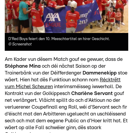
D'Red Boys feiert den 10. Meeschtertitel an hirer Geschicht.
©
Screenshot
Am Kader vun dësem Match gouf ee gewuer, dass de
Stéphane Mina
och déi nächst Saison op der
Trainerbänk vun der Déifferdenger
Dammenekipp
stoe
wäert. Hien hat dës Funktioun schonn nom
Récktrëtt
vum Michel Scheuren
interimsméisseg iwwerholl. De
Kontrakt vun der Golkippesch
Charlène Servant
gouf
net verlängert. Vläicht spillt do och d'Aktioun no der
verluerener Coupefinall eng Roll, wéi d'Servant sech fir
d'éischt mat den Arbitteren ugeluecht an uschléissend
sech och mat dem eegene Public an d'Hoer kritt hat. Et
wäert op alle Fall schwéier ginn, dës staark