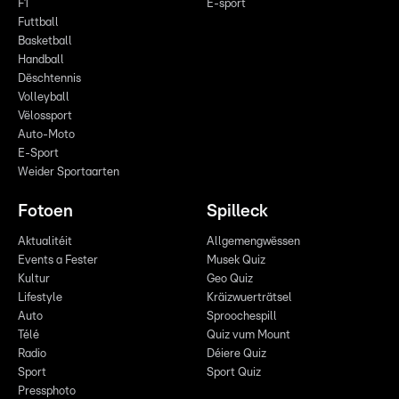
F1
E-sport
Futtball
Basketball
Handball
Dëschtennis
Volleyball
Vëlossport
Auto-Moto
E-Sport
Weider Sportaarten
Fotoen
Spilleck
Aktualitéit
Allgemengwëssen
Events a Fester
Musek Quiz
Kultur
Geo Quiz
Lifestyle
Kräizwuerträtsel
Auto
Sproochespill
Télé
Quiz vum Mount
Radio
Déiere Quiz
Sport
Sport Quiz
Pressphoto