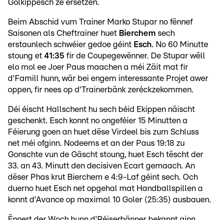
Golkippesch ze ersetzen.
Beim Abschid vum Trainer Marko Stupar no fënnef
Saisonen als Cheftrainer huet
Bierchem
sech
erstaunlech schwéier gedoe géint
Esch
. No 60 Minutte
stoung et
41:35
fir de Coupegewënner. De Stupar wëll
elo mol ee Joer Paus maachen a méi Zäit mat fir
d'Famill hunn, wär bei engem interessante Projet awer
oppen, fir nees op d'Trainerbänk zeréckzekommen.
Déi éischt Hallschent hu sech béid Ekippen näischt
geschenkt. Esch konnt no ongeféier 15 Minutten a
Féierung goen an huet dëse Virdeel bis zum Schluss
net méi ofginn. Nodeems et an der Paus 19:18 zu
Gonschte vun de Gäscht stoung, huet Esch tëscht der
33. an 43. Minutt den decisiven Ecart gemaach. An
dëser Phas krut Bierchem e 4:9-Laf géint sech. Och
duerno huet Esch net opgehal mat Handballspillen a
konnt d'Avance op maximal 10 Goler (25:35) ausbauen.
Ënnert der Woch hunn d'Réiserbänner bekannt ginn,