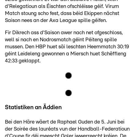
d'Relegatioun als Éischten ofschléisse géif. Virum
Match stoung scho fest, dass béid Ekippen nächst
Saison nees an der Axa League spille géifen.
Fir Dikrech ass d'Saison awer nach net ofgeschloss,
well si nach en Nodrosmatch géint Péiteng spille
mussen. Den HBP huet säi leschten Heemmatch 30:19
géint Leideleng gewonnen a Miersch huet Schëffleng
42:33 geklappt.
Statistiken an Äddien
Bei den Häre wäert de Raphael Guden de 5. Juni bei
der Soirée des lauréats vun der Handball-Federatioun
d'Coupe fir déi meescht Goler iwwerreecht kréien. De