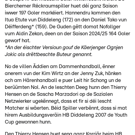
Bierchemer Réckraumspiller huet déi ganz Saison
iwwer 197 Goler markéiert. Hannendru kommen den
Itua Etute vun Diddeleng (172) an den Daniel Tako vun
Déifferdeng* (159). De Guden gëtt domat Nofollger
vum Aldin Zekan, deen an der Saison 2024/25 164 Goler
geworf hat.
*An der éischter Versioun gouf de Käerjenger Ognjen
Jokic als drëttbeschte Buteur genannt.
No de villen Äddien am Dammenhandball, ënner
anerem vun der Kim Wirtz an der Jenny Zuk, hänken
och am Härenhandball e puer Leit hir Schong un de
berüümten Nol. An de leschten Deeg hunn den Thierry
Hensen an de Sascha Marzadori op de Sozialen
Netzwierker ugekënnegt, dass et fir si déi lescht
Matcher si wäerten. Béid Spiller verbënnt, dass si mat
hirem Ausbildungsveräin HB Diddeleng 2007 de Youth
Cup gewonnen hunn.
Den Thierry Hensen huet seng ganz Karriär beim HB