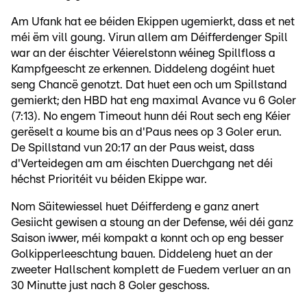
Am Ufank hat ee béiden Ekippen ugemierkt, dass et net
méi ëm vill goung. Virun allem am Déifferdenger Spill
war an der éischter Véierelstonn wéineg Spillfloss a
Kampfgeescht ze erkennen. Diddeleng dogéint huet
seng Chancë genotzt. Dat huet een och um Spillstand
gemierkt; den HBD hat eng maximal Avance vu 6 Goler
(7:13). No engem Timeout hunn déi Rout sech eng Kéier
gerëselt a koume bis an d'Paus nees op 3 Goler erun.
De Spillstand vun 20:17 an der Paus weist, dass
d'Verteidegen am am éischten Duerchgang net déi
héchst Prioritéit vu béiden Ekippe war.
Nom Säitewiessel huet Déifferdeng e ganz anert
Gesiicht gewisen a stoung an der Defense, wéi déi ganz
Saison iwwer, méi kompakt a konnt och op eng besser
Golkipperleeschtung bauen. Diddeleng huet an der
zweeter Hallschent komplett de Fuedem verluer an an
30 Minutte just nach 8 Goler geschoss.