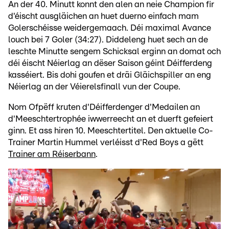
An der 40. Minutt konnt den alen an neie Champion fir
d'éischt ausgläichen an huet duerno einfach mam
Golerschéisse weidergemaach. Déi maximal Avance
louch bei 7 Goler (34:27). Diddeleng huet sech an de
leschte Minutte sengem Schicksal erginn an domat och
déi éischt Néierlag an dëser Saison géint Déifferdeng
kasséiert. Bis dohi goufen et dräi Gläichspiller an eng
Néierlag an der Véierelsfinall vun der Coupe.
Nom Ofpëff kruten d'Déifferdenger d'Medailen an
d'Meeschtertrophée iwwerreecht an et duerft gefeiert
ginn. Et ass hiren 10. Meeschtertitel. Den aktuelle Co-
Trainer Martin Hummel verléisst d'Red Boys a gëtt
Trainer am Réiserbann
.