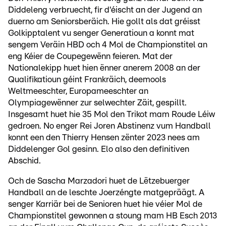
Diddeleng verbruecht, fir d'éischt an der Jugend an
duerno am Seniorsberäich. Hie gollt als dat gréisst
Golkipptalent vu senger Generatioun a konnt mat
sengem Veräin HBD och 4 Mol de Championstitel an
eng Kéier de Coupegewënn feieren. Mat der
Nationalekipp huet hien ënner anerem 2008 an der
Qualifikatioun géint Frankräich, deemools
Weltmeeschter, Europameeschter an
Olympiagewënner zur selwechter Zäit, gespillt.
Insgesamt huet hie 35 Mol den Trikot mam Roude Léiw
gedroen. No enger Rei Joren Abstinenz vum Handball
konnt een den Thierry Hensen zënter 2023 nees am
Diddelenger Gol gesinn. Elo also den definitiven
Abschid.
Och de Sascha Marzadori huet de Lëtzebuerger
Handball an de leschte Joerzéngte matgepräägt. A
senger Karriär bei de Senioren huet hie véier Mol de
Championstitel gewonnen a stoung mam HB Esch 2013