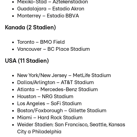
Mexiko-Stad – Aztekenstadion
Guadalajara – Estadio Akron
Monterrey – Estadio BBVA
Kanada (2 Stadien)
Toronto – BMO Field
Vancouver – BC Place Stadium
USA (11 Stadien)
New York/New Jersey – MetLife Stadium
Dallas/Arlington – AT&T Stadium
Atlanta – Mercedes-Benz Stadium
Houston – NRG Stadium
Los Angeles – SoFi Stadium
Boston/Foxborough – Gillette Stadium
Miami – Hard Rock Stadium
Weider Stadien: San Francisco, Seattle, Kansas
City a Philadelphia