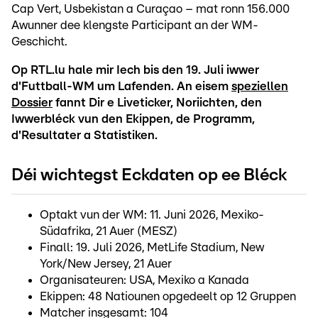
Cap Vert, Usbekistan a Curaçao – mat ronn 156.000
Awunner dee klengste Participant an der WM-
Geschicht.
Op RTL.lu hale mir Iech bis den 19. Juli iwwer
d'Futtball-WM um Lafenden. An eisem
speziellen
Dossier
fannt Dir e Liveticker, Noriichten, den
Iwwerbléck vun den Ekippen, de Programm,
d'Resultater a Statistiken.
Déi wichtegst Eckdaten op ee Bléck
Optakt vun der WM: 11. Juni 2026, Mexiko-
Südafrika, 21 Auer (MESZ)
Finall: 19. Juli 2026, MetLife Stadium, New
York/New Jersey, 21 Auer
Organisateuren: USA, Mexiko a Kanada
Ekippen: 48 Natiounen opgedeelt op 12 Gruppen
Matcher insgesamt: 104