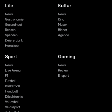
Life
Kultur
News
News
Gastronomie
Kino
Gesondheet
Musek
Reesen
Bicher
Spenden
Agenda
Déiererubrik
Horoskop
Sport
Gaming
News
News
Live Arena
Review
F1
E-sport
Futtball
Basketball
Handball
Dëschtennis
Volleyball
Vëlossport