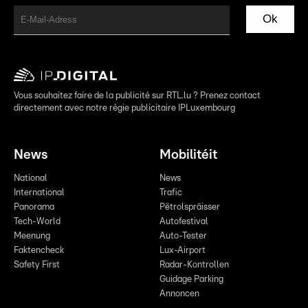
Ok
Vous souhaitez faire de la publicité sur RTL.lu ? Prenez contact
directement avec notre régie publicitaire IPLuxembourg
News
Mobilitéit
National
News
International
Trafic
Panorama
Pëtrolspräisser
Tech-World
Autofestival
Meenung
Auto-Tester
Faktencheck
Lux-Airport
Safety First
Radar-Kontrollen
Guidage Parking
Annoncen