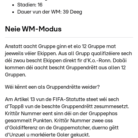
Stadien: 16
Dauer vun der WM: 39 Deeg
Neie WM-Modus
Anstatt aacht Gruppe ginn et elo 12 Gruppe mat
jeeweils véier Ekippen. Aus all Grupp qualifizéiere sech
déi zwou bescht Ekippen direkt fir d'K.o.-Ronn. Dobäi
kommen déi aacht bescht Gruppendrëtt aus allen 12
Gruppen.
Wéi kënnt een als Gruppendrëtte weider?
Am Artikel 13 vun de FIFA-Statutte steet wéi sech
d'Topp8 vun de beschte Gruppendrëtt zesummesetzt.
Krittär Nummer eent sinn déi an der Gruppephas
gesammelt Punkten. Krittär Nummer zwee ass
d'Goldifferenz an de Gruppematcher, duerno gëtt
d'Unzuel u markéierte Goler gekuckt.