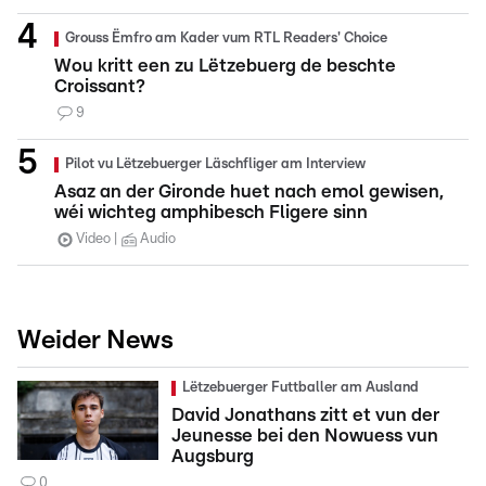
Grouss Ëmfro am Kader vum RTL Readers' Choice
Wou kritt een zu Lëtzebuerg de beschte
Croissant?
9
Pilot vu Lëtzebuerger Läschfliger am Interview
Asaz an der Gironde huet nach emol gewisen,
wéi wichteg amphibesch Fligere sinn
Video
Audio
Weider News
Lëtzebuerger Futtballer am Ausland
David Jonathans zitt et vun der
Jeunesse bei den Nowuess vun
Augsburg
0