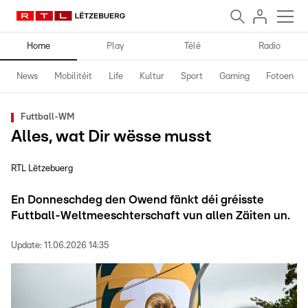
Home
Play
Télé
Radio
News
Mobilitéit
Life
Kultur
Sport
Gaming
Fotoen
Futtball-WM
Alles, wat Dir wësse musst
RTL Lëtzebuerg
En Donneschdeg den Owend fänkt déi gréisste
Futtball-Weltmeeschterschaft vun allen Zäiten un.
Update:
11.06.2026 14:35