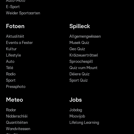
Auto-Moto
E-Sport
Weider Sportaarten
Fotoen
Spilleck
Aktualitéit
Allgemengwëssen
Events a Fester
Musek Quiz
Kultur
Geo Quiz
Lifestyle
Kräizwuerträtsel
Auto
Sproochespill
Télé
Quiz vum Mount
Radio
Déiere Quiz
Sport
Sport Quiz
Pressphoto
Meteo
Jobs
Radar
Jobdag
Nidderschléi
Moovijob
Quantitéiten
Lifelong Learning
Wandvitessen