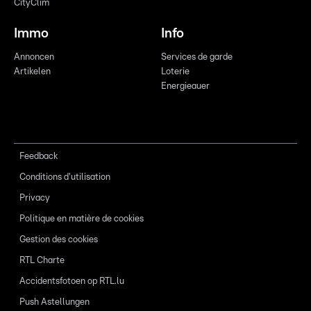
CityClim
Immo
Info
Annoncen
Services de garde
Artikelen
Loterie
Energieauer
Feedback
Conditions d'utilisation
Privacy
Politique en matière de cookies
Gestion des cookies
RTL Charte
Accidentsfotoen op RTL.lu
Push Astellungen