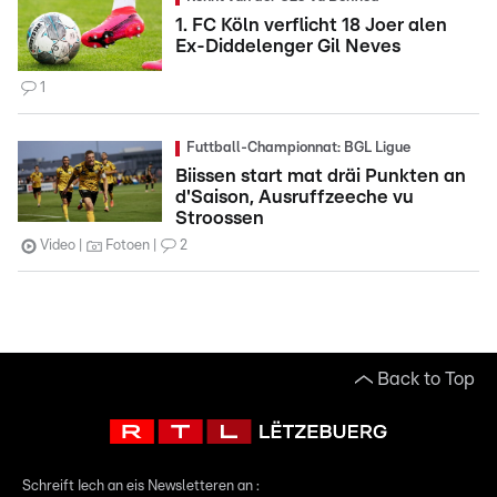
1. FC Köln verflicht 18 Joer alen
Ex-Diddelenger Gil Neves
1
Futtball-Championnat: BGL Ligue
Biissen start mat dräi Punkten an
d'Saison, Ausruffzeeche vu
Stroossen
Video
Fotoen
2
Back to Top
Schreift Iech an eis Newsletteren an :