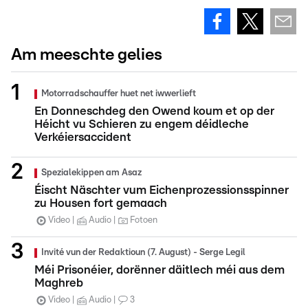
Am meeschte gelies
Motorradschauffer huet net iwwerlieft
En Donneschdeg den Owend koum et op der
Héicht vu Schieren zu engem déidleche
Verkéiersaccident
Spezialekippen am Asaz
Éischt Näschter vum Eichenprozessionsspinner
zu Housen fort gemaach
Video
Audio
Fotoen
Invité vun der Redaktioun (7. August) - Serge Legil
Méi Prisonéier, dorënner däitlech méi aus dem
Maghreb
Video
Audio
3