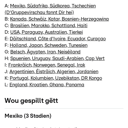
A:
Mexiko, Südafrika, Südkorea, Tschechien
(D'Gruppevirschau fannt Dir hei)
B:
Kanada, Schwäiz, Katar, Bosnien-Herzegowina
C:
Brasilien, Marokko, Schottland, Haiti
D:
USA, Paraguay, Australien, Tierkei
E:
Däitschland, Côte d'Ivoire, Ecuador, Curaçao
F:
Holland, Japan, Schweden, Tunesien
G:
Belsch, Ägypten, Iran, Neiséiland
H:
Spuenien, Uruguay, Saudi-Arabien, Cap Vert
I:
Frankräich, Norwegen, Senegal, Irak
J:
Argentinien, Éisträich, Algerien, Jordanien
K:
Portugal, Kolumbien, Uzebikstan, DR Kongo
L:
England, Kroatien, Ghana, Panama
Wou gespillt gëtt
Mexiko (3 Stadien)