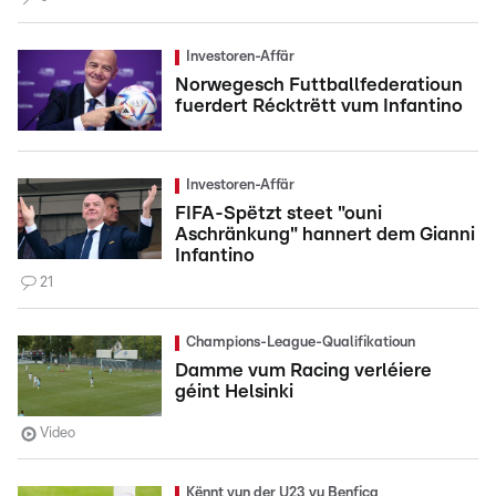
Investoren-Affär
Norwegesch Futtballfederatioun
fuerdert Récktrëtt vum Infantino
Investoren-Affär
FIFA-Spëtzt steet "ouni
Aschränkung" hannert dem Gianni
Infantino
21
Champions-League-Qualifikatioun
Damme vum Racing verléiere
géint Helsinki
Video
Kënnt vun der U23 vu Benfica