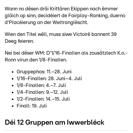
Wann no dësen dräi Krittären Ekippen nach ëmmer
gläich op sinn, decidéiert de Fairplay-Ranking, duerno
d'Placéierung an der Weltranglëscht.
Wien den Titel wëll, muss siwe Victoirë bannent 39
Deeg feieren.
Nei bei dëser WM: D'1/16-Finallen als zousätzlech K.o.-
Ronn virun den 1/8-Finallen.
Gruppephas: 11.–28. Juni
1/16-Finallen: 28. Juni–4. Juli
1/8-Finallen: 4.–7. Juli
1/4-Finallen: 9.–12. Juli
1/2-Finallen: 14.–15. Juli
Finall: 19. Juli
Déi 12 Gruppen am Iwwerbléck