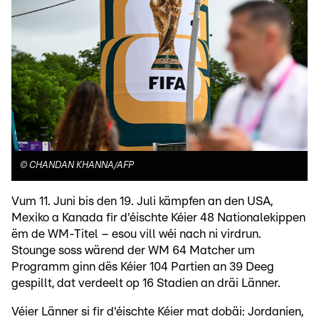
©
CHANDAN KHANNA/AFP
Vum 11. Juni bis den 19. Juli kämpfen an den USA,
Mexiko a Kanada fir d'éischte Kéier 48 Nationalekippen
ëm de WM-Titel – esou vill wéi nach ni virdrun.
Stounge soss wärend der WM 64 Matcher um
Programm ginn dës Kéier 104 Partien an 39 Deeg
gespillt, dat verdeelt op 16 Stadien an dräi Länner.
Véier Länner si fir d'éischte Kéier mat dobäi: Jordanien,