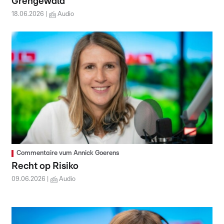
Gréngewald
18.06.2026
Audio
Commentaire vum Annick Goerens
Recht op Risiko
09.06.2026
Audio