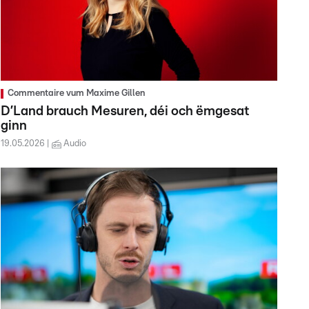
Commentaire vum Maxime Gillen
D’Land brauch Mesuren, déi och ëmgesat
ginn
19.05.2026
Audio