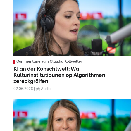
Commentaire vum Claudia Kollwelter
KI an der Konschtwelt: Wa
Kulturinstitutiounen op Algorithmen
zeréckgräifen
02.06.2026
Audio