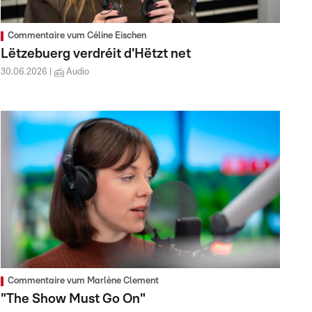
Commentaire vum Céline Eischen
Lëtzebuerg verdréit d'Hëtzt net
30.06.2026
Audio
Commentaire vum Marlène Clement
"The Show Must Go On"