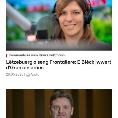
Commentaire vum Diana Hoffmann
Lëtzebuerg a seng Frontaliere: E Bléck iwwert
d'Grenzen eraus
28.05.2026
Audio