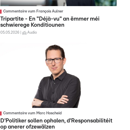
Commentaire vum François Aulner
Tripartite - En "Déjà-vu" an ëmmer méi
schwierege Konditiounen
05.05.2026
Audio
Commentaire vum Marc Hoscheid
D'Politiker sollen ophalen, d'Responsabilitéit
op anerer ofzewälzen