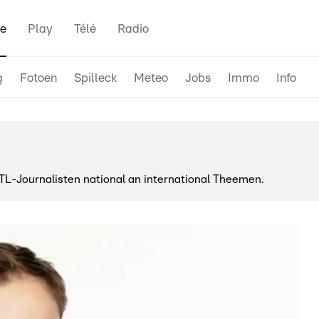
e
Play
Télé
Radio
g
Fotoen
Spilleck
Meteo
Jobs
Immo
Info
-Journalisten national an international Theemen.