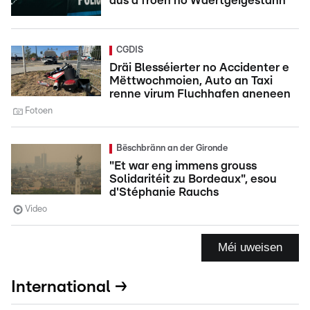
aus a froen no Wäertgéigestänn
CGDIS
Dräi Blesséierter no Accidenter e
Mëttwochmoien, Auto an Taxi
renne virum Fluchhafen aneneen
Fotoen
Bëschbränn an der Gironde
"Et war eng immens grouss
Solidaritéit zu Bordeaux", esou
d'Stéphanie Rauchs
Video
Méi uweisen
International →