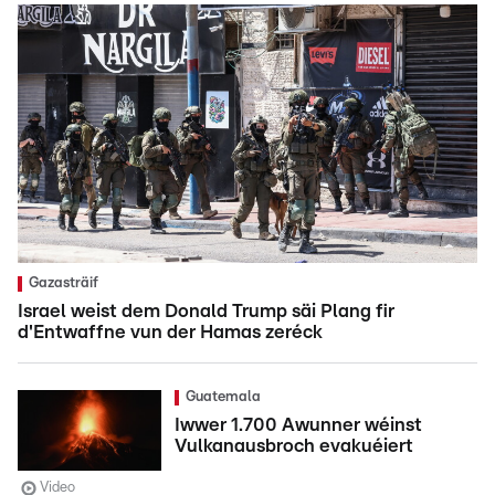
Gazasträif
Israel weist dem Donald Trump säi Plang fir
d'Entwaffne vun der Hamas zeréck
Guatemala
Iwwer 1.700 Awunner wéinst
Vulkanausbroch evakuéiert
Video