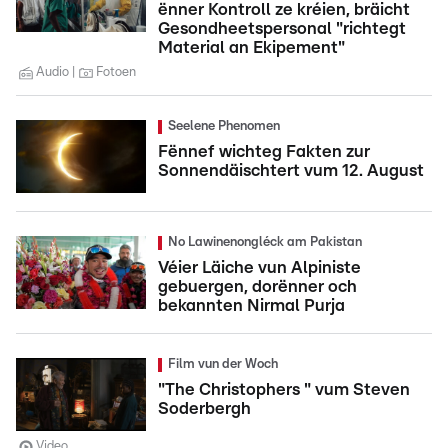
ënner Kontroll ze kréien, bräicht
Gesondheetspersonal "richtegt
Material an Ekipement"
Audio
Fotoen
Seelene Phenomen
Fënnef wichteg Fakten zur
Sonnendäischtert vum 12. August
No Lawinenongléck am Pakistan
Véier Läiche vun Alpiniste
gebuergen, dorënner och
bekannten Nirmal Purja
Film vun der Woch
"The Christophers " vum Steven
Soderbergh
Video