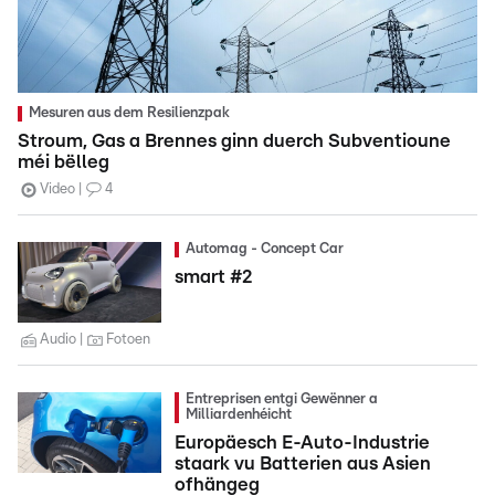
Mesuren aus dem Resilienzpak
Stroum, Gas a Brennes ginn duerch Subventioune
méi bëlleg
Video
4
Automag - Concept Car
smart #2
Audio
Fotoen
Entreprisen entgi Gewënner a
Milliardenhéicht
Europäesch E-Auto-Industrie
staark vu Batterien aus Asien
ofhängeg