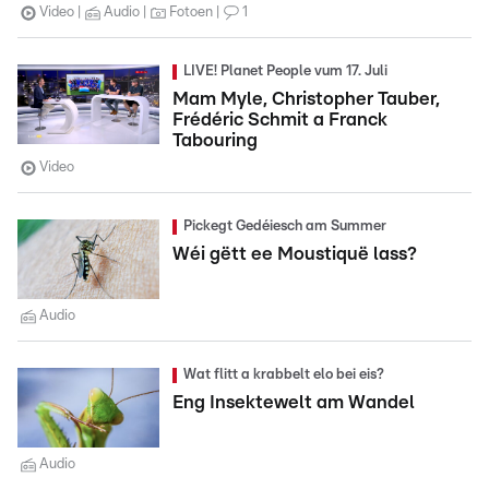
Video
Audio
Fotoen
1
LIVE! Planet People vum 17. Juli
Mam Myle, Christopher Tauber,
Frédéric Schmit a Franck
Tabouring
Video
Pickegt Gedéiesch am Summer
Wéi gëtt ee Moustiquë lass?
Audio
Wat flitt a krabbelt elo bei eis?
Eng Insektewelt am Wandel
Audio