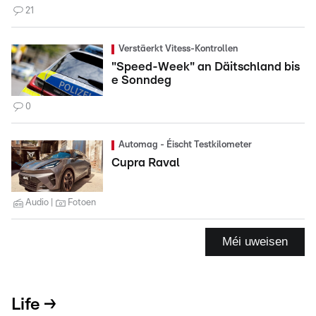
21
Verstäerkt Vitess-Kontrollen
"Speed-Week" an Däitschland bis
e Sonndeg
0
Automag - Éischt Testkilometer
Cupra Raval
Audio
Fotoen
Méi uweisen
Life →