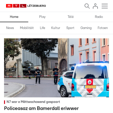
Home
Play
Télé
Radio
News
Mobilitéit
Life
Kultur
Sport
Gaming
Fotoen
N7 war e Mëttwochowend gespaart
Policeasaz am Bamerdall eriwwer