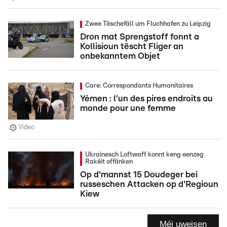
Zwee Tëschefäll um Fluchhafen zu Leipzig
Dron mat Sprengstoff fonnt a
Kollisioun tëscht Fliger an
onbekanntem Objet
Care: Correspondants Humanitaires
Yémen : l’un des pires endroits au
monde pour une femme
Video
Ukrainesch Loftwaff konnt keng eenzeg
Rakéit offänken
Op d'mannst 15 Doudeger bei
russeschen Attacken op d'Regioun
Kiew
Méi uweisen