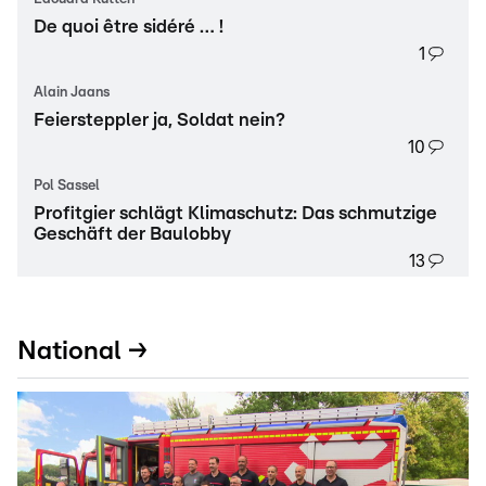
De quoi être sidéré … !
1
Alain Jaans
Feiersteppler ja, Soldat nein?
10
Pol Sassel
Profitgier schlägt Klimaschutz: Das schmutzige
Geschäft der Baulobby
13
National →