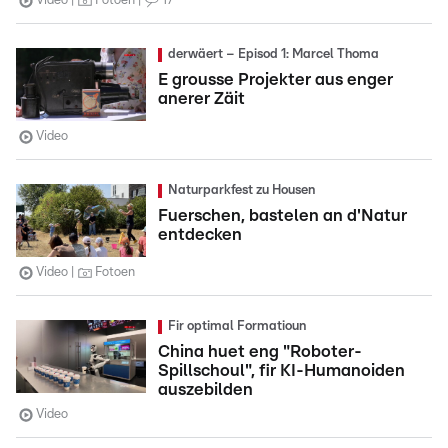
Video
Fotoen
17
derwäert – Episod 1: Marcel Thoma
E grousse Projekter aus enger
anerer Zäit
Video
Naturparkfest zu Housen
Fuerschen, bastelen an d'Natur
entdecken
Video
Fotoen
Fir optimal Formatioun
China huet eng "Roboter-
Spillschoul", fir KI-Humanoiden
auszebilden
Video