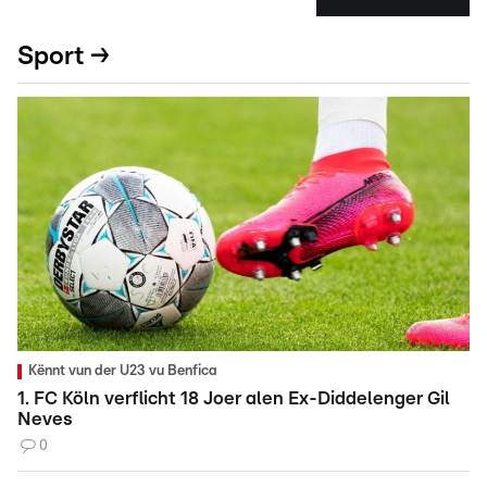
Sport →
Kënnt vun der U23 vu Benfica
1. FC Köln verflicht 18 Joer alen Ex-Diddelenger Gil
Neves
0