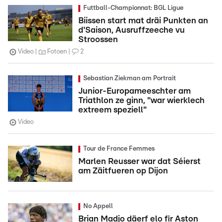
Futtball-Championnat: BGL Ligue
Biissen start mat dräi Punkten an
d'Saison, Ausruffzeeche vu
Stroossen
Video
Fotoen
2
Sebastian Ziekman am Portrait
Junior-Europameeschter am
Triathlon ze ginn, "war wierklech
extreem speziell"
Video
Tour de France Femmes
Marlen Reusser war dat Séierst
am Zäitfueren op Dijon
No Appell
Brian Madjo däerf elo fir Aston