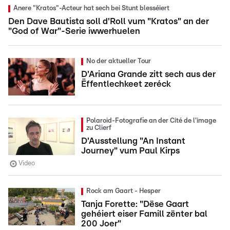
Anere "Kratos"-Acteur hat sech bei Stunt blesséiert
Den Dave Bautista soll d'Roll vum "Kratos" an der
"God of War"-Serie iwwerhuelen
No der aktueller Tour
D'Ariana Grande zitt sech aus der
Ëffentlechkeet zeréck
Polaroid-Fotografie an der Cité de l'image
zu Clierf
D'Ausstellung "An Instant
Journey" vum Paul Kirps
Video
Rock am Gaart - Hesper
Tanja Forette: "Dëse Gaart
gehéiert eiser Famill zënter bal
200 Joer"