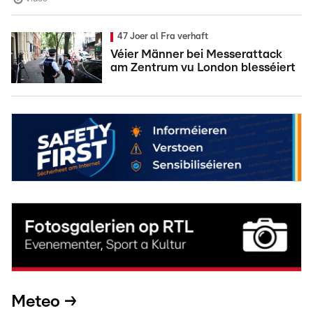
47 Joer al Fra verhaft
Véier Männer bei Messerattack
am Zentrum vu London blesséiert
Meteo →