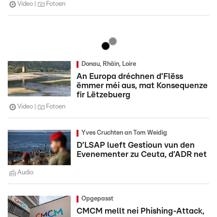
Video
Fotoen
Donau, Rhäin, Loire
An Europa dréchnen d’Flëss
ëmmer méi aus, mat Konsequenze
fir Lëtzebuerg
Video
Fotoen
Yves Cruchten an Tom Weidig
D’LSAP lueft Gestioun vun den
Evenementer zu Ceuta, d’ADR net
Audio
Opgepasst
CMCM mellt nei Phishing-Attack,