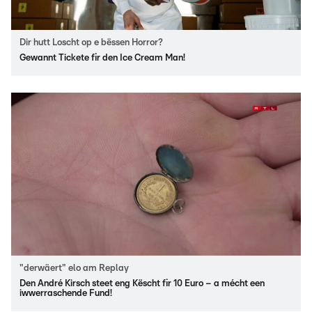
Dir hutt Loscht op e bëssen Horror?
Gewannt Tickete fir den Ice Cream Man!
"derwäert" elo am Replay
Den André Kirsch steet eng Këscht fir 10 Euro – a mécht een
iwwerraschende Fund!