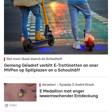
Net mam Quad duerch de Schoulhaff
Gemeng Géisdref verbitt E-Trottinetten an aner
MVPen op Spillplazen an a Schoulhäff
derwäert – Episode 2: André Kirsch
E Medaillon mat enger
iwwerraschender Entdeckung
Video