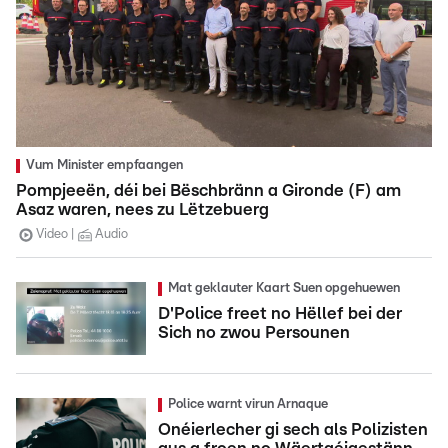
Vum Minister empfaangen
Pompjeeën, déi bei Bëschbränn a Gironde (F) am
Asaz waren, nees zu Lëtzebuerg
Video
Audio
Mat geklauter Kaart Suen opgehuewen
D'Police freet no Hëllef bei der
Sich no zwou Persounen
Police warnt virun Arnaque
Onéierlecher gi sech als Polizisten