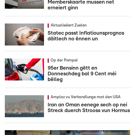
Memberskaarte mussen net
erneiert ginn
Aktualiséiert Zuelen
Statec passt Inflatiounsprognos
däitlech no ënnen un
Op der Pompel
95er Bensinn gëtt en
Donneschdeg bal 9 Cent méi
bëlleg
Amplaz vu Verhandlunge mat den USA
Iran an Oman eenege sech op nei
Streck duerch Strooss vun Hormus