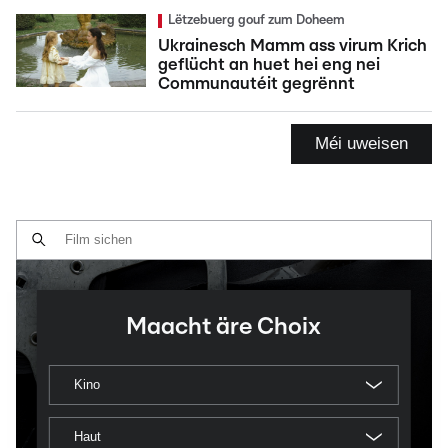
Lëtzebuerg gouf zum Doheem
Ukrainesch Mamm ass virum Krich
geflücht an huet hei eng nei
Communautéit gegrënnt
Méi uweisen
Maacht äre Choix
Kino
Haut