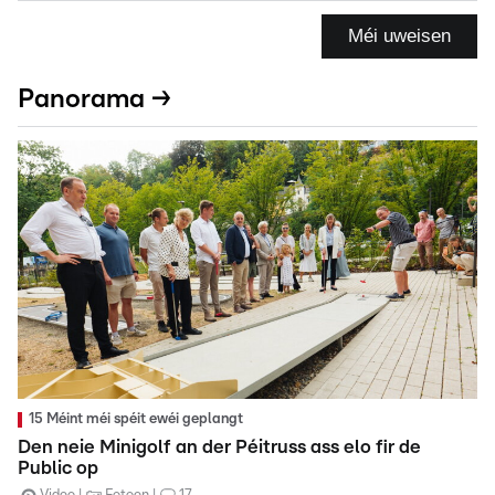
Méi uweisen
Panorama →
15 Méint méi spéit ewéi geplangt
Den neie Minigolf an der Péitruss ass elo fir de
Public op