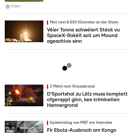
Video
Mat ronn 8.690 Kilometer an der Stonn
Véier Tonne schwéiert Stéck vu
SpaceX-Rakéit soll um Mound
ageschloe sinn
2 Méint nom Groussbrand
D'Sportshal zu Lëlz muss komplett
ofgerappt ginn, kee kriminellen
Hannergrond
Epidemiolog vun MSF am Interview
Fir Ebola-Ausbroch am Kongo