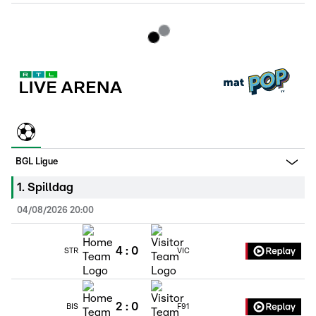
BGL Ligue
1
.
Spilldag
04/08/2026 20:00
4
:
0
STR
VIC
2
:
0
BIS
F91