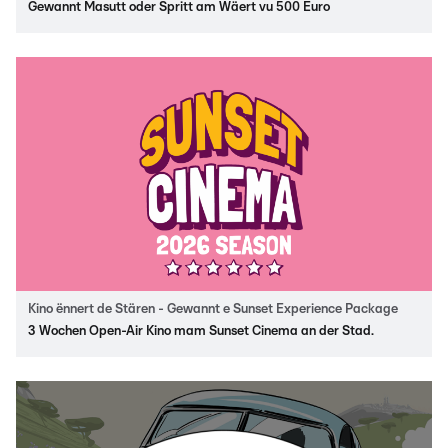
Gewannt Masutt oder Spritt am Wäert vu 500 Euro
Kino ënnert de Stären - Gewannt e Sunset Experience Package
3 Wochen Open-Air Kino mam Sunset Cinema an der Stad.