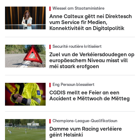
Wiessel am Staatsministère
Anne Calteux gëtt nei Direktesch
vum Service fir Medien,
Konnektivitéit an Digitalpolitik
Securité routière kritiséiert
Zuel vun de Verkéiersdoudegen op
europäeschem Niveau misst vill
méi staark erofgoen
Eng Persoun blesséiert
CGDIS mellt ee Feier an een
Accident e Mëttwoch de Mëtteg
Champions-League-Qualifikatioun
Damme vum Racing verléiere
géint Helsinki