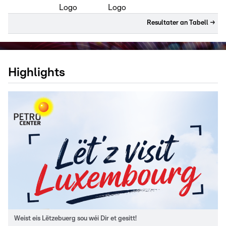
Resultater an Tabell
→
Highlights
Weist eis Lëtzebuerg sou wéi Dir et gesitt!