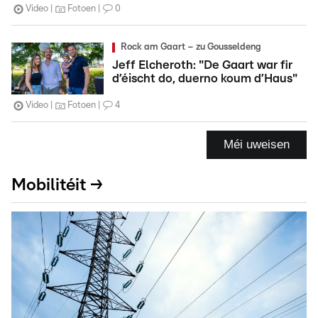
Video
Fotoen
0
Rock am Gaart – zu Gousseldeng
Jeff Elcheroth: "De Gaart war fir
d’éischt do, duerno koum d’Haus"
Video
Fotoen
4
Méi uweisen
Mobilitéit →