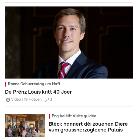
Ronne Gebuertsdag um Haff
De Prënz Louis kritt 40 Joer
Video
Fotoen
3
Eng beléift Visite guidée
Bléck hannert déi zouenen Diere
vum groussherzogleche Palais