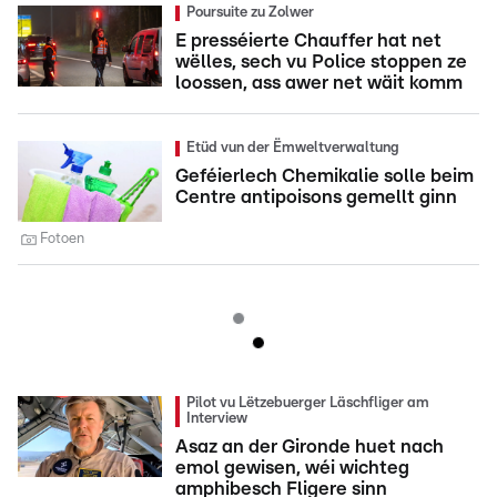
Poursuite zu Zolwer
E presséierte Chauffer hat net
wëlles, sech vu Police stoppen ze
loossen, ass awer net wäit komm
Etüd vun der Ëmweltverwaltung
Geféierlech Chemikalie solle beim
Centre antipoisons gemellt ginn
Fotoen
Pilot vu Lëtzebuerger Läschfliger am
Interview
Asaz an der Gironde huet nach
emol gewisen, wéi wichteg
amphibesch Fligere sinn