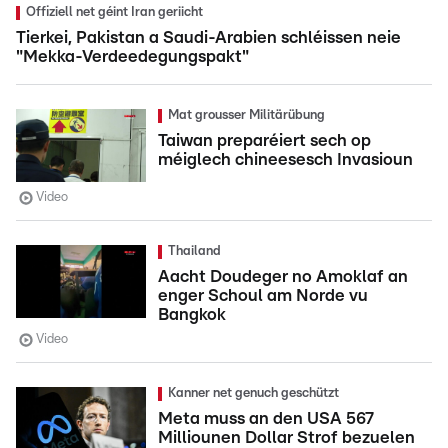
Offiziell net géint Iran geriicht
Tierkei, Pakistan a Saudi-Arabien schléissen neie
"Mekka-Verdeedegungspakt"
Mat grousser Militärübung
Taiwan preparéiert sech op
méiglech chineesesch Invasioun
Video
Thailand
Aacht Doudeger no Amoklaf an
enger Schoul am Norde vu
Bangkok
Video
Kanner net genuch geschützt
Meta muss an den USA 567
Milliounen Dollar Strof bezuelen