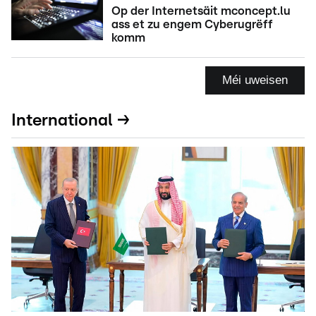
Op der Internetsäit mconcept.lu
ass et zu engem Cyberugrëff
komm
Méi uweisen
International →