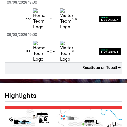
09/08/2026 18:00
-
:
-
HES
FCW
09/08/2026 19:00
-
:
-
JEU
BIS
Resultater an Tabell
→
Highlights