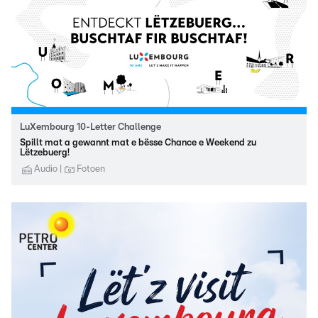
LuXembourg 10-Letter Challenge
Spillt mat a gewannt mat e bësse Chance e Weekend zu
Lëtzebuerg!
Audio
Fotoen