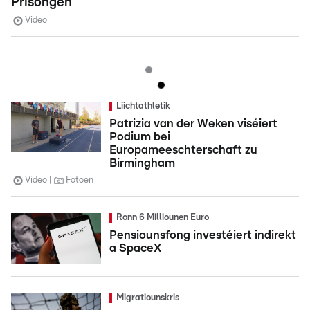
Prisongen
Video
Liichtathletik
Patrizia van der Weken viséiert
Podium bei
Europameeschterschaft zu
Birmingham
Video
Fotoen
Ronn 6 Milliounen Euro
Pensiounsfong investéiert indirekt
a SpaceX
Migratiounskris