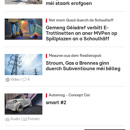
méi staark erofgoen
Net mam Quad duerch de Schoulhaff
Gemeng Géisdref verbitt E-
Trottinetten an aner MVPen op
Spillplazen an a Schoulhäff
Mesuren aus dem Resilienzpak
Stroum, Gas a Brennes ginn
duerch Subventioune méi bëlleg
Video
4
Automag - Concept Car
smart #2
Audio
Fotoen