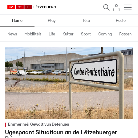
Home
Play
Télé
Radio
News
Mobilitéit
Life
Kultur
Sport
Gaming
Fotoen
Ëmmer méi Gewalt vun Detenuen
Ugespaant Situatioun an de Lëtzebuerger