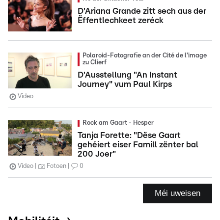
D'Ariana Grande zitt sech aus der
Ëffentlechkeet zeréck
Polaroid-Fotografie an der Cité de l'image
zu Clierf
D'Ausstellung "An Instant
Journey" vum Paul Kirps
Video
Rock am Gaart - Hesper
Tanja Forette: "Dëse Gaart
gehéiert eiser Famill zënter bal
200 Joer"
Video
Fotoen
0
Méi uweisen