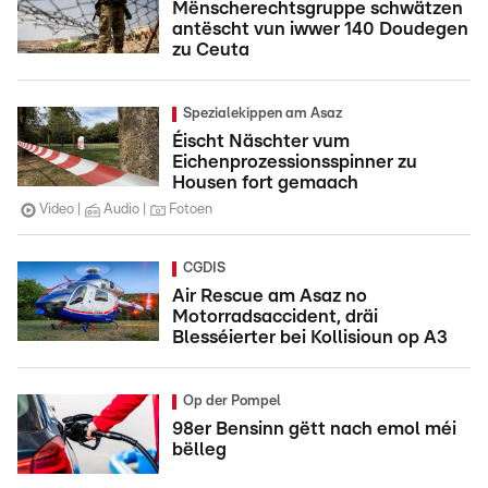
Mënscherechtsgruppe schwätzen
antëscht vun iwwer 140 Doudegen
zu Ceuta
Spezialekippen am Asaz
Éischt Näschter vum
Eichenprozessionsspinner zu
Housen fort gemaach
Video
Audio
Fotoen
CGDIS
Air Rescue am Asaz no
Motorradsaccident, dräi
Blesséierter bei Kollisioun op A3
Op der Pompel
98er Bensinn gëtt nach emol méi
bëlleg