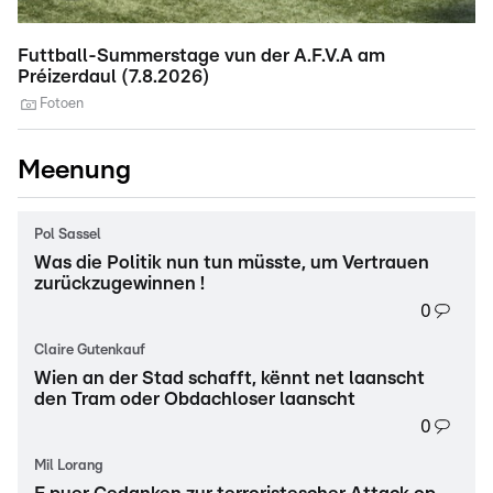
Futtball-Summerstage vun der A.F.V.A am
K
Préizerdaul (7.8.2026)
(5
Fotoen
Meenung
Pol Sassel
Was die Politik nun tun müsste, um Vertrauen
zurückzugewinnen !
0
Claire Gutenkauf
Wien an der Stad schafft, kënnt net laanscht
den Tram oder Obdachloser laanscht
0
Mil Lorang