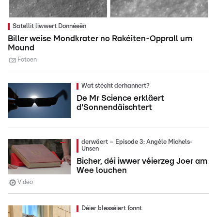
Satellit liwwert Donnéeën
Biller weise Mondkrater no Rakéiten-Opprall um
Mound
Fotoen
Wat stécht derhannert?
De Mr Science erkläert
d'Sonnendäischtert
derwäert – Episode 3: Angèle Michels-
Unsen
Bicher, déi iwwer véierzeg Joer am
Wee louchen
Video
Déier blesséiert fonnt