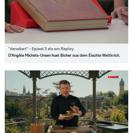
"derwäert" - Episod 3 elo am Replay
D'Angèle Michels-Unsen huet Bicher aus dem Éischte Weltkrich.