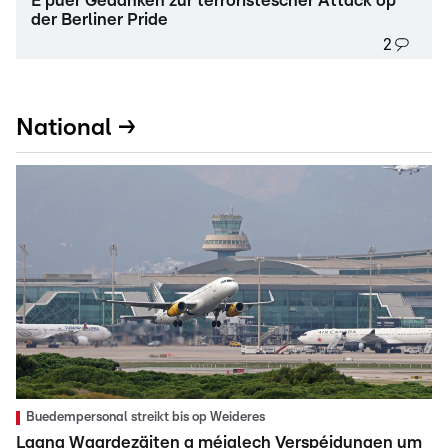
E puer Gedanken zur terroristescher Attack op
der Berliner Pride
2
National →
Buedempersonal streikt bis op Weideres
Laang Waardezäiten a méiglech Verspéidungen um