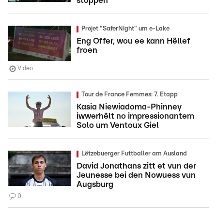
stoppen
Projet "SaferNight" um e-Lake
Eng Offer, wou ee kann Hëllef
froen
Video
Tour de France Femmes: 7. Etapp
Kasia Niewiadoma-Phinney
iwwerhëlt no impressionantem
Solo um Ventoux Giel
Lëtzebuerger Futtballer am Ausland
David Jonathans zitt et vun der
Jeunesse bei den Nowuess vun
Augsburg
0