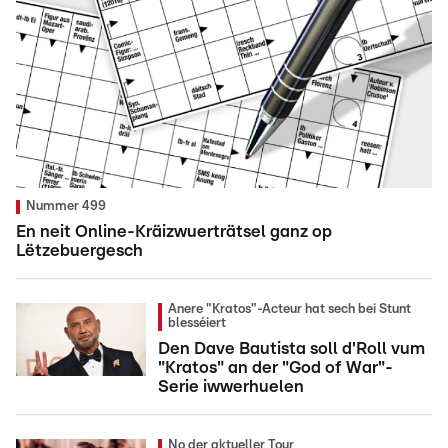
Nummer 499
En neit Online-Kräizwuerträtsel ganz op
Lëtzebuergesch
Anere "Kratos"-Acteur hat sech bei Stunt
blesséiert
Den Dave Bautista soll d'Roll vum
"Kratos" an der "God of War"-
Serie iwwerhuelen
No der aktueller Tour