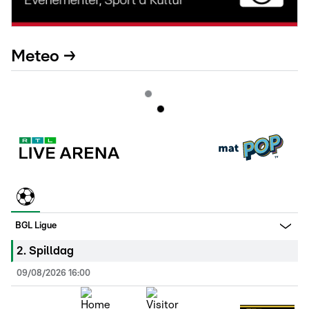
Meteo →
BGL Ligue
2
.
Spilldag
09/08/2026 16:00