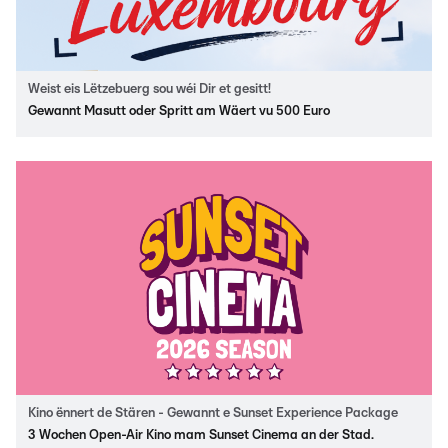
Weist eis Lëtzebuerg sou wéi Dir et gesitt!
Gewannt Masutt oder Spritt am Wäert vu 500 Euro
Kino ënnert de Stären - Gewannt e Sunset Experience Package
3 Wochen Open-Air Kino mam Sunset Cinema an der Stad.