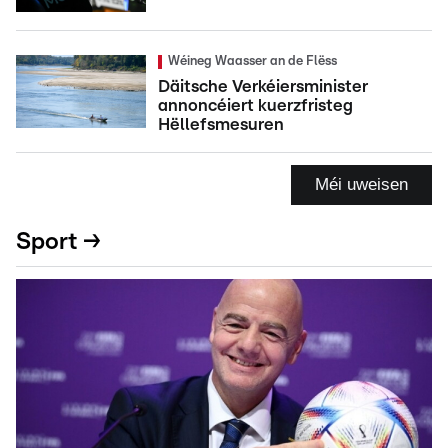
Wéineg Waasser an de Flëss
Däitsche Verkéiersminister
annoncéiert kuerzfristeg
Hëllefsmesuren
Méi uweisen
Sport →