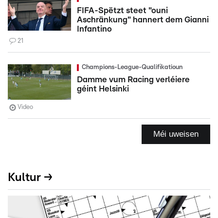
FIFA-Spëtzt steet "ouni
Aschränkung" hannert dem Gianni
Infantino
21
Champions-League-Qualifikatioun
Damme vum Racing verléiere
géint Helsinki
Video
Méi uweisen
Kultur →