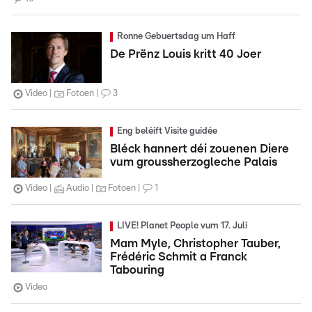
Ronne Gebuertsdag um Haff
De Prënz Louis kritt 40 Joer
Video
Fotoen
3
Eng beléift Visite guidée
Bléck hannert déi zouenen Diere
vum groussherzogleche Palais
Video
Audio
Fotoen
1
LIVE! Planet People vum 17. Juli
Mam Myle, Christopher Tauber,
Frédéric Schmit a Franck
Tabouring
Video