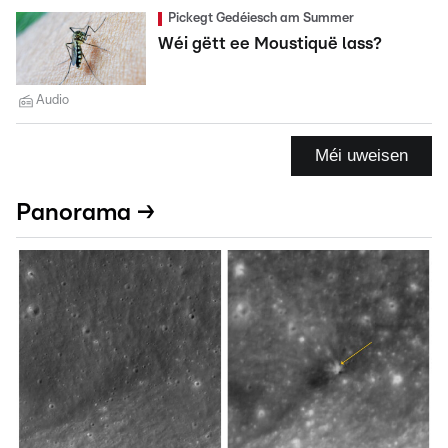
Pickegt Gedéiesch am Summer
Wéi gëtt ee Moustiquë lass?
Audio
Méi uweisen
Panorama →