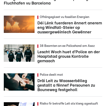
Fluchhafen vu Barcelona
Ofhängegkeet vu fossillen Energien
Déi Lénk fuerderen ënnert anerem
eng Windfall-Steier op
aussergewéinlech Gewënner
38 Beamten an ee Policehond am Asaz
Lescht Woch huet d'Police an der
Haaptstad grouss Kontrolle
gemaach
Police deelt mat
Dräi Leit zu Waasserbëlleg
gestallt a fënnef Persounen zu
Bouneweg festgeholl
Risiko fir betraffe Leit als kleng agestuuft