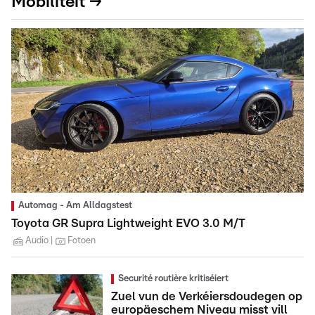
Mobilitéit →
Automag - Am Alldagstest
Toyota GR Supra Lightweight EVO 3.0 M/T
Audio
Fotoen
Securité routière kritiséiert
Zuel vun de Verkéiersdoudegen op
europäeschem Niveau misst vill