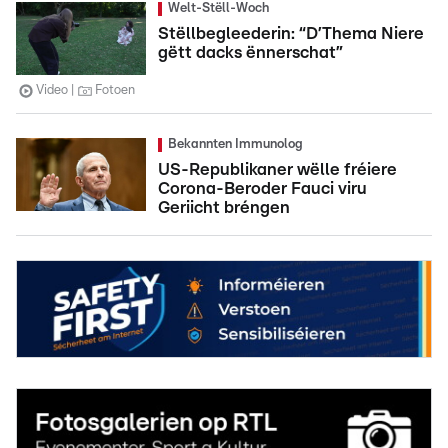
Welt-Stëll-Woch
Stëllbegleederin: “D’Thema Niere
gëtt dacks ënnerschat”
Video
Fotoen
Bekannten Immunolog
US-Republikaner wëlle fréiere
Corona-Beroder Fauci viru
Geriicht bréngen