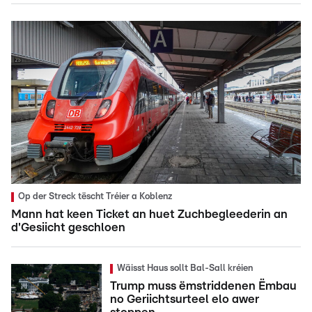
Op der Streck tëscht Tréier a Koblenz
Mann hat keen Ticket an huet Zuchbegleederin an
d'Gesiicht geschloen
Wäisst Haus sollt Bal-Sall kréien
Trump muss ëmstriddenen Ëmbau
no Geriichtsurteel elo awer