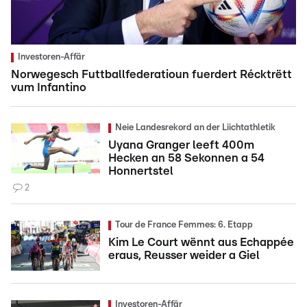
Investoren-Affär
Norwegesch Futtballfederatioun fuerdert Récktrëtt
vum Infantino
Neie Landesrekord an der Liichtathletik
Uyana Granger leeft 400m
Hecken an 58 Sekonnen a 54
Honnertstel
2
Tour de France Femmes: 6. Etapp
Kim Le Court wënnt aus Echappée
eraus, Reusser weider a Giel
Investoren-Affär