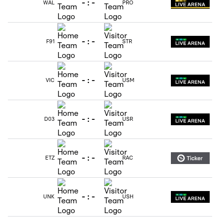
-
:
-
WAL
PRO
-
:
-
F91
STR
-
:
-
VIC
USM
-
:
-
D03
USR
-
:
-
ETZ
RAC
-
:
-
UNK
USH