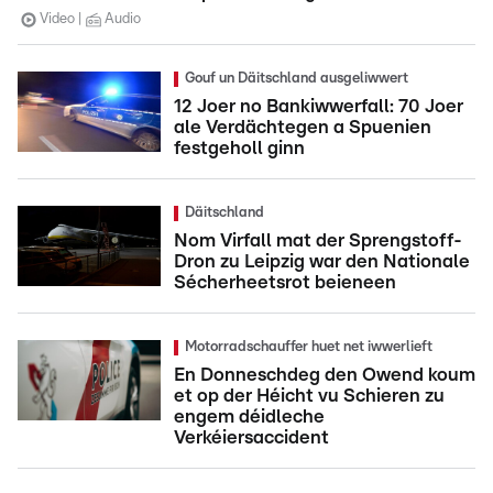
Video
Audio
Gouf un Däitschland ausgeliwwert
12 Joer no Bankiwwerfall: 70 Joer
ale Verdächtegen a Spuenien
festgeholl ginn
Däitschland
Nom Virfall mat der Sprengstoff-
Dron zu Leipzig war den Nationale
Sécherheetsrot beieneen
Motorradschauffer huet net iwwerlieft
En Donneschdeg den Owend koum
et op der Héicht vu Schieren zu
engem déidleche
Verkéiersaccident