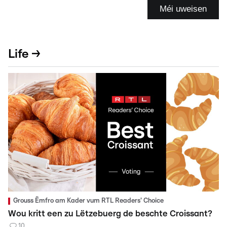
Méi uweisen
Life →
Grouss Ëmfro am Kader vum RTL Readers' Choice
Wou kritt een zu Lëtzebuerg de beschte Croissant?
10