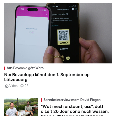
Aus Payconiq gëtt Wero
Nei Bezuelapp kënnt den 1. September op
Lëtzebuerg
Video
22
Sonndesinterview mam David Fiegen
"Wat mech erstaunt, ass", datt
d'Leit 20 Joer dono nach wëssen,