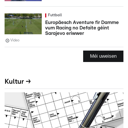
Futtball
Europäesch Aventure fir Damme
vum Racing no Defaite géint
Sarajevo eriwwer
Video
Méi uweisen
Kultur →