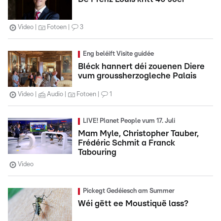
Video
Fotoen
3
Eng beléift Visite guidée
Bléck hannert déi zouenen Diere
vum groussherzogleche Palais
Video
Audio
Fotoen
1
LIVE! Planet People vum 17. Juli
Mam Myle, Christopher Tauber,
Frédéric Schmit a Franck
Tabouring
Video
Pickegt Gedéiesch am Summer
Wéi gëtt ee Moustiquë lass?