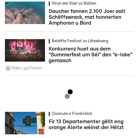
Virun der Küst vu Sizilien
Daucher fannen 2.100 Joer aalt
Schëffswrack, mat honnerten
Amphoren u Bord
Beléifte Festival zu Lëtzebuerg
Konkurrenz huet aus dem
"Summerfest um Séi" den "e-lake"
gemaach
Video
Fotoen
Canicule a Frankräich
Fir 13 Departementer gëllt eng
orange Alerte wéinst der Hëtzt