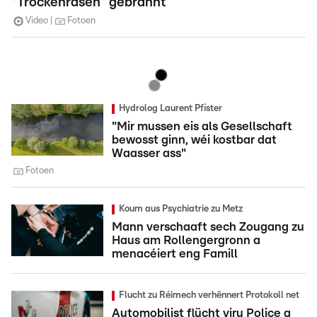
"Trockenrasen" gebrannt
Video
Fotoen
Hydrolog Laurent Pfister
"Mir mussen eis als Gesellschaft
bewosst ginn, wéi kostbar dat
Waasser ass"
Fotoen
Koum aus Psychiatrie zu Metz
Mann verschaaft sech Zougang zu
Haus am Rollengergronn a
menacéiert eng Famill
Flucht zu Réimech verhënnert Protokoll net
Automobilist flücht viru Police a