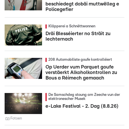
beschiedegt dobäi muttwëlleg e
Policegefier
Kläpperei a Schnëttwonnen
Dräi Blesséierter no Sträit zu
Iechternach
208 Automobiliste goufe kontrolléiert
Op Uerder vum Parquet goufe
verstäerkt Alkoholkontrollen zu
Bous a Réimech gemaach
De Samschdeg stoung am Zeeche vun der
elektronescher Musek
e-Lake Festival - 2. Dag (8.8.26)
Fotoen