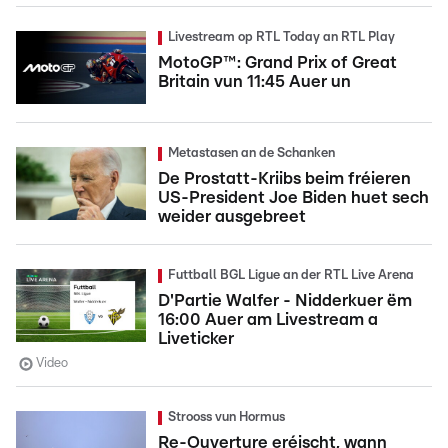
Livestream op RTL Today an RTL Play
MotoGP™: Grand Prix of Great
Britain vun 11:45 Auer un
Metastasen an de Schanken
De Prostatt-Kriibs beim fréieren
US-President Joe Biden huet sech
weider ausgebreet
Futtball BGL Ligue an der RTL Live Arena
D'Partie Walfer - Nidderkuer ëm
16:00 Auer am Livestream a
Liveticker
Video
Strooss vun Hormus
Re-Ouverture eréischt, wann