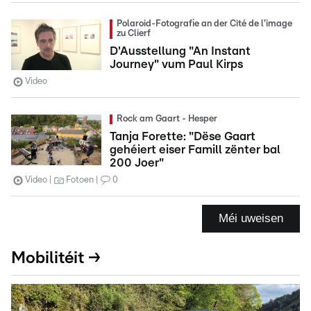
Polaroid-Fotografie an der Cité de l'image
zu Clierf
D'Ausstellung "An Instant
Journey" vum Paul Kirps
Video
Rock am Gaart - Hesper
Tanja Forette: "Dëse Gaart
gehéiert eiser Famill zënter bal
200 Joer"
Video
Fotoen
0
Méi uweisen
Mobilitéit →