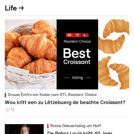
Life →
Grouss Ëmfro am Kader vum RTL Readers' Choice
Wou kritt een zu Lëtzebuerg de beschte Croissant?
12
Ronne Gebuertsdag um Haff
De Prënz Louis kritt 40 Joer