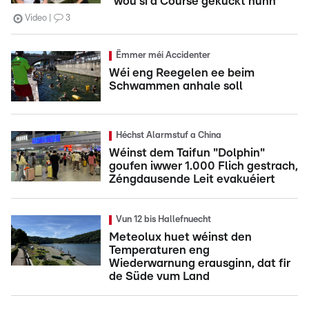
"wou si d'Course gekuckt hunn"
Video
3
Ëmmer méi Accidenter
Wéi eng Reegelen ee beim
Schwammen anhale soll
Héchst Alarmstuf a China
Wéinst dem Taifun "Dolphin"
goufen iwwer 1.000 Flich gestrach,
Zéngdausende Leit evakuéiert
Vun 12 bis Hallefnuecht
Meteolux huet wéinst den
Temperaturen eng
Wiederwarnung erausginn, dat fir
de Süde vum Land