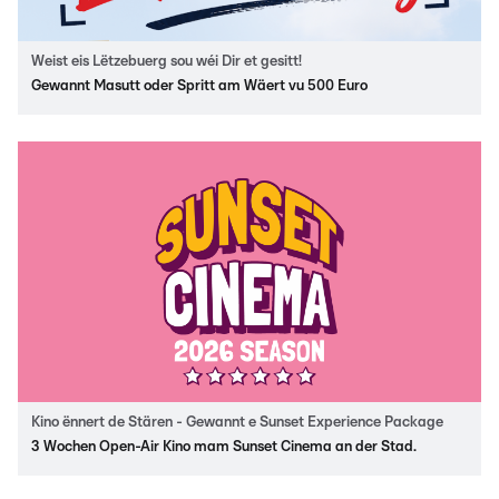
Weist eis Lëtzebuerg sou wéi Dir et gesitt!
Gewannt Masutt oder Spritt am Wäert vu 500 Euro
Kino ënnert de Stären - Gewannt e Sunset Experience Package
3 Wochen Open-Air Kino mam Sunset Cinema an der Stad.