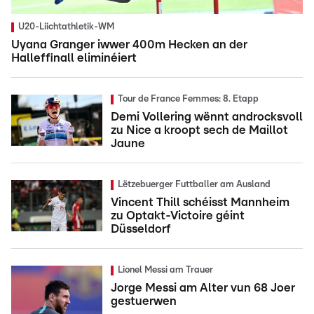
U20-Liichtathletik-WM
Uyana Granger iwwer 400m Hecken an der
Halleffinall eliminéiert
Tour de France Femmes: 8. Etapp
Demi Vollering wënnt androcksvoll
zu Nice a kroopt sech de Maillot
Jaune
Lëtzebuerger Futtballer am Ausland
Vincent Thill schéisst Mannheim
zu Optakt-Victoire géint
Düsseldorf
Lionel Messi am Trauer
Jorge Messi am Alter vun 68 Joer
gestuerwen