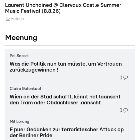
Laurent Unchained @ Clervaux Castle Summer
e-
Music Festival (8.8.26)
Fotoen
Meenung
Pol Sassel
Was die Politik nun tun müsste, um Vertrauen
zurückzugewinnen !
0
Claire Gutenkauf
Wien an der Stad schafft, kënnt net laanscht
den Tram oder Obdachloser laanscht
0
Mil Lorang
E puer Gedanken zur terroristescher Attack op
der Berliner Pride