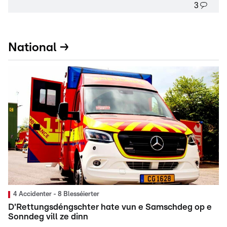
3
National →
4 Accidenter - 8 Blesséierter
D'Rettungsdéngschter hate vun e Samschdeg op e
Sonndeg vill ze dinn