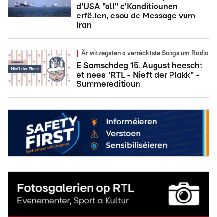
d'USA "all" d'Konditiounen
erfëllen, esou de Message vum
Iran
Är witzegsten a verrécktste Songs um Radio
E Samschdeg 15. August heescht
et nees "RTL - Nieft der Plakk" -
Summereditioun