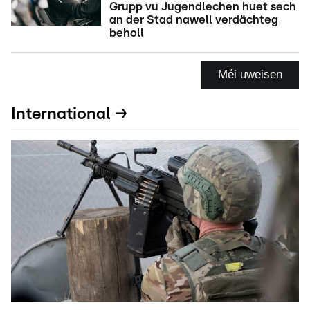
Grupp vu Jugendlechen huet sech
an der Stad nawell verdächteg
beholl
Méi uweisen
International →