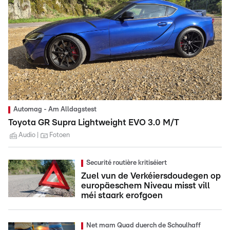
Automag - Am Alldagstest
Toyota GR Supra Lightweight EVO 3.0 M/T
Audio
Fotoen
Securité routière kritiséiert
Zuel vun de Verkéiersdoudegen op
europäeschem Niveau misst vill
méi staark erofgoen
Net mam Quad duerch de Schoulhaff