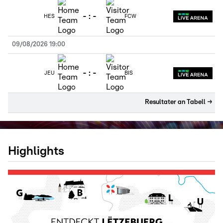
-
:
-
HES
FCW
09/08/2026 19:00
-
:
-
JEU
BIS
Resultater an Tabell
→
Highlights