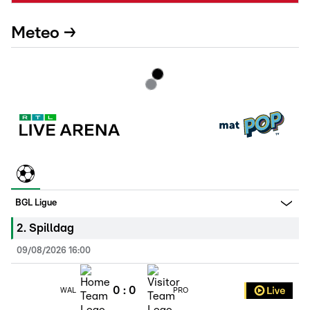
Meteo →
BGL Ligue
2
.
Spilldag
09/08/2026 16:00
0
:
0
WAL
PRO