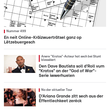
Nummer 499
En neit Online-Kräizwuerträtsel ganz op
Lëtzebuergesch
Anere "Kratos"-Acteur hat sech bei Stunt
blesséiert
Den Dave Bautista soll d'Roll vum
"Kratos" an der "God of War"-
Serie iwwerhuelen
No der aktueller Tour
D'Ariana Grande zitt sech aus der
Ëffentlechkeet zeréck