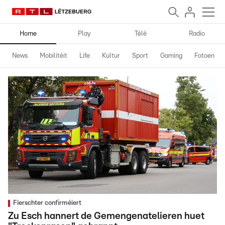
Home
Play
Télé
Radio
News
Mobilitéit
Life
Kultur
Sport
Gaming
Fotoen
Fierschter confirméiert
Zu Esch hannert de Gemengenatelieren huet