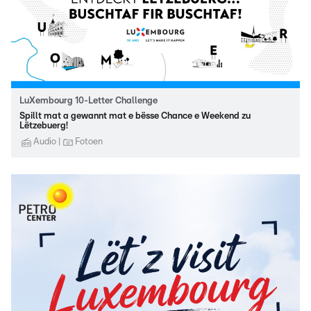
LuXembourg 10-Letter Challenge
Spillt mat a gewannt mat e bësse Chance e Weekend zu
Lëtzebuerg!
Audio
Fotoen