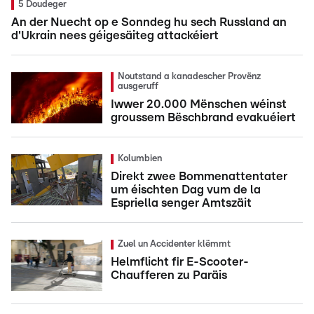
5 Doudeger
An der Nuecht op e Sonndeg hu sech Russland an
d'Ukrain nees géigesäiteg attackéiert
Noutstand a kanadescher Provënz
ausgeruff
Iwwer 20.000 Mënschen wéinst
groussem Bëschbrand evakuéiert
Kolumbien
Direkt zwee Bommenattentater
um éischten Dag vum de la
Espriella senger Amtszäit
Zuel un Accidenter klëmmt
Helmflicht fir E-Scooter-
Chaufferen zu Paräis