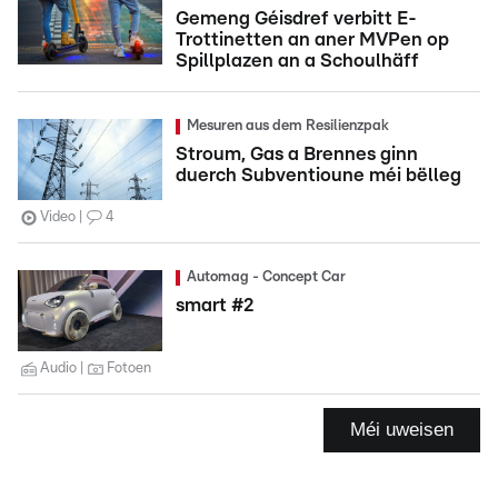
Gemeng Géisdref verbitt E-
Trottinetten an aner MVPen op
Spillplazen an a Schoulhäff
Mesuren aus dem Resilienzpak
Stroum, Gas a Brennes ginn
duerch Subventioune méi bëlleg
Video
4
Automag - Concept Car
smart #2
Audio
Fotoen
Méi uweisen