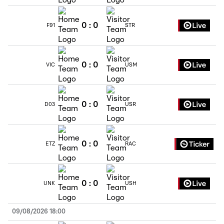
0
:
0
F91
STR
0
:
0
VIC
USM
0
:
0
D03
USR
0
:
0
ETZ
RAC
0
:
0
UNK
USH
09/08/2026 18:00