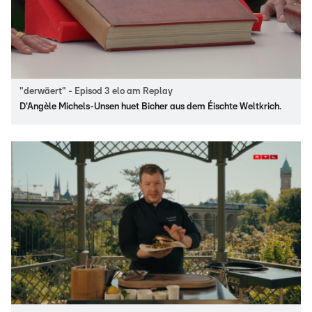
"derwäert" - Episod 3 elo am Replay
D'Angèle Michels-Unsen huet Bicher aus dem Éischte Weltkrich.