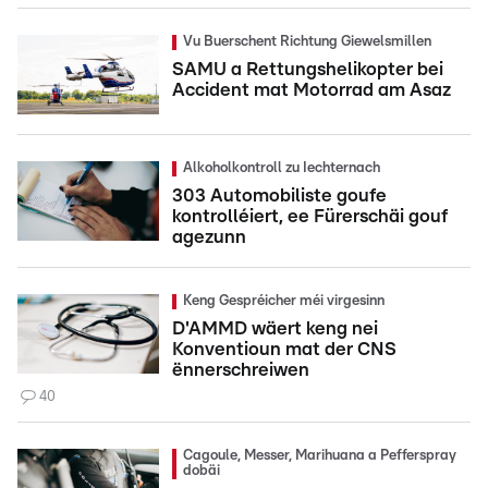
Vu Buerschent Richtung Giewelsmillen
SAMU a Rettungshelikopter bei
Accident mat Motorrad am Asaz
Alkoholkontroll zu Iechternach
303 Automobiliste goufe
kontrolléiert, ee Fürerschäi gouf
agezunn
Keng Gespréicher méi virgesinn
D'AMMD wäert keng nei
Konventioun mat der CNS
ënnerschreiwen
40
Cagoule, Messer, Marihuana a Pefferspray
dobäi