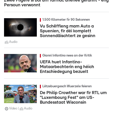
Zwee Fligere si bal um Tarmac anenee gerannt - eng
Persoun verwonnt
1.500 Kilometer fir 90 Sekonnen
Vu Schëffleng mam Auto a
Spuenien, fir déi komplett
Sonnendäischtert ze gesinn
Audio
Gianni Infantino nees an der Kritik
UEFA huet Infantino-
Mataarbechterin eng héich
Entschiedegung bezuelt
Lëtzebuergesch Wuerzele feieren
De Philip Crowther war fir RTL um
"Luxembourg Fest" am US-
Bundesstaat Wisconsin
Video
Audio