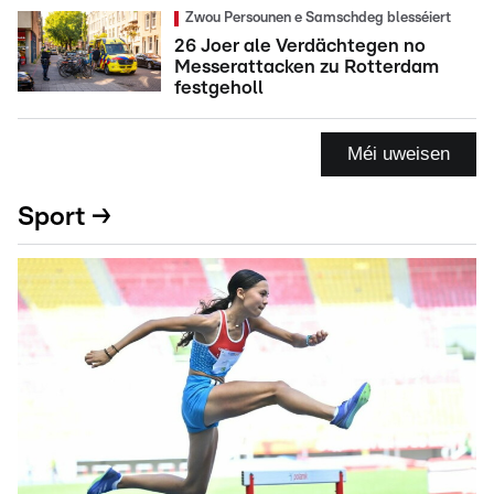
Zwou Persounen e Samschdeg blesséiert
26 Joer ale Verdächtegen no
Messerattacken zu Rotterdam
festgeholl
Méi uweisen
Sport →