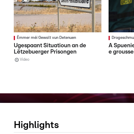
Ëmmer méi Gewalt vun Detenuen
Drogeschmug
Ugespaant Situatioun an de
A Spuenie
Lëtzebuerger Prisongen
e grouss
Video
Highlights