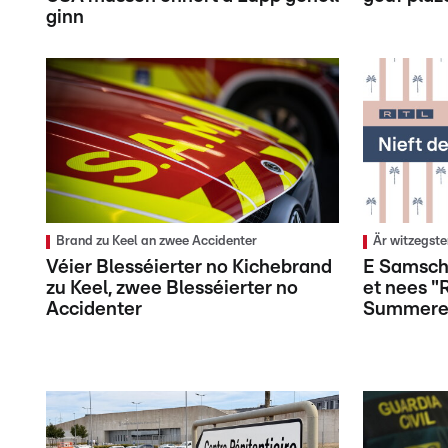
ginn
Brand zu Keel an zwee Accidenter
Är witzegst
Véier Blesséierter no Kichebrand
E Samsch
zu Keel, zwee Blesséierter no
et nees "R
Accidenter
Summered