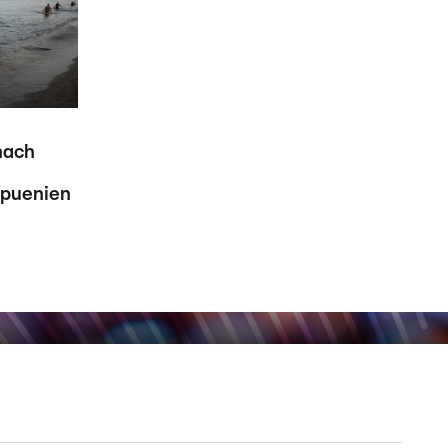
nach
Spuenien