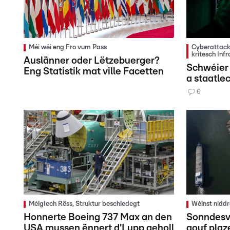
Méi wéi eng Fro vum Pass
Cyberattacke
kritesch Inf
Auslänner oder Lëtzebuerger?
Schwéier 
Eng Statistik mat ville Facetten
a staatl
6
Méiglech Rëss, Struktur beschiedegt
Wéinst nidd
Honnerte Boeing 737 Max an den
Sonndesv
USA mussen ënnert d'Lupp geholl
gouf pla