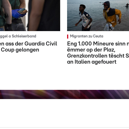
gel a Schleiserband
Migranten zu Ceuta
n ass der Guardia Civil
Eng 1.000 Mineure sinn 
e Coup gelongen
ëmmer op der Plaz,
Grenzkontrollen tëscht 
an Italien agefouert