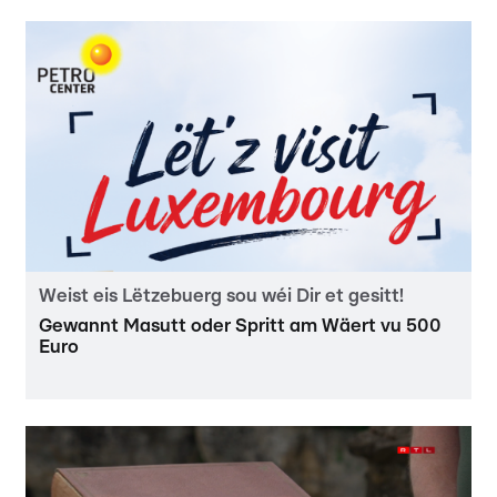
Weist eis Lëtzebuerg sou wéi Dir et gesitt!
Gewannt Masutt oder Spritt am Wäert vu 500
Euro