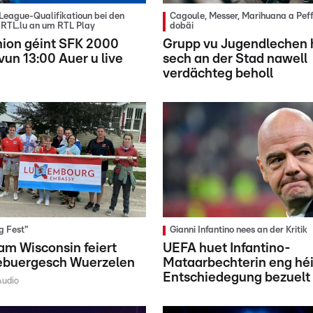
eague-Qualifikatioun bei den
Cagoule, Messer, Marihuana a Pef
RTL.lu an um RTL Play
dobäi
nion géint SFK 2000
Grupp vu Jugendlechen 
vun 13:00 Auer u live
sech an der Stad nawell
verdächteg beholl
g Fest"
Gianni Infantino nees an der Kritik
am Wisconsin feiert
UEFA huet Infantino-
zebuergesch Wuerzelen
Mataarbechterin eng hé
Entschiedegung bezuelt
Audio