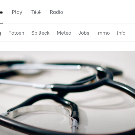
e
Play
Télé
Radio
g
Fotoen
Spilleck
Meteo
Jobs
Immo
Info