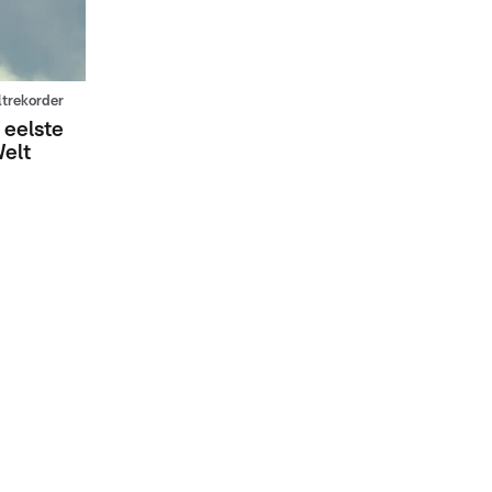
trekorder
 eelste
Welt