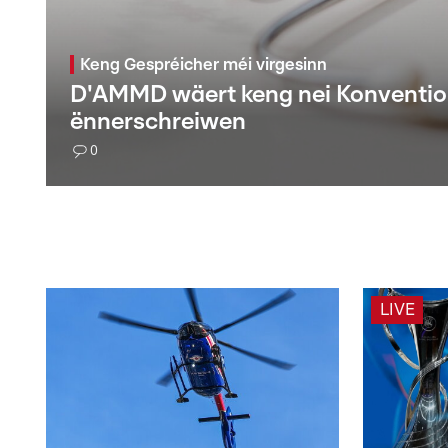
Keng Gespréicher méi virgesinn
D'AMMD wäert keng nei Konventi
ënnerschreiwen
0
LIVE