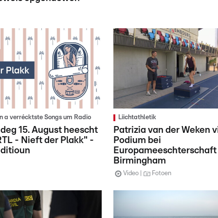
en a verrécktste Songs um Radio
Liichtathletik
deg 15. August heescht
Patrizia van der Weken v
TL - Nieft der Plakk" -
Podium bei
itioun
Europameeschterschaft
Birmingham
Video
Fotoen