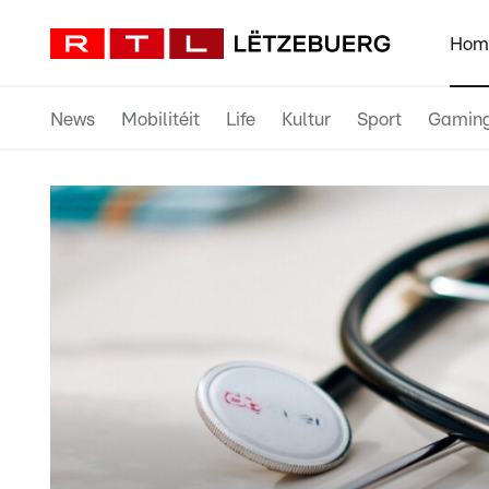
Hom
News
Mobilitéit
Life
Kultur
Sport
Gamin