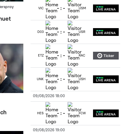
ferspray
-
:
-
VIC
USM
huet
-
:
-
D03
USR
-
:
-
ETZ
RAC
-
:
-
UNK
USH
09/08/2026 18:00
ich
-
:
-
HES
FCW
09/08/2026 19:00