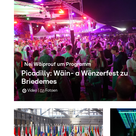
Nei Wäiprouf um Programm
Picadilly: Wäin- a Wënzerfest zu
Briedemes
Video
Fotoen