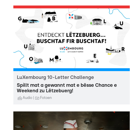
LuXembourg 10-Letter Challenge
Spillt mat a gewannt mat e bësse Chance e
Weekend zu Lëtzebuerg!
Audio
Fotoen