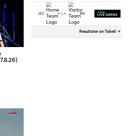
-
:
-
JEU
BIS
Resultater an Tabell
→
e
7.8.26)