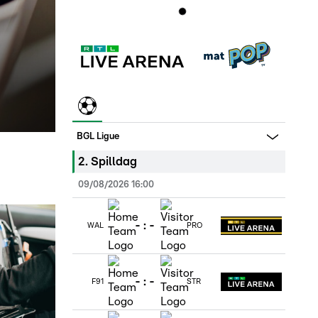
BGL Ligue
2
.
Spilldag
09/08/2026 16:00
-
:
-
WAL
PRO
-
:
-
F91
STR