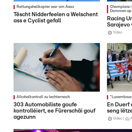
Rettungshelikopter war am Asaz
Champions-L
Dammen op 
Tëscht Nidderfeelen a Welschent
Racing U
ass e Cyclist gefall
Sarajevo 
Video
Alkoholkontroll zu Iechternach
"Luxembour
303 Automobiliste goufe
En Duerf 
kontrolléiert, ee Fürerschäi gouf
seng lët
agezunn
Video