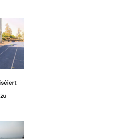
iséiert
 zu