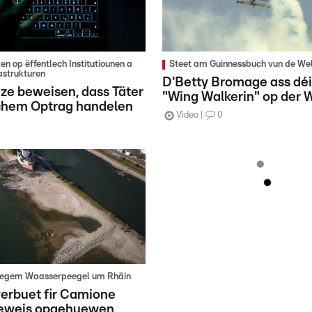
n op ëffentlech Institutiounen a
Steet am Guinnessbuch vun de Wel
rastrukturen
D'Betty Bromage ass déi
ze beweisen, dass Täter
"Wing Walkerin" op der 
echem Optrag handelen
Video
0
regem Waasserpeegel um Rhäin
erbuet fir Camione
zeweis opgehuewen