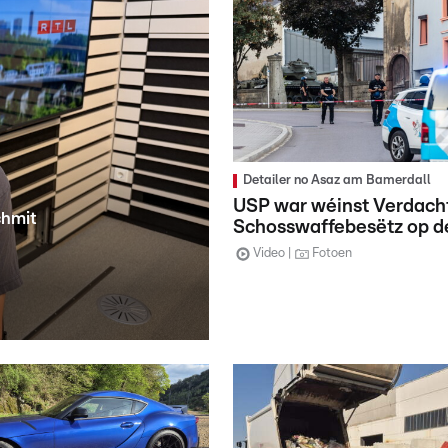
Detailer no Asaz am Bamerdall
USP war wéinst Verdach
chmit
Schosswaffebesëtz op de
Video
Fotoen