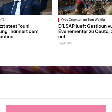
ffär
Yves Cruchten an Tom Weidig
zt steet "ouni
D’LSAP lueft Gestioun v
ung" hannert dem
Evenementer zu Ceuta, 
fantino
net
Audio