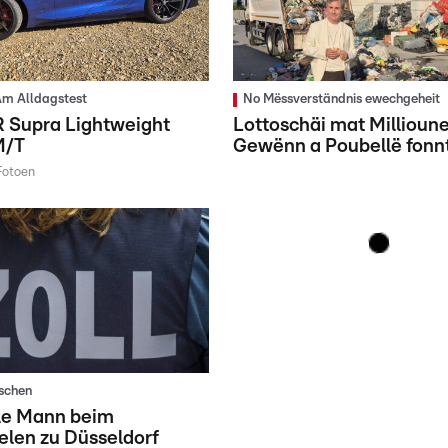
m Alldagstest
No Mëssverständnis ewechgeheit
R Supra Lightweight
Lottoschäi mat Millioun
M/T
Gewënn a Poubellë fonn
Fotoen
tschen
ale Mann beim
len zu Düsseldorf