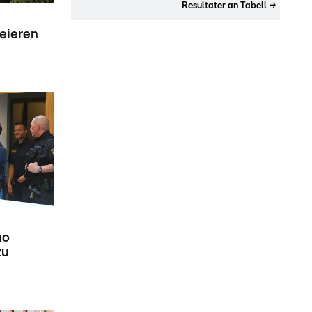
Resultater an Tabell
→
beieren
no
zu