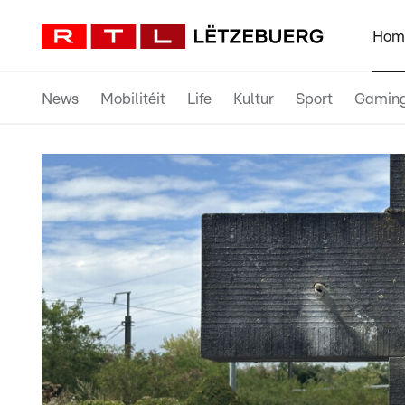
Hom
News
Mobilitéit
Life
Kultur
Sport
Gamin