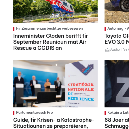
Fir Zesummenaarbecht ze verbesseren
Automag - A
Inneminister Gloden berifft fir
Toyota G
September Reunioun mat Air
EVO 3.0 
Rescue a CGDIS an
Audio
Parlamentaresch Fro
Kokain a Lu
Guide, fir Krisen- a Katastrophe-
68 Joer 
Situatiounen ze preparéieren,
Schmugge