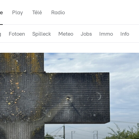
e
Play
Télé
Radio
g
Fotoen
Spilleck
Meteo
Jobs
Immo
Info