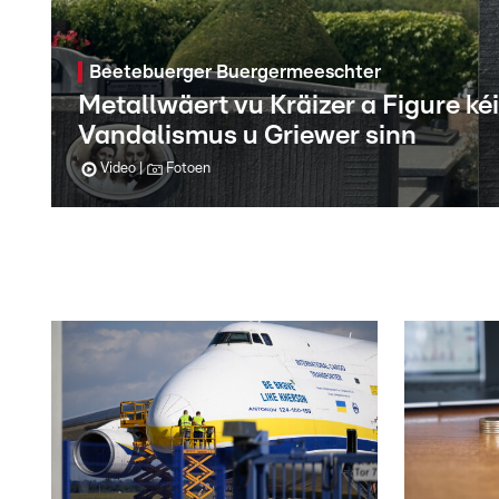
Beetebuerger Buergermeeschter
Metallwäert vu Kräizer a Figure kéi
Vandalismus u Griewer sinn
Video
Fotoen