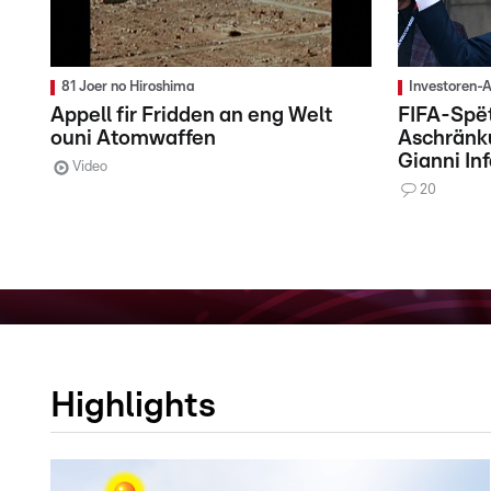
81 Joer no Hiroshima
Investoren-A
Appell fir Fridden an eng Welt
FIFA-Spët
ouni Atomwaffen
Aschränk
Gianni In
Video
20
Highlights