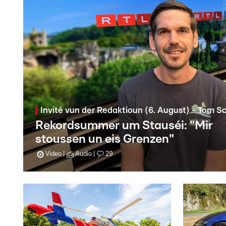
Invité vun der Redaktioun (6. August) - Tom S
Rekordsummer um Stauséi: "Mir
stoussen un eis Grenzen"
Video
Audio
29