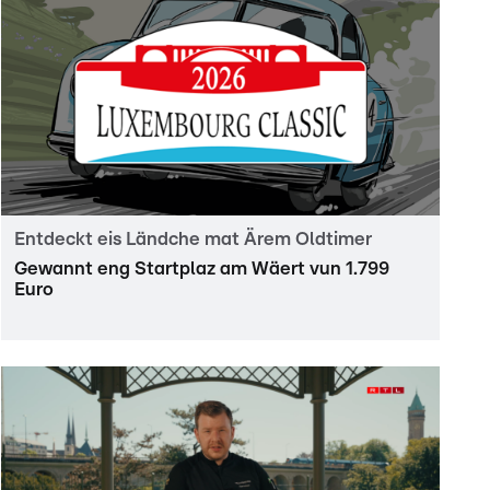
Entdeckt eis Ländche mat Ärem Oldtimer
Gewannt eng Startplaz am Wäert vun 1.799
Euro