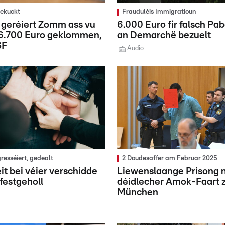
gekuckt
Frauduléis Immigratioun
 geréiert Zomm ass vu
6.000 Euro fir falsch Pa
 6.700 Euro geklommen,
an Demarchë bezuelt
SF
Audio
resséiert, gedealt
2 Doudesaffer am Februar 2025
it bei véier verschidde
Liewenslaange Prisong 
 festgeholl
déidlecher Amok-Faart 
München