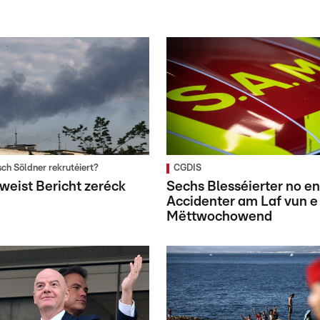
ch Söldner rekrutéiert?
CGDIS
weist Bericht zeréck
Sechs Blesséierter no en
Accidenter am Laf vun e
Mëttwochowend