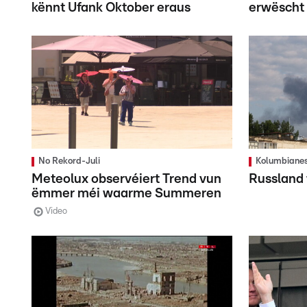
kënnt Ufank Oktober eraus
erwëscht
No Rekord-Juli
Kolumbianes
Meteolux observéiert Trend vun
Russland 
ëmmer méi waarme Summeren
Video