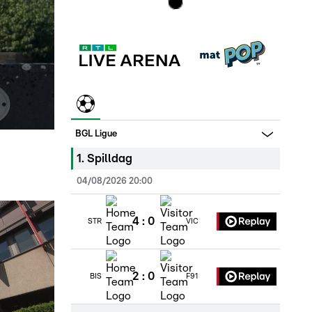
BGL Ligue
1
.
Spilldag
04/08/2026 20:00
4
:
0
STR
VIC
2
:
0
BIS
F91