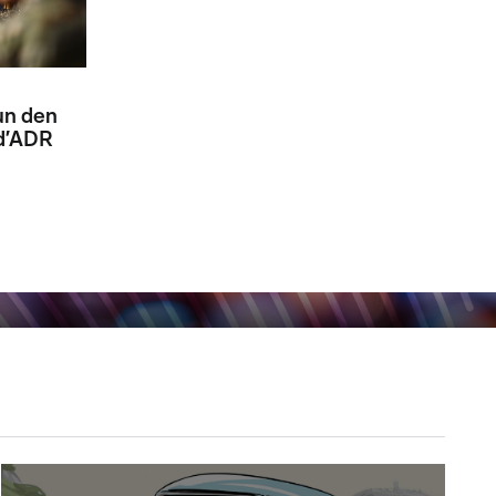
un den
d’ADR