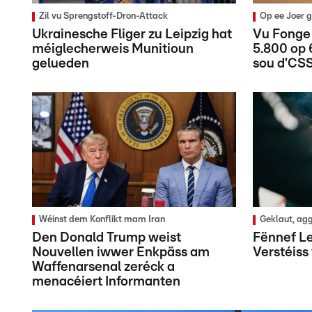
Zil vu Sprengstoff-Dron-Attack
Op ee Joer 
Ukrainesche Fliger zu Leipzig hat
Vu Fonge
méiglecherweis Munitioun
5.800 op
gelueden
sou d’CS
Wéinst dem Konflikt mam Iran
Geklaut, agg
Den Donald Trump weist
Fënnef Le
Nouvellen iwwer Enkpäss am
Verstéiss
Waffenarsenal zeréck a
menacéiert Informanten