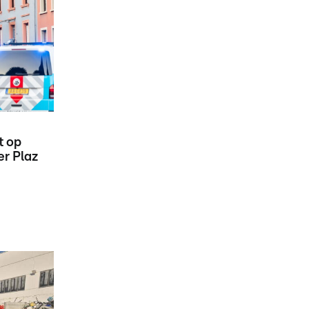
t op
r Plaz